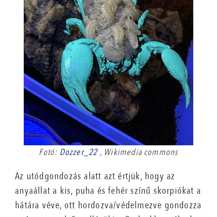
Fotó:
Dozzer_22
, Wikimedia commons
Az utódgondozás alatt azt értjük, hogy az
anyaállat a kis, puha és fehér színű skorpiókat a
hátára véve, ott hordozva/védelmezve gondozza