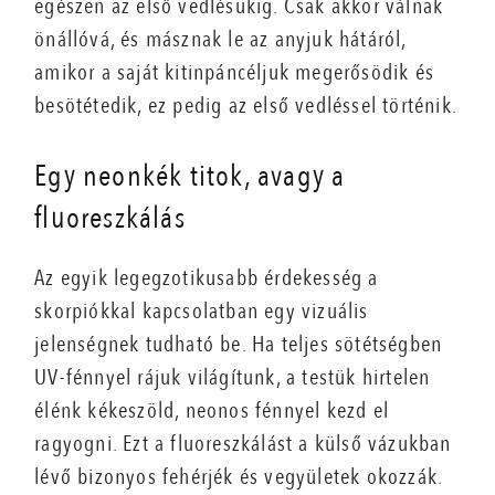
egészen az első vedlésükig. Csak akkor válnak
önállóvá, és másznak le az anyjuk hátáról,
amikor a saját kitinpáncéljuk megerősödik és
besötétedik, ez pedig az első vedléssel történik.
Egy neonkék titok, avagy a
fluoreszkálás
Az egyik legegzotikusabb érdekesség a
skorpiókkal kapcsolatban egy vizuális
jelenségnek tudható be. Ha teljes sötétségben
UV-fénnyel rájuk világítunk, a testük hirtelen
élénk kékeszöld, neonos fénnyel kezd el
ragyogni. Ezt a fluoreszkálást a külső vázukban
lévő bizonyos fehérjék és vegyületek okozzák.