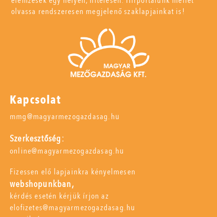
elemzések egy helyen, hitelesen. Hírportálunk mellet
olvassa rendszeresen megjelenő szaklapjainkat is!
Kapcsolat
mmg@magyarmezogazdasag.hu
Szerkesztőség:
online@magyarmezogazdasag.hu
Fizessen elő lapjainkra kényelmesen
webshopunkban,
kérdés esetén kérjük írjon az
elofizetes@magyarmezogazdasag.hu