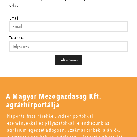
oldal.
Email
Teljes név
A Magyar Mezőgazdaság Kft.
agrárhírportálja
Naponta friss hírekkel, videóriportokkal,
eseményekkel és pályázatokkal jelentkezünk az
agrárium egészét átfogóan. Szakmai cikkek, ajánlók,