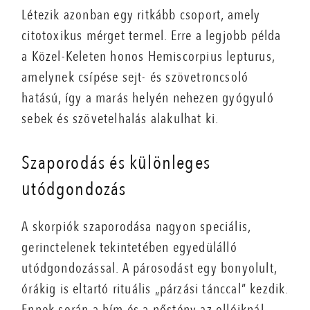
Létezik azonban egy ritkább csoport, amely
citotoxikus mérget termel. Erre a legjobb példa
a Közel-Keleten honos Hemiscorpius lepturus,
amelynek csípése sejt- és szövetroncsoló
hatású, így a marás helyén nehezen gyógyuló
sebek és szövetelhalás alakulhat ki.
Szaporodás és különleges
utódgondozás
A skorpiók szaporodása nagyon speciális,
gerinctelenek tekintetében egyedülálló
utódgondozással. A párosodást egy bonyolult,
órákig is eltartó rituális „párzási tánccal” kezdik.
Ennek során a hím és a nőstény az ollóiknál