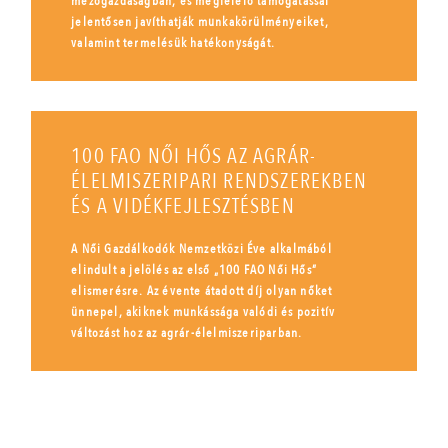
mezőgazdaságban, és megfelelő támogatással
jelentősen javíthatják munkakörülményeiket,
valamint termelésük hatékonyságát.
100 FAO NŐI HŐS AZ AGRÁR-
ÉLELMISZERIPARI RENDSZEREKBEN
ÉS A VIDÉKFEJLESZTÉSBEN
A Női Gazdálkodók Nemzetközi Éve alkalmából
elindult a jelölés az első „100 FAO Női Hős”
elismerésre. Az évente átadott díj olyan nőket
ünnepel, akiknek munkássága valódi és pozitív
változást hoz az agrár-élelmiszeriparban.