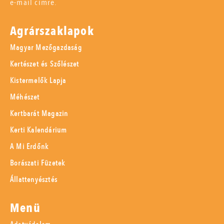
e-mail címre.
Agrárszaklapok
Magyar Mezőgazdaság
Kertészet és Szőlészet
Kistermelők Lapja
Méhészet
Kertbarát Magazin
Kerti Kalendárium
A Mi Erdőnk
Borászati Füzetek
Állattenyésztés
Menü