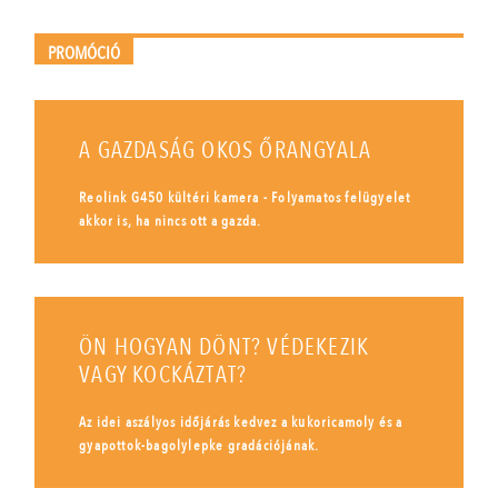
PROMÓCIÓ
A GAZDASÁG OKOS ŐRANGYALA
Reolink G450 kültéri kamera - Folyamatos felügyelet
akkor is, ha nincs ott a gazda.
ÖN HOGYAN DÖNT? VÉDEKEZIK
VAGY KOCKÁZTAT?
Az idei aszályos időjárás kedvez a kukoricamoly és a
gyapottok-bagolylepke gradációjának.