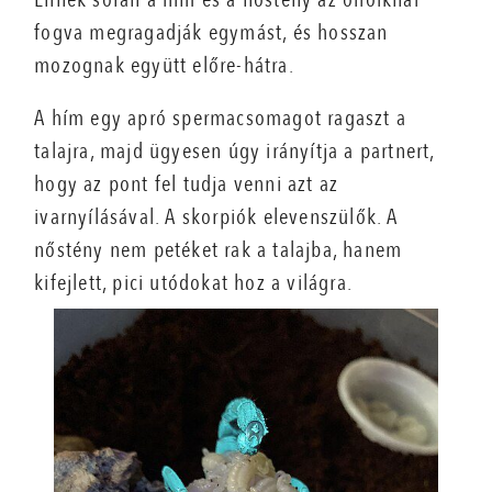
fogva megragadják egymást, és hosszan
mozognak együtt előre-hátra.
A hím egy apró spermacsomagot ragaszt a
talajra, majd ügyesen úgy irányítja a partnert,
hogy az pont fel tudja venni azt az
ivarnyílásával. A skorpiók elevenszülők. A
nőstény nem petéket rak a talajba, hanem
kifejlett, pici utódokat hoz a világra.