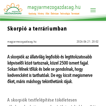
magyarmezogazdasag.hu
Gazdaság
Növény
Állat
Élelmiszer
Technológia
Természet
Skorpió a terráriumban
magyarmezogazdasag.hu
2026.06.21. 20:02
A skorpiók az állatvilág legősibb és legtitokzatosabb
képviselői közé tartoznak, közel 2500 ismert fajjal.
Sokan félnek tőlük és bele se gondolnak, hogy
kedvencként is tarthatóak. De egy kicsit megismerve
őket, máris máshogy tekinthetünk rájuk.
A skorpiók testfelépítése tökéletesen