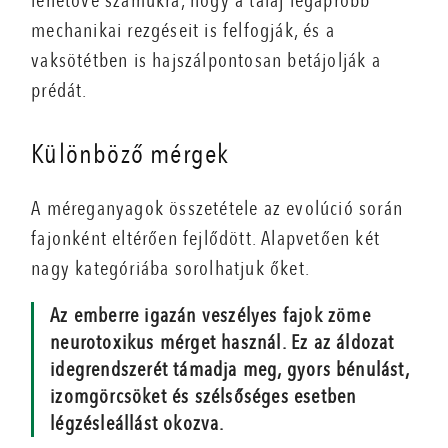
lehetővé számukra, hogy a talaj legapróbb
mechanikai rezgéseit is felfogják, és a
vaksötétben is hajszálpontosan betájolják a
prédát.
Különböző mérgek
A méreganyagok összetétele az evolúció során
fajonként eltérően fejlődött. Alapvetően két
nagy kategóriába sorolhatjuk őket.
Az emberre igazán veszélyes fajok zöme
neurotoxikus mérget használ. Ez az áldozat
idegrendszerét támadja meg, gyors bénulást,
izomgörcsöket és szélsőséges esetben
légzésleállást okozva.