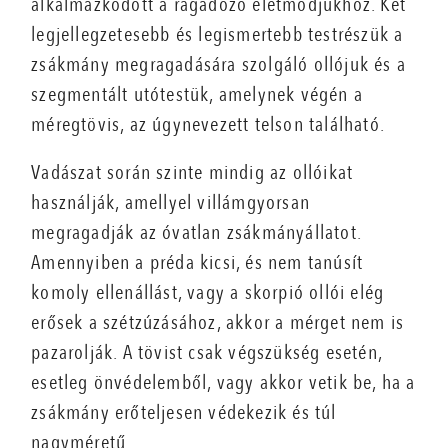
alkalmazkodott a ragadozó életmódjukhoz. Két
legjellegzetesebb és legismertebb testrészük a
zsákmány megragadására szolgáló ollójuk és a
szegmentált utótestük, amelynek végén a
méregtövis, az úgynevezett telson található.
Vadászat során szinte mindig az ollóikat
használják, amellyel villámgyorsan
megragadják az óvatlan zsákmányállatot.
Amennyiben a préda kicsi, és nem tanúsít
komoly ellenállást, vagy a skorpió ollói elég
erősek a szétzúzásához, akkor a mérget nem is
pazarolják. A tövist csak végszükség esetén,
esetleg önvédelemből, vagy akkor vetik be, ha a
zsákmány erőteljesen védekezik és túl
nagyméretű.