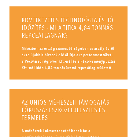
KÖVETKEZETES TECHNOLÓGIA ÉS JÓ
IDŐZÍTÉS - MI A TITKA 4,84 TONNÁS
REPCEÁTLAGNAK?
Miközben az ország számos térségében az aszály évről
évre újabb kihívások elé állítja a repcetermesztőket,
a Pécsváradi Agrover Kft.-nél és a Pécs-Reménypusztai
Kft.-nél idén 4,84 tonnás üzemi repceátlag született.
AZ UNIÓS MÉHÉSZETI TÁMOGATÁS
FÓKUSZA: ESZKÖZFEJLESZTÉS ÉS
TERMELÉS
A méhészek kulcsszerepet töltenek be a