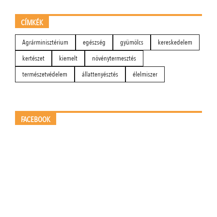
CÍMKÉK
Agrárminisztérium
egészség
gyümölcs
kereskedelem
kertészet
kiemelt
növénytermesztés
természetvédelem
állattenyésztés
élelmiszer
FACEBOOK