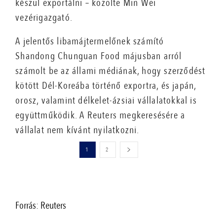
készül exportálni – közölte Min Wei
vezérigazgató.
A jelentős libamájtermelőnek számító
Shandong Chunguan Food májusban arról
számolt be az állami médiának, hogy szerződést
kötött Dél-Koreába történő exportra, és japán,
orosz, valamint délkelet-ázsiai vállalatokkal is
együttműködik. A Reuters megkeresésére a
vállalat nem kívánt nyilatkozni.
1
2
Forrás: Reuters