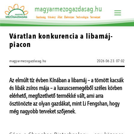
magyarmezogazdasag.hu
Gazdaság
Növény
Állat
Élelmiszer
Technológia
Természet
Váratlan konkurencia a libamáj-
piacon
magyarmezogazdasag.hu
2026.06.23. 07:02
Az elmúlt tíz évben Kínában a libamáj – a tömött kacsák
és libák zsíros mája – a luxuscsemegéből széles körben
elérhető, megfizethető termékké vált, ami arra
ösztönözte az olyan gazdákat, mint Li Fengshan, hogy
még nagyobb terveket szőjenek.