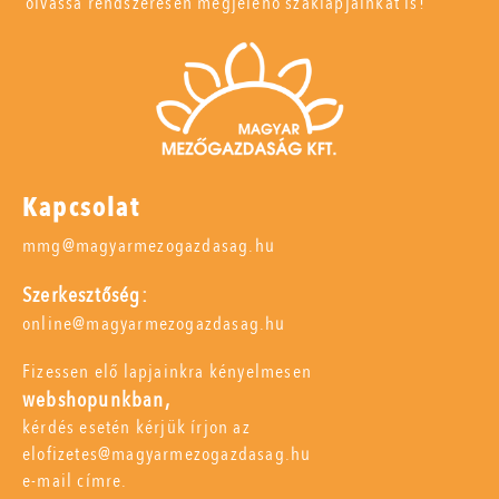
olvassa rendszeresen megjelenő szaklapjainkat is!
Kapcsolat
mmg@magyarmezogazdasag.hu
Szerkesztőség:
online@magyarmezogazdasag.hu
Fizessen elő lapjainkra kényelmesen
webshopunkban,
kérdés esetén kérjük írjon az
elofizetes@magyarmezogazdasag.hu
e-mail címre.