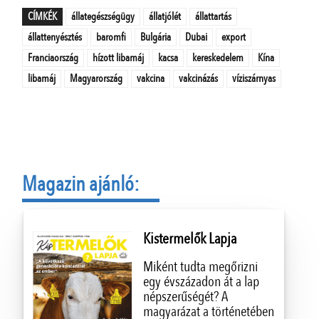
CÍMKÉK
állategészségügy
állatjólét
állattartás
állattenyésztés
baromfi
Bulgária
Dubai
export
Franciaország
hízott libamáj
kacsa
kereskedelem
Kína
libamáj
Magyarország
vakcina
vakcinázás
víziszárnyas
Magazin ajánló:
Kistermelők Lapja
Miként tudta megőrizni
egy évszázadon át a lap
népszerűségét? A
magyarázat a történetében