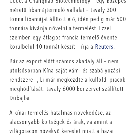
Cége, a Changhao Biotechnology – egy közepes
méretű libamájtermelő vállalat – tavaly 300
tonna libamájat állított elő, idén pedig már 500
tonnára kívánja növelni a termelést. Ezzel
szemben egy átlagos francia termelő évente
körülbelül 10 tonnát készít – írja a
Reuters.
Bár az export előtt számos akadály áll – nem
utolsósorban Kína saját vám- és szabályozási
rendszere –, Li már megkezdte a külföldi piacok
meghódítását: tavaly 6000 konzervet szállított
Dubajba.
A kínai termelés hatalmas növekedése, az
alacsonyabb költségek és árak, valamint a
világpiacon növekvő kereslet miatt a hazai