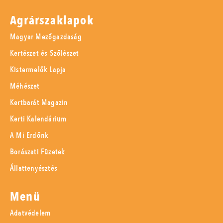
Agrárszaklapok
Magyar Mezőgazdaság
Kertészet és Szőlészet
Kistermelők Lapja
Méhészet
Kertbarát Magazin
Kerti Kalendárium
A Mi Erdőnk
Borászati Füzetek
Állattenyésztés
Menü
Adatvédelem