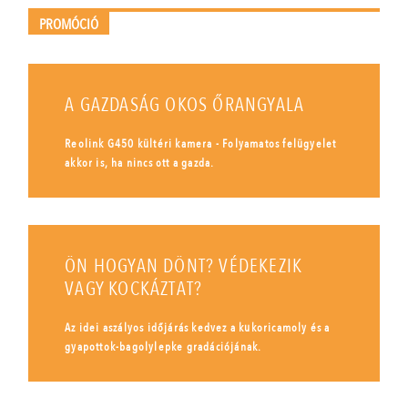
PROMÓCIÓ
A GAZDASÁG OKOS ŐRANGYALA
Reolink G450 kültéri kamera - Folyamatos felügyelet
akkor is, ha nincs ott a gazda.
ÖN HOGYAN DÖNT? VÉDEKEZIK
VAGY KOCKÁZTAT?
Az idei aszályos időjárás kedvez a kukoricamoly és a
gyapottok-bagolylepke gradációjának.