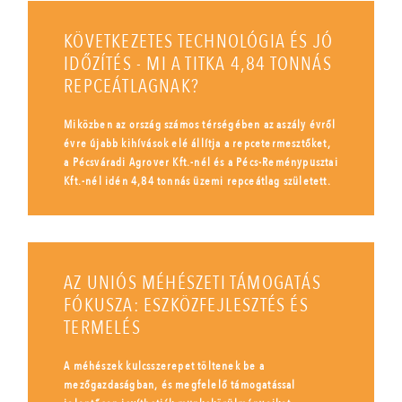
KÖVETKEZETES TECHNOLÓGIA ÉS JÓ
IDŐZÍTÉS - MI A TITKA 4,84 TONNÁS
REPCEÁTLAGNAK?
Miközben az ország számos térségében az aszály évről
évre újabb kihívások elé állítja a repcetermesztőket,
a Pécsváradi Agrover Kft.-nél és a Pécs-Reménypusztai
Kft.-nél idén 4,84 tonnás üzemi repceátlag született.
AZ UNIÓS MÉHÉSZETI TÁMOGATÁS
FÓKUSZA: ESZKÖZFEJLESZTÉS ÉS
TERMELÉS
A méhészek kulcsszerepet töltenek be a
mezőgazdaságban, és megfelelő támogatással