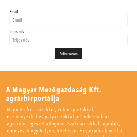
Email
Teljes név
A Magyar Mezőgazdaság Kft.
agrárhírportálja
Naponta friss hírekkel, videóriportokkal,
eseményekkel és pályázatokkal jelentkezünk az
agrárium egészét átfogóan. Szakmai cikkek, ajánlók,
elemzések egy helyen, hitelesen. Hírportálunk mellet