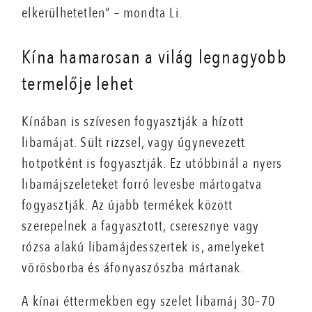
elkerülhetetlen” – mondta Li.
Kína hamarosan a világ legnagyobb
termelője lehet
Kínában is szívesen fogyasztják a hízott
libamájat. Sült rizzsel, vagy úgynevezett
hotpotként is fogyasztják. Ez utóbbinál a nyers
libamájszeleteket forró levesbe mártogatva
fogyasztják. Az újabb termékek között
szerepelnek a fagyasztott, cseresznye vagy
rózsa alakú libamájdesszertek is, amelyeket
vörösborba és áfonyaszószba mártanak.
A kínai éttermekben egy szelet libamáj 30–70