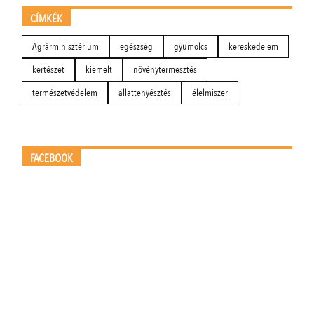
CÍMKÉK
Agrárminisztérium
egészség
gyümölcs
kereskedelem
kertészet
kiemelt
növénytermesztés
természetvédelem
állattenyésztés
élelmiszer
FACEBOOK