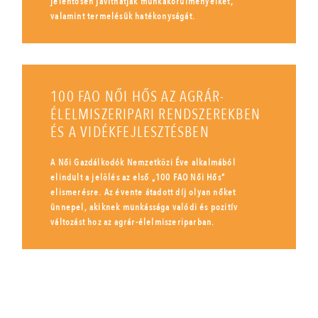
jelentősen javíthatják munkakörülményeiket,
valamint termelésük hatékonyságát.
100 FAO NŐI HŐS AZ AGRÁR-
ÉLELMISZERIPARI RENDSZEREKBEN
ÉS A VIDÉKFEJLESZTÉSBEN
A Női Gazdálkodók Nemzetközi Éve alkalmából
elindult a jelölés az első „100 FAO Női Hős”
elismerésre. Az évente átadott díj olyan nőket
ünnepel, akiknek munkássága valódi és pozitív
változást hoz az agrár-élelmiszeriparban.