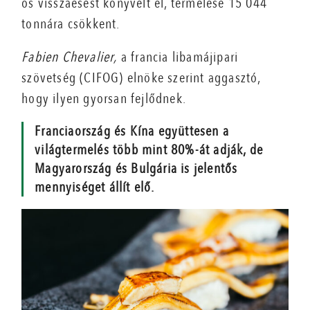
os visszaesést könyvelt el, termelése 15 044
tonnára csökkent.
Fabien Chevalier,
a francia libamájipari
szövetség (CIFOG) elnöke szerint aggasztó,
hogy ilyen gyorsan fejlődnek.
Franciaország és Kína együttesen a
világtermelés több mint 80%-át adják, de
Magyarország és Bulgária is jelentős
mennyiséget állít elő.