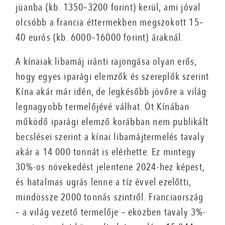
jüanba (kb. 1350–3200 forint) kerül, ami jóval
olcsóbb a francia éttermekben megszokott 15–
40 eurós (kb. 6000–16000 forint) áraknál.
A kínaiak libamáj iránti rajongása olyan erős,
hogy egyes iparági elemzők és szereplők szerint
Kína akár már idén, de legkésőbb jövőre a világ
legnagyobb termelőjévé válhat. Öt Kínában
működő iparági elemző korábban nem publikált
becslései szerint a kínai libamájtermelés tavaly
akár a 14 000 tonnát is elérhette. Ez mintegy
30%-os növekedést jelentene 2024-hez képest,
és hatalmas ugrás lenne a tíz évvel ezelőtti,
mindössze 2000 tonnás szintről. Franciaország
– a világ vezető termelője – eközben tavaly 3%-