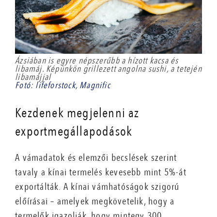
Ázsiában is egyre népszerűbb a hízott kacsa és
libamáj. Képünkön grillezett angolna sushi, a tetején
libamájjal
Fotó: lifeforstock, Magnific
Kezdenek megjelenni az
exportmegállapodások
A vámadatok és elemzői becslések szerint
tavaly a kínai termelés kevesebb mint 5%-át
exportálták. A kínai vámhatóságok szigorú
előírásai – amelyek megkövetelik, hogy a
termelők igazolják, hogy mintegy 300