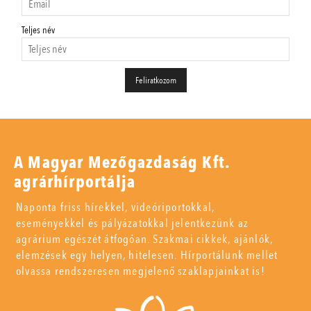
Teljes név
A Magyar Mezőgazdaság Kft.
agrárhírportálja
Naponta friss hírekkel, videóriportokkal,
eseményekkel és pályázatokkal jelentkezünk az
agrárium egészét átfogóan. Szakmai cikkek, ajánlók,
elemzések egy helyen, hitelesen. Hírportálunk mellet
olvassa rendszeresen megjelenő szaklapjainkat is!