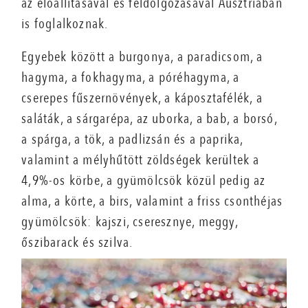
az előállításával és feldolgozásával Ausztriában
is foglalkoznak.
Egyebek között a burgonya, a paradicsom, a
hagyma, a fokhagyma, a póréhagyma, a
cserepes fűszernövények, a káposztafélék, a
saláták, a sárgarépa, az uborka, a bab, a borsó,
a spárga, a tök, a padlizsán és a paprika,
valamint a mélyhűtött zöldségek kerültek a
4,9%-os körbe, a gyümölcsök közül pedig az
alma, a körte, a birs, valamint a friss csonthéjas
gyümölcsök: kajszi, cseresznye, meggy,
őszibarack és szilva.