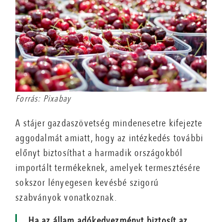
Forrás: Pixabay
A stájer gazdaszövetség mindenesetre kifejezte
aggodalmát amiatt, hogy az intézkedés további
előnyt biztosíthat a harmadik országokból
importált termékeknek, amelyek termesztésére
sokszor lényegesen kevésbé szigorú
szabványok vonatkoznak.
„Ha az állam adókedvezményt biztosít az