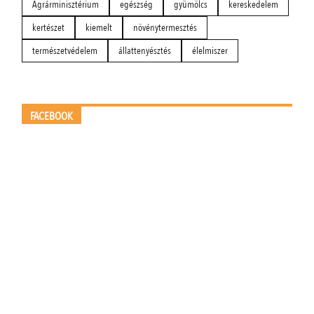
Agrárminisztérium
egészség
gyümölcs
kereskedelem
kertészet
kiemelt
növénytermesztés
természetvédelem
állattenyésztés
élelmiszer
FACEBOOK