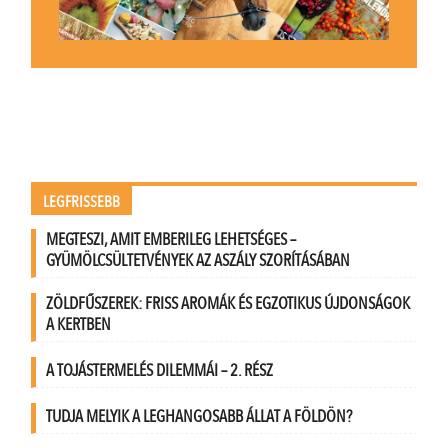
LEGFRISSEBB
MEGTESZI, AMIT EMBERILEG LEHETSÉGES –
GYÜMÖLCSÜLTETVÉNYEK AZ ASZÁLY SZORÍTÁSÁBAN
ZÖLDFŰSZEREK: FRISS AROMÁK ÉS EGZOTIKUS ÚJDONSÁGOK
A KERTBEN
A TOJÁSTERMELÉS DILEMMÁI – 2. RÉSZ
TUDJA MELYIK A LEGHANGOSABB ÁLLAT A FÖLDÖN?