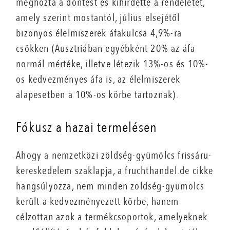
meghozta a döntést és kihirdette a rendeletet,
amely szerint mostantól, július elsejétől
bizonyos élelmiszerek áfakulcsa 4,9%-ra
csökken (Ausztriában egyébként 20% az áfa
normál mértéke, illetve létezik 13%-os és 10%-
os kedvezményes áfa is, az élelmiszerek
alapesetben a 10%-os körbe tartoznak).
Fókusz a hazai termelésen
Ahogy a nemzetközi zöldség-gyümölcs frissáru-
kereskedelem szaklapja, a fruchthandel.de cikke
hangsúlyozza, nem minden zöldség-gyümölcs
került a kedvezményezett körbe, hanem
célzottan azok a termékcsoportok, amelyeknek