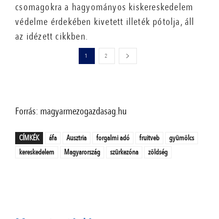
csomagokra a hagyományos kiskereskedelem
védelme érdekében kivetett illeték pótolja, áll
az idézett cikkben.
1
2
Forrás: magyarmezogazdasag.hu
CÍMKÉK
áfa
Ausztria
forgalmi adó
fruitveb
gyümölcs
kereskedelem
Magyarország
szürkezóna
zöldség