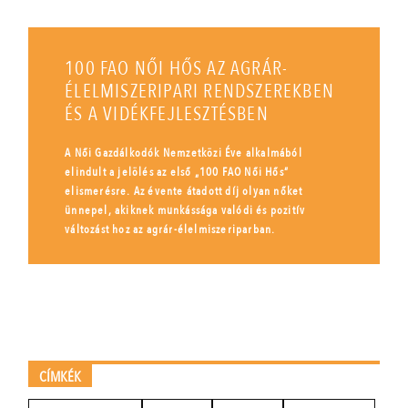
100 FAO NŐI HŐS AZ AGRÁR-
ÉLELMISZERIPARI RENDSZEREKBEN
ÉS A VIDÉKFEJLESZTÉSBEN
A Női Gazdálkodók Nemzetközi Éve alkalmából
elindult a jelölés az első „100 FAO Női Hős”
elismerésre. Az évente átadott díj olyan nőket
ünnepel, akiknek munkássága valódi és pozitív
változást hoz az agrár-élelmiszeriparban.
CÍMKÉK