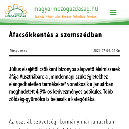
magyarmezogazdasag.hu
Gazdaság
Növény
Állat
Élelmiszer
Technológia
Természet
Áfacsökkentés a szomszédban
·Tömpe Anna
2026.07.04. 06:06
Július elsejétől csökkent bizonyos alapvető élelmiszerek
áfája Ausztriában: a „mindennapi szükségletekhez
elengedhetetlen termékekre” vonatkozik a januárban
meghirdetett 4,9%-os kedvezményes adókulcs. Több
zöldség-gyümölcs is beleesik a kategóriába.
Az osztrák szövetségi kormány már januárban