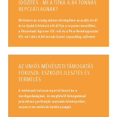
IDŐZÍTÉS - MI A TITKA 4,84 TONNÁS
REPCEÁTLAGNAK?
Miközben az ország számos térségében az aszály évről
évre újabb kihívások elé állítja a repcetermesztőket,
a Pécsváradi Agrover Kft.-nél és a Pécs-Reménypusztai
Kft.-nél idén 4,84 tonnás üzemi repceátlag született.
AZ UNIÓS MÉHÉSZETI TÁMOGATÁS
FÓKUSZA: ESZKÖZFEJLESZTÉS ÉS
TERMELÉS
A méhészek kulcsszerepet töltenek be a
mezőgazdaságban, és megfelelő támogatással
jelentősen javíthatják munkakörülményeiket,
valamint termelésük hatékonyságát.