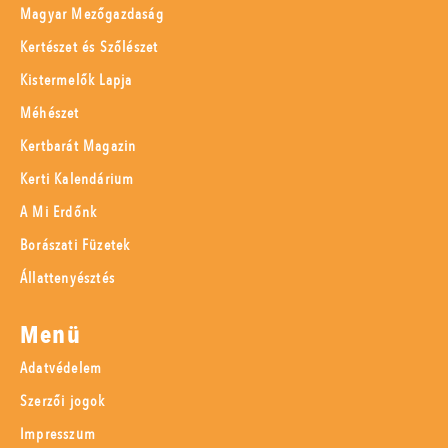
Magyar Mezőgazdaság
Kertészet és Szőlészet
Kistermelők Lapja
Méhészet
Kertbarát Magazin
Kerti Kalendárium
A Mi Erdőnk
Borászati Füzetek
Állattenyésztés
Menü
Adatvédelem
Szerzői jogok
Impresszum