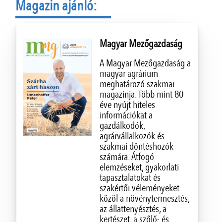
Magazin ajánló:
Magyar Mezőgazdaság
A Magyar Mezőgazdaság a
magyar agrárium
meghatározó szakmai
magazinja. Több mint 80
éve nyújt hiteles
információkat a
gazdálkodók,
agrárvállalkozók és
szakmai döntéshozók
számára. Átfogó
elemzéseket, gyakorlati
tapasztalatokat és
szakértői véleményeket
közöl a növénytermesztés,
az állattenyésztés, a
kertészet, a szőlő- és