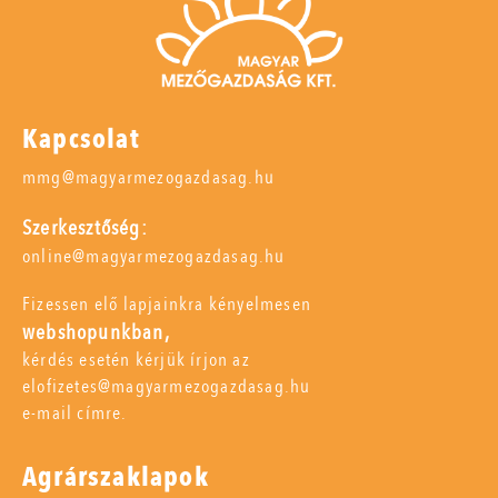
Kapcsolat
mmg@magyarmezogazdasag.hu
Szerkesztőség:
online@magyarmezogazdasag.hu
Fizessen elő lapjainkra kényelmesen
webshopunkban,
kérdés esetén kérjük írjon az
elofizetes@magyarmezogazdasag.hu
e-mail címre.
Agrárszaklapok