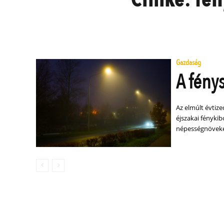
Gazdaság
A fény
Az elmúlt évtiz
éjszakai fénykib
népességnöveke