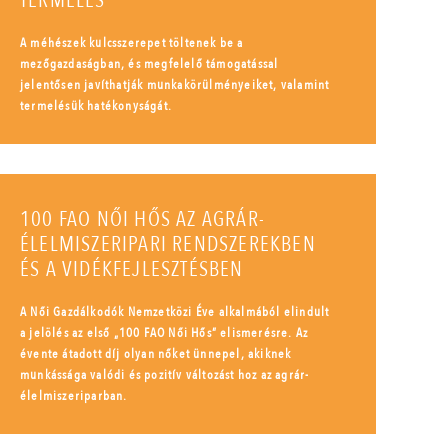
TERMELÉS
A méhészek kulcsszerepet töltenek be a
mezőgazdaságban, és megfelelő támogatással
jelentősen javíthatják munkakörülményeiket, valamint
termelésük hatékonyságát.
100 FAO NŐI HŐS AZ AGRÁR-
ÉLELMISZERIPARI RENDSZEREKBEN
ÉS A VIDÉKFEJLESZTÉSBEN
A Női Gazdálkodók Nemzetközi Éve alkalmából elindult
a jelölés az első „100 FAO Női Hős” elismerésre. Az
évente átadott díj olyan nőket ünnepel, akiknek
munkássága valódi és pozitív változást hoz az agrár-
élelmiszeriparban.