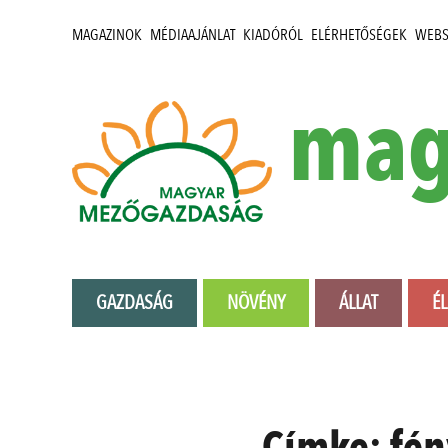
MAGAZINOK
MÉDIAAJÁNLAT
KIADÓRÓL
ELÉRHETŐSÉGEK
WEB
mag
GAZDASÁG
NÖVÉNY
ÁLLAT
É
Címke:
fén