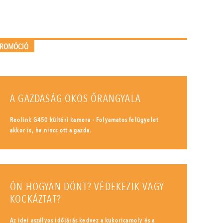
PROMÓCIÓ
A GAZDASÁG OKOS ŐRANGYALA
Reolink G450 kültéri kamera - Folyamatos felügyelet
akkor is, ha nincs ott a gazda.
ÖN HOGYAN DÖNT? VÉDEKEZIK VAGY
KOCKÁZTAT?
Az idei aszályos időjárás kedvez a kukoricamoly és a