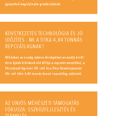
gyapottok-bagolylepke gradációjának.
KÖVETKEZETES TECHNOLÓGIA ÉS JÓ
IDŐZÍTÉS - MI A TITKA 4,84 TONNÁS
REPCEÁTLAGNAK?
Miközben az ország számos térségében az aszály évről
évre újabb kihívások elé állítja a repcetermesztőket, a
Pécsváradi Agrover Kft.-nél és a Pécs-Reménypusztai
Kft.-nél idén 4,84 tonnás üzemi repceátlag született.
AZ UNIÓS MÉHÉSZETI TÁMOGATÁS
FÓKUSZA: ESZKÖZFEJLESZTÉS ÉS