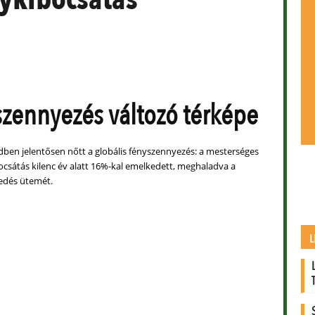
szennyezés változó térképe
edben jelentősen nőtt a globális fényszennyezés: a mesterséges
ocsátás kilenc év alatt 16%-kal emelkedett, meghaladva a
dés ütemét.
L