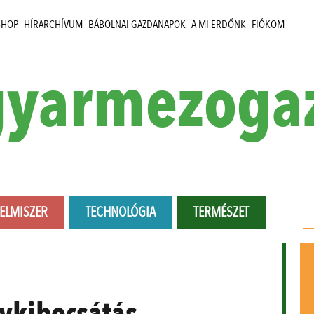
SHOP
HÍRARCHÍVUM
BÁBOLNAI GAZDANAPOK
A MI ERDŐNK
FIÓKOM
yarmezoga
LELMISZER
TECHNOLÓGIA
TERMÉSZET
ykibocsátás