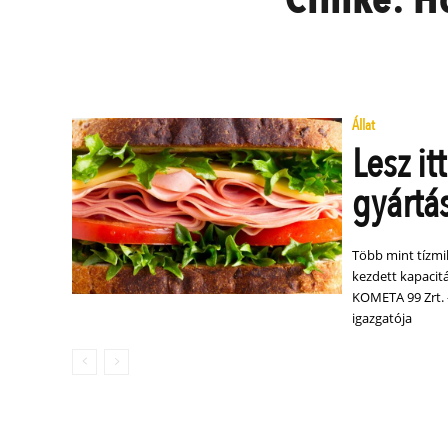
Állat
Lesz it
gyártá
Több mint tízmil
kezdett kapacitá
KOMETA 99 Zrt. –
igazgatója