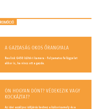
PROMÓCIÓ
A GAZDASÁG OKOS ŐRANGYALA
Reolink G450 kültéri kamera - Folyamatos felügyelet
akkor is, ha nincs ott a gazda.
ÖN HOGYAN DÖNT? VÉDEKEZIK VAGY
KOCKÁZTAT?
Az idei aszályos időjárás kedvez a kukoricamoly és a