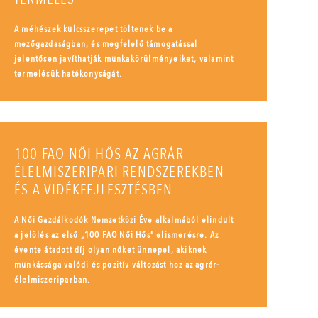
A méhészek kulcsszerepet töltenek be a
mezőgazdaságban, és megfelelő támogatással
jelentősen javíthatják munkakörülményeiket, valamint
termelésük hatékonyságát.
100 FAO NŐI HŐS AZ AGRÁR-
ÉLELMISZERIPARI RENDSZEREKBEN
ÉS A VIDÉKFEJLESZTÉSBEN
A Női Gazdálkodók Nemzetközi Éve alkalmából elindult
a jelölés az első „100 FAO Női Hős” elismerésre. Az
évente átadott díj olyan nőket ünnepel, akiknek
munkássága valódi és pozitív változást hoz az agrár-
élelmiszeriparban.