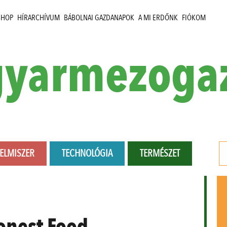
SHOP
HÍRARCHÍVUM
BÁBOLNAI GAZDANAPOK
A MI ERDŐNK
FIÓKOM
yarmezoga
LELMISZER
TECHNOLÓGIA
TERMÉSZET
onest Food