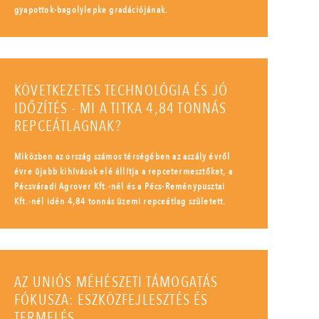
gyapottok-bagolylepke gradációjának.
KÖVETKEZETES TECHNOLÓGIA ÉS JÓ
IDŐZÍTÉS - MI A TITKA 4,84 TONNÁS
REPCEÁTLAGNAK?
Miközben az ország számos térségében az aszály évről
évre újabb kihívások elé állítja a repcetermesztőket, a
Pécsváradi Agrover Kft.-nél és a Pécs-Reménypusztai
Kft.-nél idén 4,84 tonnás üzemi repceátlag született.
AZ UNIÓS MÉHÉSZETI TÁMOGATÁS
FÓKUSZA: ESZKÖZFEJLESZTÉS ÉS
TERMELÉS