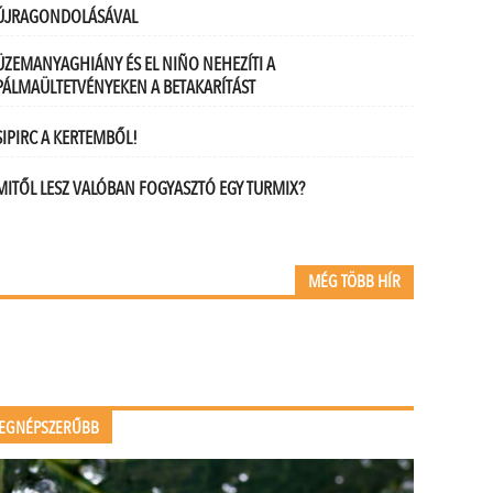
ÚJRAGONDOLÁSÁVAL
ÜZEMANYAGHIÁNY ÉS EL NIÑO NEHEZÍTI A
PÁLMAÜLTETVÉNYEKEN A BETAKARÍTÁST
SIPIRC A KERTEMBŐL!
MITŐL LESZ VALÓBAN FOGYASZTÓ EGY TURMIX?
MÉG TÖBB HÍR
EGNÉPSZERŰBB