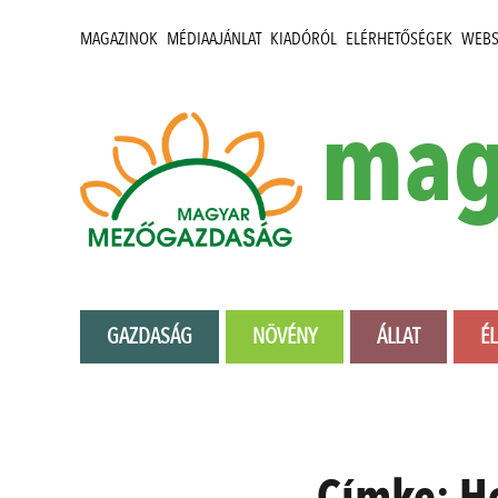
MAGAZINOK
MÉDIAAJÁNLAT
KIADÓRÓL
ELÉRHETŐSÉGEK
WEB
mag
GAZDASÁG
NÖVÉNY
ÁLLAT
É
Címke:
H