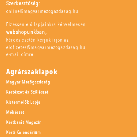
Szerkesztőség:
online@magyarmezogazdasag.hu
Fizessen elő lapjainkra kényelmesen
webshopunkban,
kérdés esetén kérjük írjon az
elofizetes@magyarmezogazdasag.hu
e-mail címre.
Agrárszaklapok
Magyar Mezőgazdaság
Kertészet és Szőlészet
Kistermelők Lapja
Méhészet
Kertbarát Magazin
Kerti Kalendárium