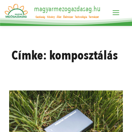
magyarmezogazdasag.hu
Gazdaság
Növény
Állat
Élelmiszer
Technológia
Természet
Címke:
komposztálás