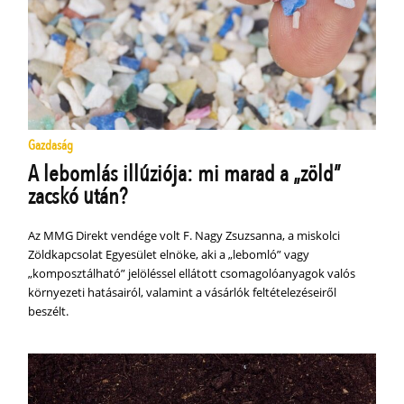
Gazdaság
A lebomlás illúziója: mi marad a „zöld”
zacskó után?
Az MMG Direkt vendége volt F. Nagy Zsuzsanna, a miskolci
Zöldkapcsolat Egyesület elnöke, aki a „lebomló” vagy
„komposztálható” jelöléssel ellátott csomagolóanyagok valós
környezeti hatásairól, valamint a vásárlók feltételezéseiről
beszélt.