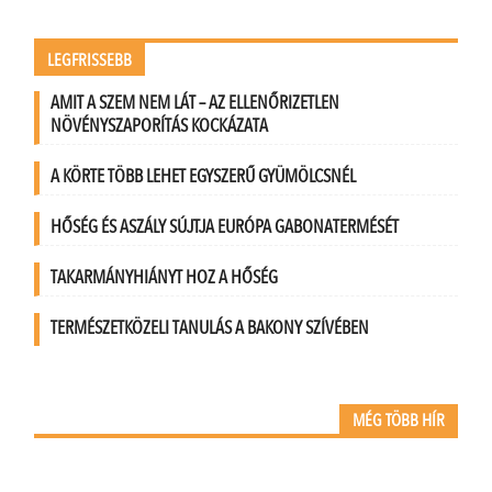
LEGFRISSEBB
AMIT A SZEM NEM LÁT – AZ ELLENŐRIZETLEN
NÖVÉNYSZAPORÍTÁS KOCKÁZATA
A KÖRTE TÖBB LEHET EGYSZERŰ GYÜMÖLCSNÉL
HŐSÉG ÉS ASZÁLY SÚJTJA EURÓPA GABONATERMÉSÉT
TAKARMÁNYHIÁNYT HOZ A HŐSÉG
TERMÉSZETKÖZELI TANULÁS A BAKONY SZÍVÉBEN
MÉG TÖBB HÍR