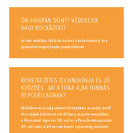
ÖN HOGYAN DÖNT? VÉDEKEZIK
VAGY KOCKÁZTAT?
Az idei aszályos időjárás kedvez a kukoricamoly és a
gyapottok-bagolylepke gradációjának.
KÖVETKEZETES TECHNOLÓGIA ÉS JÓ
IDŐZÍTÉS - MI A TITKA 4,84 TONNÁS
REPCEÁTLAGNAK?
Miközben az ország számos térségében az aszály évről
évre újabb kihívások elé állítja a repcetermesztőket,
a Pécsváradi Agrover Kft.-nél és a Pécs-Reménypusztai
Kft.-nél idén 4,84 tonnás üzemi repceátlag született.