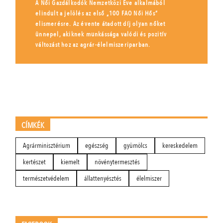
A Női Gazdálkodók Nemzetközi Éve alkalmából
elindult a jelölés az első „100 FAO Női Hős”
elismerésre. Az évente átadott díj olyan nőket
ünnepel, akiknek munkássága valódi és pozitív
változást hoz az agrár-élelmiszeriparban.
CÍMKÉK
Agrárminisztérium
egészség
gyümölcs
kereskedelem
kertészet
kiemelt
növénytermesztés
természetvédelem
állattenyésztés
élelmiszer