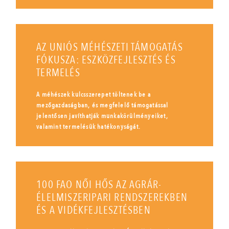
AZ UNIÓS MÉHÉSZETI TÁMOGATÁS
FÓKUSZA: ESZKÖZFEJLESZTÉS ÉS
TERMELÉS
A méhészek kulcsszerepet töltenek be a
mezőgazdaságban, és megfelelő támogatással
jelentősen javíthatják munkakörülményeiket,
valamint termelésük hatékonyságát.
100 FAO NŐI HŐS AZ AGRÁR-
ÉLELMISZERIPARI RENDSZEREKBEN
ÉS A VIDÉKFEJLESZTÉSBEN