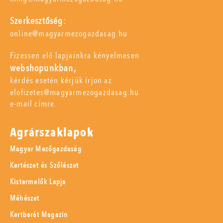
Szerkesztőség:
online@magyarmezogazdasag.hu
Fizessen elő lapjainkra kényelmesen
webshopunkban,
kérdés esetén kérjük írjon az
elofizetes@magyarmezogazdasag.hu
e-mail címre.
Agrárszaklapok
Magyar Mezőgazdaság
Kertészet és Szőlészet
Kistermelők Lapja
Méhészet
Kertbarát Magazin