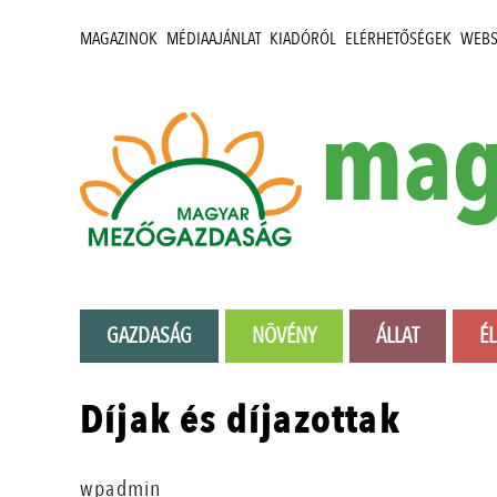
MAGAZINOK
MÉDIAAJÁNLAT
KIADÓRÓL
ELÉRHETŐSÉGEK
WEB
mag
GAZDASÁG
NÖVÉNY
ÁLLAT
É
Díjak és díjazottak
wpadmin