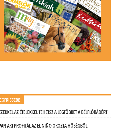
EGFRISSEBB
EZEKKEL AZ ÉTELEKKEL TEHETSZ A LEGTÖBBET A BÉLFLÓRÁDÉRT
VAN AKI PROFITÁL AZ EL NIÑO OKOZTA HŐSÉGBŐL