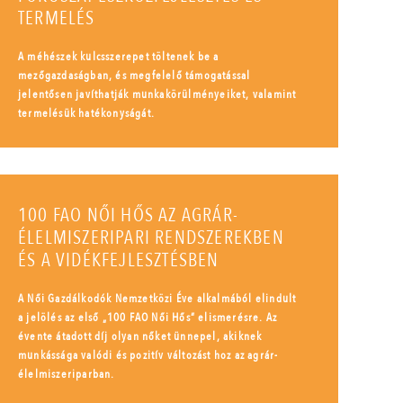
TERMELÉS
A méhészek kulcsszerepet töltenek be a
mezőgazdaságban, és megfelelő támogatással
jelentősen javíthatják munkakörülményeiket, valamint
termelésük hatékonyságát.
100 FAO NŐI HŐS AZ AGRÁR-
ÉLELMISZERIPARI RENDSZEREKBEN
ÉS A VIDÉKFEJLESZTÉSBEN
A Női Gazdálkodók Nemzetközi Éve alkalmából elindult
a jelölés az első „100 FAO Női Hős” elismerésre. Az
évente átadott díj olyan nőket ünnepel, akiknek
munkássága valódi és pozitív változást hoz az agrár-
élelmiszeriparban.