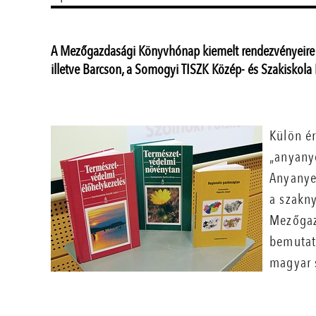
A Mezőgazdasági Könyvhónap kiemelt rendezvényeire S
illetve Barcson, a Somogyi TISZK Közép- és Szakiskola 
Külön é
„anyany
Anyanye
a szakny
Mezőgaz
bemutat
magyar 