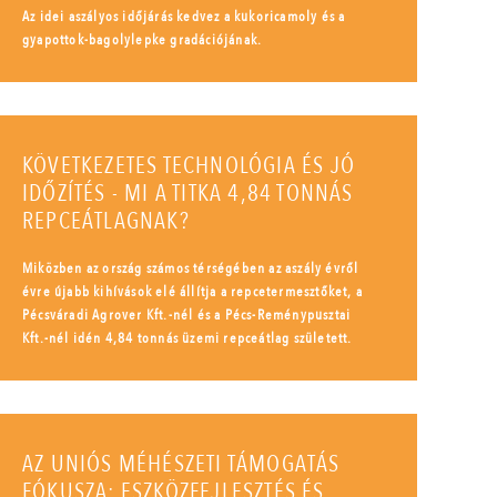
Az idei aszályos időjárás kedvez a kukoricamoly és a
gyapottok-bagolylepke gradációjának.
KÖVETKEZETES TECHNOLÓGIA ÉS JÓ
IDŐZÍTÉS - MI A TITKA 4,84 TONNÁS
REPCEÁTLAGNAK?
Miközben az ország számos térségében az aszály évről
évre újabb kihívások elé állítja a repcetermesztőket, a
Pécsváradi Agrover Kft.-nél és a Pécs-Reménypusztai
Kft.-nél idén 4,84 tonnás üzemi repceátlag született.
AZ UNIÓS MÉHÉSZETI TÁMOGATÁS
FÓKUSZA: ESZKÖZFEJLESZTÉS ÉS