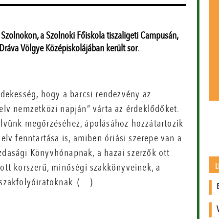
zolnokon, a Szolnoki Főiskola tiszaligeti Campusán,
Dráva Völgye Középiskolájában került sor.
rdekesség, hogy a barcsi rendezvény az
elv nemzetközi napján” várta az érdeklődőket.
lvünk megőrzéséhez, ápolásához hozzátartozik
elv fenntartása is, amiben óriási szerepe van a
dasági Könyvhónapnak, a hazai szerzők ott
L
ott korszerű, minőségi szakkönyveinek, a
szakfolyóiratoknak. (…)