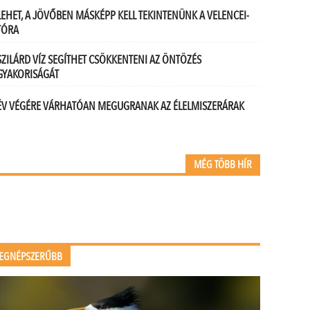
LEHET, A JÖVŐBEN MÁSKÉPP KELL TEKINTENÜNK A VELENCEI-
TÓRA
SZILÁRD VÍZ SEGÍTHET CSÖKKENTENI AZ ÖNTÖZÉS
GYAKORISÁGÁT
ÉV VÉGÉRE VÁRHATÓAN MEGUGRANAK AZ ÉLELMISZERÁRAK
MÉG TÖBB HÍR
EGNÉPSZERŰBB