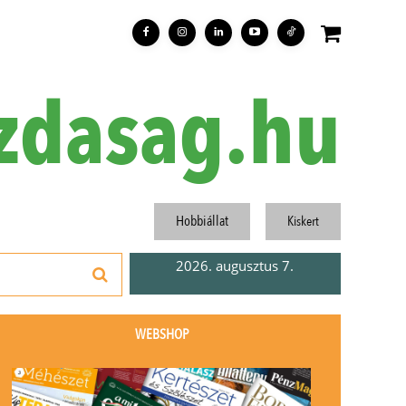
zdasag.hu
Hobbiállat
Kiskert
2026. augusztus 7.
WEBSHOP