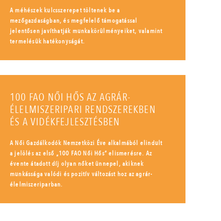
A méhészek kulcsszerepet töltenek be a
mezőgazdaságban, és megfelelő támogatással
jelentősen javíthatják munkakörülményeiket, valamint
termelésük hatékonyságát.
100 FAO NŐI HŐS AZ AGRÁR-
ÉLELMISZERIPARI RENDSZEREKBEN
ÉS A VIDÉKFEJLESZTÉSBEN
A Női Gazdálkodók Nemzetközi Éve alkalmából elindult
a jelölés az első „100 FAO Női Hős” elismerésre. Az
évente átadott díj olyan nőket ünnepel, akiknek
munkássága valódi és pozitív változást hoz az agrár-
élelmiszeriparban.