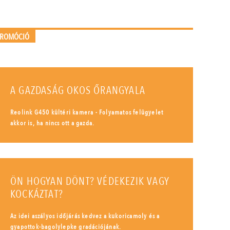
PROMÓCIÓ
A GAZDASÁG OKOS ŐRANGYALA
Reolink G450 kültéri kamera - Folyamatos felügyelet
akkor is, ha nincs ott a gazda.
ÖN HOGYAN DÖNT? VÉDEKEZIK VAGY
KOCKÁZTAT?
Az idei aszályos időjárás kedvez a kukoricamoly és a
gyapottok-bagolylepke gradációjának.