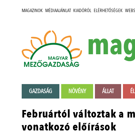
MAGAZINOK
MÉDIAAJÁNLAT
KIADÓRÓL
ELÉRHETŐSÉGEK
WEB
mag
GAZDASÁG
NÖVÉNY
ÁLLAT
É
Februártól változtak a 
vonatkozó előírások