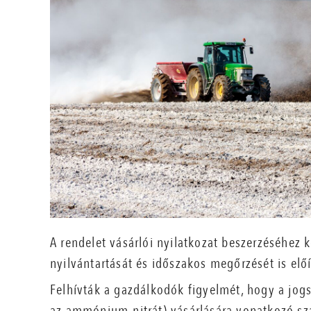
A rendelet vásárlói nyilatkozat beszerzéséhez kö
nyilvántartását és időszakos megőrzését is előí
Felhívták a gazdálkodók figyelmét, hogy a jog
az ammónium-nitrát) vásárlására vonatkozó sz