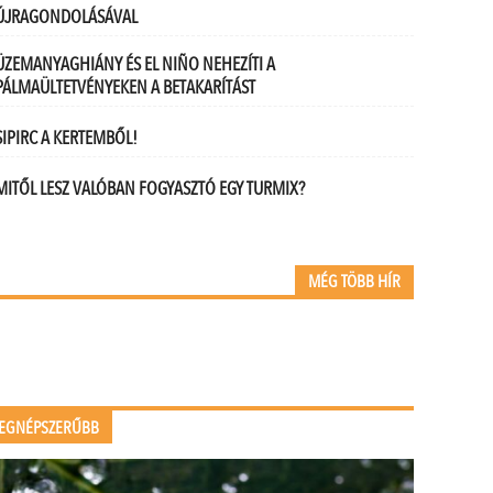
ÚJRAGONDOLÁSÁVAL
ÜZEMANYAGHIÁNY ÉS EL NIÑO NEHEZÍTI A
PÁLMAÜLTETVÉNYEKEN A BETAKARÍTÁST
SIPIRC A KERTEMBŐL!
MITŐL LESZ VALÓBAN FOGYASZTÓ EGY TURMIX?
MÉG TÖBB HÍR
EGNÉPSZERŰBB