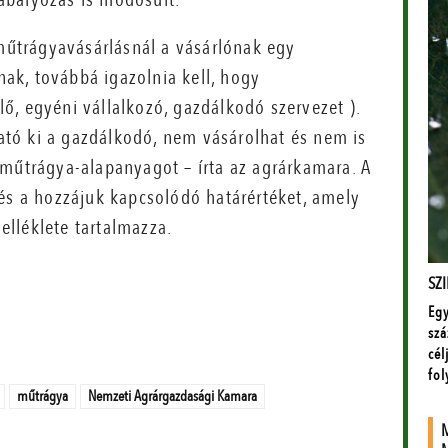
 műtrágyavásárlásnál a vásárlónak egy
ónak, továbbá igazolnia kell, hogy
ő, egyéni vállalkozó, gazdálkodó szervezet ).
tó ki a gazdálkodó, nem vásárolhat és nem is
 műtrágya-alapanyagot – írta az agrárkamara. A
 és a hozzájuk kapcsolódó határértéket, amely
melléklete tartalmazza.
műtrágya
Nemzeti Agrárgazdasági Kamara