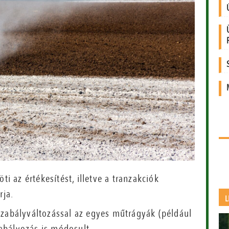
ti az értékesítést, illetve a tranzakciók
rja.
L
szabályváltozással az egyes műtrágyák (például
abályozás is módosult.