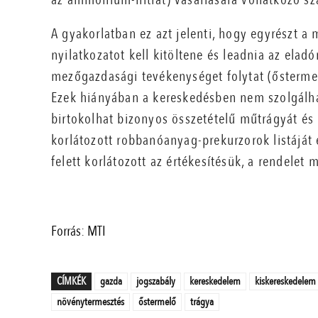
A gyakorlatban ez azt jelenti, hogy egyrészt a
nyilatkozatot kell kitöltene és leadnia az elad
mezőgazdasági tevékenységet folytat (őstermel
Ezek hiányában a kereskedésben nem szolgálha
birtokolhat bizonyos összetételű műtrágyát és
korlátozott robbanóanyag-prekurzorok listáját
felett korlátozott az értékesítésük, a rendelet 
Forrás: MTI
CÍMKÉK
gazda
jogszabály
kereskedelem
kiskereskedelem
növénytermesztés
őstermelő
trágya