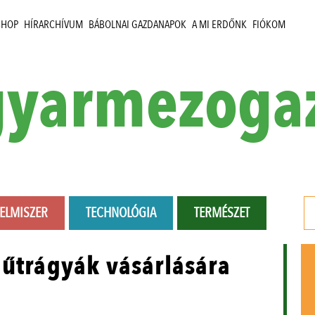
SHOP
HÍRARCHÍVUM
BÁBOLNAI GAZDANAPOK
A MI ERDŐNK
FIÓKOM
yarmezoga
LELMISZER
TECHNOLÓGIA
TERMÉSZET
műtrágyák vásárlására