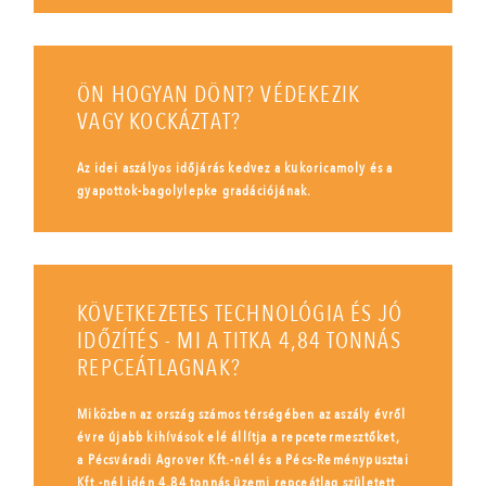
ÖN HOGYAN DÖNT? VÉDEKEZIK
VAGY KOCKÁZTAT?
Az idei aszályos időjárás kedvez a kukoricamoly és a
gyapottok-bagolylepke gradációjának.
KÖVETKEZETES TECHNOLÓGIA ÉS JÓ
IDŐZÍTÉS - MI A TITKA 4,84 TONNÁS
REPCEÁTLAGNAK?
Miközben az ország számos térségében az aszály évről
évre újabb kihívások elé állítja a repcetermesztőket,
a Pécsváradi Agrover Kft.-nél és a Pécs-Reménypusztai
Kft.-nél idén 4,84 tonnás üzemi repceátlag született.