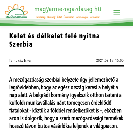
magyarmezogazdasag.hu
Gazdaság
Növény
Állat
Élelmiszer
Technológia
Természet
Kelet és délkelet felé nyitna
Szerbia
Ternovácz István
2021.03.19. 15:00
A mezőgazdaság szerbiai helyzete úgy jellemezhető a
legrövidebben, hogy az egész ország keresi a helyét a
nap alatt. A belgrádi kormány igyekszik otthon tartani a
külföldi munkavállalás iránt tömegesen érdeklődő
fiatalokat - köztük a földdel rendelkezőket is –, eközben
azon is dolgozik, hogy a szerb mezőgazdasági termékek
hosszú távon biztos vásárlókra leljenek a világpiacon.