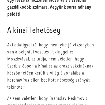
egy része is hozzáférhetővé vált a szerbiai
gazdálkodók számára. Vegyünk sorra néhány
példát!
A kínai lehetőség
Aki odafigyel rá, hogy mennyire jó viszonyban
van a belgrádi vezetés Pekinggel és
Moszkvával, az tudja, nem véletlen, hogy
Szerbia éppen a kínai és az orosz vakcináknak
köszönhetően került a világ élvonalába a
koronavírus ellen beoltott népesség arányát
tekintve.
Az sem véletlen, hogy Branislav Nedimović