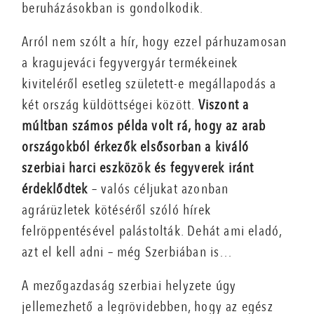
beruházásokban is gondolkodik.
Arról nem szólt a hír, hogy ezzel párhuzamosan
a kragujeváci fegyvergyár termékeinek
kiviteléről esetleg született-e megállapodás a
két ország küldöttségei között.
Viszont a
múltban számos példa volt rá, hogy az arab
országokból érkezők elsősorban a kiváló
szerbiai harci eszközök és fegyverek iránt
érdeklődtek
– valós céljukat azonban
agrárüzletek kötéséről szóló hírek
felröppentésével palástolták. Dehát ami eladó,
azt el kell adni – még Szerbiában is…
A mezőgazdaság szerbiai helyzete úgy
jellemezhető a legrövidebben, hogy az egész