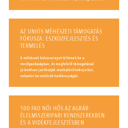
AZ UNIÓS MÉHÉSZETI TÁMOGATÁS
FÓKUSZA: ESZKÖZFEJLESZTÉS ÉS
TERMELÉS
A méhészek kulcsszerepet töltenek be a
mezőgazdaságban, és megfelelő támogatással
jelentősen javíthatják munkakörülményeiket,
valamint termelésük hatékonyságát.
100 FAO NŐI HŐS AZ AGRÁR-
ÉLELMISZERIPARI RENDSZEREKBEN
ÉS A VIDÉKFEJLESZTÉSBEN