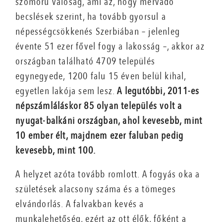
szomorú valóság, ami az, hogy mérva­dó
becslések szerint, ha tovább gyorsul a
népességcsökkenés Szerbiában – jelenleg
évente 51 ezer fővel fogy a lakosság –, akkor az
országban található 4709 település
egynegyede, 1200 falu 15 éven belül kihal,
egyetlen lakója sem lesz.
A legutóbbi, 2011-es
népszámláláskor 85 olyan település volt a
nyugat-balkáni országban, ahol kevesebb, mint
10 ember élt, majdnem ezer faluban pedig
kevesebb, mint 100.
A helyzet azóta tovább romlott. A fogyás oka a
születések alacsony száma és a tömeges
elvándorlás. A falvakban kevés a
munkalehetőség, ezért az ott élők, főként a