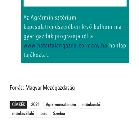
Az Agrárminisztérium
kapcsolatrendszerében lévő külhoni ma­­
gyar gazdák programjairól a
www.hatartalangazda.kormany.hu
honlap
tájékoztat.
Forrás: Magyar Mezőgazdaság
CÍMKÉK
2021
Agrárminisztérium
munkaadó
munkavállaló
piac
Szerbia