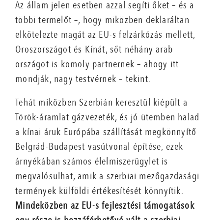
Az állam jelen esetben azzal segíti őket – és a
többi termelőt –, hogy miközben deklaráltan
elkötelezte magát az EU-s felzárkózás mellett,
Oroszországot és Kínát, sőt néhány arab
országot is komoly partnernek – ahogy itt
mondják, nagy testvérnek – tekint.
Tehát miközben Szerbián keresztül kiépült a
Török-áramlat gázvezeték, és jó ütemben halad
a kínai áruk Európába szállítását megkönnyítő
Belgrád-Budapest vasútvonal építése, ezek
árnyékában számos élelmiszerügylet is
megvalósulhat, amik a szerbiai mezőgazdasági
termények külföldi értékesítését könnyítik.
Mindeközben az EU-s fejlesztési támogatások