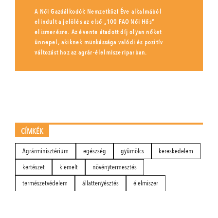
A Női Gazdálkodók Nemzetközi Éve alkalmából
elindult a jelölés az első „100 FAO Női Hős”
elismerésre. Az évente átadott díj olyan nőket
ünnepel, akiknek munkássága valódi és pozitív
változást hoz az agrár-élelmiszeriparban.
CÍMKÉK
Agrárminisztérium
egészség
gyümölcs
kereskedelem
kertészet
kiemelt
növénytermesztés
természetvédelem
állattenyésztés
élelmiszer