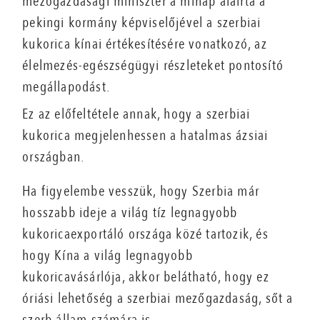
mezőgazdasági miniszter a minap aláírta a
pekingi kormány képviselőjével a szerbiai
kukorica kínai értékesítésére vonatkozó, az
élelmezés-egészségügyi részleteket pontosító
megállapodást.
Ez az előfeltétele annak, hogy a szerbiai
kukorica megjelenhessen a hatalmas ázsiai
országban.
Ha figyelembe vesszük, hogy Szerbia már
hosszabb ideje a világ tíz legnagyobb
kukoricaexportáló országa közé tartozik, és
hogy Kína a világ legnagyobb
kukoricavásárlója, akkor belátható, hogy ez
óriási lehetőség a szerbiai mezőgazdaság, sőt a
szerb állam számára is.