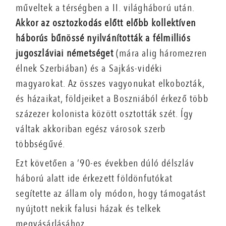
műveltek a térségben a II. világháború után.
Akkor az osztozkodás előtt előbb kollektíven
háborús bűnössé nyilvánították a félmilliós
jugoszláviai németséget
(mára alig háromezren
élnek Szerbiában) és a Sajkás-vidéki
magyarokat. Az összes vagyonukat elkobozták,
és házaikat, földjeiket a Boszniából érkező több
százezer kolonista között osztották szét. Így
váltak akkoriban egész városok szerb
többségűvé.
Ezt követően a ’90-es években dúló délszláv
háború alatt ide érkezett földönfutókat
segítette az állam oly módon, hogy támogatást
nyújtott nekik falusi házak és telkek
megvásárlásához.