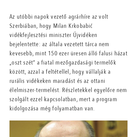
Az utóbbi napok vezető agrárhíre az volt
Szerbiában, hogy Milan Krkobabić
vidékfejlesztési miniszter Újvidéken
bejelentette: az általa vezetett tárca nem
kevesebb, mint 150 ezer üresen álló falusi házat
„oszt szét” a fiatal mezőgazdasági termelők
között, azzal a feltétellel, hogy vállalják a
rurális vidékeken maradást és az ottani
élelmiszer-termelést. Részletekkel egyelőre nem
szolgált ezzel kapcsolatban, mert a program
kidolgozása még folyamatban van.