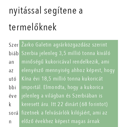
nyitással segítene a
termelőknek
Žarko Galetin agrárközgazdász szerint
Szer
Szerbia jelenleg 3,5 millió tonna kiváló
biáb
minőségű kukoricával rendelkezik, ami
an
elenyésző mennyiség ahhoz képest, hogy
az
Kína évi 18,5 millió tonna kukoricát
utó
importál. Elmondta, hogy a kukorica
bbi
jelenleg a világban és Szerbiában is
éve
keresett áru. Itt 22 dinárt (68 forintot)
k
fizetnek a felvásárlók kilójáért, ami az
sorá
előző évekhez képest magas árnak
n