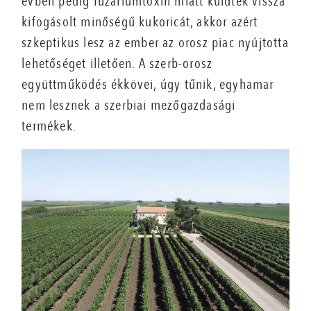
évben pedig fuzáriumtoxin miatt küldtek vissza
kifogásolt minőségű kukoricát, akkor azért
szkeptikus lesz az ember az orosz piac nyújtotta
lehetőséget illetően. A szerb-orosz
együttműködés ékkövei, úgy tűnik, egyhamar
nem lesznek a szerbiai mezőgazdasági
termékek.