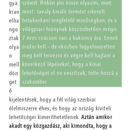
számít. Ritkán jön össze olyasmi, mint
gya
most: tavaly kiváló termést sikerült
kran
betakarítani megfelelő minőségben, és a
elha
világpiaci hiánynak köszönhetően mégis
ngo
7 éves csúcson van a kukorica ára. Ennek
ztak
örülni kell – de eközben fegyelmezetten
olya
meg kell tervezni és végre kell hajtani a
n
következő lépéseket, hogy a kínai
mell
lehetőséget el ne veszítsük, tette hozzá a
dön
szakember.
get
ő
kijelentések, hogy a fél világ szerbiai
élelmiszerre éhes, és hogy az ország kiviteli
lehetőségei kimeríthetetlenek.
Aztán amikor
akadt egy közgazdász, aki kimondta, hogy a