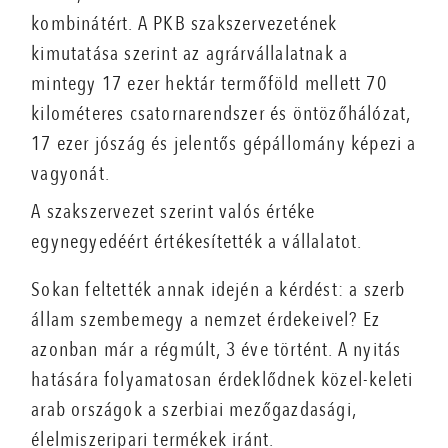
kombinátért. A PKB szakszervezetének
kimutatása szerint az agrárvállalatnak a
mintegy 17 ezer hektár termőföld mellett 70
kilométeres csatornarendszer és öntözőhálózat,
17 ezer jószág és jelentős gépállomány képezi a
vagyonát.
A szakszervezet szerint valós értéke
egynegyedéért értékesítették a vállalatot.
Sokan feltették annak idején a kérdést: a szerb
állam szembemegy a nemzet érdekeivel? Ez
azonban már a régmúlt, 3 éve történt. A nyitás
hatására folyamatosan érdeklődnek közel-keleti
arab országok a szerbiai mezőgazdasági,
élelmiszeripari termékek iránt.