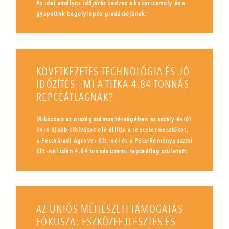
Az idei aszályos időjárás kedvez a kukoricamoly és a
gyapottok-bagolylepke gradációjának.
KÖVETKEZETES TECHNOLÓGIA ÉS JÓ
IDŐZÍTÉS - MI A TITKA 4,84 TONNÁS
REPCEÁTLAGNAK?
Miközben az ország számos térségében az aszály évről
évre újabb kihívások elé állítja a repcetermesztőket,
a Pécsváradi Agrover Kft.-nél és a Pécs-Reménypusztai
Kft.-nél idén 4,84 tonnás üzemi repceátlag született.
AZ UNIÓS MÉHÉSZETI TÁMOGATÁS
FÓKUSZA: ESZKÖZFEJLESZTÉS ÉS