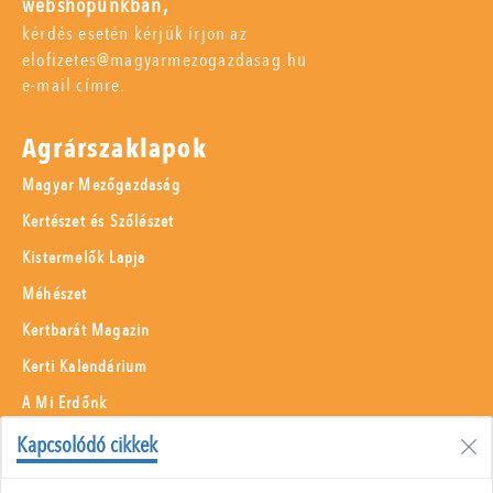
webshopunkban,
kérdés esetén kérjük írjon az
elofizetes@magyarmezogazdasag.hu
e-mail címre.
Agrárszaklapok
Magyar Mezőgazdaság
Kertészet és Szőlészet
Kistermelők Lapja
Méhészet
Kertbarát Magazin
Kerti Kalendárium
A Mi Erdőnk
Borászati Füzetek
Kapcsolódó cikkek
Állattenyésztés