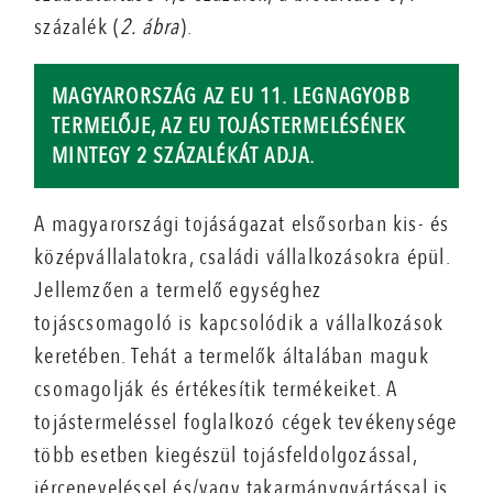
százalék (
2. ábra
).
MAGYARORSZÁG AZ EU 11. LEGNAGYOBB
TERMELŐJE, AZ EU TOJÁSTERMELÉSÉNEK
MINTEGY 2 SZÁZALÉKÁT ADJA.
A magyarországi tojáságazat elsősorban kis- és
középvállalatokra, családi vállalkozásokra épül.
Jellemzően a termelő egységhez
tojáscsomagoló is kapcsolódik a vállalkozások
keretében. Tehát a termelők általában maguk
csomagolják és értékesítik termékeiket. A
tojástermeléssel foglalkozó cégek tevékenysége
több esetben kiegészül tojásfeldolgozással,
jérceneveléssel és/vagy takarmánygyártással is,