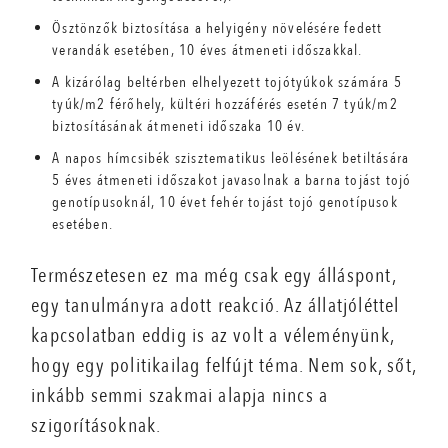
Ösztönzők biztosítása a helyigény növelésére fedett
verandák esetében, 10 éves átmeneti időszakkal.
A kizárólag beltérben elhelyezett tojótyúkok számára 5
tyúk/m2 férőhely, kültéri hozzáférés esetén 7 tyúk/m2
biztosításának átmeneti időszaka 10 év.
A napos hímcsibék szisztematikus leölésének betiltására
5 éves átmeneti időszakot javasolnak a barna tojást tojó
genotípusoknál, 10 évet fehér tojást tojó genotípusok
esetében.
Természetesen ez ma még csak egy álláspont,
egy tanulmányra adott reakció. Az állatjóléttel
kapcsolatban eddig is az volt a véleményünk,
hogy egy politikailag felfújt téma. Nem sok, sőt,
inkább semmi szakmai alapja nincs a
szigorításoknak.