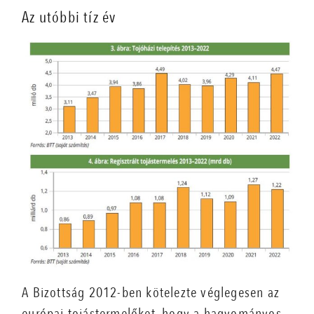
Az utóbbi tíz év
A Bizottság 2012-ben kötelezte véglegesen az
európai tojástermelőket, hogy a hagyományos