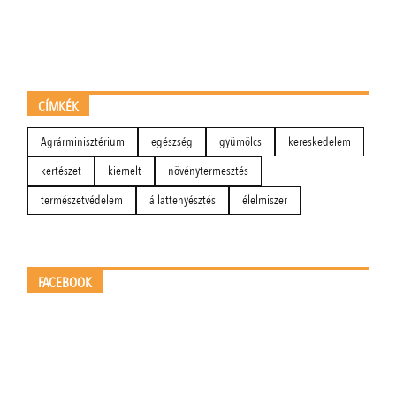
CÍMKÉK
Agrárminisztérium
egészség
gyümölcs
kereskedelem
kertészet
kiemelt
növénytermesztés
természetvédelem
állattenyésztés
élelmiszer
FACEBOOK