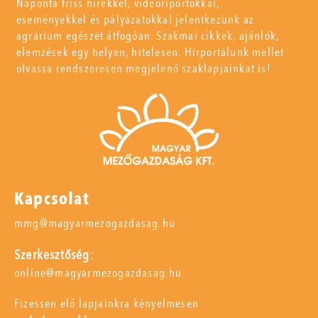
Naponta friss hírekkel, videóriportokkal,
eseményekkel és pályázatokkal jelentkezünk az
agrárium egészét átfogóan. Szakmai cikkek, ajánlók,
elemzések egy helyen, hitelesen. Hírportálunk mellet
olvassa rendszeresen megjelenő szaklapjainkat is!
Kapcsolat
mmg@magyarmezogazdasag.hu
Szerkesztőség:
online@magyarmezogazdasag.hu
Fizessen elő lapjainkra kényelmesen