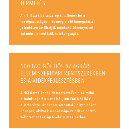
TERMELÉS
A méhészek kulcsszerepet töltenek be a
mezőgazdaságban, és megfelelő támogatással
jelentősen javíthatják munkakörülményeiket,
valamint termelésük hatékonyságát.
100 FAO NŐI HŐS AZ AGRÁR-
ÉLELMISZERIPARI RENDSZEREKBEN
ÉS A VIDÉKFEJLESZTÉSBEN
A Női Gazdálkodók Nemzetközi Éve alkalmából
elindult a jelölés az első „100 FAO Női Hős”
elismerésre. Az évente átadott díj olyan nőket
ünnepel, akiknek munkássága valódi és pozitív
változást hoz az agrár-élelmiszeriparban.