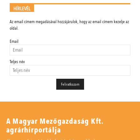
HÍRLEVÉL
Az email címem megadásával hozzájárulok, hogy az email címem kezelje az
oldal.
Email
Teljes név
A Magyar Mezőgazdaság Kft.
agrárhírportálja