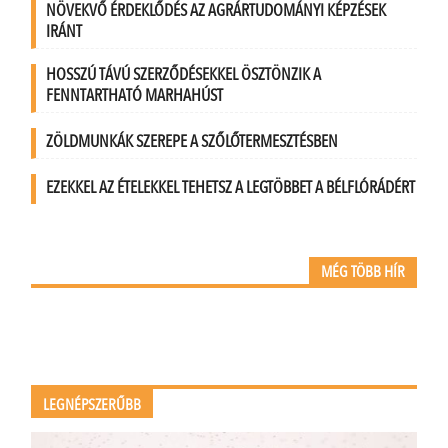
NÖVEKVŐ ÉRDEKLŐDÉS AZ AGRÁRTUDOMÁNYI KÉPZÉSEK
IRÁNT
HOSSZÚ TÁVÚ SZERZŐDÉSEKKEL ÖSZTÖNZIK A
FENNTARTHATÓ MARHAHÚST
ZÖLDMUNKÁK SZEREPE A SZŐLŐTERMESZTÉSBEN
EZEKKEL AZ ÉTELEKKEL TEHETSZ A LEGTÖBBET A BÉLFLÓRÁDÉRT
MÉG TÖBB HÍR
LEGNÉPSZERŰBB