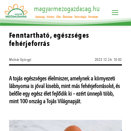
magyarmezogazdasag.hu
Gazdaság
Növény
Állat
Élelmiszer
Technológia
Természet
Fenntartható, egészséges
fehérjeforrás
Molnár Györgyi
2023.12.26. 10:02
A tojás egészséges élelmiszer, amelynek a környezeti
lábnyoma is jóval kisebb, mint más fehérjeforrásoké, és
belőle egy egész élet fejlődik ki – ezért ünnepli több,
mint 100 ország a Tojás Világnapját.