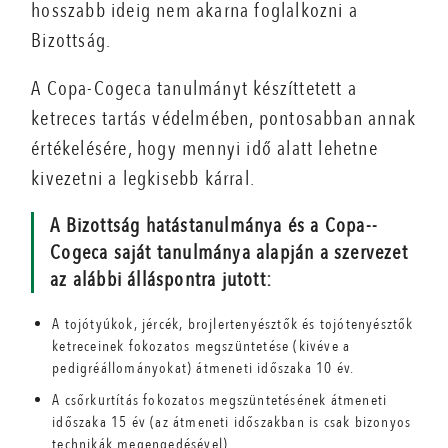
hosszabb ideig nem akarna foglalkozni a
Bizottság.
A Copa-Cogeca tanulmányt készíttetett a
ketreces tartás védelmében, pontosabban annak
értékelésére, hogy mennyi idő alatt lehetne
kivezetni a legkisebb kárral.
A Bizottság hatástanulmánya és a Copa-­
Cogeca saját tanulmánya alapján a szervezet
az alábbi álláspontra jutott:
A tojótyúkok, jércék, brojlertenyésztők és tojótenyésztők
ketreceinek fokozatos megszüntetése (kivéve a
pedigréállományokat) átmeneti időszaka 10 év.
A csőrkurtítás fokozatos megszüntetésének átmeneti
időszaka 15 év (az átmeneti időszakban is csak bizonyos
technikák megengedésével).