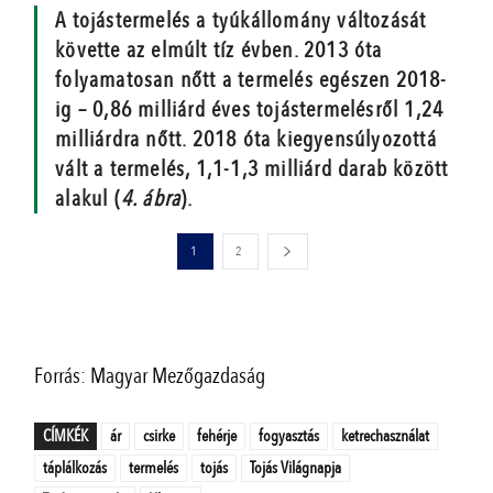
A tojástermelés a tyúkállomány változását
követte az elmúlt tíz évben. 2013 óta
folyamatosan nőtt a termelés egészen 2018-
ig – 0,86 milliárd éves tojástermelésről 1,24
milliárdra nőtt. 2018 óta kiegyensúlyozottá
vált a termelés, 1,1-1,3 milliárd darab között
alakul (
4. ábra
).
1
2
Forrás: Magyar Mezőgazdaság
CÍMKÉK
ár
csirke
fehérje
fogyasztás
ketrechasználat
táplálkozás
termelés
tojás
Tojás Világnapja