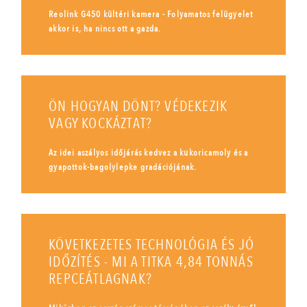
Reolink G450 kültéri kamera - Folyamatos felügyelet
akkor is, ha nincs ott a gazda.
ÖN HOGYAN DÖNT? VÉDEKEZIK
VAGY KOCKÁZTAT?
Az idei aszályos időjárás kedvez a kukoricamoly és a
gyapottok-bagolylepke gradációjának.
KÖVETKEZETES TECHNOLÓGIA ÉS JÓ
IDŐZÍTÉS - MI A TITKA 4,84 TONNÁS
REPCEÁTLAGNAK?