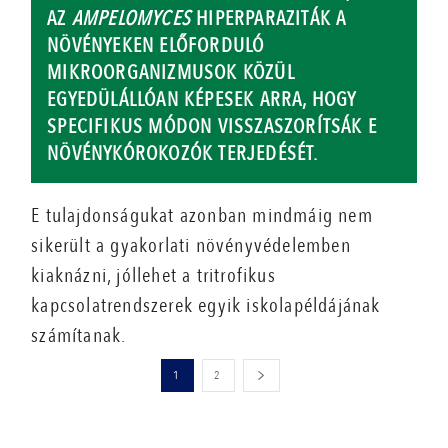
AZ
AMPELOMYCES
HIPERPARAZITÁK A
NÖVÉNYEKEN ELŐFORDULÓ
MIKROORGANIZMUSOK KÖZÜL
EGYEDÜLÁLLÓAN KÉPESEK ARRA, HOGY
SPECIFIKUS MÓDON VISSZASZORÍTSÁK E
NÖVÉNYKÓROKOZÓK TERJEDÉSÉT.
E tulajdonságukat azonban mindmáig nem
sikerült a gyakorlati növényvédelemben
kiaknázni, jóllehet a tritrofikus
kapcsolatrendszerek egyik iskolapéldájának
számítanak.
1
2