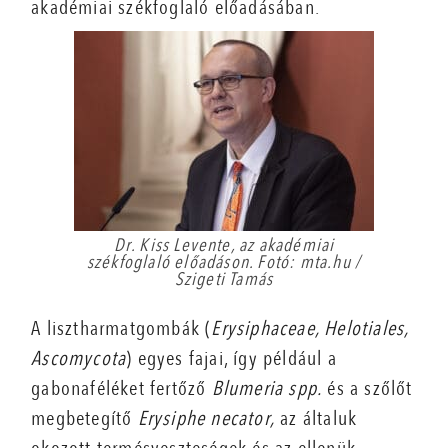
akadémiai székfoglaló előadásában.
Dr. Kiss Levente, az akadémiai
székfoglaló előadáson. Fotó: mta.hu /
Szigeti Tamás
A lisztharmatgombák (
Erysiphaceae, Helotiales,
Ascomycota
) egyes fajai, így például a
gabonaféléket fertőző
Blumeria spp.
és a szőlőt
megbetegítő
Erysiphe necator,
az általuk