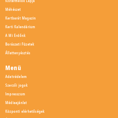
Kistermelők Lapja
Méhészet
Kertbarát Magazin
Kerti Kalendárium
A Mi Erdőnk
Borászati Füzetek
Állattenyésztés
Menü
Adatvédelem
Szerzői jogok
Impresszum
Médiaajánlat
Központi elérhetőségek