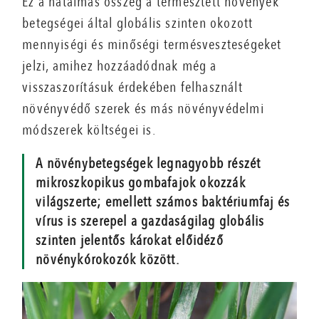
Ez a hatalmas összeg a termesztett növények
betegségei által globális szinten okozott
mennyiségi és minőségi termésveszteségeket
jelzi, amihez hozzáadódnak még a
visszaszorításuk érdekében felhasznált
növényvédő szerek és más növényvédelmi
módszerek költségei is.
A növénybetegségek legnagyobb részét
mikroszkopikus gombafajok okozzák
világszerte; emellett számos baktériumfaj és
vírus is szerepel a gazdaságilag globális
szinten jelentős károkat előidéző
növénykórokozók között.