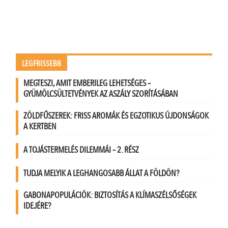
LEGFRISSEBB
MEGTESZI, AMIT EMBERILEG LEHETSÉGES –
GYÜMÖLCSÜLTETVÉNYEK AZ ASZÁLY SZORÍTÁSÁBAN
ZÖLDFŰSZEREK: FRISS AROMÁK ÉS EGZOTIKUS ÚJDONSÁGOK
A KERTBEN
A TOJÁSTERMELÉS DILEMMÁI – 2. RÉSZ
TUDJA MELYIK A LEGHANGOSABB ÁLLAT A FÖLDÖN?
GABONAPOPULÁCIÓK: BIZTOSÍTÁS A KLÍMASZÉLSŐSÉGEK
IDEJÉRE?