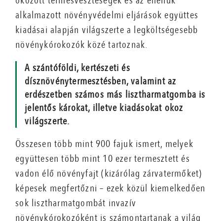
okozott termésveszteségek és az ellenük
alkalmazott növényvédelmi eljárások együttes
kiadásai alapján világszerte a legköltségesebb
növénykórokozók közé tartoznak.
A szántóföldi, kertészeti és
dísznövénytermesztésben, valamint az
erdészetben számos más lisztharmatgomba is
jelentős károkat, illetve kiadásokat okoz
világszerte.
Összesen több mint 900 fajuk ismert, melyek
együttesen több mint 10 ezer termesztett és
vadon élő növényfajt (kizárólag zárvatermőket)
képesek megfertőzni – ezek közül kiemelkedően
sok lisztharmatgombát invazív
növénykórokozóként is számontartanak a világ