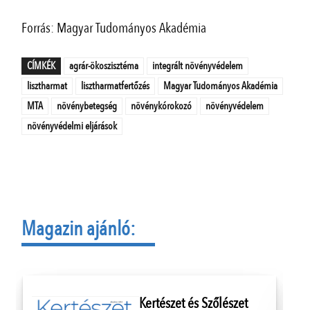
Forrás: Magyar Tudományos Akadémia
CÍMKÉK
agrár-ökoszisztéma
integrált növényvédelem
lisztharmat
lisztharmatfertőzés
Magyar Tudományos Akadémia
MTA
növénybetegség
növénykórokozó
növényvédelem
növényvédelmi eljárások
Magazin ajánló:
Kertészet és Szőlészet