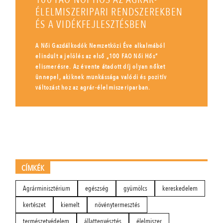
ÉLELMISZERIPARI RENDSZEREKBEN
ÉS A VIDÉKFEJLESZTÉSBEN
A Női Gazdálkodók Nemzetközi Éve alkalmából
elindult a jelölés az első „100 FAO Női Hős”
elismerésre. Az évente átadott díj olyan nőket
ünnepel, akiknek munkássága valódi és pozitív
változást hoz az agrár-élelmiszeriparban.
CÍMKÉK
Agrárminisztérium
egészség
gyümölcs
kereskedelem
kertészet
kiemelt
növénytermesztés
természetvédelem
állattenyésztés
élelmiszer