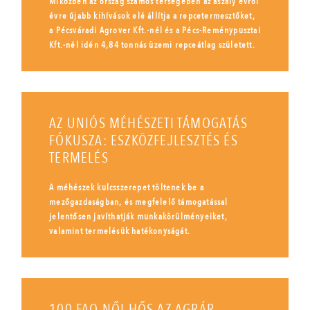
Miközben az ország számos térségében az aszály évről
évre újabb kihívások elé állítja a repcetermesztőket,
a Pécsváradi Agrover Kft.-nél és a Pécs-Reménypusztai
Kft.-nél idén 4,84 tonnás üzemi repceátlag született.
AZ UNIÓS MÉHÉSZETI TÁMOGATÁS
FÓKUSZA: ESZKÖZFEJLESZTÉS ÉS
TERMELÉS
A méhészek kulcsszerepet töltenek be a
mezőgazdaságban, és megfelelő támogatással
jelentősen javíthatják munkakörülményeiket,
valamint termelésük hatékonyságát.
100 FAO NŐI HŐS AZ AGRÁR-