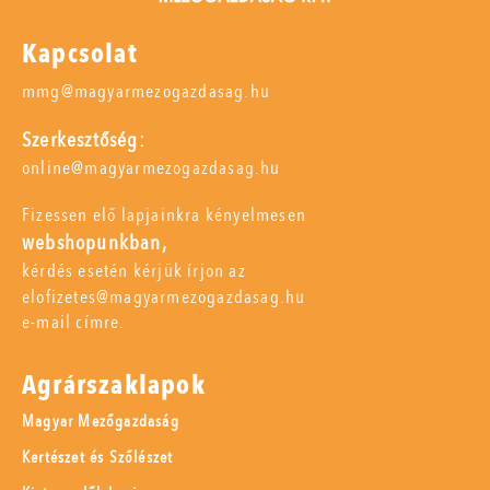
Kapcsolat
mmg@magyarmezogazdasag.hu
Szerkesztőség:
online@magyarmezogazdasag.hu
Fizessen elő lapjainkra kényelmesen
webshopunkban,
kérdés esetén kérjük írjon az
elofizetes@magyarmezogazdasag.hu
e-mail címre.
Agrárszaklapok
Magyar Mezőgazdaság
Kertészet és Szőlészet