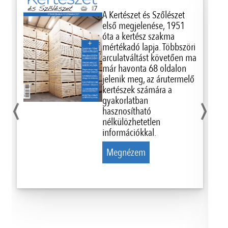
A Kertészet és Szőlészet
első megjelenése, 1951
óta a kertész szakma
mértékadó lapja. Többszöri
arculatváltást követően ma
már havonta 68 oldalon
jelenik meg, az árutermelő
‹
›
kertészek számára a
gyakorlatban
hasznosítható
nélkülözhetetlen
információkkal.
Megnézem