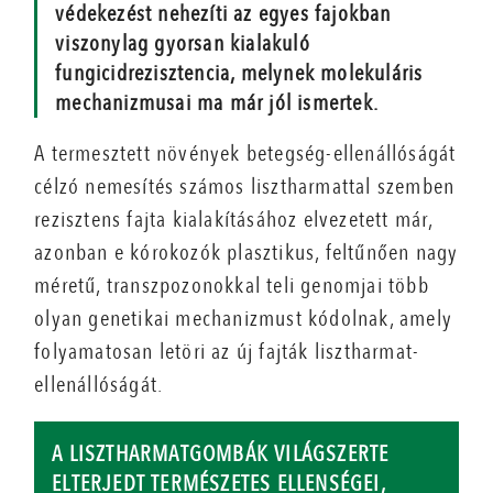
védekezést nehezíti az egyes fajokban
viszonylag gyorsan kialakuló
fungicidrezisztencia, melynek molekuláris
mechanizmusai ma már jól ismertek.
A termesztett növények betegség-ellenállóságát
célzó nemesítés számos lisztharmattal szemben
rezisztens fajta kialakításához elvezetett már,
azonban e kórokozók plasztikus, feltűnően nagy
méretű, transzpozonokkal teli genomjai több
olyan genetikai mechanizmust kódolnak, amely
folyamatosan letöri az új fajták lisztharmat-
ellenállóságát.
A LISZTHARMATGOMBÁK VILÁGSZERTE
ELTERJEDT TERMÉSZETES ELLENSÉGEI,