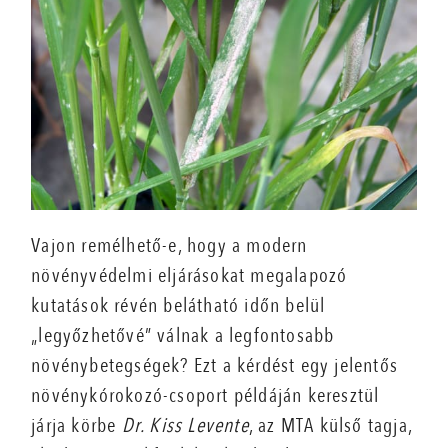
Vajon remélhető-e, hogy a modern
növényvédelmi eljárásokat megalapozó
kutatások révén belátható időn belül
„legyőzhetővé” válnak a legfontosabb
növénybetegségek? Ezt a kérdést egy jelentős
növénykórokozó-csoport példáján keresztül
járja körbe
Dr. Kiss Levente
, az MTA külső tagja,