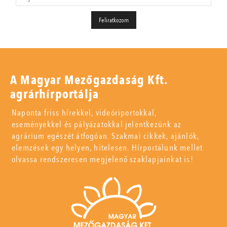
A Magyar Mezőgazdaság Kft.
agrárhírportálja
Naponta friss hírekkel, videóriportokkal,
eseményekkel és pályázatokkal jelentkezünk az
agrárium egészét átfogóan. Szakmai cikkek, ajánlók,
elemzések egy helyen, hitelesen. Hírportálunk mellet
olvassa rendszeresen megjelenő szaklapjainkat is!