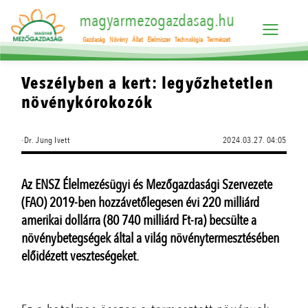
magyarmezogazdasag.hu
Gazdaság
Növény
Állat
Élelmiszer
Technológia
Természet
Veszélyben a kert: legyőzhetetlen
növénykórokozók
·Dr. Jung Ivett
2024.03.27. 04:05
Az ENSZ Élelmezésügyi és Mezőgazdasági Szervezete
(FAO) 2019-ben hozzávetőlegesen évi 220 milliárd
amerikai dollárra (80 740 milliárd Ft-ra) becsülte a
növénybetegségek által a világ növénytermesztésében
előidézett veszteségeket.