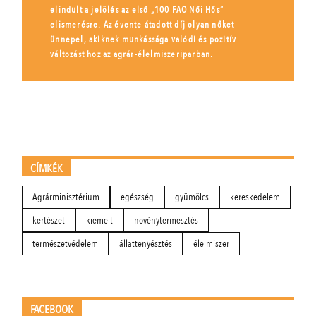
elindult a jelölés az első „100 FAO Női Hős”
elismerésre. Az évente átadott díj olyan nőket
ünnepel, akiknek munkássága valódi és pozitív
változást hoz az agrár-élelmiszeriparban.
CÍMKÉK
Agrárminisztérium
egészség
gyümölcs
kereskedelem
kertészet
kiemelt
növénytermesztés
természetvédelem
állattenyésztés
élelmiszer
FACEBOOK