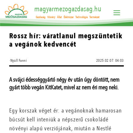
magyarmezogazdasag.hu
Gazdaság
Növény
Állat
Élelmiszer
Technológia
Természet
Rossz hír: váratlanul megszüntetik
a vegánok kedvencét
·Nyull Fanni
2025.02.07. 04:03
A svájci édességgyártó négy év után úgy döntött, nem
gyárt több vegán KitKatet, mivel az nem éri meg neki.
Egy korszak véget ér: a vegánoknak hamarosan
búcsút kell inteniük a népszerű csokoládé
növényi alapú verziójának, miután a Nestlé