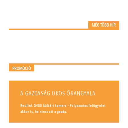
MÉG TÖBB HÍR
PROMÓCIÓ
A GAZDASÁG OKOS ŐRANGYALA
Reolink G450 kültéri kamera - Folyamatos felügyelet
akkor is, ha nincs ott a gazda.