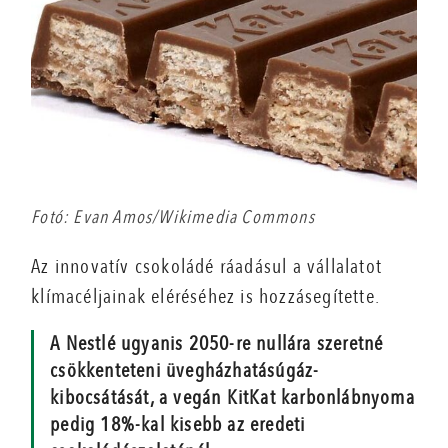
Fotó: Evan Amos/Wikimedia Commons
Az innovatív csokoládé ráadásul a vállalatot
klímacéljainak eléréséhez is hozzásegítette.
A Nestlé ugyanis 2050-re nullára szeretné
csökkenteteni üvegházhatásúgáz-
kibocsátását, a vegán KitKat karbonlábnyoma
pedig 18%-kal kisebb az eredeti