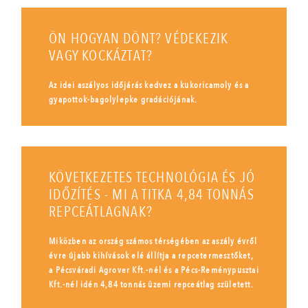
ÖN HOGYAN DÖNT? VÉDEKEZIK
VAGY KOCKÁZTAT?
Az idei aszályos időjárás kedvez a kukoricamoly és a
gyapottok-bagolylepke gradációjának.
KÖVETKEZETES TECHNOLÓGIA ÉS JÓ
IDŐZÍTÉS - MI A TITKA 4,84 TONNÁS
REPCEÁTLAGNAK?
Miközben az ország számos térségében az aszály évről
évre újabb kihívások elé állítja a repcetermesztőket,
a Pécsváradi Agrover Kft.-nél és a Pécs-Reménypusztai
Kft.-nél idén 4,84 tonnás üzemi repceátlag született.