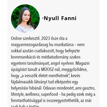
·Nyull Fanni
Online szerkesztő. 2023 ősze óta a
magyarmezogazdasag.hu munkatársa – nem
sokkal azután csatlakozott, hogy befejezte
kommunikáció-és médiatudomány szakos
egyetemi tanulmányait, angol nyelven. Magazin
újságírást tanult a MÚOSZ-nál, meggyőződése,
hogy „a vesszők életet menthetnek”, kevés
fájdalmasabb látványt tud elképzelni egy
helyesírási hibánál. Odavan mindenért, ami gasztro,
lifestyle, wellness, superfood – ha pedig ezek még a
fenntarthatósággal is összeegyeztethetők, az már
csak hab a tortán.