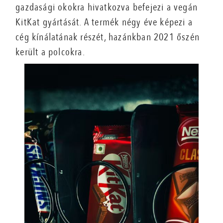
gazdasági okokra hivatkozva befejezi a vegán
KitKat gyártását. A termék négy éve képezi a
cég kínálatának részét, hazánkban 2021 őszén
került a polcokra.