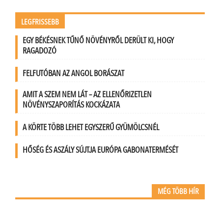
LEGFRISSEBB
EGY BÉKÉSNEK TŰNŐ NÖVÉNYRŐL DERÜLT KI, HOGY
RAGADOZÓ
FELFUTÓBAN AZ ANGOL BORÁSZAT
AMIT A SZEM NEM LÁT – AZ ELLENŐRIZETLEN
NÖVÉNYSZAPORÍTÁS KOCKÁZATA
A KÖRTE TÖBB LEHET EGYSZERŰ GYÜMÖLCSNÉL
HŐSÉG ÉS ASZÁLY SÚJTJA EURÓPA GABONATERMÉSÉT
MÉG TÖBB HÍR