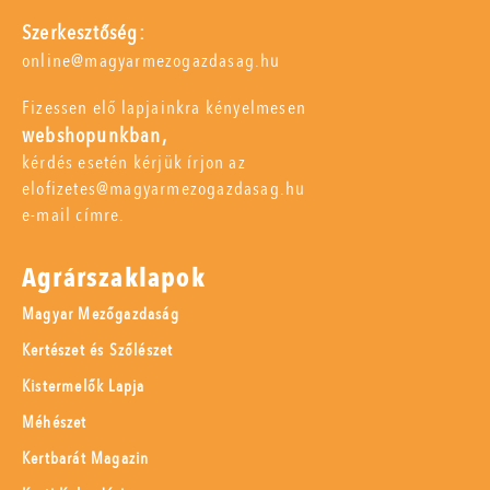
Szerkesztőség:
online@magyarmezogazdasag.hu
Fizessen elő lapjainkra kényelmesen
webshopunkban,
kérdés esetén kérjük írjon az
elofizetes@magyarmezogazdasag.hu
e-mail címre.
Agrárszaklapok
Magyar Mezőgazdaság
Kertészet és Szőlészet
Kistermelők Lapja
Méhészet
Kertbarát Magazin