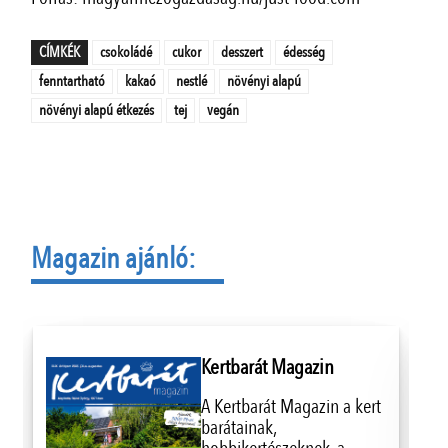
CÍMKÉK
csokoládé
cukor
desszert
édesség
fenntartható
kakaó
nestlé
növényi alapú
növényi alapú étkezés
tej
vegán
Magazin ajánló:
Kertbarát Magazin
A Kertbarát Magazin a kert
barátainak,