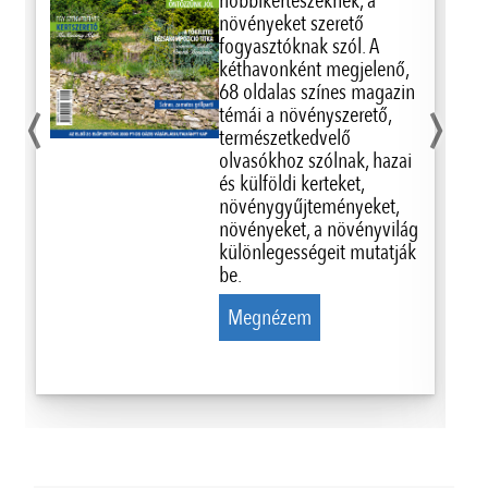
hobbikertészeknek, a
növényeket szerető
fogyasztóknak szól. A
kéthavonként megjelenő,
‹
›
68 oldalas színes magazin
témái a növényszerető,
természetkedvelő
olvasókhoz szólnak, hazai
és külföldi kerteket,
növénygyűjteményeket,
növényeket, a növényvilág
különlegességeit mutatják
be.
Megnézem