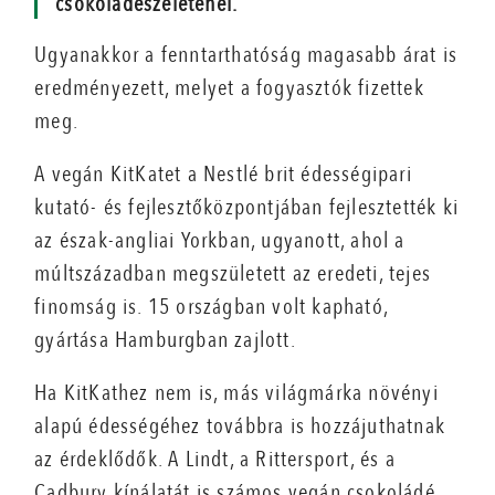
csokoládészeleténél.
Ugyanakkor a fenntarthatóság magasabb árat is
eredményezett, melyet a fogyasztók fizettek
meg.
A vegán KitKatet a Nestlé brit édességipari
kutató- és fejlesztőközpontjában fejlesztették ki
az észak-angliai Yorkban, ugyanott, ahol a
múltszázadban megszületett az eredeti, tejes
finomság is. 15 országban volt kapható,
gyártása Hamburgban zajlott.
Ha KitKathez nem is, más világmárka növényi
alapú édességéhez továbbra is hozzájuthatnak
az érdeklődők. A Lindt, a Rittersport, és a
Cadbury kínálatát is számos vegán csokoládé