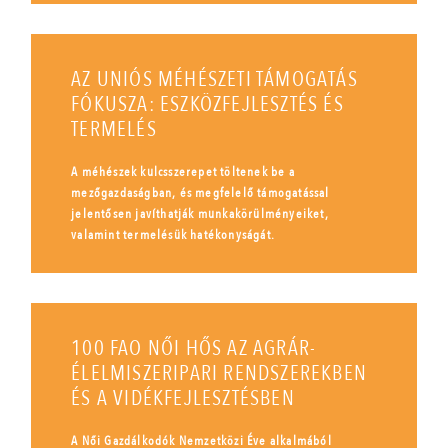
AZ UNIÓS MÉHÉSZETI TÁMOGATÁS
FÓKUSZA: ESZKÖZFEJLESZTÉS ÉS
TERMELÉS
A méhészek kulcsszerepet töltenek be a
mezőgazdaságban, és megfelelő támogatással
jelentősen javíthatják munkakörülményeiket,
valamint termelésük hatékonyságát.
100 FAO NŐI HŐS AZ AGRÁR-
ÉLELMISZERIPARI RENDSZEREKBEN
ÉS A VIDÉKFEJLESZTÉSBEN
A Női Gazdálkodók Nemzetközi Éve alkalmából