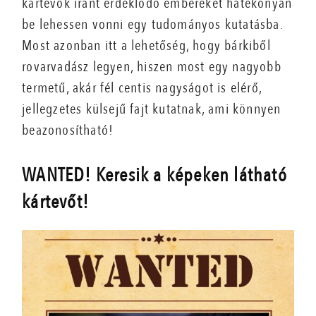
kártevők iránt érdeklődő embereket hatékonyan
be lehessen vonni egy tudományos kutatásba.
Most azonban itt a lehetőség, hogy bárkiből
rovarvadász legyen, hiszen most egy nagyobb
termetű, akár fél centis nagyságot is elérő,
jellegzetes külsejű fajt kutatnak, ami könnyen
beazonosítható!
WANTED! Keresik a képeken látható
kártevőt!