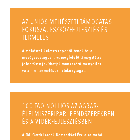
AZ UNIÓS MÉHÉSZETI TÁMOGATÁS
FÓKUSZA: ESZKÖZFEJLESZTÉS ÉS
TERMELÉS
A méhészek kulcsszerepet töltenek be a
mezőgazdaságban, és megfelelő támogatással
jelentősen javíthatják munkakörülményeiket,
valamint termelésük hatékonyságát.
100 FAO NŐI HŐS AZ AGRÁR-
ÉLELMISZERIPARI RENDSZEREKBEN
ÉS A VIDÉKFEJLESZTÉSBEN
A Női Gazdálkodók Nemzetközi Éve alkalmából