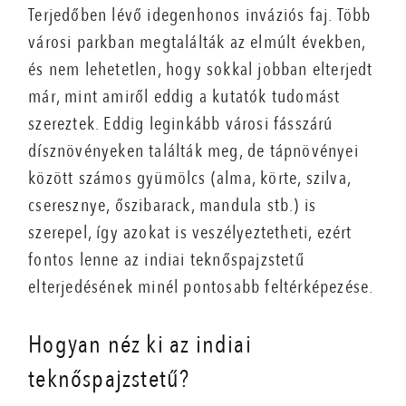
Terjedőben lévő idegenhonos inváziós faj. Több
városi parkban megtalálták az elmúlt években,
és nem lehetetlen, hogy sokkal jobban elterjedt
már, mint amiről eddig a kutatók tudomást
szereztek. Eddig leginkább városi fásszárú
dísznövényeken találták meg, de tápnövényei
között számos gyümölcs (alma, körte, szilva,
cseresznye, őszibarack, mandula stb.) is
szerepel, így azokat is veszélyeztetheti, ezért
fontos lenne az indiai teknőspajzstetű
elterjedésének minél pontosabb feltérképezése.
Hogyan néz ki az indiai
teknőspajzstetű?