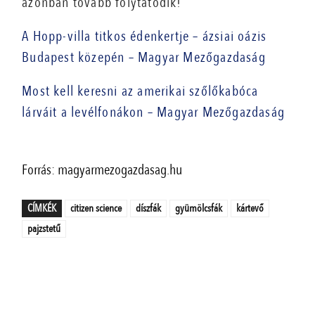
azonban tovább folytatódik!
A Hopp-villa titkos édenkertje – ázsiai oázis
Budapest közepén – Magyar Mezőgazdaság
Most kell keresni az amerikai szőlőkabóca
lárváit a levélfonákon – Magyar Mezőgazdaság
Forrás: magyarmezogazdasag.hu
CÍMKÉK
citizen science
díszfák
gyümölcsfák
kártevő
pajzstetű