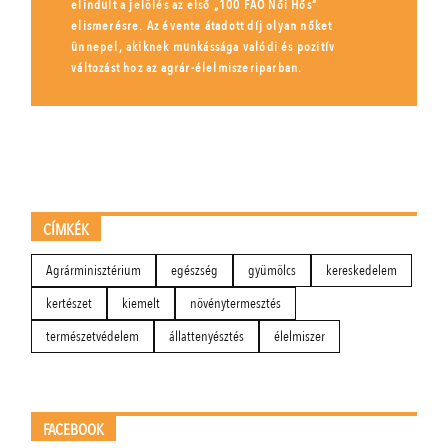
elindult a jelölés az első „100 FAO Női Hős”
elismerésre. Az évente átadott díj olyan nőket
ünnepel, akiknek munkássága valódi és pozitív
változást hoz az agrár-élelmiszeriparban.
CÍMKÉK
Agrárminisztérium
egészség
gyümölcs
kereskedelem
kertészet
kiemelt
növénytermesztés
természetvédelem
állattenyésztés
élelmiszer
FACEBOOK