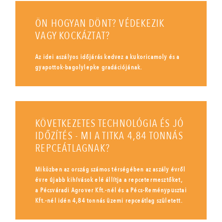
ÖN HOGYAN DÖNT? VÉDEKEZIK
VAGY KOCKÁZTAT?
Az idei aszályos időjárás kedvez a kukoricamoly és a
gyapottok-bagolylepke gradációjának.
KÖVETKEZETES TECHNOLÓGIA ÉS JÓ
IDŐZÍTÉS - MI A TITKA 4,84 TONNÁS
REPCEÁTLAGNAK?
Miközben az ország számos térségében az aszály évről
évre újabb kihívások elé állítja a repcetermesztőket,
a Pécsváradi Agrover Kft.-nél és a Pécs-Reménypusztai
Kft.-nél idén 4,84 tonnás üzemi repceátlag született.