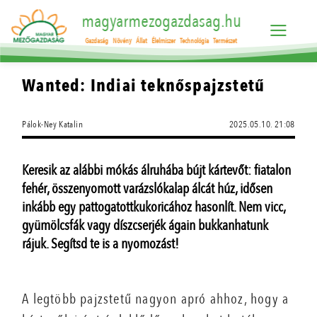
magyarmezogazdasag.hu
Gazdaság
Növény
Állat
Élelmiszer
Technológia
Természet
Wanted: Indiai teknőspajzstetű
Pálok-Ney Katalin
2025.05.10. 21:08
Keresik az alábbi mókás álruhába bújt kártevőt: fiatalon
fehér, összenyomott varázslókalap álcát húz, idősen
inkább egy pattogatottkukoricához hasonlít. Nem vicc,
gyümölcsfák vagy díszcserjék ágain bukkanhatunk
rájuk. Segítsd te is a nyomozást!
A legtöbb pajzstetű nagyon apró ahhoz, hogy a