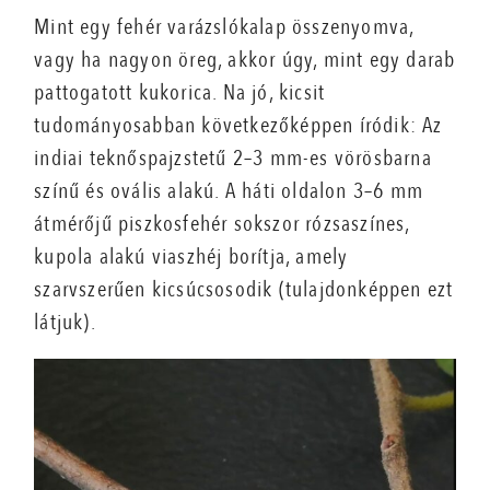
Mint egy fehér varázslókalap összenyomva,
vagy ha nagyon öreg, akkor úgy, mint egy darab
pattogatott kukorica. Na jó, kicsit
tudományosabban következőképpen íródik: Az
indiai teknőspajzstetű 2–3 mm-es vörösbarna
színű és ovális alakú. A háti oldalon 3–6 mm
átmérőjű piszkosfehér sokszor rózsaszínes,
kupola alakú viaszhéj borítja, amely
szarvszerűen kicsúcsosodik (tulajdonképpen ezt
látjuk).