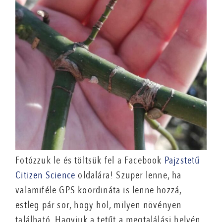
Fotózzuk le és töltsük fel a Facebook
Pajzstetű
Citizen Science
oldalára! Szuper lenne, ha
valamiféle GPS koordináta is lenne hozzá,
estleg pár sor, hogy hol, milyen növényen
található. Hagyjuk a tetűt a megtalálási helyén,