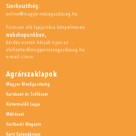
Szerkesztőség:
online@magyarmezogazdasag.hu
Fizessen elő lapjainkra kényelmesen
webshopunkban,
kérdés esetén kérjük írjon az
elofizetes@magyarmezogazdasag.hu
e-mail címre.
Agrárszaklapok
Magyar Mezőgazdaság
Kertészet és Szőlészet
Kistermelők Lapja
Méhészet
Kertbarát Magazin
Kerti Kalendárium