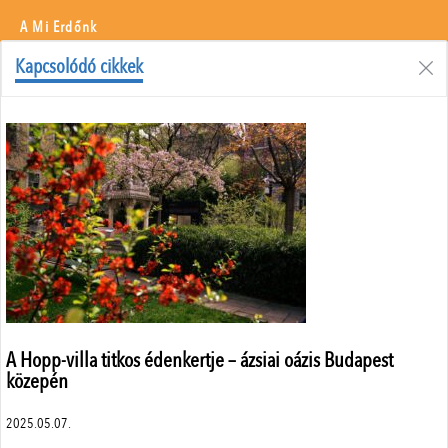
A Mi Erdőnk
Borászati Füzetek
Kapcsolódó cikkek
Állattenyésztés
Menü
Adatvédelem
Szerzői jogok
Impresszum
Médiaajánlat
Központi elérhetőségek
ÁSZF
A Hopp-villa titkos édenkertje – ázsiai oázis Budapest
közepén
2025.05.07.
A weboldalon a minőségi felhasználói élmény érdekében sütiket