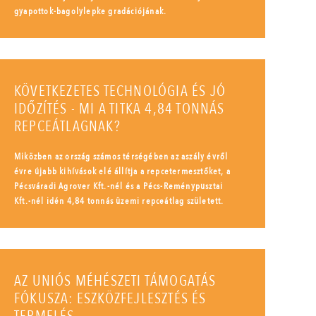
gyapottok-bagolylepke gradációjának.
KÖVETKEZETES TECHNOLÓGIA ÉS JÓ
IDŐZÍTÉS - MI A TITKA 4,84 TONNÁS
REPCEÁTLAGNAK?
Miközben az ország számos térségében az aszály évről
évre újabb kihívások elé állítja a repcetermesztőket, a
Pécsváradi Agrover Kft.-nél és a Pécs-Reménypusztai
Kft.-nél idén 4,84 tonnás üzemi repceátlag született.
AZ UNIÓS MÉHÉSZETI TÁMOGATÁS
FÓKUSZA: ESZKÖZFEJLESZTÉS ÉS