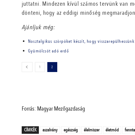
juttatni. Mindezen kívül számos tervünk van mé
dönteni, hogy az eddigi minőség megmaradjon
Ajánljuk még:
Nosztalgikus szörpöket készít, hogy visszarepülhessün
Gyümölcsöt adó erdő
1
2
Forrás: Magyar Mezőgazdaság
CÍMKÉK
aszalvány
egészség
élelmiszer
életmód
fennta