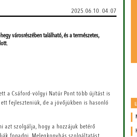
2025.06.10. 04:07
hegy városrészében található, és a természetes,
ott.
t a Csáford-völgyi Natúr Pont több újítást is
lett fejleszteniük, de a jövőjükben is hasonló
L
i azt szolgálja, hogy a hozzájuk betérő
ják fogadni. Melegkonyhás szolgáltatást