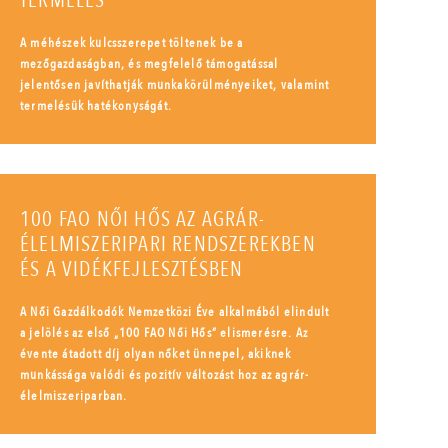
TERMELÉS
A méhészek kulcsszerepet töltenek be a
mezőgazdaságban, és megfelelő támogatással
jelentősen javíthatják munkakörülményeiket, valamint
termelésük hatékonyságát.
100 FAO NŐI HŐS AZ AGRÁR-
ÉLELMISZERIPARI RENDSZEREKBEN
ÉS A VIDÉKFEJLESZTÉSBEN
A Női Gazdálkodók Nemzetközi Éve alkalmából elindult
a jelölés az első „100 FAO Női Hős” elismerésre. Az
évente átadott díj olyan nőket ünnepel, akiknek
munkássága valódi és pozitív változást hoz az agrár-
élelmiszeriparban.