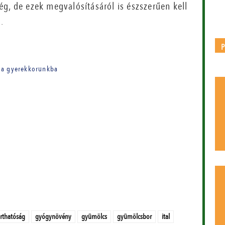
g, de ezek megvalósításáról is észszerűen kell
.
k a gyerekkorunkba
rthatóság
gyógynövény
gyümölcs
gyümölcsbor
ital