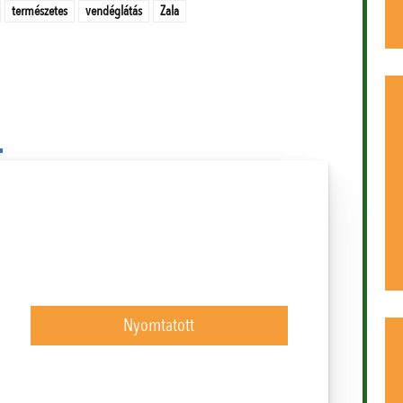
természetes
vendéglátás
Zala
Nyomtatott