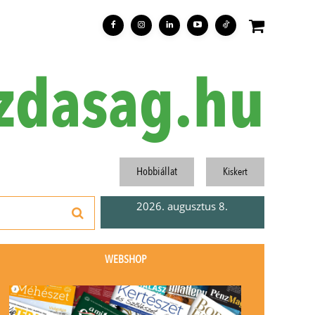
zdasag.hu
Hobbiállat
Kiskert
2026. augusztus 8.
WEBSHOP