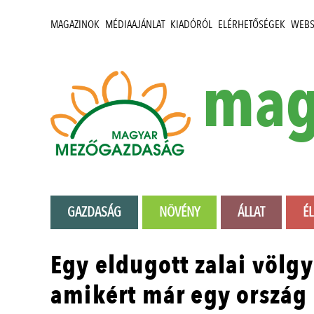
MAGAZINOK
MÉDIAAJÁNLAT
KIADÓRÓL
ELÉRHETŐSÉGEK
WEB
mag
GAZDASÁG
NÖVÉNY
ÁLLAT
É
Egy eldugott zalai völg
amikért már egy ország