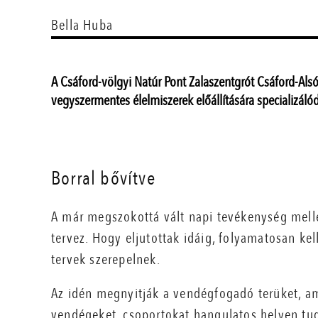
Bella Huba
A Csáford-völgyi Natúr Pont Zalaszentgrót Csáford-Alsó
vegyszermentes élelmiszerek előállítására specializálód
Borral bővítve
A már megszokottá vált napi tevékenység mellet
tervez. Hogy eljutottak idáig, folyamatosan kel
tervek szerepelnek.
Az idén megnyitják a vendégfogadó terüket, am
vendégeket, csoportokat hangulatos helyen tud