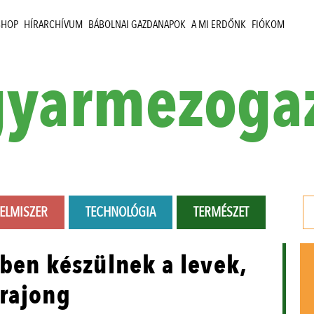
SHOP
HÍRARCHÍVUM
BÁBOLNAI GAZDANAPOK
A MI ERDŐNK
FIÓKOM
yarmezoga
LELMISZER
TECHNOLÓGIA
TERMÉSZET
yben készülnek a levek,
 rajong