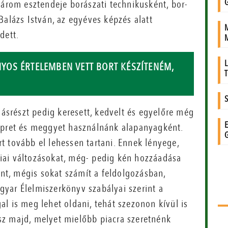
Három esztendeje borászati technikusként, bor-
Balázs István, az egyéves képzés alatt
dett.
YOS ÉRTELEMBEN VETT BORT KÉSZÍTENÉM,
másrészt pedig keresett, kedvelt és egyelőre még
 epret és meggyet használnánk alapanyagként.
t tovább el lehessen tartani. Ennek lényege,
iai változásokat, még- pedig kén hozzáadása
ent, mégis sokat számít a feldolgozásban,
agyar Élelmiszerkönyv szabályai szerint a
l is meg lehet oldani, tehát szezonon kívül is
sz majd, melyet mielőbb piacra szeretnénk