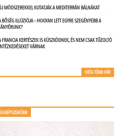
ÚJ MÓDSZEREKKEL KUTATJÁK A MEDITERRÁN BÁLNÁKAT
A BŐSÉG ILLÚZIÓJA – HOGYAN LETT EGYRE SZEGÉNYEBB A
TÁNYÉRUNK?
A FRANCIA KERTÉSZEK IS KÜSZKÖDNEK, ÉS NEM CSAK TŰZOLTÓ
INTÉZKEDÉSEKET VÁRNAK
MÉG TÖBB HÍR
EGNÉPSZERŰBB