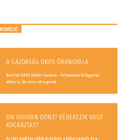
PROMÓCIÓ
A GAZDASÁG OKOS ŐRANGYALA
Reolink G450 kültéri kamera - Folyamatos felügyelet
akkor is, ha nincs ott a gazda.
ÖN HOGYAN DÖNT? VÉDEKEZIK VAGY
KOCKÁZTAT?
Az idei aszályos időjárás kedvez a kukoricamoly és a