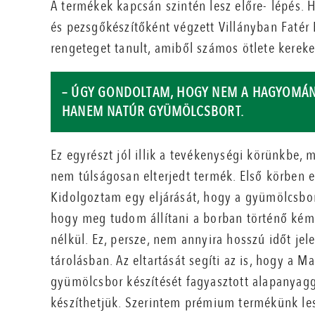
A termékek kapcsán szintén lesz előre- lépés. 
és pezsgőkészítőként végzett Villányban Fatér 
rengeteget tanult, amiből számos ötlete kereke
– ÚGY GONDOLTAM, HOGY NEM A HAGYOMÁN
HANEM NATÚR GYÜMÖLCSBORT.
Ez egyrészt jól illik a tevékenységi körünkbe, 
nem túlságosan elterjedt termék. Első körben
Kidolgoztam egy eljárását, hogy a gyümölcsbor
hogy meg tudom állítani a borban történő kém
nélkül. Ez, persze, nem annyira hosszú időt jel
tárolásban. Az eltartását segíti az is, hogy a M
gyümölcsbor készítését fagyasztott alapanyagga
készíthetjük. Szerintem prémium termékünk le