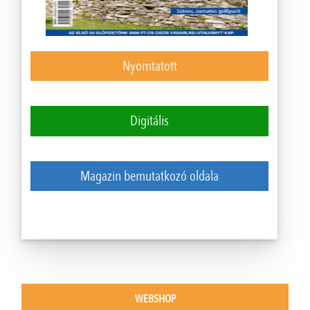
Nyomtatott
Digitális
Magazin bemutatkozó oldala
WEBSHOP