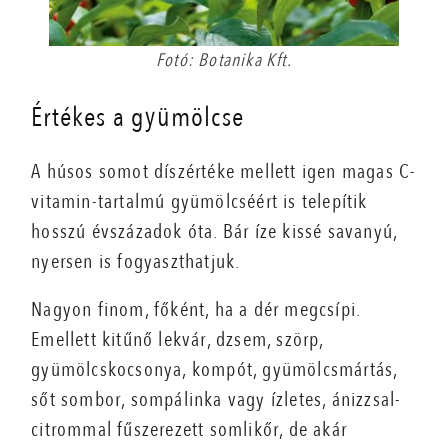
Fotó: Botanika Kft.
Értékes a gyümölcse
A húsos somot díszértéke mellett igen magas C-
vitamin-tartalmú gyümölcséért is telepítik
hosszú évszázadok óta. Bár íze kissé savanyú,
nyersen is fogyaszthatjuk.
Nagyon finom, főként, ha a dér megcsípi.
Emellett kitűnő lekvár, dzsem, szörp,
gyümölcskocsonya, kompót, gyümölcsmártás,
sőt sombor, sompálinka vagy ízletes, ánizzsal-
citrommal fűszerezett somlikőr, de akár