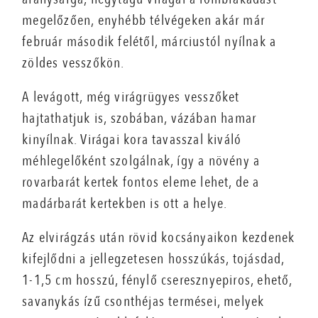
megelőzően, enyhébb télvégeken akár már
február második felétől, márciustól nyílnak a
zöldes vesszőkön.
A levágott, még virágrügyes vesszőket
hajtathatjuk is, szobában, vázában hamar
kinyílnak. Virágai kora tavasszal kiváló
méhlegelőként szolgálnak, így a növény a
rovarbarát kertek fontos eleme lehet, de a
madárbarát kertekben is ott a helye.
Az elvirágzás után rövid kocsányaikon kezdenek
kifejlődni a jellegzetesen hosszúkás, tojásdad,
1-1,5 cm hosszú, fénylő cseresznyepiros, ehető,
savanykás ízű csonthéjas termései, melyek