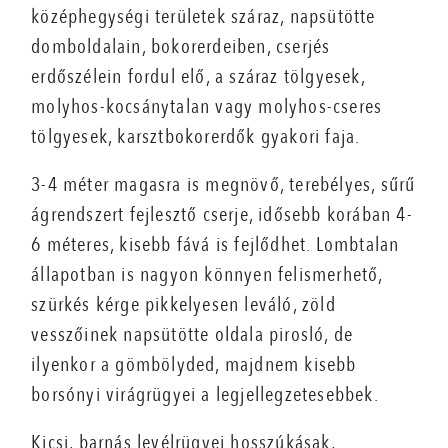
középhegységi területek száraz, napsütötte
domboldalain, bokorerdeiben, cserjés
erdőszélein fordul elő, a száraz tölgyesek,
molyhos-kocsánytalan vagy molyhos-cseres
tölgyesek, karsztbokorerdők gyakori faja.
3-4 méter magasra is megnövő, terebélyes, sűrű
ágrendszert fejlesztő cserje, idősebb korában 4-
6 méteres, kisebb fává is fejlődhet. Lombtalan
állapotban is nagyon könnyen felismerhető,
szürkés kérge pikkelyesen leváló, zöld
vesszőinek napsütötte oldala pirosló, de
ilyenkor a gömbölyded, majdnem kisebb
borsónyi virágrügyei a legjellegzetesebbek.
Kicsi, barnás levélrügyei hosszúkásak,