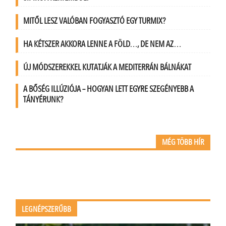
MITŐL LESZ VALÓBAN FOGYASZTÓ EGY TURMIX?
HA KÉTSZER AKKORA LENNE A FÖLD…, DE NEM AZ…
ÚJ MÓDSZEREKKEL KUTATJÁK A MEDITERRÁN BÁLNÁKAT
A BŐSÉG ILLÚZIÓJA – HOGYAN LETT EGYRE SZEGÉNYEBB A
TÁNYÉRUNK?
MÉG TÖBB HÍR
LEGNÉPSZERŰBB