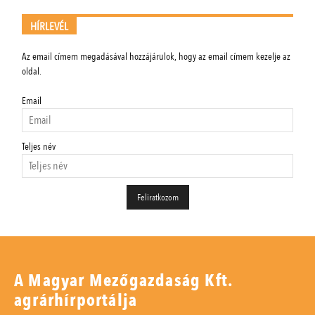
HÍRLEVÉL
Az email címem megadásával hozzájárulok, hogy az email címem kezelje az
oldal.
Email
Teljes név
A Magyar Mezőgazdaság Kft.
agrárhírportálja