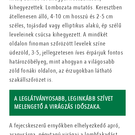
kihegyezettek. Lombozata mutatós. Keresztben
átellenesen álló, 4-10 cm hosszú és 2-5 cm
széles, tojásdad vagy elliptikus alakú, ép szélű
leveleinek csúcsa kihegyezett. A mindkét
oldalon finoman szőrözött levelek színe
üdezöld, 3-5, jellegzetesen íves érpárjuk fontos
határozóbélyeg, mint ahogyan a világosabb
zöld fonáki oldalon, az érzugokban látható
szakállszőrözet is.
A LEGLÁTVÁNYOSABB, LEGINKÁBB SZÍVET
MELENGETŐ A VIRÁGZÁS IDŐSZAKA.
A fejecskeszerű ernyőkben elhelyezkedő apró,
aranysárga, négytagú virágai a lombfakadást