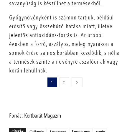
savanyúság is készülhet a termésekből.
Gyógynövényként is számon tartjuk, például
erősítő vagy összehúzó hatása miatt, illetve
jelentős antioxidáns-forrás is. Az utóbbi
években a forró, aszályos, meleg nyarakon a
somok érése sajnos korábban kezdődik, s néha
a termések szinte a növényre aszalódnak vagy
korán lehullnak.
1
2
Forrás: Kertbarát Magazin
CÍMKÉK
C-vitamin
Cornaceae
Cornus mas
cserje