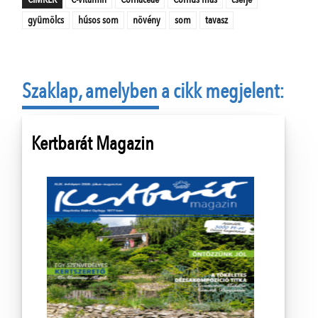
gyümölcs
húsos som
növény
som
tavasz
Szaklap, amelyben a cikk megjelent:
Kertbarát Magazin