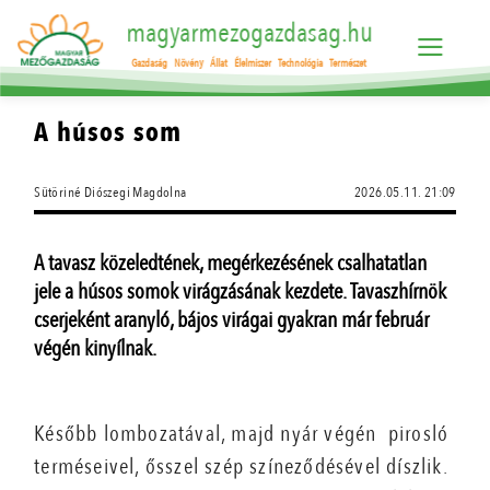
magyarmezogazdasag.hu
Gazdaság
Növény
Állat
Élelmiszer
Technológia
Természet
A húsos som
Sütöriné Diószegi Magdolna
2026.05.11. 21:09
A tavasz közeledtének, megérkezésének csalhatatlan
jele a húsos somok virágzásának kezdete. Tavaszhírnök
cserjeként aranyló, bájos virágai gyakran már február
végén kinyílnak.
Később lombozatával, majd nyár végén pirosló
terméseivel, ősszel szép színeződésével díszlik.