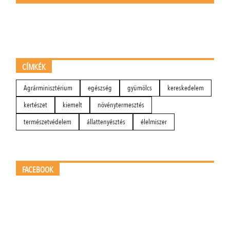
CÍMKÉK
Agrárminisztérium
egészség
gyümölcs
kereskedelem
kertészet
kiemelt
növénytermesztés
természetvédelem
állattenyésztés
élelmiszer
FACEBOOK