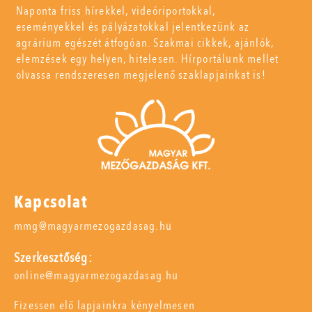
Naponta friss hírekkel, videóriportokkal,
eseményekkel és pályázatokkal jelentkezünk az
agrárium egészét átfogóan. Szakmai cikkek, ajánlók,
elemzések egy helyen, hitelesen. Hírportálunk mellet
olvassa rendszeresen megjelenő szaklapjainkat is!
Kapcsolat
mmg@magyarmezogazdasag.hu
Szerkesztőség:
online@magyarmezogazdasag.hu
Fizessen elő lapjainkra kényelmesen