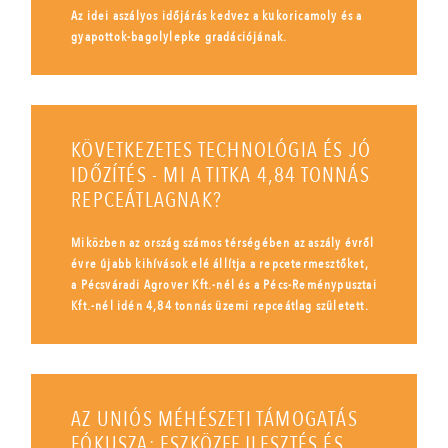
Az idei aszályos időjárás kedvez a kukoricamoly és a
gyapottok-bagolylepke gradációjának.
KÖVETKEZETES TECHNOLÓGIA ÉS JÓ
IDŐZÍTÉS - MI A TITKA 4,84 TONNÁS
REPCEÁTLAGNAK?
Miközben az ország számos térségében az aszály évről
évre újabb kihívások elé állítja a repcetermesztőket,
a Pécsváradi Agrover Kft.-nél és a Pécs-Reménypusztai
Kft.-nél idén 4,84 tonnás üzemi repceátlag született.
AZ UNIÓS MÉHÉSZETI TÁMOGATÁS
FÓKUSZA: ESZKÖZFEJLESZTÉS ÉS