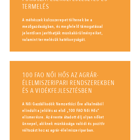
TERMELÉS
A méhészek kulcsszerepet töltenek be a
mezőgazdaságban, és megfelelő támogatással
jelentősen javíthatják munkakörülményeiket,
valamint termelésük hatékonyságát.
100 FAO NŐI HŐS AZ AGRÁR-
ÉLELMISZERIPARI RENDSZEREKBEN
ÉS A VIDÉKFEJLESZTÉSBEN
A Női Gazdálkodók Nemzetközi Éve alkalmából
elindult a jelölés az első „100 FAO Női Hős”
elismerésre. Az évente átadott díj olyan nőket
ünnepel, akiknek munkássága valódi és pozitív
változást hoz az agrár-élelmiszeriparban.