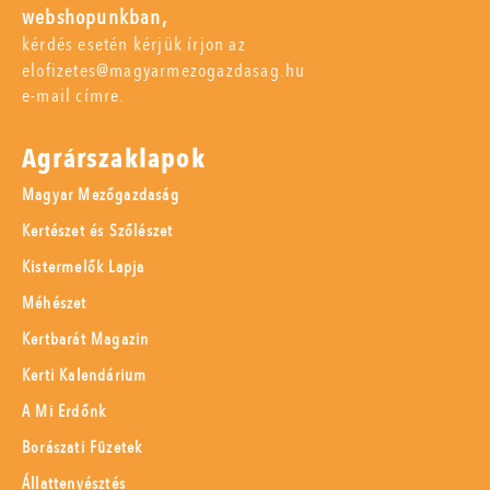
webshopunkban,
kérdés esetén kérjük írjon az
elofizetes@magyarmezogazdasag.hu
e-mail címre.
Agrárszaklapok
Magyar Mezőgazdaság
Kertészet és Szőlészet
Kistermelők Lapja
Méhészet
Kertbarát Magazin
Kerti Kalendárium
A Mi Erdőnk
Borászati Füzetek
Állattenyésztés