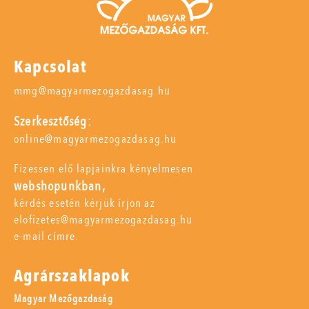
Kapcsolat
mmg@magyarmezogazdasag.hu
Szerkesztőség:
online@magyarmezogazdasag.hu
Fizessen elő lapjainkra kényelmesen
webshopunkban,
kérdés esetén kérjük írjon az
elofizetes@magyarmezogazdasag.hu
e-mail címre.
Agrárszaklapok
Magyar Mezőgazdaság