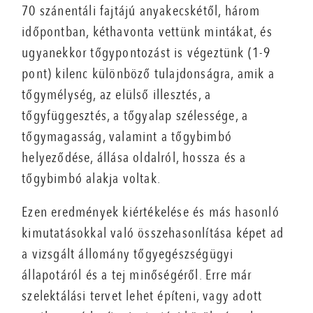
70 szánentáli fajtájú anyakecskétől, három
időpontban, kéthavonta vettünk mintákat, és
ugyanekkor tőgypontozást is végeztünk (1-9
pont) kilenc különböző tulajdonságra, amik a
tőgymélység, az elülső illesztés, a
tőgyfüggesztés, a tőgy­alap szélessége, a
tőgymagasság, valamint a tőgybimbó
helyeződése, állása oldalról, hossza és a
tőgybimbó alakja voltak.
Ezen eredmények kiértékelése és más hasonló
kimutatásokkal való összehasonlítása képet ad
a vizsgált állomány tőgyegészségügyi
állapotáról és a tej minőségéről. Erre már
szelektálási tervet lehet építeni, vagy adott