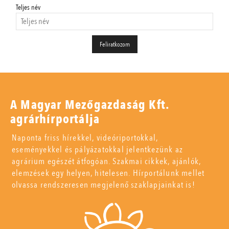
Teljes név
A Magyar Mezőgazdaság Kft.
agrárhírportálja
Naponta friss hírekkel, videóriportokkal,
eseményekkel és pályázatokkal jelentkezünk az
agrárium egészét átfogóan. Szakmai cikkek, ajánlók,
elemzések egy helyen, hitelesen. Hírportálunk mellet
olvassa rendszeresen megjelenő szaklapjainkat is!