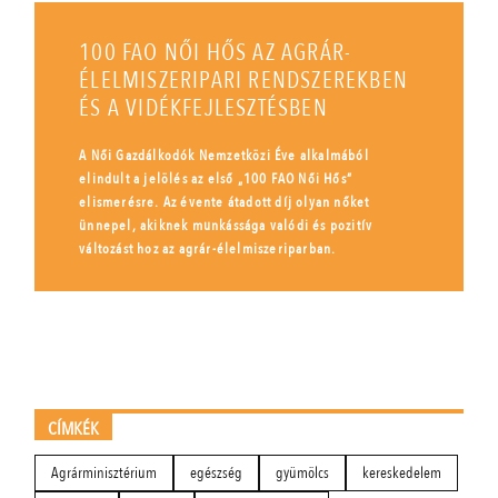
100 FAO NŐI HŐS AZ AGRÁR-
ÉLELMISZERIPARI RENDSZEREKBEN
ÉS A VIDÉKFEJLESZTÉSBEN
A Női Gazdálkodók Nemzetközi Éve alkalmából
elindult a jelölés az első „100 FAO Női Hős”
elismerésre. Az évente átadott díj olyan nőket
ünnepel, akiknek munkássága valódi és pozitív
változást hoz az agrár-élelmiszeriparban.
CÍMKÉK
Agrárminisztérium
egészség
gyümölcs
kereskedelem