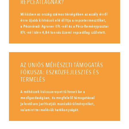
REPCEÁTLAGNAK?
Miközben az ország számos térségében az aszály évről
évre újabb kihívások elé állítja a repcetermesztőket,
a Pécsváradi Agrover Kft.-nél és a Pécs-Reménypusztai
Kft.-nél idén 4,84 tonnás üzemi repceátlag született.
AZ UNIÓS MÉHÉSZETI TÁMOGATÁS
FÓKUSZA: ESZKÖZFEJLESZTÉS ÉS
TERMELÉS
A méhészek kulcsszerepet töltenek be a
mezőgazdaságban, és megfelelő támogatással
jelentősen javíthatják munkakörülményeiket,
valamint termelésük hatékonyságát.