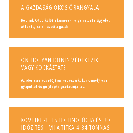
A GAZDASÁG OKOS ŐRANGYALA
Reolink G450 kültéri kamera - Folyamatos felügyelet
akkor is, ha nincs ott a gazda.
ÖN HOGYAN DÖNT? VÉDEKEZIK
VAGY KOCKÁZTAT?
Az idei aszályos időjárás kedvez a kukoricamoly és a
gyapottok-bagolylepke gradációjának.
KÖVETKEZETES TECHNOLÓGIA ÉS JÓ
IDŐZÍTÉS - MI A TITKA 4,84 TONNÁS