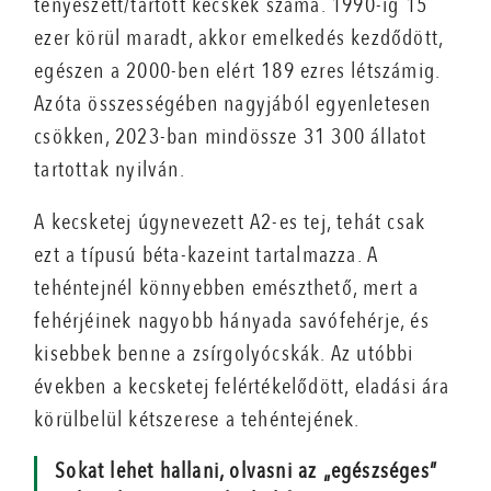
tenyészett/tartott kecskék száma. 1990-ig 15
ezer körül maradt, akkor emelkedés kezdődött,
egészen a 2000-ben elért 189 ezres létszámig.
Azóta összességében nagyjából egyenletesen
csökken, 2023-ban mindössze 31 300 állatot
tartottak nyilván.
A kecsketej úgynevezett A2-es tej, tehát csak
ezt a típusú béta-kazeint tartalmazza. A
tehéntejnél könnyebben emészt­hető, mert a
fehérjéinek nagyobb hányada savófehérje, és
kisebbek benne a zsírgolyócskák. Az utóbbi
években a kecsketej felértékelődött, eladási ára
körülbelül kétszerese a tehéntejének.
Sokat lehet hallani, olvasni az „egészséges”