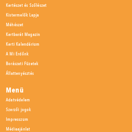
Kertészet és Szőlészet
Kistermelők Lapja
Méhészet
Kertbarát Magazin
Kerti Kalendárium
A Mi Erdőnk
Borászati Füzetek
Állattenyésztés
Menü
Adatvédelem
Szerzői jogok
Impresszum
Médiaajánlat