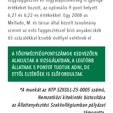
tőgyfüggesztés és tőgyalapszélesség is gyenge
értékeket hozott, az optimális 9 pont helyett
6,21 és 6,22-es értékekkel. Egy 2008-as
Mellado, M. és társai által közölt tanulmány
szerint az erős függesztéssel bíró anyakecskék
65 százalékkal kisebb eséllyel vetélnek el.
A TŐGYMÉLYSÉGPONTSZÁMOK KEDVEZŐEN
ALAKULTAK A VIZSGÁLATBAN, A LEGTÖBB
ÁLLATNAK 5 PONTOT TUDTUK ADNI, DE
ETTŐL ELTÉRŐEK IS ELŐFORDULTAK.
*­A munkát az NTP-SZKOLL-25-0005 számú,
Nemzetközi kitekintés biztosítása
az Állattenyésztési Szakkollégiumban pályázat
támogatta.