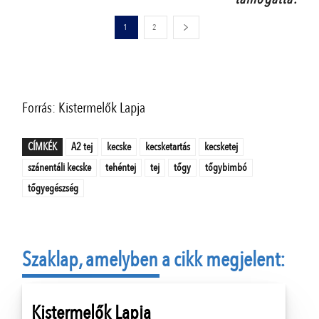
1
2
Forrás: Kistermelők Lapja
CÍMKÉK
A2 tej
kecske
kecsketartás
kecsketej
szánentáli kecske
tehéntej
tej
tőgy
tőgybimbó
tőgyegészség
Szaklap, amelyben a cikk megjelent:
Kistermelők Lapja