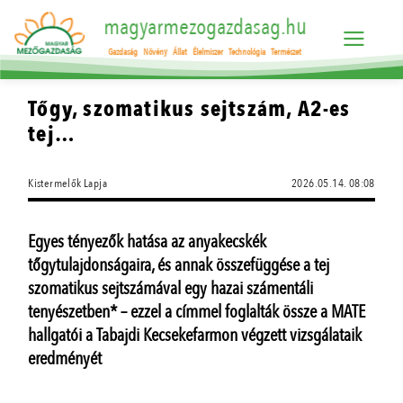
magyarmezogazdasag.hu
Gazdaság
Növény
Állat
Élelmiszer
Technológia
Természet
Tőgy, szomatikus sejtszám, A2-es
tej…
Kistermelők Lapja
2026.05.14. 08:08
Egyes tényezők hatása az anyakecskék
tőgytulajdonságaira, és annak összefüggése a tej
szomatikus sejtszámával egy hazai számentáli
tenyészetben* – ezzel a címmel foglalták össze a MATE
hallgatói a Tabajdi Kecsekefarmon végzett vizsgálataik
eredményét