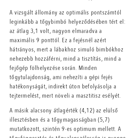
A vizsgált állomány az optimális pontszámtól
leginkább a tőgybimbó helyeződésében tért el:
az átlag 3,1 volt, nagyon elmaradva a
maximális 9 ponttól. Ez a fejésnél azért
hátrányos, mert a lábakhoz simuló bimbókhoz
nehezebb hozzáférni, mind a tisztítás, mind a
fejőgép fölhelyezése során. Minden
tőgytulajdonság, ami nehezíti a gépi fejés
hatékonyságát, indirekt úton befolyásolja a
tejtermelést, mert növeli a masztitisz esélyét.
A másik alacsony átlagérték (4,12) az elülső
illesztésben és a tőgymagasságban (5,7)
mutatkozott, szintén 9-es optimum mellett. A