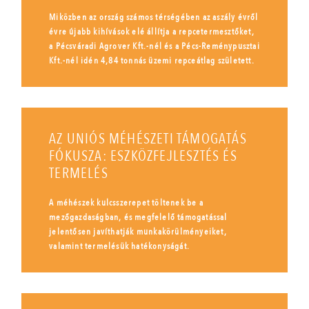
Miközben az ország számos térségében az aszály évről
évre újabb kihívások elé állítja a repcetermesztőket,
a Pécsváradi Agrover Kft.-nél és a Pécs-Reménypusztai
Kft.-nél idén 4,84 tonnás üzemi repceátlag született.
AZ UNIÓS MÉHÉSZETI TÁMOGATÁS
FÓKUSZA: ESZKÖZFEJLESZTÉS ÉS
TERMELÉS
A méhészek kulcsszerepet töltenek be a
mezőgazdaságban, és megfelelő támogatással
jelentősen javíthatják munkakörülményeiket,
valamint termelésük hatékonyságát.