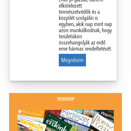
elkötelezett
természetvédők és a
közjólét szolgálói is
egyben, akik nap mint nap
azon munkálkodnak, hogy
területükön
összehangolják az erdő
eme hármas rendeltetését.
Megnézem
WEBSHOP