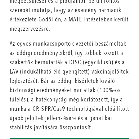
megbecsülését és a programon belüli fontos
szerepét mutatja, hogy az esemény harmadik
értekezlete Gödöllőn, a MATE Intézetében került
megszervezésre.
Az egyes munkacsoportok vezetői beszámoltak
az eddigi eredményeikről, így többek között a
szakértők bemutatták a DISC (egyciklusú) és a
LAV (indukálható élő gyengített) vakcinajelöltek
fejlesztését. Bár az eddigi kísérletek kiváló
biztonsági eredményeket mutattak (100%-os
túlélés), a hatékonyság még korlátozott, így a
munka a CRISPR/Cas9 technológiával előállított
újabb jelöltek jellemzésére és a genetikai
stabilitás javítására összpontosít.