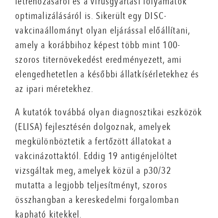
létrehozásáról és a vírusgyártási folyamatok
optimalizálásáról is. Sikerült egy DISC-
vakcinaállományt olyan eljárással előállítani,
amely a korábbihoz képest több mint 100-
szoros titernövekedést eredményezett, ami
elengedhetetlen a későbbi állatkísérletekhez és
az ipari méretekhez.
A kutatók továbbá olyan diagnosztikai eszközök
(ELISA) fejlesztésén dolgoznak, amelyek
megkülönböztetik a fertőzött állatokat a
vakcinázottaktól. Eddig 19 antigénjelöltet
vizsgáltak meg, amelyek közül a p30/32
mutatta a legjobb teljesítményt, szoros
összhangban a kereskedelmi forgalomban
kapható kitekkel.