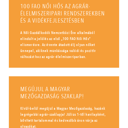
100 FAO NŐI HŐS AZ AGRÁR-
ÉLELMISZERIPARI RENDSZEREKBEN
ÉS A VIDÉKFEJLESZTÉSBEN
A Női Gazdálkodók Nemzetközi Éve alkalmából
elindult a jelölés az első „100 FAO Női Hős”
elismerésre. Az évente átadott díj olyan nőket
ünnepel, akiknek munkássága valódi és pozitív
változást hoz az agrár-élelmiszeriparban.
MEGÚJUL A MAGYAR
MEZŐGAZDASÁG SZAKLAP!
Kívül-belül megújul a Magyar Mezőgazdaság, hazánk
legrégebbi agrár-szaklapja! Július 1-től havilapként,
bővített tartalommal és kedvezőbb áron várja az
olvasókat.