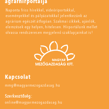
agrárhírportálja
Naponta friss hírekkel, videóriportokkal,
eseményekkel és pályázatokkal jelentkezünk az
agrárium egészét átfogóan. Szakmai cikkek, ajánlók,
elemzések egy helyen, hitelesen. Hírportálunk mellet
olvassa rendszeresen megjelenő szaklapjainkat is!
Kapcsolat
mmg@magyarmezogazdasag.hu
Szerkesztőség:
online@magyarmezogazdasag.hu