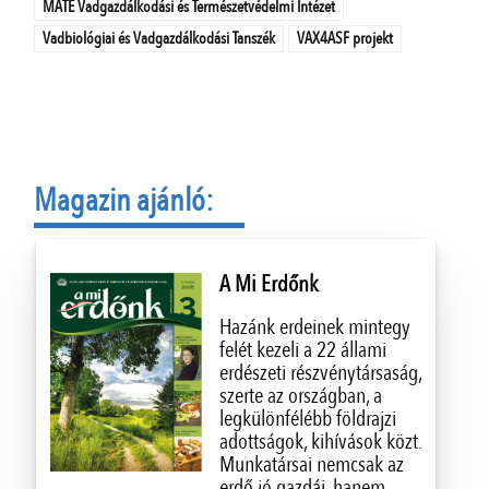
MATE Vadgazdálkodási és Természetvédelmi Intézet
Vadbiológiai és Vadgazdálkodási Tanszék
VAX4ASF projekt
Magazin ajánló:
A Mi Erdőnk
Hazánk erdeinek mintegy
felét kezeli a 22 állami
erdészeti részvénytársaság,
szerte az országban, a
legkülönfélébb földrajzi
adottságok, kihívások közt.
Munkatársai nemcsak az
erdő jó gazdái, hanem