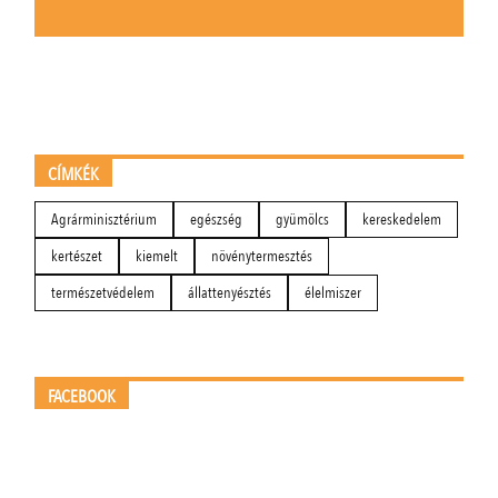
CÍMKÉK
Agrárminisztérium
egészség
gyümölcs
kereskedelem
kertészet
kiemelt
növénytermesztés
természetvédelem
állattenyésztés
élelmiszer
FACEBOOK