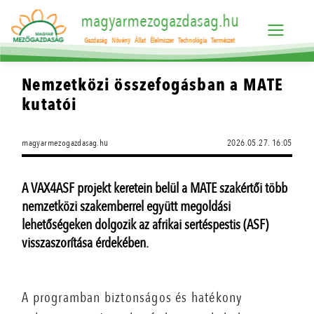
magyarmezogazdasag.hu
Gazdaság
Növény
Állat
Élelmiszer
Technológia
Természet
Nemzetközi összefogásban a MATE
kutatói
magyarmezogazdasag.hu
2026.05.27. 16:05
A VAX4ASF projekt keretein belül a MATE szakértői több
nemzetközi szakemberrel együtt megoldási
lehetőségeken dolgozik az afrikai sertéspestis (ASF)
visszaszorítása érdekében.
A programban biztonságos és hatékony