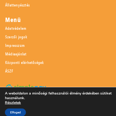
Állattenyésztés
Menü
Adatvédelem
Szerzői jogok
Impresszum
Médiaajánlat
Központi elérhetőségek
ÁSZF
A weboldalon a minőségi felhasználói élmény érdekében sütiket
használunk.
SimplePay adattovábbítási nyilatkozat
Részletek
Elfogad
© 2023 Magyar Mezőgazdaság Kft.