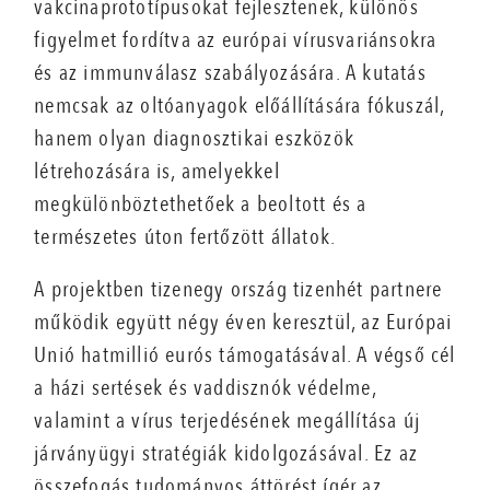
vakcinaprototípusokat fejlesztenek, különös
figyelmet fordítva az európai vírusvariánsokra
és az immunválasz szabályozására. A kutatás
nemcsak az oltóanyagok előállítására fókuszál,
hanem olyan diagnosztikai eszközök
létrehozására is, amelyekkel
megkülönböztethetőek a beoltott és a
természetes úton fertőzött állatok.
A projektben tizenegy ország tizenhét partnere
működik együtt négy éven keresztül, az Európai
Unió hatmillió eurós támogatásával. A végső cél
a házi sertések és vaddisznók védelme,
valamint a vírus terjedésének megállítása új
járványügyi stratégiák kidolgozásával. Ez az
összefogás tudományos áttörést ígér az