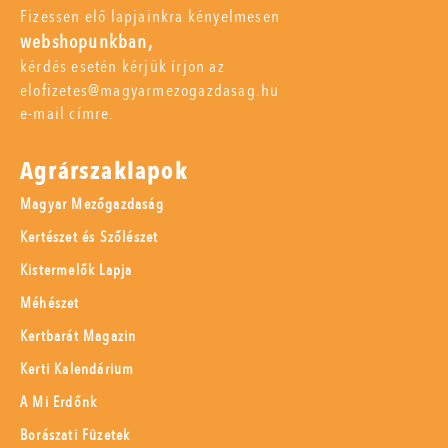
Fizessen elő lapjainkra kényelmesen
webshopunkban,
kérdés esetén kérjük írjon az
elofizetes@magyarmezogazdasag.hu
e-mail címre.
Agrárszaklapok
Magyar Mezőgazdaság
Kertészet és Szőlészet
Kistermelők Lapja
Méhészet
Kertbarát Magazin
Kerti Kalendárium
A Mi Erdőnk
Borászati Füzetek