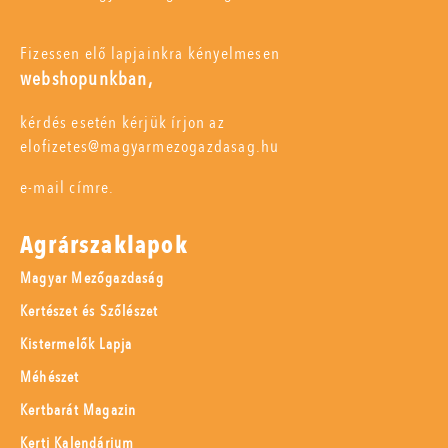
Fizessen elő lapjainkra kényelmesen
webshopunkban,
kérdés esetén kérjük írjon az
elofizetes@magyarmezogazdasag.hu
e-mail címre.
Agrárszaklapok
Magyar Mezőgazdaság
Kertészet és Szőlészet
Kistermelők Lapja
Méhészet
Kertbarát Magazin
Kerti Kalendárium