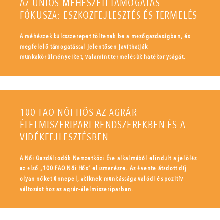
AZ UNIÓS MÉHÉSZETI TÁMOGATÁS
FÓKUSZA: ESZKÖZFEJLESZTÉS ÉS TERMELÉS
A méhészek kulcsszerepet töltenek be a mezőgazdaságban, és
megfelelő támogatással jelentősen javíthatják
munkakörülményeiket, valamint termelésük hatékonyságát.
100 FAO NŐI HŐS AZ AGRÁR-
ÉLELMISZERIPARI RENDSZEREKBEN ÉS A
VIDÉKFEJLESZTÉSBEN
A Női Gazdálkodók Nemzetközi Éve alkalmából elindult a jelölés
az első „100 FAO Női Hős” elismerésre. Az évente átadott díj
olyan nőket ünnepel, akiknek munkássága valódi és pozitív
változást hoz az agrár-élelmiszeriparban.