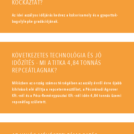
KOCKÁZTAT?
Az idei aszályos időjárás kedvez a kukoricamoly és a gyapottok-
bagolylepke gradációjának.
KÖVETKEZETES TECHNOLÓGIA ÉS JÓ
IDŐZÍTÉS - MI A TITKA 4,84 TONNÁS
REPCEÁTLAGNAK?
Miközben az ország számos térségében az aszály évről évre újabb
kihívások elé állítja a repcetermesztőket, a Pécsváradi Agrover
Kft.-nél és a Pécs-Reménypusztai Kft.-nél idén 4,84 tonnás üzemi
repceátlag született.