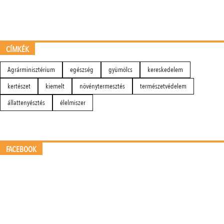
CÍMKÉK
Agrárminisztérium
egészség
gyümölcs
kereskedelem
kertészet
kiemelt
növénytermesztés
természetvédelem
állattenyésztés
élelmiszer
FACEBOOK