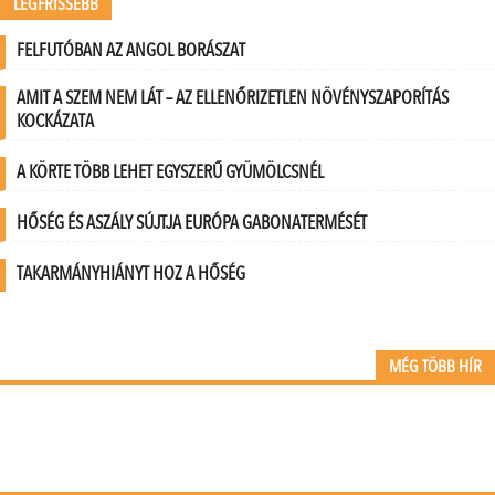
LEGFRISSEBB
FELFUTÓBAN AZ ANGOL BORÁSZAT
AMIT A SZEM NEM LÁT – AZ ELLENŐRIZETLEN NÖVÉNYSZAPORÍTÁS
KOCKÁZATA
A KÖRTE TÖBB LEHET EGYSZERŰ GYÜMÖLCSNÉL
HŐSÉG ÉS ASZÁLY SÚJTJA EURÓPA GABONATERMÉSÉT
TAKARMÁNYHIÁNYT HOZ A HŐSÉG
MÉG TÖBB HÍR