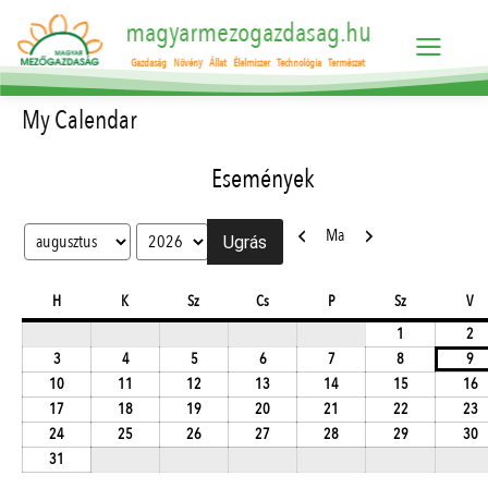
magyarmezogazdasag.hu
Gazdaság
Növény
Állat
Élelmiszer
Technológia
Természet
My Calendar
Események
Előző
Következő
Ma
Hónap
Év
hétfő
kedd
szerda
csütörtök
péntek
szombat
va
H
K
Sz
Cs
P
Sz
V
2026.08.01.
20
1
2
2026.08.03.
2026.08.04.
2026.08.05.
2026.08.06.
2026.08.07.
2026.08.08.
20
3
4
5
6
7
8
9
2026.08.10.
2026.08.11.
2026.08.12.
2026.08.13.
2026.08.14.
2026.08.15.
2
10
11
12
13
14
15
16
2026.08.17.
2026.08.18.
2026.08.19.
2026.08.20.
2026.08.21.
2026.08.22.
2
17
18
19
20
21
22
23
2026.08.24.
2026.08.25.
2026.08.26.
2026.08.27.
2026.08.28.
2026.08.29.
2
24
25
26
27
28
29
30
2026.08.31.
31