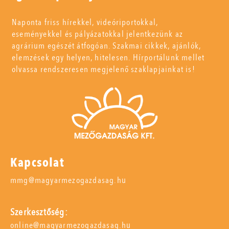
Naponta friss hírekkel, videóriportokkal,
eseményekkel és pályázatokkal jelentkezünk az
agrárium egészét átfogóan. Szakmai cikkek, ajánlók,
elemzések egy helyen, hitelesen. Hírportálunk mellet
olvassa rendszeresen megjelenő szaklapjainkat is!
Kapcsolat
mmg@magyarmezogazdasag.hu
Szerkesztőség:
online@magyarmezogazdasag.hu