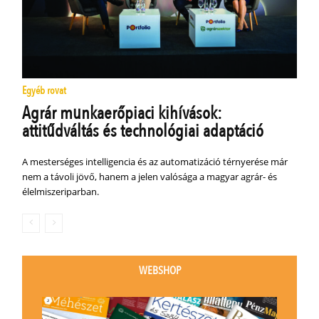
Egyéb rovat
Agrár munkaerőpiaci kihívások:
attitűdváltás és technológiai adaptáció
A mesterséges intelligencia és az automatizáció térnyerése már
nem a távoli jövő, hanem a jelen valósága a magyar agrár- és
élelmiszeriparban.
WEBSHOP