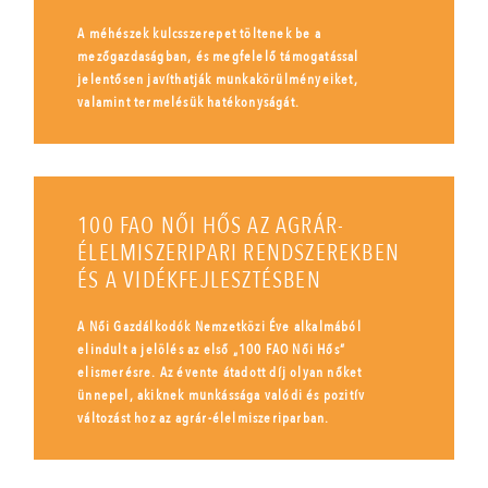
A méhészek kulcsszerepet töltenek be a
mezőgazdaságban, és megfelelő támogatással
jelentősen javíthatják munkakörülményeiket,
valamint termelésük hatékonyságát.
100 FAO NŐI HŐS AZ AGRÁR-
ÉLELMISZERIPARI RENDSZEREKBEN
ÉS A VIDÉKFEJLESZTÉSBEN
A Női Gazdálkodók Nemzetközi Éve alkalmából
elindult a jelölés az első „100 FAO Női Hős”
elismerésre. Az évente átadott díj olyan nőket
ünnepel, akiknek munkássága valódi és pozitív
változást hoz az agrár-élelmiszeriparban.