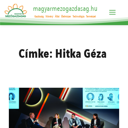
magyarmezogazdasag.hu
Gazdaság
Növény
Állat
Élelmiszer
Technológia
Természet
Címke:
Hitka Géza