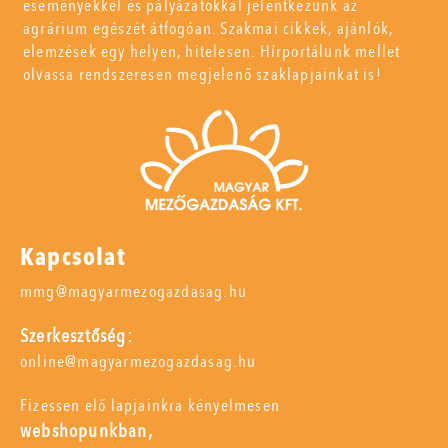
eseményekkel és pályázatokkal jelentkezünk az
agrárium egészét átfogóan. Szakmai cikkek, ajánlók,
elemzések egy helyen, hitelesen. Hírportálunk mellet
olvassa rendszeresen megjelenő szaklapjainkat is!
Kapcsolat
mmg@magyarmezogazdasag.hu
Szerkesztőség:
online@magyarmezogazdasag.hu
Fizessen elő lapjainkra kényelmesen
webshopunkban,