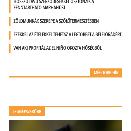
HOSSZÚ TÁVÚ SZERZŐDÉSEKKEL ÖSZTÖNZIK A
FENNTARTHATÓ MARHAHÚST
ZÖLDMUNKÁK SZEREPE A SZŐLŐTERMESZTÉSBEN
EZEKKEL AZ ÉTELEKKEL TEHETSZ A LEGTÖBBET A BÉLFLÓRÁDÉRT
VAN AKI PROFITÁL AZ EL NIÑO OKOZTA HŐSÉGBŐL
MÉG TÖBB HÍR
LEGNÉPSZERŰBB