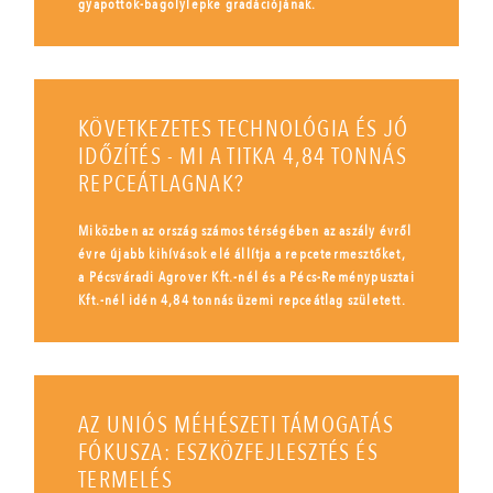
gyapottok-bagolylepke gradációjának.
KÖVETKEZETES TECHNOLÓGIA ÉS JÓ
IDŐZÍTÉS - MI A TITKA 4,84 TONNÁS
REPCEÁTLAGNAK?
Miközben az ország számos térségében az aszály évről
évre újabb kihívások elé állítja a repcetermesztőket,
a Pécsváradi Agrover Kft.-nél és a Pécs-Reménypusztai
Kft.-nél idén 4,84 tonnás üzemi repceátlag született.
AZ UNIÓS MÉHÉSZETI TÁMOGATÁS
FÓKUSZA: ESZKÖZFEJLESZTÉS ÉS
TERMELÉS