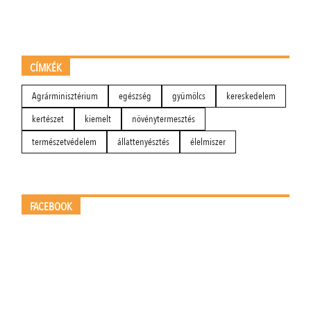
CÍMKÉK
Agrárminisztérium
egészség
gyümölcs
kereskedelem
kertészet
kiemelt
növénytermesztés
természetvédelem
állattenyésztés
élelmiszer
FACEBOOK