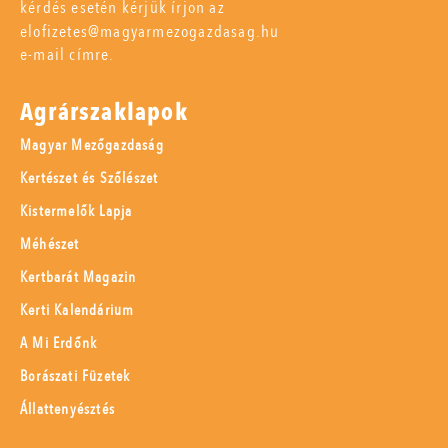
kérdés esetén kérjük írjon az
elofizetes@magyarmezogazdasag.hu
e-mail címre.
Agrárszaklapok
Magyar Mezőgazdaság
Kertészet és Szőlészet
Kistermelők Lapja
Méhészet
Kertbarát Magazin
Kerti Kalendárium
A Mi Erdőnk
Borászati Füzetek
Állattenyésztés