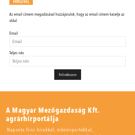
HÍRLEVÉL
Az email címem megadásával hozzájárulok, hogy az email címem kezelje az
oldal.
Email
Teljes név
A Magyar Mezőgazdaság Kft.
agrárhírportálja
Naponta friss hírekkel, videóriportokkal,