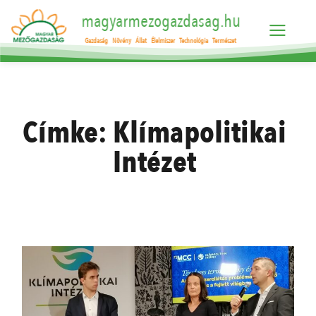
magyarmezogazdasag.hu
Gazdaság
Növény
Állat
Élelmiszer
Technológia
Természet
Címke:
Klímapolitikai
Intézet