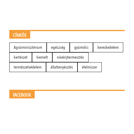
CÍMKÉK
Agrárminisztérium
egészség
gyümölcs
kereskedelem
kertészet
kiemelt
növénytermesztés
természetvédelem
állattenyésztés
élelmiszer
FACEBOOK