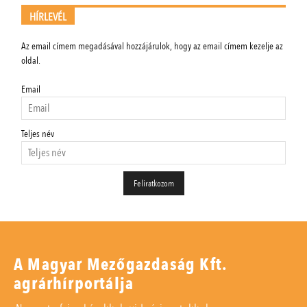
HÍRLEVÉL
Az email címem megadásával hozzájárulok, hogy az email címem kezelje az
oldal.
Email
Teljes név
A Magyar Mezőgazdaság Kft.
agrárhírportálja