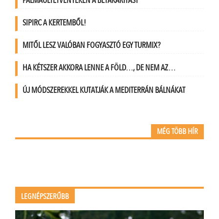
PÁLMAÜLTETVÉNYEKEN A BETAKARÍTÁST
SIPIRC A KERTEMBŐL!
MITŐL LESZ VALÓBAN FOGYASZTÓ EGY TURMIX?
HA KÉTSZER AKKORA LENNE A FÖLD…, DE NEM AZ…
ÚJ MÓDSZEREKKEL KUTATJÁK A MEDITERRÁN BÁLNÁKAT
MÉG TÖBB HÍR
LEGNÉPSZERŰBB