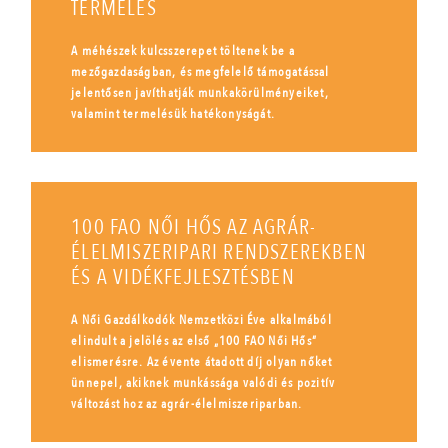
TERMELÉS
A méhészek kulcsszerepet töltenek be a
mezőgazdaságban, és megfelelő támogatással
jelentősen javíthatják munkakörülményeiket,
valamint termelésük hatékonyságát.
100 FAO NŐI HŐS AZ AGRÁR-
ÉLELMISZERIPARI RENDSZEREKBEN
ÉS A VIDÉKFEJLESZTÉSBEN
A Női Gazdálkodók Nemzetközi Éve alkalmából
elindult a jelölés az első „100 FAO Női Hős”
elismerésre. Az évente átadott díj olyan nőket
ünnepel, akiknek munkássága valódi és pozitív
változást hoz az agrár-élelmiszeriparban.