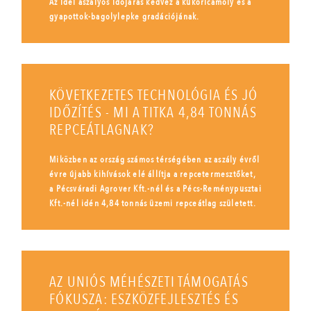
Az idei aszályos időjárás kedvez a kukoricamoly és a
gyapottok-bagolylepke gradációjának.
KÖVETKEZETES TECHNOLÓGIA ÉS JÓ
IDŐZÍTÉS - MI A TITKA 4,84 TONNÁS
REPCEÁTLAGNAK?
Miközben az ország számos térségében az aszály évről
évre újabb kihívások elé állítja a repcetermesztőket,
a Pécsváradi Agrover Kft.-nél és a Pécs-Reménypusztai
Kft.-nél idén 4,84 tonnás üzemi repceátlag született.
AZ UNIÓS MÉHÉSZETI TÁMOGATÁS
FÓKUSZA: ESZKÖZFEJLESZTÉS ÉS