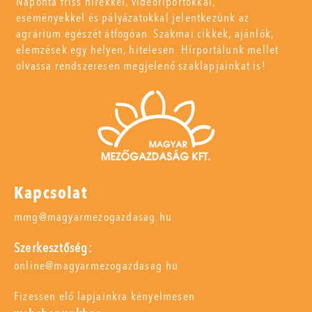
Naponta friss hírekkel, videóriportokkal,
eseményekkel és pályázatokkal jelentkezünk az
agrárium egészét átfogóan. Szakmai cikkek, ajánlók,
elemzések egy helyen, hitelesen. Hírportálunk mellet
olvassa rendszeresen megjelenő szaklapjainkat is!
Kapcsolat
mmg@magyarmezogazdasag.hu
Szerkesztőség:
online@magyarmezogazdasag.hu
Fizessen elő lapjainkra kényelmesen