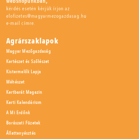
webshopunkban,
kérdés esetén kérjük írjon az
elofizetes@magyarmezogazdasag.hu
e-mail címre.
Agrárszaklapok
Magyar Mezőgazdaság
Kertészet és Szőlészet
Kistermelők Lapja
Méhészet
Kertbarát Magazin
Kerti Kalendárium
A Mi Erdőnk
Borászati Füzetek
Állattenyésztés