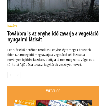
Növény
Továbbra is az enyhe idő zavarja a vegetáció
nyugalmi fázisát
Február első hetében rendkívül enyhe légtömegek érkeztek
fölénk. A meleg idő megzavarja a vegetáció téli fázisát, a
növények fejlődni kezdtek, pedig a télnek még nincs vége, és a
túl korai fejlődés a tavaszi fagykárok veszélyét növeli.
WEBSHOP