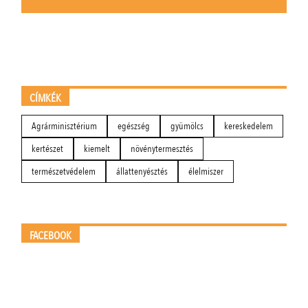
CÍMKÉK
Agrárminisztérium
egészség
gyümölcs
kereskedelem
kertészet
kiemelt
növénytermesztés
természetvédelem
állattenyésztés
élelmiszer
FACEBOOK