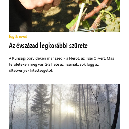
Egyéb rovat
Az évszázad legkorábbi szürete
A Kunsági borvidéken már szedik a Nérót, az Irsai Olivért. Más
területeken még van 2-3 hete az Irsainak, sok függ az
ültetvények kitettségétől.