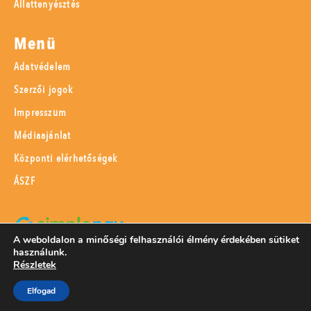
Állattenyésztés
Menü
Adatvédelem
Szerzői jogok
Impresszum
Médiaajánlat
Központi elérhetőségek
ÁSZF
A weboldalon a minőségi felhasználói élmény érdekében sütiket
használunk.
SimplePay adattovábbítási nyilatkozat
Részletek
Elfogad
© 2023 Magyar Mezőgazdaság Kft.