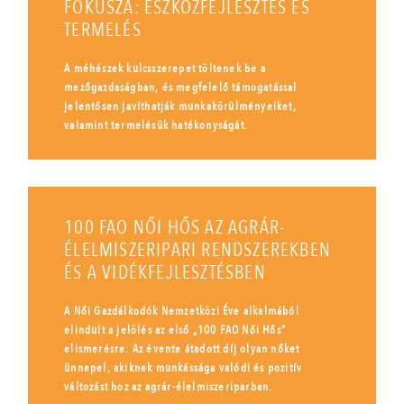
FÓKUSZA: ESZKÖZFEJLESZTÉS ÉS
TERMELÉS
A méhészek kulcsszerepet töltenek be a
mezőgazdaságban, és megfelelő támogatással
jelentősen javíthatják munkakörülményeiket,
valamint termelésük hatékonyságát.
100 FAO NŐI HŐS AZ AGRÁR-
ÉLELMISZERIPARI RENDSZEREKBEN
ÉS A VIDÉKFEJLESZTÉSBEN
A Női Gazdálkodók Nemzetközi Éve alkalmából
elindult a jelölés az első „100 FAO Női Hős”
elismerésre. Az évente átadott díj olyan nőket
ünnepel, akiknek munkássága valódi és pozitív
változást hoz az agrár-élelmiszeriparban.