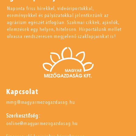
Naponta friss hírekkel, videóriportokkal,
eseményekkel és pályázatokkal jelentkezünk az
agrárium egészét átfogóan. Szakmai cikkek, ajánlók,
elemzések egy helyen, hitelesen. Hírportálunk mellet
olvassa rendszeresen megjelenő szaklapjainkat is!
Kapcsolat
mmg@magyarmezogazdasag.hu
Szerkesztőség:
online@magyarmezogazdasag.hu