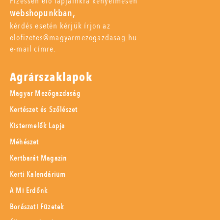
Fizessen elő lapjainkra kényelmesen
webshopunkban,
kérdés esetén kérjük írjon az
elofizetes@magyarmezogazdasag.hu
e-mail címre.
Agrárszaklapok
Magyar Mezőgazdaság
Kertészet és Szőlészet
Kistermelők Lapja
Méhészet
Kertbarát Magazin
Kerti Kalendárium
A Mi Erdőnk
Borászati Füzetek