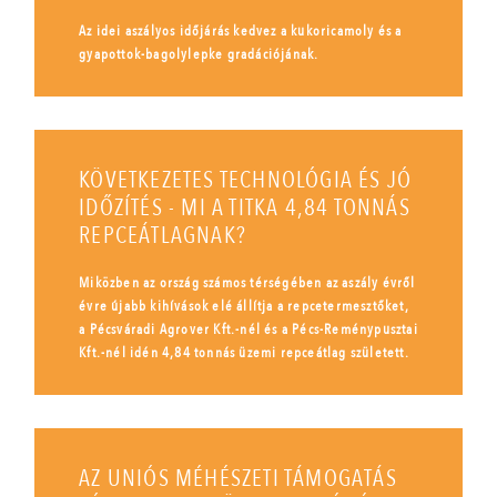
Az idei aszályos időjárás kedvez a kukoricamoly és a
gyapottok-bagolylepke gradációjának.
KÖVETKEZETES TECHNOLÓGIA ÉS JÓ
IDŐZÍTÉS - MI A TITKA 4,84 TONNÁS
REPCEÁTLAGNAK?
Miközben az ország számos térségében az aszály évről
évre újabb kihívások elé állítja a repcetermesztőket,
a Pécsváradi Agrover Kft.-nél és a Pécs-Reménypusztai
Kft.-nél idén 4,84 tonnás üzemi repceátlag született.
AZ UNIÓS MÉHÉSZETI TÁMOGATÁS