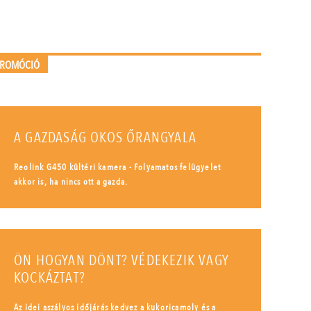
PROMÓCIÓ
A GAZDASÁG OKOS ŐRANGYALA
Reolink G450 kültéri kamera - Folyamatos felügyelet
akkor is, ha nincs ott a gazda.
ÖN HOGYAN DÖNT? VÉDEKEZIK VAGY
KOCKÁZTAT?
Az idei aszályos időjárás kedvez a kukoricamoly és a