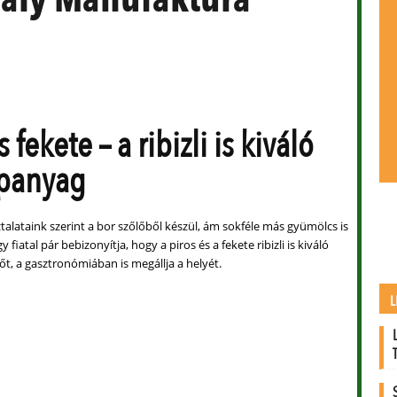
s fekete – a ribizli is kiváló
apanyag
talataink szerint a bor szőlőből készül, ám sokféle más gyümölcs is
y fiatal pár bebizonyítja, hogy a piros és a fekete ribizli is kiváló
t, a gasztronómiában is megállja a helyét.
L