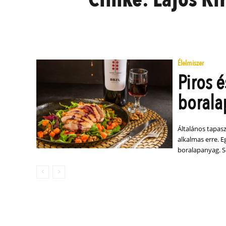
Élelmiszer
Piros é
boral
Általános tapasz
alkalmas erre. Eg
boralapanyag. Ső