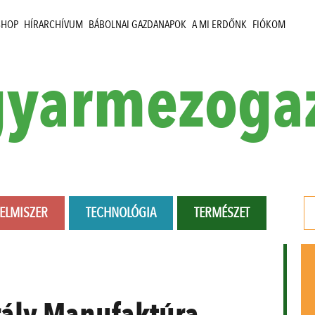
SHOP
HÍRARCHÍVUM
BÁBOLNAI GAZDANAPOK
A MI ERDŐNK
FIÓKOM
yarmezoga
LELMISZER
TECHNOLÓGIA
TERMÉSZET
rály Manufaktúra