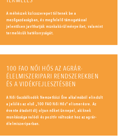
TERMELÉS
A méhészek kulcsszerepet töltenek be a
mezőgazdaságban, és megfelelő támogatással
jelentősen javíthatják munkakörülményeiket, valamint
termelésük hatékonyságát.
100 FAO NŐI HŐS AZ AGRÁR-
ÉLELMISZERIPARI RENDSZEREKBEN
ÉS A VIDÉKFEJLESZTÉSBEN
A Női Gazdálkodók Nemzetközi Éve alkalmából elindult
a jelölés az első „100 FAO Női Hős” elismerésre. Az
évente átadott díj olyan nőket ünnepel, akiknek
munkássága valódi és pozitív változást hoz az agrár-
élelmiszeriparban.