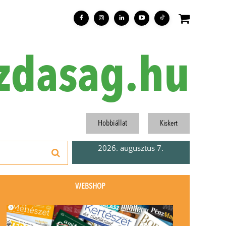
zdasag.hu
Hobbiállat
Kiskert
2026. augusztus 7.
WEBSHOP