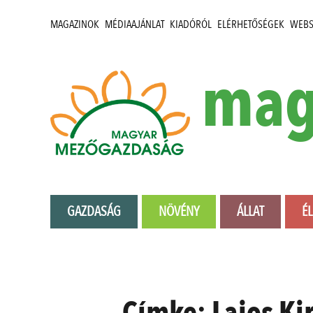
MAGAZINOK
MÉDIAAJÁNLAT
KIADÓRÓL
ELÉRHETŐSÉGEK
WEB
mag
GAZDASÁG
NÖVÉNY
ÁLLAT
É
Címke:
Lajos Ki