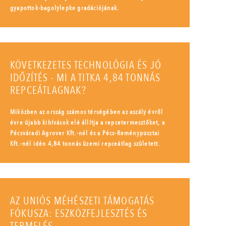
gyapottok-bagolylepke gradációjának.
KÖVETKEZETES TECHNOLÓGIA ÉS JÓ
IDŐZÍTÉS - MI A TITKA 4,84 TONNÁS
REPCEÁTLAGNAK?
Miközben az ország számos térségében az aszály évről
évre újabb kihívások elé állítja a repcetermesztőket, a
Pécsváradi Agrover Kft.-nél és a Pécs-Reménypusztai
Kft.-nél idén 4,84 tonnás üzemi repceátlag született.
AZ UNIÓS MÉHÉSZETI TÁMOGATÁS
FÓKUSZA: ESZKÖZFEJLESZTÉS ÉS