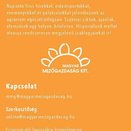
Naponta friss hírekkel, videóriportokkal,
eseményekkel és pályázatokkal jelentkezünk az
agrárium egészét átfogóan. Szakmai cikkek, ajánlók,
elemzések egy helyen, hitelesen. Hírportálunk mellet
olvassa rendszeresen megjelenő szaklapjainkat is!
Kapcsolat
mmg@magyarmezogazdasag.hu
Szerkesztőség:
online@magyarmezogazdasag.hu
Fizessen elő lapjainkra kényelmesen