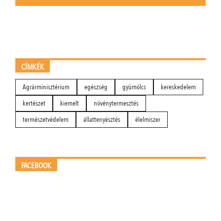
CÍMKÉK
Agrárminisztérium
egészség
gyümölcs
kereskedelem
kertészet
kiemelt
növénytermesztés
természetvédelem
állattenyésztés
élelmiszer
FACEBOOK