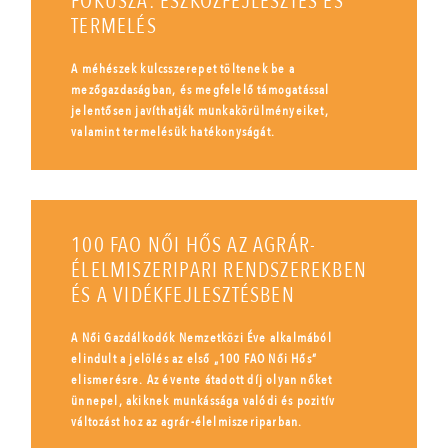
FÓKUSZA: ESZKÖZFEJLESZTÉS ÉS
TERMELÉS
A méhészek kulcsszerepet töltenek be a
mezőgazdaságban, és megfelelő támogatással
jelentősen javíthatják munkakörülményeiket,
valamint termelésük hatékonyságát.
100 FAO NŐI HŐS AZ AGRÁR-
ÉLELMISZERIPARI RENDSZEREKBEN
ÉS A VIDÉKFEJLESZTÉSBEN
A Női Gazdálkodók Nemzetközi Éve alkalmából
elindult a jelölés az első „100 FAO Női Hős”
elismerésre. Az évente átadott díj olyan nőket
ünnepel, akiknek munkássága valódi és pozitív
változást hoz az agrár-élelmiszeriparban.