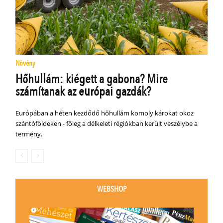
Növény
Hőhullám: kiégett a gabona? Mire
számítanak az európai gazdák?
Európában a héten kezdődő hőhullám komoly károkat okoz
szántóföldeken - főleg a délkeleti régiókban került veszélybe a
termény.
WEBSHOP