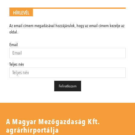
HÍRLEVÉL
Az email címem megadásával hozzájárulok, hogy az email címem kezelje az
oldal.
Email
Teljes név
A Magyar Mezőgazdaság Kft.
agrárhírportálja