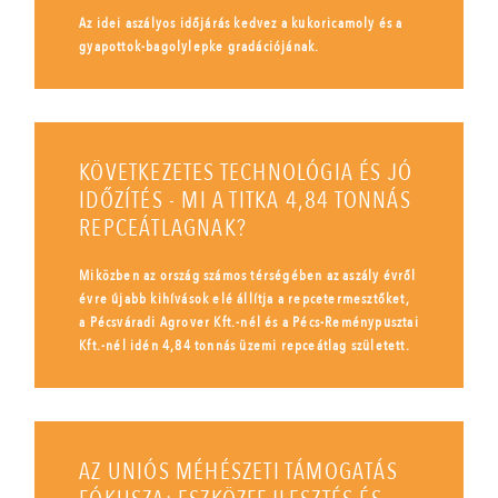
Az idei aszályos időjárás kedvez a kukoricamoly és a
gyapottok-bagolylepke gradációjának.
KÖVETKEZETES TECHNOLÓGIA ÉS JÓ
IDŐZÍTÉS - MI A TITKA 4,84 TONNÁS
REPCEÁTLAGNAK?
Miközben az ország számos térségében az aszály évről
évre újabb kihívások elé állítja a repcetermesztőket,
a Pécsváradi Agrover Kft.-nél és a Pécs-Reménypusztai
Kft.-nél idén 4,84 tonnás üzemi repceátlag született.
AZ UNIÓS MÉHÉSZETI TÁMOGATÁS