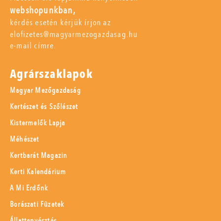
webshopunkban,
kérdés esetén kérjük írjon az
elofizetes@magyarmezogazdasag.hu
e-mail címre.
Agrárszaklapok
Magyar Mezőgazdaság
Kertészet és Szőlészet
Kistermelők Lapja
Méhészet
Kertbarát Magazin
Kerti Kalendárium
A Mi Erdőnk
Borászati Füzetek
Állattenyésztés