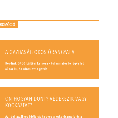
PROMÓCIÓ
A GAZDASÁG OKOS ŐRANGYALA
Reolink G450 kültéri kamera - Folyamatos felügyelet
akkor is, ha nincs ott a gazda.
ÖN HOGYAN DÖNT? VÉDEKEZIK VAGY
KOCKÁZTAT?
Az idei aszályos időjárás kedvez a kukoricamoly és a