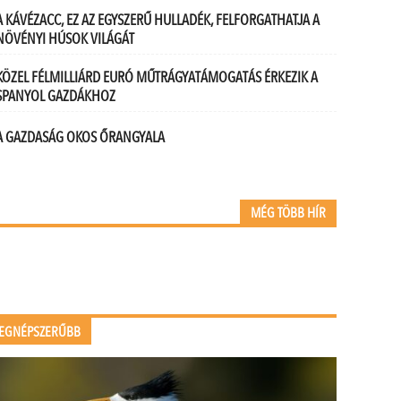
A KÁVÉZACC, EZ AZ EGYSZERŰ HULLADÉK, FELFORGATHATJA A
NÖVÉNYI HÚSOK VILÁGÁT
KÖZEL FÉLMILLIÁRD EURÓ MŰTRÁGYATÁMOGATÁS ÉRKEZIK A
SPANYOL GAZDÁKHOZ
A GAZDASÁG OKOS ŐRANGYALA
MÉG TÖBB HÍR
EGNÉPSZERŰBB