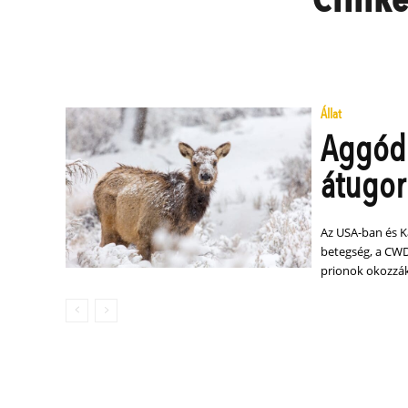
Állat
Aggódn
átugor
Az USA-ban és K
betegség, a CWD
prionok okozzák