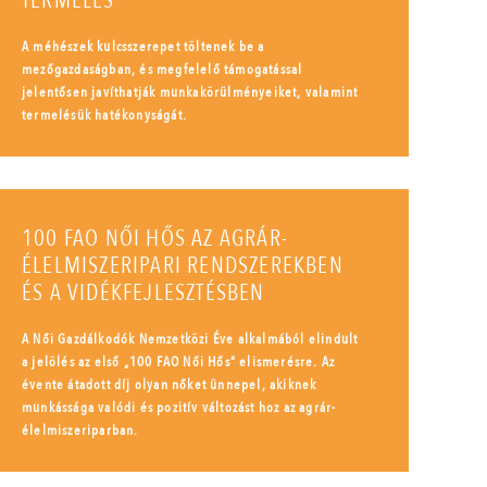
TERMELÉS
A méhészek kulcsszerepet töltenek be a
mezőgazdaságban, és megfelelő támogatással
jelentősen javíthatják munkakörülményeiket, valamint
termelésük hatékonyságát.
100 FAO NŐI HŐS AZ AGRÁR-
ÉLELMISZERIPARI RENDSZEREKBEN
ÉS A VIDÉKFEJLESZTÉSBEN
A Női Gazdálkodók Nemzetközi Éve alkalmából elindult
a jelölés az első „100 FAO Női Hős” elismerésre. Az
évente átadott díj olyan nőket ünnepel, akiknek
munkássága valódi és pozitív változást hoz az agrár-
élelmiszeriparban.