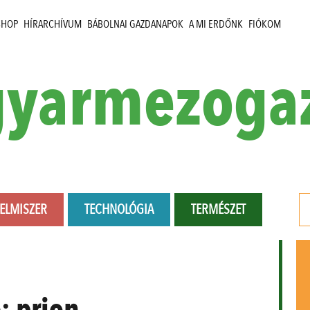
SHOP
HÍRARCHÍVUM
BÁBOLNAI GAZDANAPOK
A MI ERDŐNK
FIÓKOM
yarmezoga
LELMISZER
TECHNOLÓGIA
TERMÉSZET
e:
prion