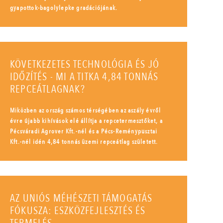
gyapottok-bagolylepke gradációjának.
KÖVETKEZETES TECHNOLÓGIA ÉS JÓ
IDŐZÍTÉS - MI A TITKA 4,84 TONNÁS
REPCEÁTLAGNAK?
Miközben az ország számos térségében az aszály évről
évre újabb kihívások elé állítja a repcetermesztőket, a
Pécsváradi Agrover Kft.-nél és a Pécs-Reménypusztai
Kft.-nél idén 4,84 tonnás üzemi repceátlag született.
AZ UNIÓS MÉHÉSZETI TÁMOGATÁS
FÓKUSZA: ESZKÖZFEJLESZTÉS ÉS