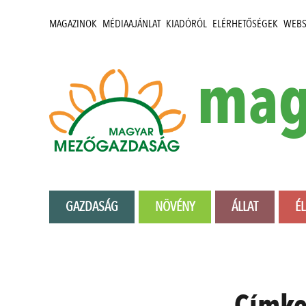
MAGAZINOK
MÉDIAAJÁNLAT
KIADÓRÓL
ELÉRHETŐSÉGEK
WEB
mag
GAZDASÁG
NÖVÉNY
ÁLLAT
É
Címk