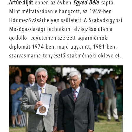
Artúr-díját
ebben az évben
Egyed Béla
kapta.
Mint méltatásában elhangzott, az 1949-ben
Hódmezővásárhelyen született. A Szabadkígyósi
Mezőgazdasági Technikum elvégzése után a
gödöllői egyetemen szerzett agrármérnöki
diplomát 1974-ben, majd ugyanitt, 1981-ben,
szarvasmarha-tenyésztő szakmérnöki oklevelet.