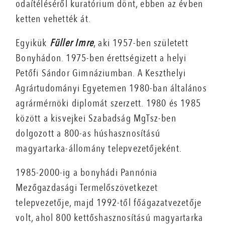
odaítéléséről kuratórium dönt, ebben az évben
ketten vehették át.
Egyikük
Füller Imre
, aki 1957-ben született
Bonyhádon. 1975-ben érettségizett a helyi
Petőfi Sándor Gimnáziumban. A Keszthelyi
Agrártudományi Egyetemen 1980-ban általános
agrármérnöki diplomát szerzett. 1980 és 1985
között a kisvejkei Szabadság MgTsz-ben
dolgozott a 800-as húshasznosítású
magyartarka-állomány telepvezetőjeként.
1985-2000-ig a bonyhádi Pannónia
Mezőgazdasági Termelőszövetkezet
telepvezetője, majd 1992-től főágazatvezetője
volt, ahol 800 kettőshasznosítású magyartarka