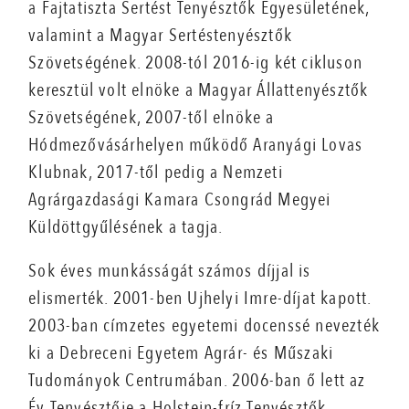
a Fajtatiszta Sertést Tenyésztők Egyesületének,
valamint a Magyar Sertéstenyésztők
Szövetségének. 2008-tól 2016-ig két cikluson
keresztül volt elnöke a Magyar Állattenyésztők
Szövetségének, 2007-től elnöke a
Hódmezővásárhelyen működő Aranyági Lovas
Klubnak, 2017-től pedig a Nemzeti
Agrárgazdasági Kamara Csongrád Megyei
Küldöttgyűlésének a tagja.
Sok éves munkásságát számos díjjal is
elismerték. 2001-ben Ujhelyi Imre-díjat kapott.
2003-ban címzetes egyetemi docenssé nevezték
ki a Debreceni Egyetem Agrár- és Műszaki
Tudományok Centrumában. 2006-ban ő lett az
Év Tenyésztője a Holstein-fríz Tenyésztők