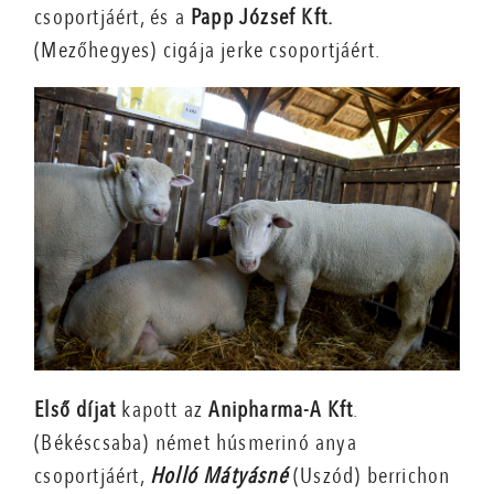
csoportjáért, és a
Papp József Kft.
(Mezőhegyes) cigája jerke csoportjáért.
Első díjat
kapott az
Anipharma-A Kft
.
(Békéscsaba) német húsmerinó anya
csoportjáért,
Holló Mátyásné
(Uszód) berrichon