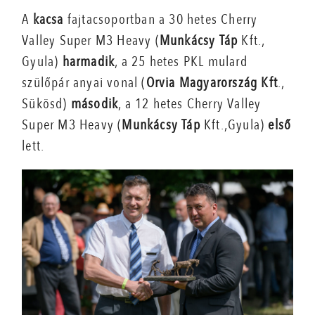
A
kacsa
fajtacsoportban a 30 hetes Cherry
Valley Super M3 Heavy (
Munkácsy Táp
Kft.,
Gyula)
harmadik
, a 25 hetes PKL mulard
szülőpár anyai vonal (
Orvia Magyarország Kft
.,
Sükösd)
második
, a 12 hetes Cherry Valley
Super M3 Heavy (
Munkácsy Táp
Kft.,Gyula)
első
lett.