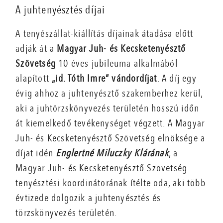
A juhtenyésztés díjai
A tenyészállat-kiállítás díjainak átadása előtt
adják át a
Magyar Juh- és Kecsketenyésztő
Szövetség
10 éves jubileuma alkalmából
alapított
„id. Tóth Imre” vándordíjat
. A díj egy
évig ahhoz a juhtenyésztő szakemberhez kerül,
aki a juhtörzskönyvezés területén hosszú időn
át kiemelkedő tevékenységet végzett. A Magyar
Juh- és Kecsketenyésztő Szövetség elnöksége a
díjat idén
Englertné Miluczky Klárának
, a
Magyar Juh- és Kecsketenyésztő Szövetség
tenyésztési koordinátorának ítélte oda, aki több
évtizede dolgozik a juhtenyésztés és
törzskönyvezés területén.