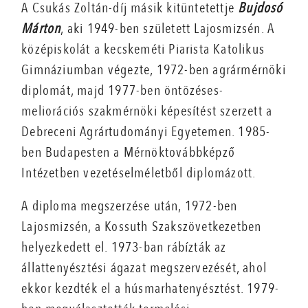
A Csukás Zoltán-díj másik kitüntetettje
Bujdosó
Márton
, aki 1949-ben született Lajosmizsén. A
középiskolát a kecskeméti Piarista Katolikus
Gimnáziumban végezte, 1972-ben agrármérnöki
diplomát, majd 1977-ben öntözéses-
meliorációs szakmérnöki képesítést szerzett a
Debreceni Agrártudományi Egyetemen. 1985-
ben Budapesten a Mérnöktovábbképző
Intézetben vezetéselméletből diplomázott.
A diploma megszerzése után, 1972-ben
Lajosmizsén, a Kossuth Szakszövetkezetben
helyezkedett el. 1973-ban rábízták az
állattenyésztési ágazat megszervezését, ahol
ekkor kezdték el a húsmarhatenyésztést. 1979-