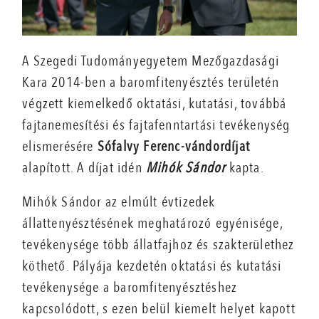
A Szegedi Tudományegyetem Mezőgazdasági
Kara 2014-ben a baromfitenyésztés területén
végzett kiemelkedő oktatási, kutatási, továbbá
fajtanemesítési és fajtafenntartási tevékenység
elismerésére
Sófalvy Ferenc-vándordíjat
alapított. A díjat idén
Mihók Sándor
kapta.
Mihók Sándor az elmúlt évtizedek
állattenyésztésének meghatározó egyénisége,
tevékenysége több állatfajhoz és szakterülethez
köthető. Pályája kezdetén oktatási és kutatási
tevékenysége a baromfitenyésztéshez
kapcsolódott, s ezen belül kiemelt helyet kapott