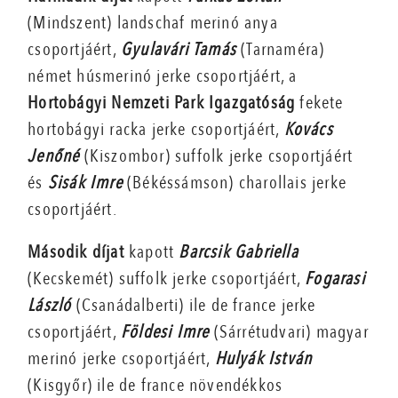
(Mindszent) landschaf merinó anya
csoportjáért,
Gyulavári Tamás
(Tarnaméra)
német húsmerinó jerke csoportjáért, a
Hortobágyi Nemzeti Park Igazgatóság
fekete
hortobágyi racka jerke csoportjáért,
Kovács
Jenőné
(Kiszombor) suffolk jerke csoportjáért
és
Sisák Imre
(Békéssámson) charollais jerke
csoportjáért.
Második díjat
kapott
Barcsik Gabriella
(Kecskemét) suffolk jerke csoportjáért,
Fogarasi
László
(Csanádalberti) ile de france jerke
csoportjáért,
Földesi Imre
(Sárrétudvari) magyar
merinó jerke csoportjáért,
Hulyák István
(Kisgyőr) ile de france növendékkos