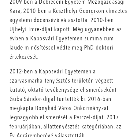
2009-ben a Debreceni Egyetem Mezőgazdasági
Kara, 2010-ben a Keszthelyi Georgikon címzetes
egyetemi docensévé választotta. 2010-ben
Ujhelyi Imre-díjat kapott. Még ugyanebben az
évben a Kaposvári Egyetemen summa cum
laude minősítéssel védte meg PhD doktori
értekezését.
2012-ben a Kaposvári Egyetemen a
szarvasmarha-tenyésztés területén végzett
kutató, oktató tevékenysége elismeréseként
Guba Sándor-díjjal tüntették ki. 2016-ban
megkapta Bonyhád Város Önkormányzat
legnagyobb elismerését a Perczel-díjat. 2017
februárjában, állattenyésztés kategóriában, az
Év Agráremberévé választották.