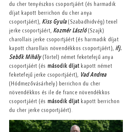
du cher tenyészkos csoportjáért (és harmadik
díjat kapott berrichon du cher anya
csoportjáért),
Kiss Gyula
(Szabadhidvég) texel
jerke csoportjáért,
Kozmér László
(Szajk)
charollais jerke csoportjáért (és harmadik díjat
kapott charollais növendékkos csoportjáért),
ifj.
Sebők Mihály
(Törtel) német feketefejű anya
csoportjáért (és
második díjat
kapott német
feketefejű jerke csoportjáért),
Vad Andrea
(Hódmezővásárhely) berrichon du cher
növendékkos és ile de france növendékkos
csoportjáért (és
második díjat
kapott berrichon
du cher jerke csoportjáért).