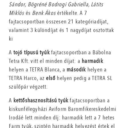
Sándor, Bögréné Bodrogi Gabriella, Látits
Miklós
és
Benk Ákos
értékelte. A 7
fajtacsoportban összesen 21 kategóriadíjat,
valamint 3 különdíjat és 1 nagydíjat osztottak
ki
A
tojó típusú tyúk
fajtacsoportban a
Bábolna
Tetra Kft. vitt el minden díjat
: a
harmadik
helyen a TETRA Blanca, a
második
helyen a
TETRA Harco, az
első
helyen pedig a TETRA SL
szülőpár végzett.
A
kettőshasznosítású tyúk
fajtacsoportban a
kiskunfélegyházi
Aviform Baromfikereskedelmi
Irodáé lett minden díj
: harmadik lett a 7 hetes
Farm tyúk, szintén harmadik helyezést értek el