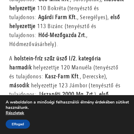
helyezettje
110 Bokréta (tenyésztő és
tulajdonos:
Agárdi Farm Kft.
, Seregélyes),
első
helyezettje
113 Bizánc (tenyésztő és
tulajdonos:
Hód-Mezőgazda Zrt.
,
Hódmezővásárhely).
A
holstein-fríz szűz üsző I/2. kategória
harmadik
helyezettje 120 Manuéla (tenyésztő
és tulajdonos:
Kasz-Farm Kft
., Derecske),
második
helyezettje 123 Jámbor (tenyésztő és
tulajdonos:
Jászapáti 2000 Mg. Zrt
.),
első
A weboldalon a minőségi felhasználói élmény érdekében sütiket
helyezettje: 122 Bolygó (tenyésztő és
használunk.
tulajdonos:
Hód-Mezőgazda Zrt.
,
Részletek
Hódmezővásárhely).
Elfogad