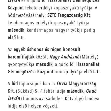
István
és a gödöllői
Haszonállat Génmegőrzési
Központ
fekete erdélyi kopasznyakú tyúkja. A
hódmezővásárhelyi
SZTE Tangazdaság Kft
.
kendermagos erdélyi kopasznyakú tyúkja
második
, kendermagos magyar tyúkja pedig
első
lett.
Az
egyéb őshonos és régen honosult
baromfifajták
között
Nagy Andrásné
(Mártély)
gyöngytyúkja
második
, a gödöllői
Haszonállat
Génmegőrzési Központ
bronzpulykája
első
lett.
A
lúd
fajtacsoportban az
Orvia Magyarország
Kft.
(Sükösd) SI 4 fehér lúdja
második
,
Godó
István
(Hódmezővásárhely – Kútvölgy) landesi
lúdja
első
helyen végzett.