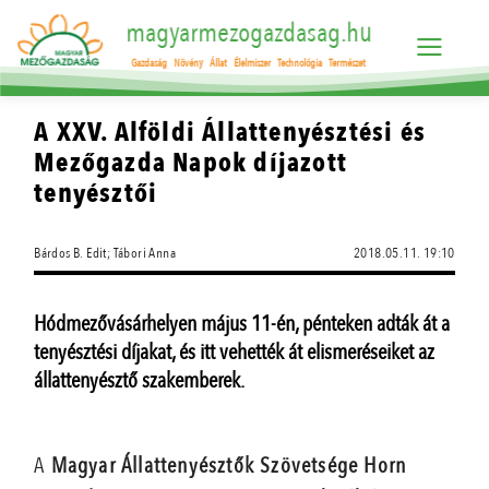
magyarmezogazdasag.hu
Gazdaság
Növény
Állat
Élelmiszer
Technológia
Természet
A XXV. Alföldi Állattenyésztési és
Mezőgazda Napok díjazott
tenyésztői
Bárdos B. Edit; Tábori Anna
2018.05.11. 19:10
Hódmezővásárhelyen május 11-én, pénteken adták át a
tenyésztési díjakat, és itt vehették át elismeréseiket az
állattenyésztő szakemberek.
A
Magyar Állattenyésztők Szövetsége Horn