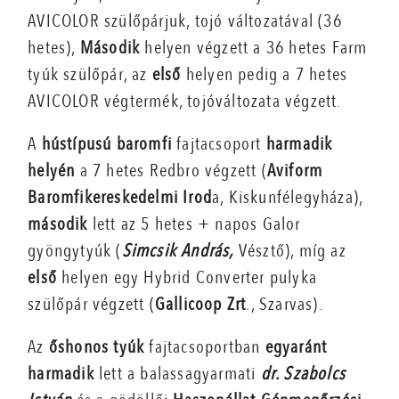
AVICOLOR szülőpárjuk, tojó változatával (36
hetes),
Második
helyen végzett a 36 hetes Farm
tyúk szülőpár, az
első
helyen pedig a 7 hetes
AVICOLOR végtermék, tojóváltozata végzett.
A
hústípusú baromfi
fajtacsoport
harmadik
helyén
a 7 hetes Redbro végzett (
Aviform
Baromfikereskedelmi Irod
a, Kiskunfélegyháza),
második
lett az 5 hetes + napos Galor
gyöngytyúk (
Simcsik András,
Vésztő), míg az
első
helyen egy Hybrid Converter pulyka
szülőpár végzett (
Gallicoop Zrt
., Szarvas).
Az
őshonos tyúk
fajtacsoportban
egyaránt
harmadik
lett a balassagyarmati
dr. Szabolcs