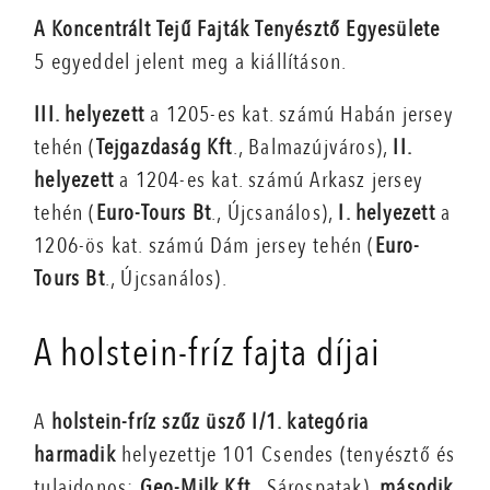
A Koncentrált Tejű Fajták Tenyésztő Egyesülete
5 egyeddel jelent meg a kiállításon.
III. helyezett
a 1205-es kat. számú Habán jersey
tehén (
Tejgazdaság Kft
., Balmazújváros),
II.
helyezett
a 1204-es kat. számú Arkasz jersey
tehén (
Euro-Tours Bt
., Újcsanálos),
I. helyezett
a
1206-ös kat. számú Dám jersey tehén (
Euro-
Tours Bt
., Újcsanálos).
A holstein-fríz fajta díjai
A
holstein-fríz szűz üsző I/1. kategória
harmadik
helyezettje 101 Csendes (tenyésztő és
tulajdonos:
Geo-Milk Kft
., Sárospatak),
második