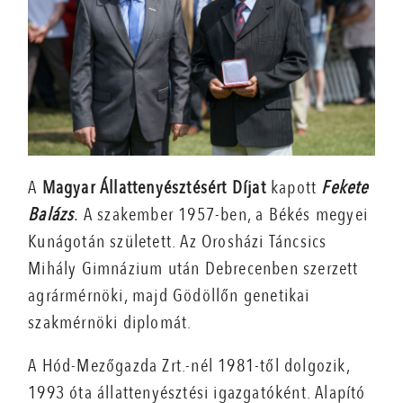
A
Magyar Állattenyésztésért Díjat
kapott
Fekete
Balázs
.
A szakember 1957-ben, a Békés megyei
Kunágotán született. Az Orosházi Táncsics
Mihály Gimnázium után Debrecenben szerzett
agrármérnöki, majd Gödöllőn genetikai
szakmérnöki diplomát.
A Hód-Mezőgazda Zrt.-nél 1981-től dolgozik,
1993 óta állattenyésztési igazgatóként. Alapító