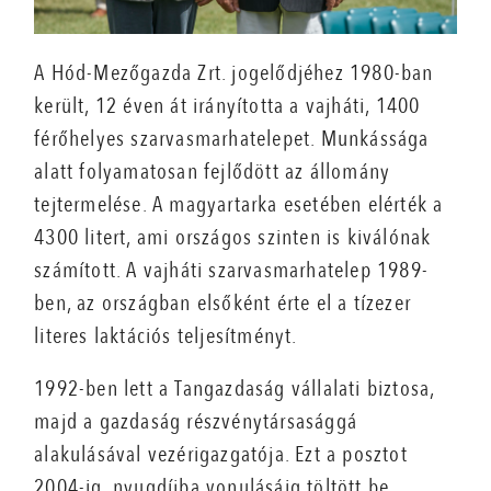
A Hód-Mezőgazda Zrt. jogelődjéhez 1980-ban
került, 12 éven át irányította a vajháti, 1400
férőhelyes szarvasmarhatelepet. Munkássága
alatt folyamatosan fejlődött az állomány
tejtermelése. A magyartarka esetében elérték a
4300 litert, ami országos szinten is kiválónak
számított. A vajháti szarvasmarhatelep 1989-
ben, az országban elsőként érte el a tízezer
literes laktációs teljesítményt.
1992-ben lett a Tangazdaság vállalati biztosa,
majd a gazdaság részvénytársasággá
alakulásával vezérigazgatója. Ezt a posztot
2004-ig, nyugdíjba vonulásáig töltött be.