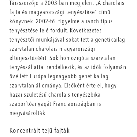
Társszerzője a 2003-ban megjelent „A charolais
fajta és magyarországi tenyésztése” című
könyvnek. 2002-től figyelme a ranch típus
tenyésztése felé fordult. Következetes
tenyésztői munkájával sokat tett a genetikailag
szarvtalan charolais magyarországi
elterjesztéséért. Sok homozigóta szarvtalan
tenyészállattal rendelkezik, és az idők folyamán
övé lett Európa legnagyobb genetikailag
szarvtalan állománya. Elsőként érte el, hogy
hazai születésű charolais tenyészbika
szaporítóanyagát Franciaországban is
megvásárolták.
Koncentrált tejű fajták