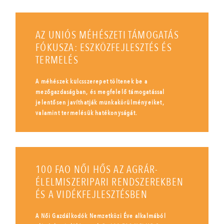
AZ UNIÓS MÉHÉSZETI TÁMOGATÁS
FÓKUSZA: ESZKÖZFEJLESZTÉS ÉS
TERMELÉS
A méhészek kulcsszerepet töltenek be a
mezőgazdaságban, és megfelelő támogatással
jelentősen javíthatják munkakörülményeiket,
valamint termelésük hatékonyságát.
100 FAO NŐI HŐS AZ AGRÁR-
ÉLELMISZERIPARI RENDSZEREKBEN
ÉS A VIDÉKFEJLESZTÉSBEN
A Női Gazdálkodók Nemzetközi Éve alkalmából