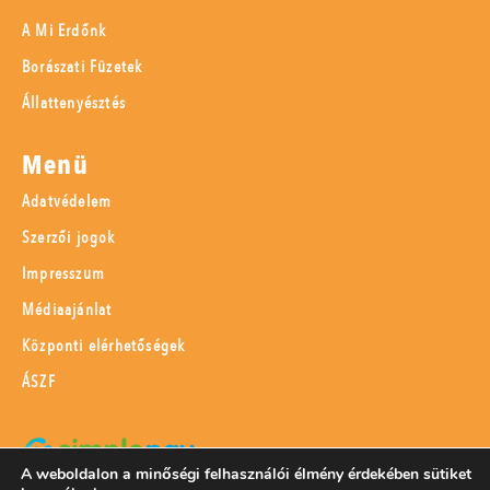
A Mi Erdőnk
Borászati Füzetek
Állattenyésztés
Menü
Adatvédelem
Szerzői jogok
Impresszum
Médiaajánlat
Központi elérhetőségek
ÁSZF
A weboldalon a minőségi felhasználói élmény érdekében sütiket