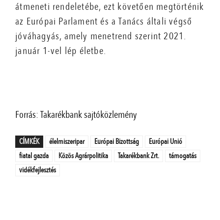
átmeneti rendeletébe, ezt követően megtörténik
az Európai Parlament és a Tanács általi végső
jóváhagyás, amely menetrend szerint 2021.
január 1-vel lép életbe.
Forrás: Takarékbank sajtóközlemény
CÍMKÉK
élelmiszeripar
Európai Bizottság
Európai Unió
fiatal gazda
Közös Agrárpolitika
Takarékbank Zrt.
támogatás
vidékfejlesztés