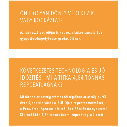
ÖN HOGYAN DÖNT? VÉDEKEZIK
VAGY KOCKÁZTAT?
Az idei aszályos időjárás kedvez a kukoricamoly és a
gyapottok-bagolylepke gradációjának.
KÖVETKEZETES TECHNOLÓGIA ÉS JÓ
IDŐZÍTÉS - MI A TITKA 4,84 TONNÁS
REPCEÁTLAGNAK?
Miközben az ország számos térségében az aszály évről
évre újabb kihívások elé állítja a repcetermesztőket,
a Pécsváradi Agrover Kft.-nél és a Pécs-Reménypusztai
Kft.-nél idén 4,84 tonnás üzemi repceátlag született.