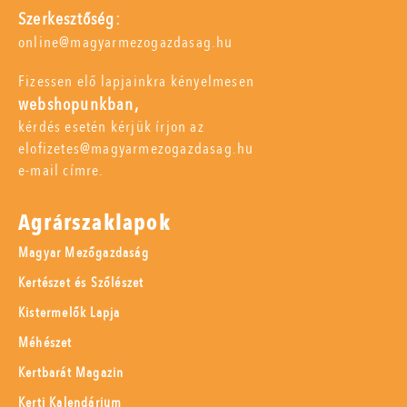
Szerkesztőség:
online@magyarmezogazdasag.hu
Fizessen elő lapjainkra kényelmesen
webshopunkban,
kérdés esetén kérjük írjon az
elofizetes@magyarmezogazdasag.hu
e-mail címre.
Agrárszaklapok
Magyar Mezőgazdaság
Kertészet és Szőlészet
Kistermelők Lapja
Méhészet
Kertbarát Magazin
Kerti Kalendárium