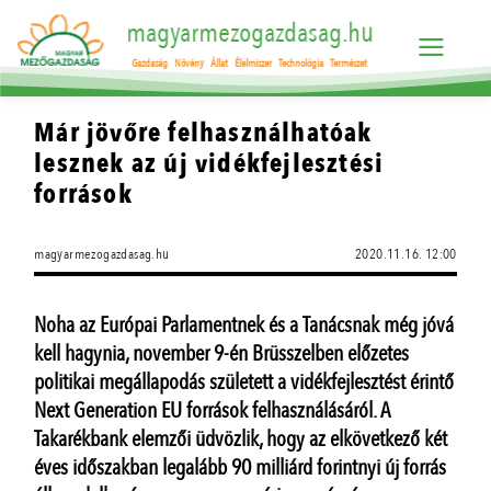
magyarmezogazdasag.hu
Gazdaság
Növény
Állat
Élelmiszer
Technológia
Természet
Már jövőre felhasználhatóak
lesznek az új vidékfejlesztési
források
magyarmezogazdasag.hu
2020.11.16. 12:00
Noha az Európai Parlamentnek és a Tanácsnak még jóvá
kell hagynia, november 9-én Brüsszelben előzetes
politikai megállapodás született a vidékfejlesztést érintő
Next Generation EU források felhasználásáról. A
Takarékbank elemzői üdvözlik, hogy az elkövetkező két
éves időszakban legalább 90 milliárd forintnyi új forrás