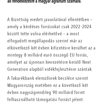
áll rendelkezésre a magyar agrárium számára.
A Bizottság eredeti javaslatával ellentétben –
amely a kérdéses forrásokat csak 2022-2024
között tette volna elérhetővé – a most
elfogadott megállapodás szerint már az
elkövetkező két évben kifizetésre kerülhet az a
mintegy 8 milliárd euró összegű EU forrás,
amelyet az újonnan bevezetésre kerülő Next
Generation alapból vidékfejlesztésre szántak.
A Takarékbank elemzőinek becslése szerint
Magyarország esetében ez a következő két
évben nagyságrendileg 90 milliárd forint
felhasználható támogatási forrást jelent.