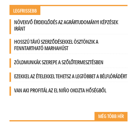
LEGFRISSEBB
NÖVEKVŐ ÉRDEKLŐDÉS AZ AGRÁRTUDOMÁNYI KÉPZÉSEK
IRÁNT
HOSSZÚ TÁVÚ SZERZŐDÉSEKKEL ÖSZTÖNZIK A
FENNTARTHATÓ MARHAHÚST
ZÖLDMUNKÁK SZEREPE A SZŐLŐTERMESZTÉSBEN
EZEKKEL AZ ÉTELEKKEL TEHETSZ A LEGTÖBBET A BÉLFLÓRÁDÉRT
VAN AKI PROFITÁL AZ EL NIÑO OKOZTA HŐSÉGBŐL
MÉG TÖBB HÍR