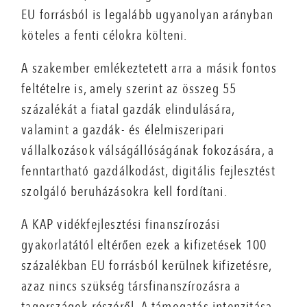
EU forrásból is legalább ugyanolyan arányban
köteles a fenti célokra költeni.
A szakember emlékeztetett arra a másik fontos
feltételre is, amely szerint az összeg 55
százalékát a fiatal gazdák elindulására,
valamint a gazdák- és élelmiszeripari
vállalkozások válságállóságának fokozására, a
fenntartható gazdálkodást, digitális fejlesztést
szolgáló beruházásokra kell fordítani.
A KAP vidékfejlesztési finanszírozási
gyakorlatától eltérően ezek a kifizetések 100
százalékban EU forrásból kerülnek kifizetésre,
azaz nincs szükség társfinanszírozásra a
tagországok részéről. A támogatás intenzitása