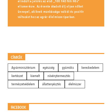
elindult a jelölés az első „100 FAO Női Hős”
elismerésre. Az évente átadott díj olyan nőket
ünnepel, akiknek munkássága valódi és pozitív
változást hoz az agrár-élelmiszeriparban.
CÍMKÉK
Agrárminisztérium
egészség
gyümölcs
kereskedelem
kertészet
kiemelt
növénytermesztés
természetvédelem
állattenyésztés
élelmiszer
FACEBOOK