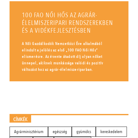
100 FAO NŐI HŐS AZ AGRÁR-
ÉLELMISZERIPARI RENDSZEREKBEN
ÉS A VIDÉKFEJLESZTÉSBEN
A Női Gazdálkodók Nemzetközi Éve alkalmából
elindult a jelölés az első „100 FAO Női Hős”
elismerésre. Az évente átadott díj olyan nőket
ünnepel, akiknek munkássága valódi és pozitív
változást hoz az agrár-élelmiszeriparban.
CÍMKÉK
Agrárminisztérium
egészség
gyümölcs
kereskedelem