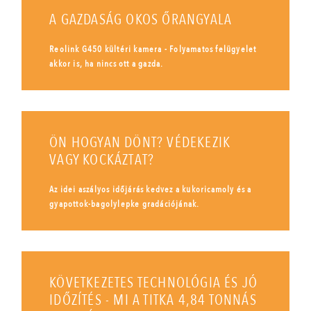
A GAZDASÁG OKOS ŐRANGYALA
Reolink G450 kültéri kamera - Folyamatos felügyelet
akkor is, ha nincs ott a gazda.
ÖN HOGYAN DÖNT? VÉDEKEZIK
VAGY KOCKÁZTAT?
Az idei aszályos időjárás kedvez a kukoricamoly és a
gyapottok-bagolylepke gradációjának.
KÖVETKEZETES TECHNOLÓGIA ÉS JÓ
IDŐZÍTÉS - MI A TITKA 4,84 TONNÁS