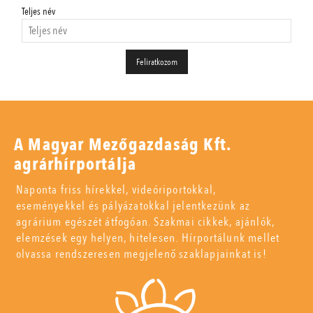
Teljes név
A Magyar Mezőgazdaság Kft.
agrárhírportálja
Naponta friss hírekkel, videóriportokkal,
eseményekkel és pályázatokkal jelentkezünk az
agrárium egészét átfogóan. Szakmai cikkek, ajánlók,
elemzések egy helyen, hitelesen. Hírportálunk mellet
olvassa rendszeresen megjelenő szaklapjainkat is!