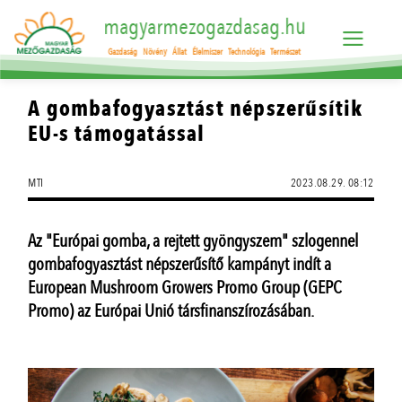
magyarmezogazdasag.hu
Gazdaság
Növény
Állat
Élelmiszer
Technológia
Természet
A gombafogyasztást népszerűsítik
EU-s támogatással
MTI
2023.08.29. 08:12
Az "Európai gomba, a rejtett gyöngyszem" szlogennel
gombafogyasztást népszerűsítő kampányt indít a
European Mushroom Growers Promo Group (GEPC
Promo) az Európai Unió társfinanszírozásában.