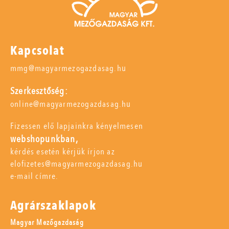
Kapcsolat
mmg@magyarmezogazdasag.hu
Szerkesztőség:
online@magyarmezogazdasag.hu
Fizessen elő lapjainkra kényelmesen
webshopunkban,
kérdés esetén kérjük írjon az
elofizetes@magyarmezogazdasag.hu
e-mail címre.
Agrárszaklapok
Magyar Mezőgazdaság