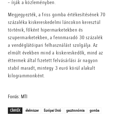
– írják a közleményben.
Megjegyezték, a friss gomba értékesítésének 70
százaléka kiskereskedelmi láncokon keresztül
történik, főként hipermarketekben és
szupermarketekben, a fennmaradó 30 százalék
a vendéglátóipari felhasználást szolgálja. Az
elmúlt években mind a kiskereskedők, mind az
éttermek által fizetett felvásárlási ár nagyon
stabil maradt, mintegy 3 euró körül alakult
kilogrammonként.
Forrás: MTI
CÍMKÉK
élelmiszer
Európai Unió
gasztronómia
gomba