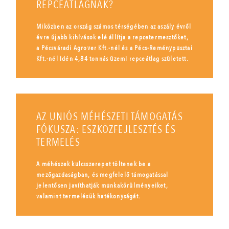
REPCEÁTLAGNAK?
Miközben az ország számos térségében az aszály évről
évre újabb kihívások elé állítja a repcetermesztőket,
a Pécsváradi Agrover Kft.-nél és a Pécs-Reménypusztai
Kft.-nél idén 4,84 tonnás üzemi repceátlag született.
AZ UNIÓS MÉHÉSZETI TÁMOGATÁS
FÓKUSZA: ESZKÖZFEJLESZTÉS ÉS
TERMELÉS
A méhészek kulcsszerepet töltenek be a
mezőgazdaságban, és megfelelő támogatással
jelentősen javíthatják munkakörülményeiket,
valamint termelésük hatékonyságát.