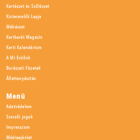
Kertészet és Szőlészet
Kistermelők Lapja
Méhészet
Kertbarát Magazin
Kerti Kalendárium
A Mi Erdőnk
Borászati Füzetek
Állattenyésztés
Menü
Adatvédelem
Szerzői jogok
Impresszum
Médiaajánlat