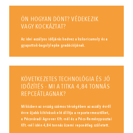
ÖN HOGYAN DÖNT? VÉDEKEZIK
VAGY KOCKÁZTAT?
Az idei aszályos időjárás kedvez a kukoricamoly és a
gyapottok-bagolylepke gradációjának.
KÖVETKEZETES TECHNOLÓGIA ÉS JÓ
IDŐZÍTÉS - MI A TITKA 4,84 TONNÁS
REPCEÁTLAGNAK?
Miközben az ország számos térségében az aszály évről
évre újabb kihívások elé állítja a repcetermesztőket,
a Pécsváradi Agrover Kft.-nél és a Pécs-Reménypusztai
Kft.-nél idén 4,84 tonnás üzemi repceátlag született.