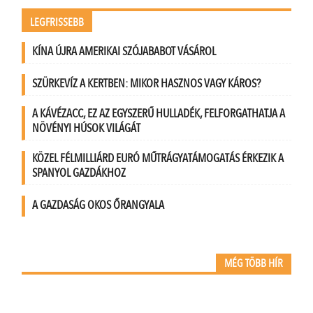
LEGFRISSEBB
KÍNA ÚJRA AMERIKAI SZÓJABABOT VÁSÁROL
SZÜRKEVÍZ A KERTBEN: MIKOR HASZNOS VAGY KÁROS?
A KÁVÉZACC, EZ AZ EGYSZERŰ HULLADÉK, FELFORGATHATJA A
NÖVÉNYI HÚSOK VILÁGÁT
KÖZEL FÉLMILLIÁRD EURÓ MŰTRÁGYATÁMOGATÁS ÉRKEZIK A
SPANYOL GAZDÁKHOZ
A GAZDASÁG OKOS ŐRANGYALA
MÉG TÖBB HÍR