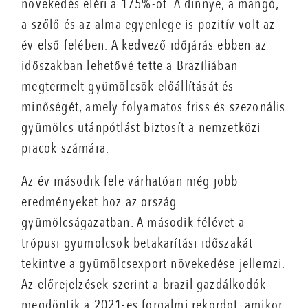
növekedés eléri a 175%-ot. A dinnye, a mangó,
a szőlő és az alma egyenlege is pozitív volt az
év első felében. A kedvező időjárás ebben az
időszakban lehetővé tette a Brazíliában
megtermelt gyümölcsök előállítását és
minőségét, amely folyamatos friss és szezonális
gyümölcs utánpótlást biztosít a nemzetközi
piacok számára.
Az év második fele várhatóan még jobb
eredményeket hoz az ország
gyümölcságazatban. A második félévet a
trópusi gyümölcsök betakarítási időszakát
tekintve a gyümölcsexport növekedése jellemzi.
Az előrejelzések szerint a brazil gazdálkodók
megdöntik a 2021-es forgalmi rekordot, amikor