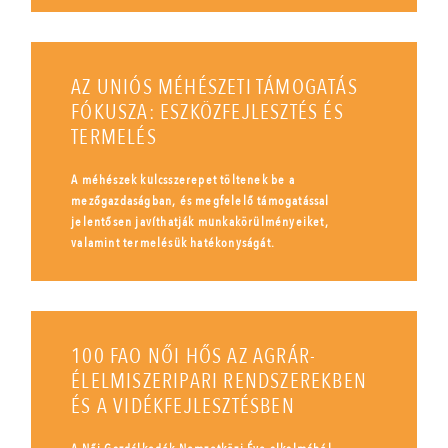
AZ UNIÓS MÉHÉSZETI TÁMOGATÁS
FÓKUSZA: ESZKÖZFEJLESZTÉS ÉS
TERMELÉS
A méhészek kulcsszerepet töltenek be a
mezőgazdaságban, és megfelelő támogatással
jelentősen javíthatják munkakörülményeiket,
valamint termelésük hatékonyságát.
100 FAO NŐI HŐS AZ AGRÁR-
ÉLELMISZERIPARI RENDSZEREKBEN
ÉS A VIDÉKFEJLESZTÉSBEN