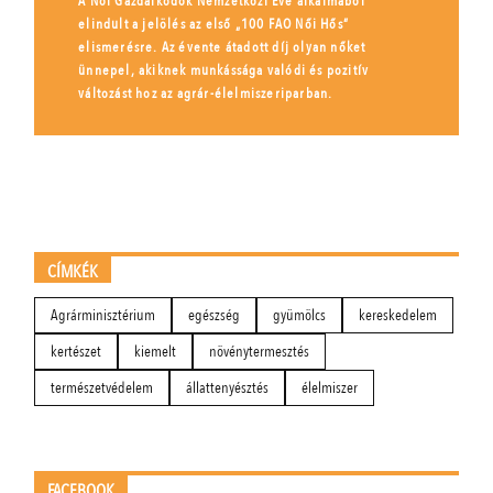
A Női Gazdálkodók Nemzetközi Éve alkalmából
elindult a jelölés az első „100 FAO Női Hős”
elismerésre. Az évente átadott díj olyan nőket
ünnepel, akiknek munkássága valódi és pozitív
változást hoz az agrár-élelmiszeriparban.
CÍMKÉK
Agrárminisztérium
egészség
gyümölcs
kereskedelem
kertészet
kiemelt
növénytermesztés
természetvédelem
állattenyésztés
élelmiszer
FACEBOOK