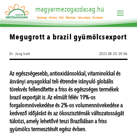
magyarmezogazdasag.hu
Gazdaság
Növény
Állat
Élelmiszer
Technológia
Természet
Megugrott a brazil gyümölcsexport
Dr. Jung Ivett
2023.08.30. 05:06
Az egészségesebb, antioxidánsokkal, vitaminokkal és
ásványi anyagokkal teli étrendre irányuló globális
törekvés fellendítette a friss és egészséges termékek
brazil exportját is. Az elmúlt félév 19%-os
forgalomnövekedése és 2%-os volumennövekedése a
kedvező időjárást és az ökoszisztémák változatosságát
tükrözi, amely lehetővé teszi Brazíliában a friss
gyümölcs termesztését egész évben.