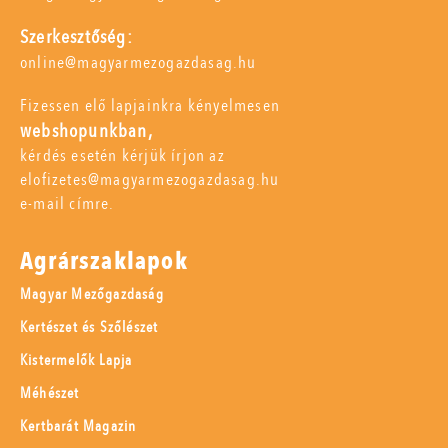
Szerkesztőség:
online@magyarmezogazdasag.hu
Fizessen elő lapjainkra kényelmesen
webshopunkban,
kérdés esetén kérjük írjon az
elofizetes@magyarmezogazdasag.hu
e-mail címre.
Agrárszaklapok
Magyar Mezőgazdaság
Kertészet és Szőlészet
Kistermelők Lapja
Méhészet
Kertbarát Magazin