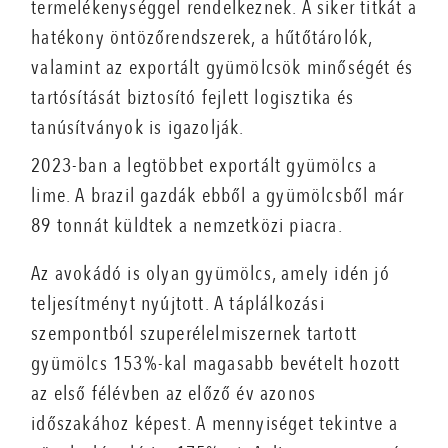
termelékenységgel rendelkeznek. A siker titkát a
hatékony öntözőrendszerek, a hűtőtárolók,
valamint az exportált gyümölcsök minőségét és
tartósítását biztosító fejlett logisztika és
tanúsítványok is igazolják.
2023-ban a legtöbbet exportált gyümölcs a
lime. A brazil gazdák ebből a gyümölcsből már
89 tonnát küldtek a nemzetközi piacra.
Az avokádó is olyan gyümölcs, amely idén jó
teljesítményt nyújtott. A táplálkozási
szempontból szuperélelmiszernek tartott
gyümölcs 153%-kal magasabb bevételt hozott
az első félévben az előző év azonos
időszakához képest. A mennyiséget tekintve a