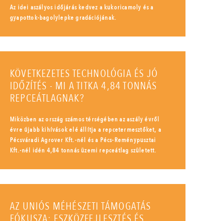
Az idei aszályos időjárás kedvez a kukoricamoly és a
gyapottok-bagolylepke gradációjának.
KÖVETKEZETES TECHNOLÓGIA ÉS JÓ
IDŐZÍTÉS - MI A TITKA 4,84 TONNÁS
REPCEÁTLAGNAK?
Miközben az ország számos térségében az aszály évről
évre újabb kihívások elé állítja a repcetermesztőket, a
Pécsváradi Agrover Kft.-nél és a Pécs-Reménypusztai
Kft.-nél idén 4,84 tonnás üzemi repceátlag született.
AZ UNIÓS MÉHÉSZETI TÁMOGATÁS
FÓKUSZA: ESZKÖZFEJLESZTÉS ÉS