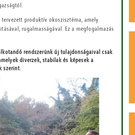
gazságtól.
tervezett produktív ökoszisztéma, amely
litásával, rugalmasságával. Ez a megfogalmazás
kotandó rendszerünk új tulajdonságaival csak
amelyek diverzek, stabilak és képesek a
k szerint.