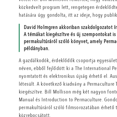
közkedvelt program lett, rengetegen érdeklődt
hatására úgy gondolta, itt az ideje, hogy publi
David Holmgren akkoriban szakdolgozatot írt 
A témákat kiegészítve és új szempontokat is
permakultúráról szóló könyvet, amely Perma
példányban.
A gazdálkodók, érdeklődők csoportja egyesületet
néven, ebből fejlődött ki a The International 
nyomtatott és elektronikus újság érhető el. Au
létesült. A következő kiadvány a Permaculture 
kiegészítve. Bill Mollison még két nagyon font
Manual és Introduction to Permaculture. Gond
permakultúráról szóló filmsorozatában érhető 
közrebocsátott.