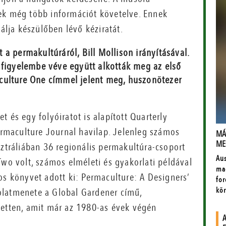
ek még több információt követelve. Ennek
kálja készülőben lévő kéziratát.
a permakultúráról, Bill Mollison irányításával.
 figyelembe véve együtt alkották meg az első
culture One címmel jelent meg, huszonötezer
 és egy folyóiratot is alapított Quarterly
Permaculture Journal havilap. Jelenleg számos
sztráliában 36 regionális permakultúra-csoport
Two volt, számos elméleti és gyakorlati példával
os könyvet adott ki: Permaculture: A Designers’
olatmenete a Global Gardener című,
tetten, amit már az 1980-as évek végén