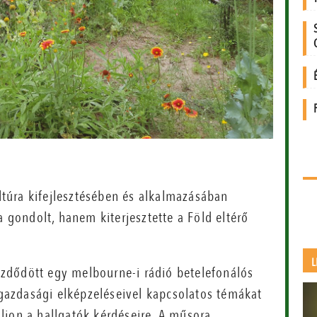
túra kifejlesztésében és alkalmazásában
gondolt, hanem kiterjesztette a Föld eltérő
L
zdődött egy melbourne-i rádió betelefonálós
azdasági elképzeléseivel kapcsolatos témákat
zoljon a hallgatók kérdéseire. A műsora