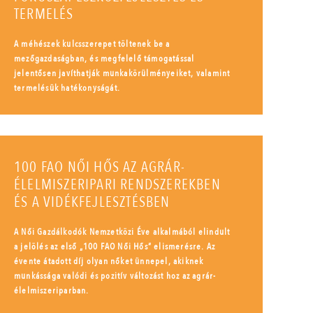
TERMELÉS
A méhészek kulcsszerepet töltenek be a
mezőgazdaságban, és megfelelő támogatással
jelentősen javíthatják munkakörülményeiket, valamint
termelésük hatékonyságát.
100 FAO NŐI HŐS AZ AGRÁR-
ÉLELMISZERIPARI RENDSZEREKBEN
ÉS A VIDÉKFEJLESZTÉSBEN
A Női Gazdálkodók Nemzetközi Éve alkalmából elindult
a jelölés az első „100 FAO Női Hős” elismerésre. Az
évente átadott díj olyan nőket ünnepel, akiknek
munkássága valódi és pozitív változást hoz az agrár-
élelmiszeriparban.