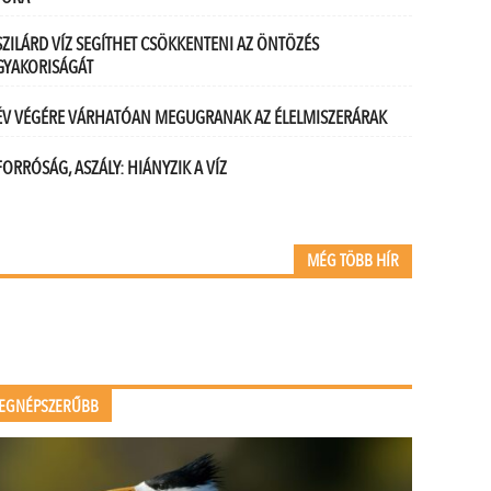
SZILÁRD VÍZ SEGÍTHET CSÖKKENTENI AZ ÖNTÖZÉS
GYAKORISÁGÁT
ÉV VÉGÉRE VÁRHATÓAN MEGUGRANAK AZ ÉLELMISZERÁRAK
FORRÓSÁG, ASZÁLY: HIÁNYZIK A VÍZ
MÉG TÖBB HÍR
EGNÉPSZERŰBB