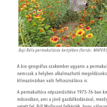
Baji Béla permakultúrás kertjében (forrás: MAPER)
A bio-geográfus szakember ugyanis a permakul
nemcsak a helyben alkalmazható megoldásokra 
klímazónáiban való felhasználásra is.
A permakultúra népszerűsítése 1975-76-ban ke
műsorában, ami a jövő gazdálkodásával, mezőg
vetett fel. Bill Mollisont felkérték, hogy válas