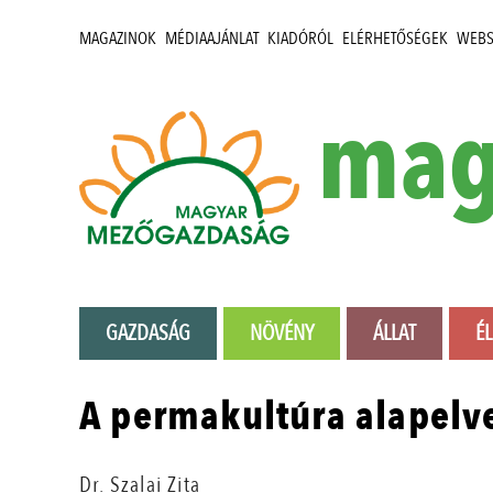
MAGAZINOK
MÉDIAAJÁNLAT
KIADÓRÓL
ELÉRHETŐSÉGEK
WEB
mag
GAZDASÁG
NÖVÉNY
ÁLLAT
É
A permakultúra alapelv
Dr. Szalai Zita