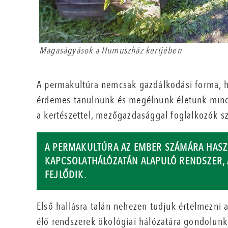
Magaságyások a Humuszház kertjében
A permakultúra nemcsak gazdálkodási forma, h
érdemes tanulnunk és megélnünk életünk minde
a kertészettel, mezőgazdasággal foglalkozók s
A PERMAKULTÚRA AZ EMBER SZÁMÁRA HASZ
KAPCSOLATHÁLÓZATÁN ALAPULÓ RENDSZER, 
FEJLŐDIK.
Első hallásra talán nehezen tudjuk értelmezni 
élő rendszerek ökológiai hálózatára gondolunk,