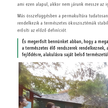
ami ezen alapul, akkor nem járunk messze az i
Más összefüggésben a permakultúra tudatosan 
rendelkezik a természetes ökoszisztémák stabi
erősíti az előző definíciót.
És megerősít bennünket abban, hogy a megal
a természetes élő rendszerek rendelkeznek, 
fejlődésre, alakulásra saját belső természetü