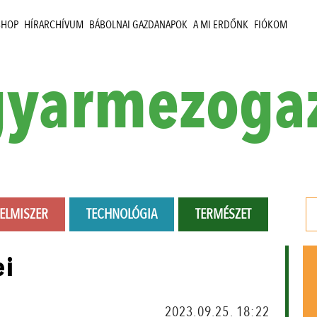
SHOP
HÍRARCHÍVUM
BÁBOLNAI GAZDANAPOK
A MI ERDŐNK
FIÓKOM
yarmezoga
LELMISZER
TECHNOLÓGIA
TERMÉSZET
ei
2023.09.25. 18:22