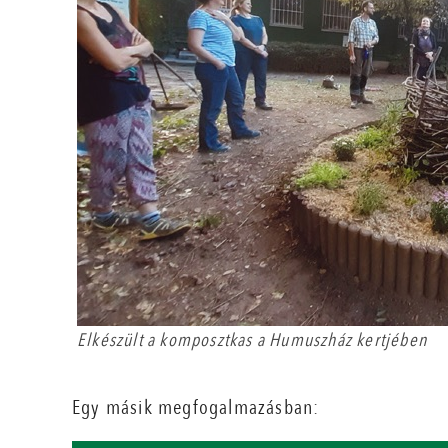
Elkészült a komposztkas a Humuszház kertjében
Egy másik megfogalmazásban: