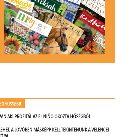
EGFRISSEBB
VAN AKI PROFITÁL AZ EL NIÑO OKOZTA HŐSÉGBŐL
LEHET, A JÖVŐBEN MÁSKÉPP KELL TEKINTENÜNK A VELENCEI-
TÓRA