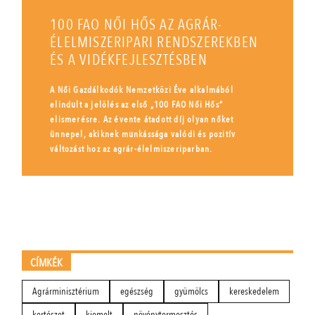
100 FAO NŐI HŐS AZ AGRÁR-
ÉLELMISZERIPARI RENDSZEREKBEN
ÉS A VIDÉKFEJLESZTÉSBEN
A Női Gazdálkodók Nemzetközi Éve alkalmából
elindult a jelölés az első „100 FAO Női Hős”
elismerésre. Az évente átadott díj olyan nőket
ünnepel, akiknek munkássága valódi és pozitív
változást hoz az agrár-élelmiszeriparban.
CÍMKÉK
Agrárminisztérium
egészség
gyümölcs
kereskedelem
kertészet
kiemelt
növénytermesztés