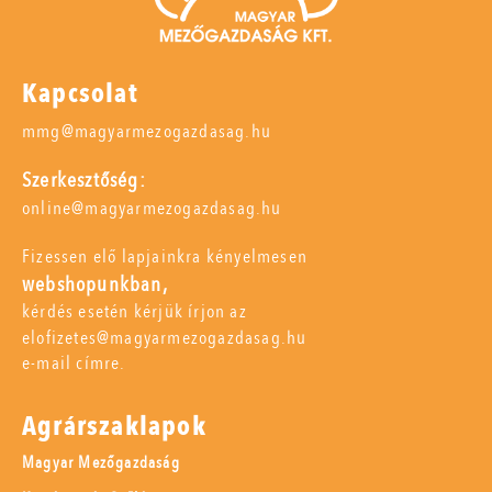
Kapcsolat
mmg@magyarmezogazdasag.hu
Szerkesztőség:
online@magyarmezogazdasag.hu
Fizessen elő lapjainkra kényelmesen
webshopunkban,
kérdés esetén kérjük írjon az
elofizetes@magyarmezogazdasag.hu
e-mail címre.
Agrárszaklapok
Magyar Mezőgazdaság