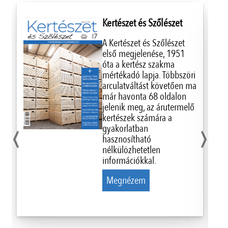
Kertészet és Szőlészet
A Kertészet és Szőlészet
első megjelenése, 1951
óta a kertész szakma
mértékadó lapja. Többszöri
arculatváltást követően ma
már havonta 68 oldalon
jelenik meg, az árutermelő
‹
›
kertészek számára a
gyakorlatban
hasznosítható
nélkülözhetetlen
információkkal.
Megnézem