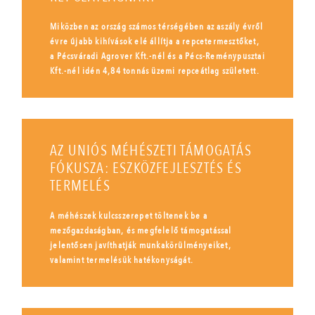
Miközben az ország számos térségében az aszály évről
évre újabb kihívások elé állítja a repcetermesztőket,
a Pécsváradi Agrover Kft.-nél és a Pécs-Reménypusztai
Kft.-nél idén 4,84 tonnás üzemi repceátlag született.
AZ UNIÓS MÉHÉSZETI TÁMOGATÁS
FÓKUSZA: ESZKÖZFEJLESZTÉS ÉS
TERMELÉS
A méhészek kulcsszerepet töltenek be a
mezőgazdaságban, és megfelelő támogatással
jelentősen javíthatják munkakörülményeiket,
valamint termelésük hatékonyságát.