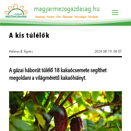
magyarmezogazdasag.hu
Gazdaság
Növény
Állat
Élelmiszer
Technológia
Természet
A kis túlélők
Halmos B. Ágnes
2024.08.19. 04:07
A gázai háborút túlélő 18 kakaócsemete segíthet
megoldani a világméretű kakaóhiányt.