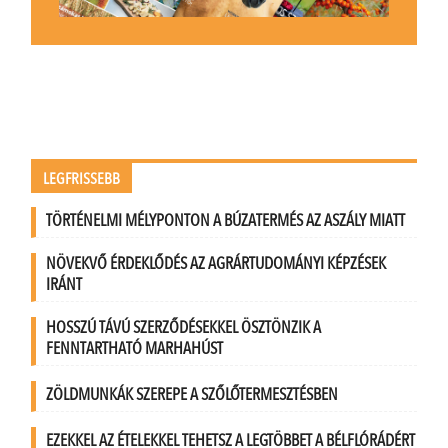
LEGFRISSEBB
TÖRTÉNELMI MÉLYPONTON A BÚZATERMÉS AZ ASZÁLY MIATT
NÖVEKVŐ ÉRDEKLŐDÉS AZ AGRÁRTUDOMÁNYI KÉPZÉSEK
IRÁNT
HOSSZÚ TÁVÚ SZERZŐDÉSEKKEL ÖSZTÖNZIK A
FENNTARTHATÓ MARHAHÚST
ZÖLDMUNKÁK SZEREPE A SZŐLŐTERMESZTÉSBEN
EZEKKEL AZ ÉTELEKKEL TEHETSZ A LEGTÖBBET A BÉLFLÓRÁDÉRT