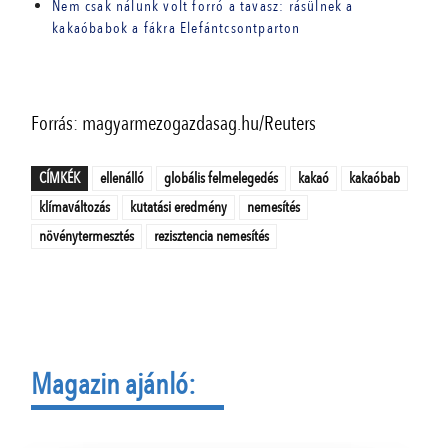
Nem csak nálunk volt forró a tavasz: rásülnek a
kakaóbabok a fákra Elefántcsontparton
Forrás: magyarmezogazdasag.hu/Reuters
CÍMKÉK
ellenálló
globális felmelegedés
kakaó
kakaóbab
klímaváltozás
kutatási eredmény
nemesítés
növénytermesztés
rezisztencia nemesítés
Magazin ajánló: