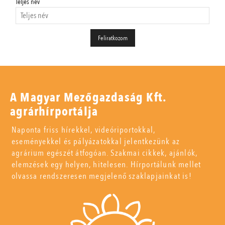
Teljes név
A Magyar Mezőgazdaság Kft.
agrárhírportálja
Naponta friss hírekkel, videóriportokkal,
eseményekkel és pályázatokkal jelentkezünk az
agrárium egészét átfogóan. Szakmai cikkek, ajánlók,
elemzések egy helyen, hitelesen. Hírportálunk mellet
olvassa rendszeresen megjelenő szaklapjainkat is!