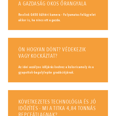
A GAZDASÁG OKOS ŐRANGYALA
Reolink G450 kültéri kamera - Folyamatos felügyelet
akkor is, ha nincs ott a gazda.
ÖN HOGYAN DÖNT? VÉDEKEZIK
VAGY KOCKÁZTAT?
Az idei aszályos időjárás kedvez a kukoricamoly és a
gyapottok-bagolylepke gradációjának.
KÖVETKEZETES TECHNOLÓGIA ÉS JÓ
IDŐZÍTÉS - MI A TITKA 4,84 TONNÁS
REPCEÁTLAGNAK?