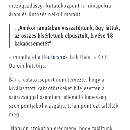
mezőgazdasági kutatóközpont is hónapokra
áram és öntözés nélkül maradt
. „Amikor januárban visszatértünk, úgy láttuk,
az összes kísérletünk elpusztult, kivéve 18
kakaócsemetét”
– mondta el a
Reutersnek
Talli Ilani, a K+F
Darom kutatója.
Bár a kutatócsoport nem tervezte, hogy a
kiválasztott kakaótörzseket kifejezetten a
szárazsággal szembeni ellenálló képesség
szempontjából vizsgálja, talán pont ezt találták
meg.
„Nagyon szokatlan eredmény, hogy találtunk