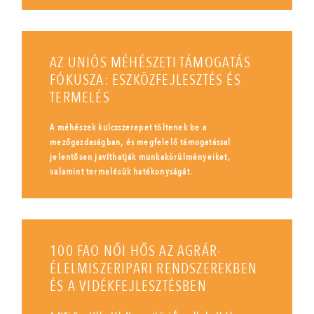
AZ UNIÓS MÉHÉSZETI TÁMOGATÁS
FÓKUSZA: ESZKÖZFEJLESZTÉS ÉS
TERMELÉS
A méhészek kulcsszerepet töltenek be a
mezőgazdaságban, és megfelelő támogatással
jelentősen javíthatják munkakörülményeiket,
valamint termelésük hatékonyságát.
100 FAO NŐI HŐS AZ AGRÁR-
ÉLELMISZERIPARI RENDSZEREKBEN
ÉS A VIDÉKFEJLESZTÉSBEN