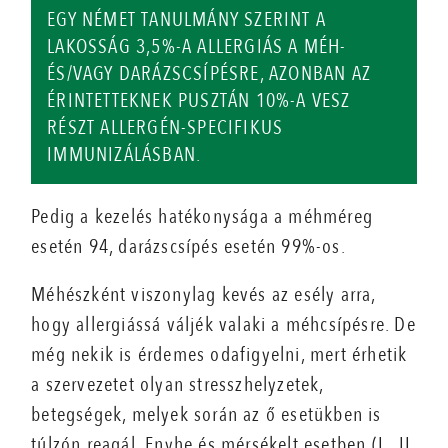
EGY NÉMET TANULMÁNY SZERINT A
LAKOSSÁG 3,5%-A ALLERGIÁS A MÉH-
ÉS/VAGY DARÁZSCSÍPÉSRE, A
ZONBAN AZ
ÉRINTETTEKNEK PUSZTÁN 10%-A VESZ
RÉSZT ALLERGÉN-SPECIFIKUS
IMMUNIZÁLÁSBAN.
Pedig a kezelés hatékonysága a méhméreg
esetén 94, darázscsípés esetén 99%-os.
Méhészként viszonylag kevés az esély arra,
hogy allergiássá váljék valaki a méhcsípésre. De
még nekik is érdemes odafigyelni, mert érhetik
a szervezetet olyan stresszhelyzetek,
betegségek, melyek során az ő esetükben is
túlzón reagál. Enyhe és mérsékelt esetben (I., II.