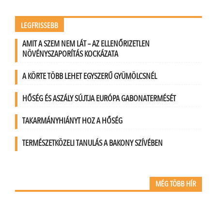
LEGFRISSEBB
AMIT A SZEM NEM LÁT – AZ ELLENŐRIZETLEN
NÖVÉNYSZAPORÍTÁS KOCKÁZATA
A KÖRTE TÖBB LEHET EGYSZERŰ GYÜMÖLCSNÉL
HŐSÉG ÉS ASZÁLY SÚJTJA EURÓPA GABONATERMÉSÉT
TAKARMÁNYHIÁNYT HOZ A HŐSÉG
TERMÉSZETKÖZELI TANULÁS A BAKONY SZÍVÉBEN
MÉG TÖBB HÍR