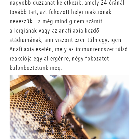
nagyobb duzzanat keletkezik, amely 24 óránál
tovább tart, azt fokozott
helyi reakciónak
nevezzü
k. Ez még mindig nem számít
allergiának vagy az anafilaxia kezdő
stádiumának, ami viszont ezen túlmegy, igen.
Anafilaxia esetén, mely az immunrendszer túlzó
reakciója egy allergénre, négy fokozatot
különböztetünk meg.
immunizálás