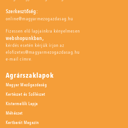
Szerkesztőség:
online@magyarmezogazdasag.hu
Fizessen elő lapjainkra kényelmesen
webshopunkban,
kérdés esetén kérjük írjon az
elofizetes@magyarmezogazdasag.hu
e-mail címre.
Agrárszaklapok
Magyar Mezőgazdaság
Kertészet és Szőlészet
Kistermelők Lapja
Méhészet
Kertbarát Magazin