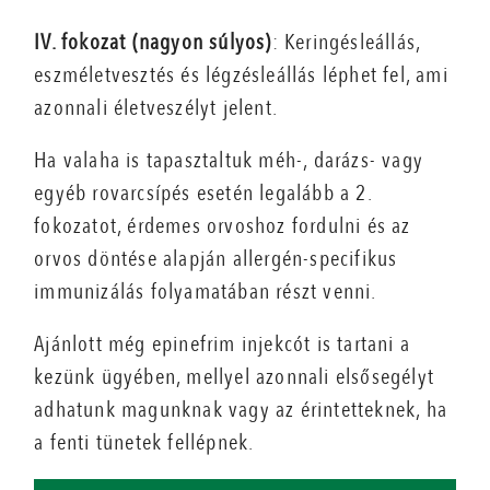
IV. fokozat (nagyon súlyos)
: Keringésleállás,
eszméletvesztés és légzésleállás léphet fel, ami
azonnali életveszélyt jelent.
Ha valaha is tapasztaltuk méh-, darázs- vagy
egyéb rovarcsípés esetén legalább a 2.
fokozatot, érdemes orvoshoz fordulni és az
orvos döntése alapján allergén-specifikus
immunizálás folyamatában részt venni.
Ajánlott még epinefrim injekcót is tartani a
kezünk ügyében, mellyel azonnali elsősegélyt
adhatunk magunknak vagy az érintetteknek, ha
a fenti tünetek fellépnek.