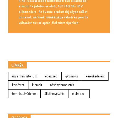
A Női Gazdálkodók Nemzetközi Éve alkalmából
elindult a jelölés az első „100 FAO Női Hős”
elismerésre. Az évente átadott díj olyan nőket
ünnepel, akiknek munkássága valódi és pozitív
változást hoz az agrár-élelmiszeriparban.
CÍMKÉK
Agrárminisztérium
egészség
gyümölcs
kereskedelem
kertészet
kiemelt
növénytermesztés
természetvédelem
állattenyésztés
élelmiszer