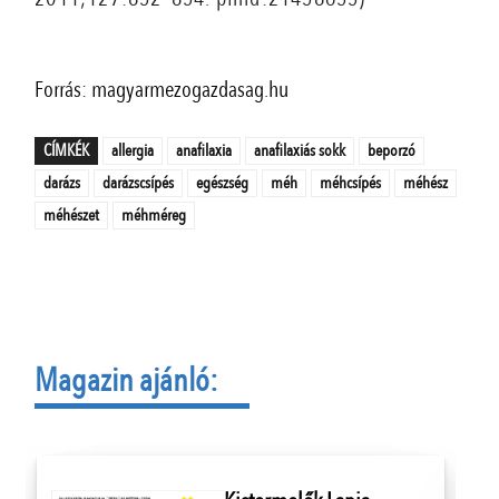
Forrás: magyarmezogazdasag.hu
CÍMKÉK
allergia
anafilaxia
anafilaxiás sokk
beporzó
darázs
darázscsípés
egészség
méh
méhcsípés
méhész
méhészet
méhméreg
Magazin ajánló: