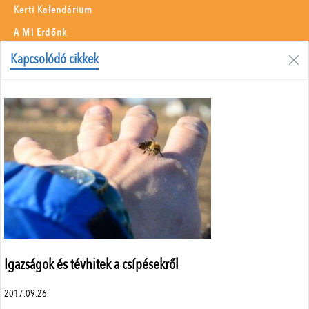
Kerti Kalendárium
A Mi Erdőnk
Borászati Füzetek
Kapcsolódó cikkek
Állattenyésztés
Menü
Adatvédelem
Szerzői jogok
Impresszum
Médiaajánlat
Központi elérhetőségek
ÁSZF
Igazságok és tévhitek a csípésekről
2017.09.26.