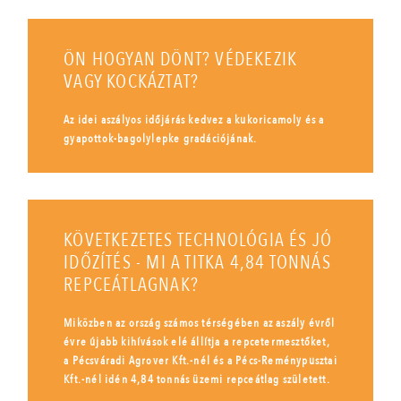
ÖN HOGYAN DÖNT? VÉDEKEZIK
VAGY KOCKÁZTAT?
Az idei aszályos időjárás kedvez a kukoricamoly és a
gyapottok-bagolylepke gradációjának.
KÖVETKEZETES TECHNOLÓGIA ÉS JÓ
IDŐZÍTÉS - MI A TITKA 4,84 TONNÁS
REPCEÁTLAGNAK?
Miközben az ország számos térségében az aszály évről
évre újabb kihívások elé állítja a repcetermesztőket,
a Pécsváradi Agrover Kft.-nél és a Pécs-Reménypusztai
Kft.-nél idén 4,84 tonnás üzemi repceátlag született.