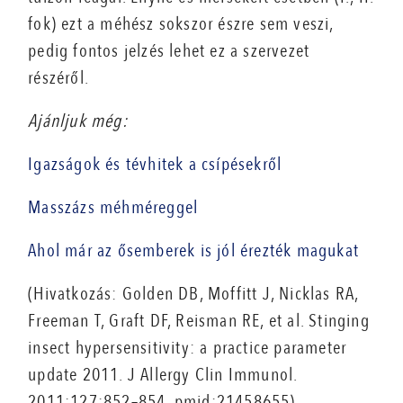
fok) ezt a méhész sokszor észre sem veszi,
pedig fontos jelzés lehet ez a szervezet
részéről.
Ajánljuk még:
Igazságok és tévhitek a csípésekről
Masszázs méhméreggel
Ahol már az ősemberek is jól érezték magukat
(Hivatkozás: Golden DB, Moffitt J, Nicklas RA,
Freeman T, Graft DF, Reisman RE, et al. Stinging
insect hypersensitivity: a practice parameter
update 2011. J Allergy Clin Immunol.
2011;127:852–854. pmid:21458655)