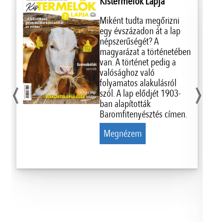
Kistermelők Lapja
Miként tudta megőrizni
egy évszázadon át a lap
népszerűségét? A
magyarázat a történetében
van. A történet pedig a
‹
›
valósághoz való
folyamatos alakulásról
szól. A lap elődjét 1903-
ban alapították
Baromfitenyésztés címen.
Megnézem