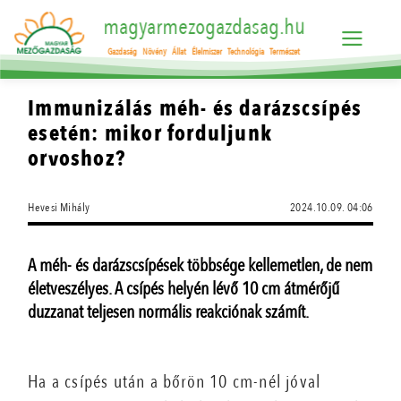
magyarmezogazdasag.hu
Gazdaság
Növény
Állat
Élelmiszer
Technológia
Természet
Immunizálás méh- és darázscsípés
esetén: mikor forduljunk
orvoshoz?
Hevesi Mihály
2024.10.09. 04:06
A méh- és darázscsípések többsége kellemetlen, de nem
életveszélyes. A csípés helyén lévő 10 cm átmérőjű
duzzanat teljesen normális reakciónak számít.
Ha a csípés után a bőrön 10 cm-nél jóval