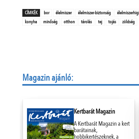
CÍMKÉK
bor
élelmiszer
élelmiszer-biztonság
élelmiszerhig
konyha
minőség
otthon
tárolás
tej
tojás
zöldség
Magazin ajánló:
Kertbarát Magazin
A Kertbarát Magazin a kert
barátainak,
hobbikertészeknek, a