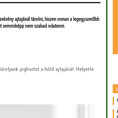
ekrény ajtajánál tárolni, hiszen onnan a legegyszerűbb
et semmiképp nem szabad odatenni.
roljunk joghurtot a hűtő ajtajánál. Helyette
L