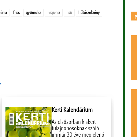
iénia
friss
gyümölcs
higiénia
hús
hűtőszekrény
Kerti Kalendárium
Az elsősorban kiskert-
tulajdonosoknak szóló
immár 30 éve megjelenő