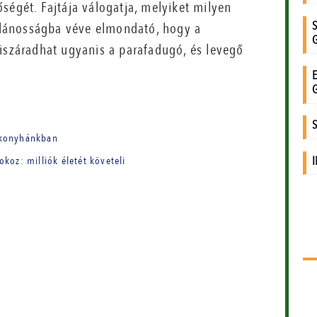
ségét. Fajtája válogatja, melyiket milyen
talánosságba véve elmondató, hogy a
Kiszáradhat ugyanis a parafadugó, és levegő
 konyhánkban
koz: milliók életét követeli