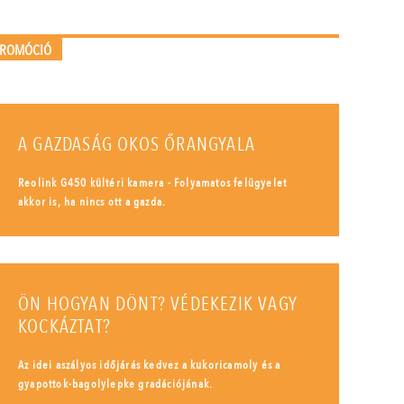
PROMÓCIÓ
A GAZDASÁG OKOS ŐRANGYALA
Reolink G450 kültéri kamera - Folyamatos felügyelet
akkor is, ha nincs ott a gazda.
ÖN HOGYAN DÖNT? VÉDEKEZIK VAGY
KOCKÁZTAT?
Az idei aszályos időjárás kedvez a kukoricamoly és a
gyapottok-bagolylepke gradációjának.