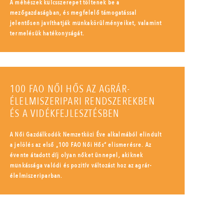
A méhészek kulcsszerepet töltenek be a
mezőgazdaságban, és megfelelő támogatással
jelentősen javíthatják munkakörülményeiket, valamint
termelésük hatékonyságát.
100 FAO NŐI HŐS AZ AGRÁR-
ÉLELMISZERIPARI RENDSZEREKBEN
ÉS A VIDÉKFEJLESZTÉSBEN
A Női Gazdálkodók Nemzetközi Éve alkalmából elindult
a jelölés az első „100 FAO Női Hős” elismerésre. Az
évente átadott díj olyan nőket ünnepel, akiknek
munkássága valódi és pozitív változást hoz az agrár-
élelmiszeriparban.