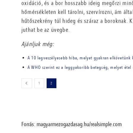
oxidáció, és a bor hosszabb ideig megőrzi minő
hőmérsékleten kell tárolni, szervírozni, ám ál
hűtőszekrény túl hideg és száraz a boroknak. 
juthat be az üvegbe.
Ajánljuk még:
A 10 legveszélyesebb hiba, melyet gyakran elkövetünk
A WHO szerint ez a leggyakoribb betegség, melyet étel o
1
2
Forrás: magyarmezogazdasag.hu/realsimple.com