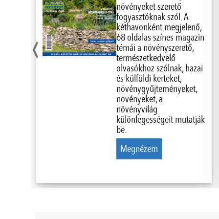
növényeket szerető
fogyasztóknak szól. A
‹
kéthavonként megjelenő,
68 oldalas színes magazin
témái a növényszerető,
természetkedvelő
olvasókhoz szólnak, hazai
és külföldi kerteket,
növénygyűjteményeket,
növényeket, a
növényvilág
különlegességeit mutatják
be.
Megnézem