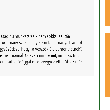
dasag.hu munkatársa – nem sokkal azután
iatudomány szakos egyetemi tanulmányait, angol
ggyőződése, hogy „a vesszők életet menthetnek”,
sírási hibánál. Odavan mindenért, ami gasztro,
 fenntarthatósággal is összeegyeztethetők, az már