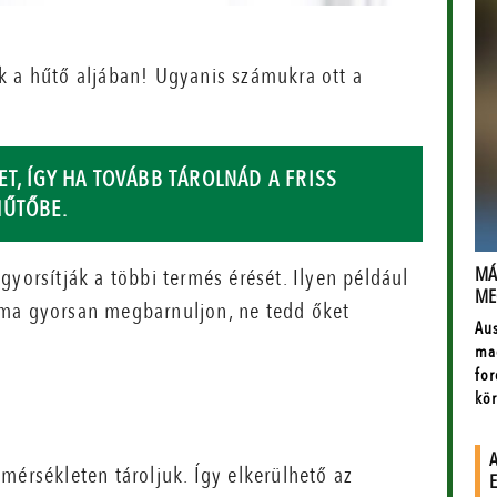
k a hűtő aljában! Ugyanis számukra ott a
T, ÍGY HA TOVÁBB TÁROLNÁD A FRISS
HŰTŐBE.
gyorsítják a többi termés érését. Ilyen például
lma gyorsan megbarnuljon, ne tedd őket
mérsékleten tároljuk. Így elkerülhető az