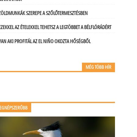
ZÖLDMUNKÁK SZEREPE A SZŐLŐTERMESZTÉSBEN
EZEKKEL AZ ÉTELEKKEL TEHETSZ A LEGTÖBBET A BÉLFLÓRÁDÉRT
VAN AKI PROFITÁL AZ EL NIÑO OKOZTA HŐSÉGBŐL
MÉG TÖBB HÍR
EGNÉPSZERŰBB