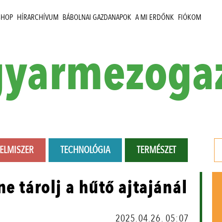
SHOP
HÍRARCHÍVUM
BÁBOLNAI GAZDANAPOK
A MI ERDŐNK
FIÓKOM
yarmezoga
LELMISZER
TECHNOLÓGIA
TERMÉSZET
ne tárolj a hűtő ajtajánál
2025.04.26. 05:07