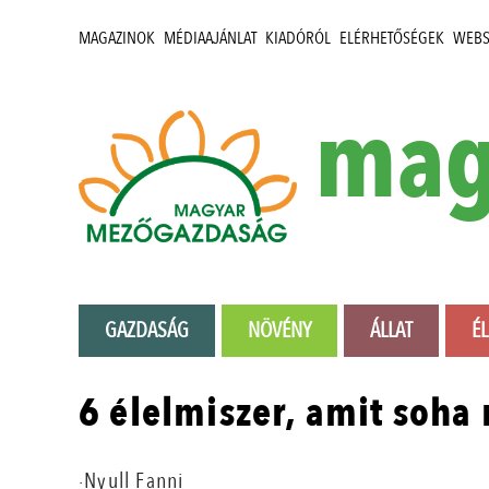
MAGAZINOK
MÉDIAAJÁNLAT
KIADÓRÓL
ELÉRHETŐSÉGEK
WEB
mag
GAZDASÁG
NÖVÉNY
ÁLLAT
É
6 élelmiszer, amit soha 
·Nyull Fanni