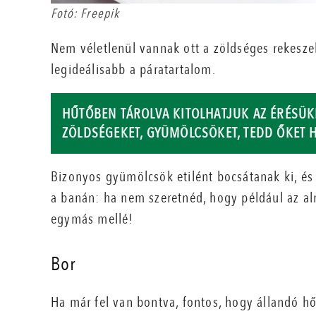
Fotó: Freepik
Nem véletlenül vannak ott a zöldséges rekesze
legideálisabb a páratartalom.
HŰTŐBEN TÁROLVA KITOLHATJUK AZ ÉRÉSÜKE
ZÖLDSÉGEKET, GYÜMÖLCSÖKET, TEDD ŐKET 
Bizonyos gyümölcsök etilént bocsátanak ki, és 
a banán: ha nem szeretnéd, hogy például az a
egymás mellé!
Bor
Ha már fel van bontva, fontos, hogy állandó hő