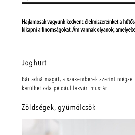
Hajlamosak vagyunk kedvenc élelmiszereinket a hűtősz
kikapni a finomságokat. Ám vannak olyanok, amelyek
Joghurt
Bár adná magát, a szakemberek szerint mégse tá
kerülhet oda például lekvár, mustár.
Zöldségek, gyümölcsök