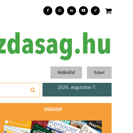
zdasag.hu
Hobbiállat
Kiskert
2026. augusztus 7.
WEBSHOP