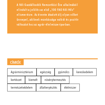
A Női Gazdálkodók Nemzetközi Éve alkalmából
elindult a jelölés az első „100 FAO Női Hős”
elismerésre. Az évente átadott díj olyan nőket
ünnepel, akiknek munkássága valódi és pozitív
változást hoz az agrár-élelmiszeriparban.
CÍMKÉK
Agrárminisztérium
egészség
gyümölcs
kereskedelem
kertészet
kiemelt
növénytermesztés
természetvédelem
állattenyésztés
élelmiszer