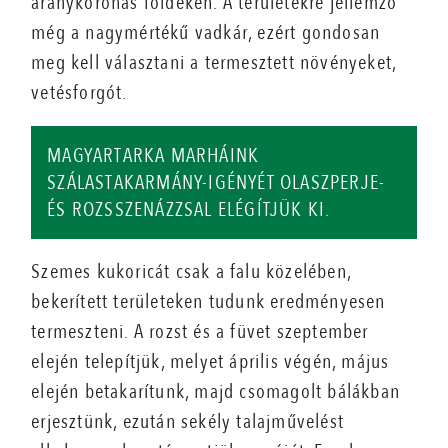
aranykoronás földeken. A területekre jellemző
még a nagymértékű vadkár, ezért gondosan
meg kell választani a termesztett növényeket,
vetésforgót.
MAGYARTARKA MARHÁINK
SZÁLASTAKARMÁNY-IGÉNYÉT OLASZPERJE-
ÉS ROZSSZENÁZZSAL ELÉGÍTJÜK KI.
Szemes kukoricát csak a falu közelében,
bekerített területeken tudunk eredményesen
termeszteni. A rozst és a füvet szeptember
elején telepítjük, melyet április végén, május
elején betakarítunk, majd csomagolt bálákban
erjesztünk, ezután sekély talajművelést