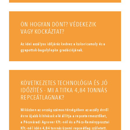
ÖN HOGYAN DÖNT? VÉDEKEZIK
VAGY KOCKÁZTAT?
Az idei aszályos időjárás kedvez a kukoricamoly és a
gyapottok-bagolylepke gradációjának.
KÖVETKEZETES TECHNOLÓGIA ÉS JÓ
IDŐZÍTÉS - MI A TITKA 4,84 TONNÁS
REPCEÁTLAGNAK?
Miközben az ország számos térségében az aszály évről
évre újabb kihívások elé állítja a repcetermesztőket,
a Pécsváradi Agrover Kft.-nél és a Pécs-Reménypusztai
Kft.-nél idén 4,84 tonnás üzemi repceátlag született.