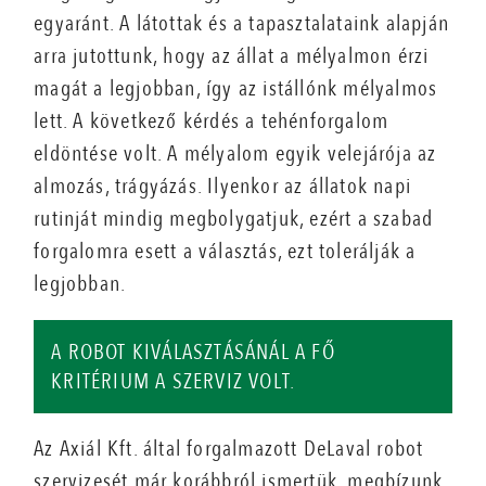
egyaránt. A látottak és a tapasztalataink alapján
arra jutottunk, hogy az állat a mélyalmon érzi
magát a legjobban, így az istállónk mélyalmos
lett. A következő kérdés a tehénforgalom
eldöntése volt. A mélyalom egyik velejárója az
almozás, trágyázás. Ilyenkor az állatok napi
rutinját mindig megbolygatjuk, ezért a szabad
forgalomra esett
a választás, ezt tolerálják a
legjobban.
A ROBOT KIVÁLASZTÁSÁNÁL A FŐ
KRITÉRIUM A SZERVIZ VOLT.
Az Axiál Kft. által forgalmazott
DeLaval robot
szervizesét már korábbról ismertük, megbízunk