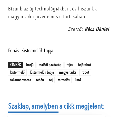
Bízunk az új technológiákban, és hiszünk a
magyartarka jövedelmező tartásában.
Szerző:
Rácz Dániel
Forrás: Kistermelők Lapja
CÍMKÉK
borjú
családi gazdaság
fejés
fejőrobot
kistermelő
Kistermelők Lapja
magyartarka
robot
takarmányozás
tehén
tej
termelés
üsző
Szaklap, amelyben a cikk megjelent: