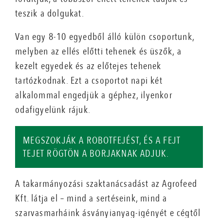
teszik a dolgukat.
Van egy 8-10 egyedből álló külön csoportunk,
melyben az ellés előtti tehenek és üszők, a
kezelt egyedek és az előtejes tehenek
tartózkodnak. Ezt a csoportot napi két
alkalommal engedjük a géphez, ilyenkor
odafigyelünk rájuk.
MEGSZOKJÁK A ROBOTFEJÉST, ÉS A FEJT
TEJET RÖGTÖN A BORJAKNAK ADJUK.
A takarmányozási szaktanácsadást az Agrofeed
Kft. látja el – mind a sertéseink, mind a
szarvasmarháink ásványianyag-igényét e cégtől