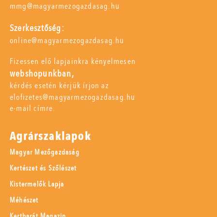
mmg@magyarmezogazdasag.hu
Szerkesztőség:
online@magyarmezogazdasag.hu
Fizessen elő lapjainkra kényelmesen
webshopunkban,
kérdés esetén kérjük írjon az
elofizetes@magyarmezogazdasag.hu
e-mail címre.
Agrárszaklapok
Magyar Mezőgazdaság
Kertészet és Szőlészet
Kistermelők Lapja
Méhészet
Kertbarát Magazin