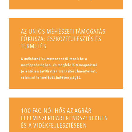
AZ UNIÓS MÉHÉSZETI TÁMOGATÁS
FÓKUSZA: ESZKÖZFEJLESZTÉS ÉS
TERMELÉS
A méhészek kulcsszerepet töltenek be a
mezőgazdaságban, és megfelelő támogatással
jelentősen javíthatják munkakörülményeiket,
valamint termelésük hatékonyságát.
100 FAO NŐI HŐS AZ AGRÁR-
ÉLELMISZERIPARI RENDSZEREKBEN
ÉS A VIDÉKFEJLESZTÉSBEN