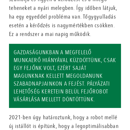
teheneket a nyári melegben. Így időben látjuk,
ha egy egyeddel probléma van. Tőgygyulladás
esetén a kérődzés is nagymértékben csökken.
Ez a rendszer a mai napig működik.
GAZDASÁGUNKBAN A MEGFELELŐ
MUNKAERŐ HIÁNYÁVAL KÜZDÖTTÜNK, CSAK
EGY FEJŐNK VOLT, EZÉRT SAJÁT
MAGUNKNAK KELLETT MEGOLDANUNK
SZABADNAPJAINKON A FEJÉST. PÁLYÁZATI
LEHETŐSÉG KERETEIN BELÜL FEJŐROBOT
VÁSÁRLÁSA MELLETT DÖNTÖTTÜNK.
2021-ben úgy határoztunk, hogy a robot mellé
új istállót is építünk, hogy a legoptimálisabban