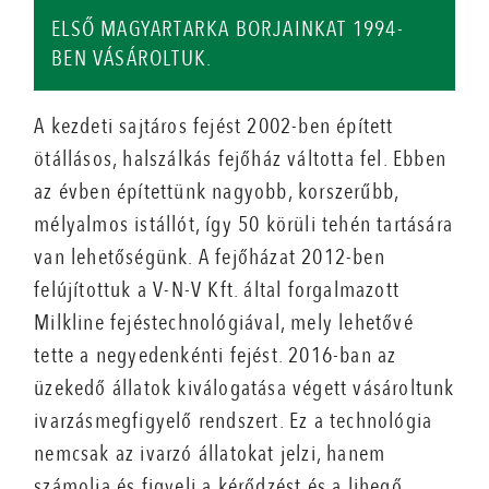
ELSŐ MAGYARTARKA BORJAINKAT 1994-
BEN VÁSÁROLTUK.
A kezdeti sajtáros fejést 2002-ben épített
ötállásos, halszálkás fejőház váltotta fel. Ebben
az évben építettünk nagyobb, korszerűbb,
mélyalmos istállót, így 50 körüli tehén tartására
van lehetőségünk. A fejőházat 2012-ben
felújítottuk a V-N-V Kft. által forgalmazott
Milkline fejéstechnológiával, mely lehetővé
tette a negyedenkénti fejést. 2016-ban az
üzekedő állatok kiválogatása végett vásároltunk
ivarzásmegfigyelő rendszert. Ez a technológia
nemcsak az ivarzó állatokat jelzi, hanem
számolja és figyeli a kérődzést és a lihegő