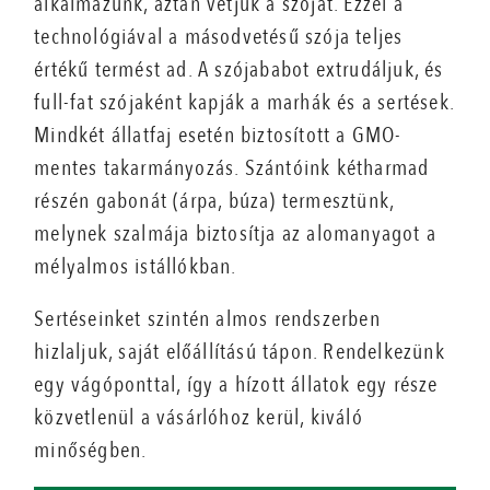
alkalmazunk, aztán vetjük a szóját. Ezzel a
technológiával a másodvetésű szója teljes
értékű termést ad. A szójababot extrudáljuk, és
full-fat szójaként kapják a marhák és a sertések.
Mindkét állatfaj esetén biztosított a GMO-
mentes takarmányozás. Szántóink kétharmad
részén gabonát (árpa, búza) termesztünk,
melynek szalmája biztosítja az alomanyagot a
mélyalmos istállókban.
Sertéseinket szintén almos rendszerben
hizlaljuk, saját előállítású tápon. Rendelkezünk
egy vágóponttal, így a hízott állatok egy része
közvetlenül a vásárlóhoz kerül, kiváló
minőségben.