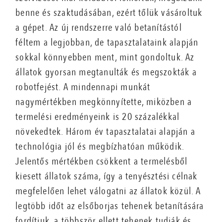
benne és szaktudásában, ezért tőlük vásároltuk
a gépet. Az új rendszerre való betanítástól
féltem a legjobban, de tapasztalataink alapján
sokkal könnyebben ment, mint gondoltuk. Az
állatok gyorsan megtanulták és megszokták a
robotfejést. A mindennapi munkát
nagymértékben megkönnyítette, miközben a
termelési eredményeink is 20 százalékkal
növekedtek. Három év tapasztalatai alapján a
technológia jól és megbízhatóan működik.
Jelentős mértékben csökkent a termelésből
kiesett állatok száma, így a tenyésztési célnak
megfelelően lehet válogatni az állatok közül. A
legtöbb időt az elsőborjas tehenek betanítására
fordítjuk, a többször ellett tehenek tudják és