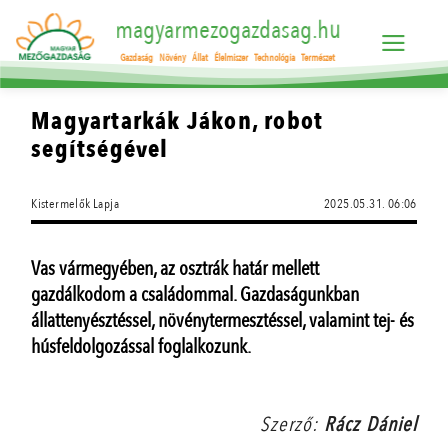
magyarmezogazdasag.hu
Gazdaság
Növény
Állat
Élelmiszer
Technológia
Természet
Magyartarkák Jákon, robot
segítségével
Kistermelők Lapja
2025.05.31. 06:06
Vas vármegyében, az osztrák határ mellett
gazdálkodom a családommal. Gazdaságunkban
állattenyésztéssel, növénytermesztéssel, valamint tej- és
húsfeldolgozással foglalkozunk.
Szerző:
Rácz Dániel