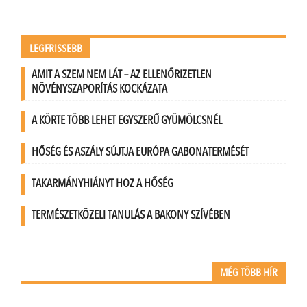
LEGFRISSEBB
AMIT A SZEM NEM LÁT – AZ ELLENŐRIZETLEN
NÖVÉNYSZAPORÍTÁS KOCKÁZATA
A KÖRTE TÖBB LEHET EGYSZERŰ GYÜMÖLCSNÉL
HŐSÉG ÉS ASZÁLY SÚJTJA EURÓPA GABONATERMÉSÉT
TAKARMÁNYHIÁNYT HOZ A HŐSÉG
TERMÉSZETKÖZELI TANULÁS A BAKONY SZÍVÉBEN
MÉG TÖBB HÍR