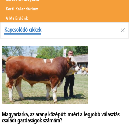
Kerti Kalendárium
A Mi Erdőnk
Borászati Füzetek
Kapcsolódó cikkek
Állattenyésztés
Menü
Adatvédelem
Szerzői jogok
Impresszum
Médiaajánlat
Központi elérhetőségek
ÁSZF
Magyartarka, az arany középút: miért a legjobb választás
családi gazdaságok számára?