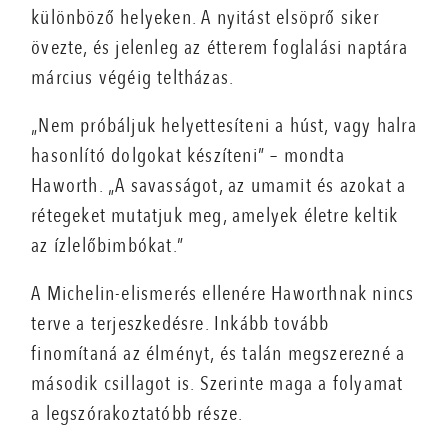
különböző helyeken. A nyitást elsöprő siker
övezte, és jelenleg az étterem foglalási naptára
március végéig teltházas.
„Nem próbáljuk helyettesíteni a húst, vagy halra
hasonlító dolgokat készíteni” – mondta
Haworth. „A savasságot, az umamit és azokat a
rétegeket mutatjuk meg, amelyek életre keltik
az ízlelőbimbókat.”
A Michelin-elismerés ellenére Haworthnak nincs
terve a terjeszkedésre. Inkább tovább
finomítaná az élményt, és talán megszerezné a
második csillagot is. Szerinte maga a folyamat
a legszórakoztatóbb része.