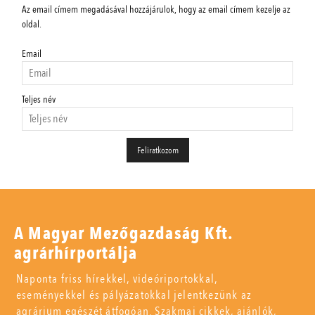
Az email címem megadásával hozzájárulok, hogy az email címem kezelje az
oldal.
Email
Teljes név
A Magyar Mezőgazdaság Kft.
agrárhírportálja
Naponta friss hírekkel, videóriportokkal,
eseményekkel és pályázatokkal jelentkezünk az
agrárium egészét átfogóan. Szakmai cikkek, ajánlók,