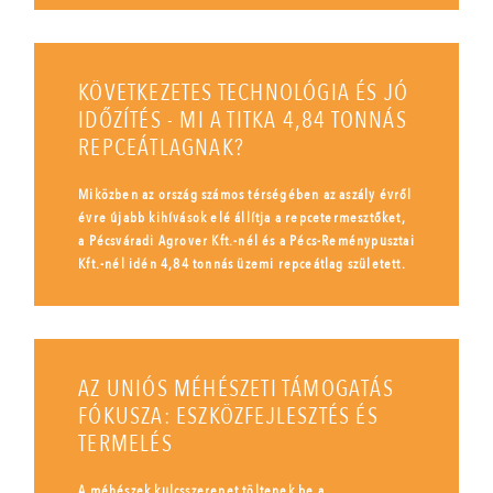
KÖVETKEZETES TECHNOLÓGIA ÉS JÓ
IDŐZÍTÉS - MI A TITKA 4,84 TONNÁS
REPCEÁTLAGNAK?
Miközben az ország számos térségében az aszály évről
évre újabb kihívások elé állítja a repcetermesztőket,
a Pécsváradi Agrover Kft.-nél és a Pécs-Reménypusztai
Kft.-nél idén 4,84 tonnás üzemi repceátlag született.
AZ UNIÓS MÉHÉSZETI TÁMOGATÁS
FÓKUSZA: ESZKÖZFEJLESZTÉS ÉS
TERMELÉS
A méhészek kulcsszerepet töltenek be a