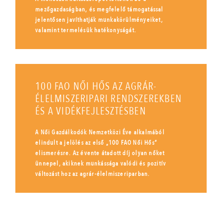
mezőgazdaságban, és megfelelő támogatással
jelentősen javíthatják munkakörülményeiket,
valamint termelésük hatékonyságát.
100 FAO NŐI HŐS AZ AGRÁR-
ÉLELMISZERIPARI RENDSZEREKBEN
ÉS A VIDÉKFEJLESZTÉSBEN
A Női Gazdálkodók Nemzetközi Éve alkalmából
elindult a jelölés az első „100 FAO Női Hős”
elismerésre. Az évente átadott díj olyan nőket
ünnepel, akiknek munkássága valódi és pozitív
változást hoz az agrár-élelmiszeriparban.