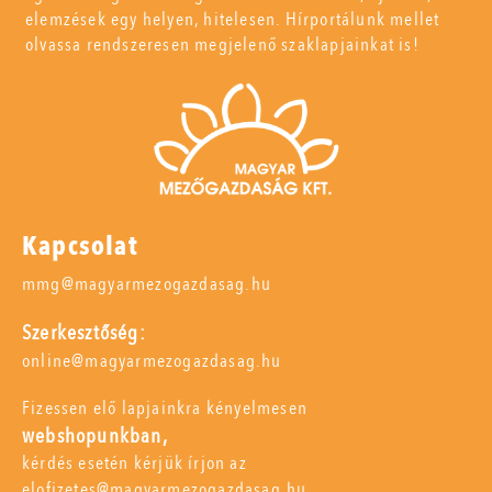
elemzések egy helyen, hitelesen. Hírportálunk mellet
olvassa rendszeresen megjelenő szaklapjainkat is!
Kapcsolat
mmg@magyarmezogazdasag.hu
Szerkesztőség:
online@magyarmezogazdasag.hu
Fizessen elő lapjainkra kényelmesen
webshopunkban,
kérdés esetén kérjük írjon az
elofizetes@magyarmezogazdasag.hu