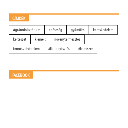
CÍMKÉK
Agrárminisztérium
egészség
gyümölcs
kereskedelem
kertészet
kiemelt
növénytermesztés
természetvédelem
állattenyésztés
élelmiszer
FACEBOOK