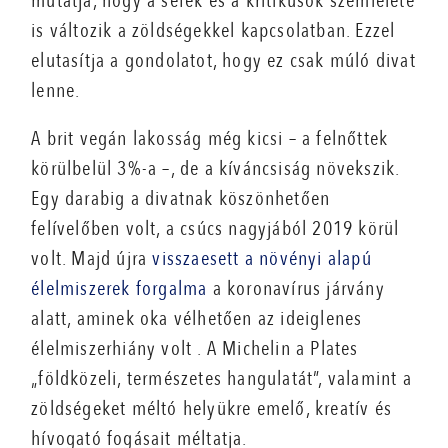
mutatja, hogy a séfek és a kritikusok szemlélete
is változik a zöldségekkel kapcsolatban. Ezzel
elutasítja a gondolatot, hogy ez csak múló divat
lenne.
A brit vegán lakosság még kicsi – a felnőttek
körülbelül 3%-a –, de a kíváncsiság növekszik.
Egy darabig a divatnak köszönhetően
felívelőben volt, a csúcs nagyjából 2019 körül
volt. Majd újra
visszaesett a növényi alapú
élelmiszerek forgalma
a koronavírus járvány
alatt, aminek oka vélhetően az ideiglenes
élelmiszerhiány volt . A Michelin a Plates
„földközeli, természetes hangulatát”, valamint a
zöldségeket méltó helyükre emelő, kreatív és
hívogató fogásait méltatja.