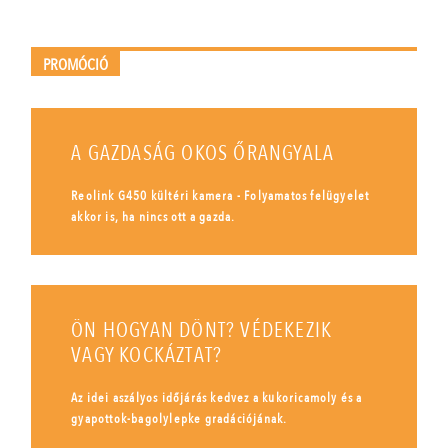
PROMÓCIÓ
A GAZDASÁG OKOS ŐRANGYALA
Reolink G450 kültéri kamera - Folyamatos felügyelet
akkor is, ha nincs ott a gazda.
ÖN HOGYAN DÖNT? VÉDEKEZIK
VAGY KOCKÁZTAT?
Az idei aszályos időjárás kedvez a kukoricamoly és a
gyapottok-bagolylepke gradációjának.