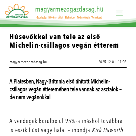
magyarmezogazdasag.hu
Gazdaság
Növény
Állat
Élelmiszer
Technológia
Természet
Húsevőkkel van tele az első
Michelin-csillagos vegán étterem
magyarmezogazdasag.hu
2025.12.01. 11:03
A Platesben, Nagy-Britnnia első áhított Michelin-
csillagos vegán étteremében tele vannak az asztalok –
de nem vegánokkal.
A vendégek körülbelül 95%-a máshol továbbra
is eszik húst vagy halat – mondja
Kirk Haworth