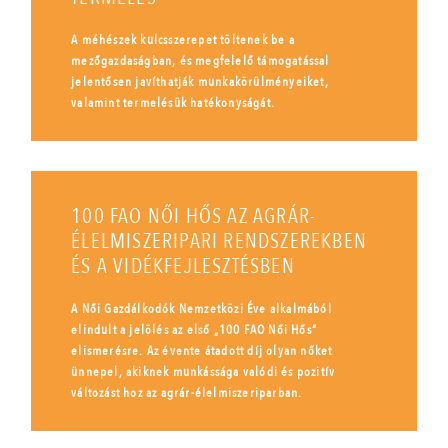
A méhészek kulcsszerepet töltenek be a
mezőgazdaságban, és megfelelő támogatással
jelentősen javíthatják munkakörülményeiket,
valamint termelésük hatékonyságát.
100 FAO NŐI HŐS AZ AGRÁR-
ÉLELMISZERIPARI RENDSZEREKBEN
ÉS A VIDÉKFEJLESZTÉSBEN
A Női Gazdálkodók Nemzetközi Éve alkalmából
elindult a jelölés az első „100 FAO Női Hős”
elismerésre. Az évente átadott díj olyan nőket
ünnepel, akiknek munkássága valódi és pozitív
változást hoz az agrár-élelmiszeriparban.