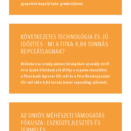
gyapottok-bagolylepke gradációjának.
KÖVETKEZETES TECHNOLÓGIA ÉS JÓ
IDŐZÍTÉS - MI A TITKA 4,84 TONNÁS
REPCEÁTLAGNAK?
Miközben az ország számos térségében az aszály évről
évre újabb kihívások elé állítja a repcetermesztőket,
a Pécsváradi Agrover Kft.-nél és a Pécs-Reménypusztai
Kft.-nél idén 4,84 tonnás üzemi repceátlag született.
AZ UNIÓS MÉHÉSZETI TÁMOGATÁS
FÓKUSZA: ESZKÖZFEJLESZTÉS ÉS
TERMELÉS