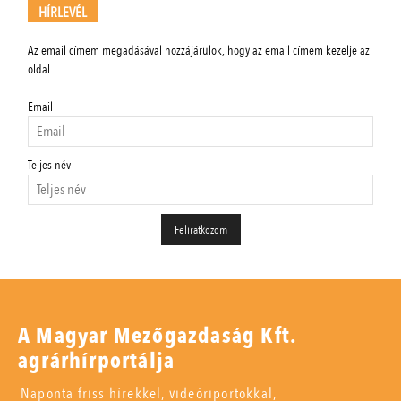
HÍRLEVÉL
Az email címem megadásával hozzájárulok, hogy az email címem kezelje az
oldal.
Email
Teljes név
A Magyar Mezőgazdaság Kft.
agrárhírportálja
Naponta friss hírekkel, videóriportokkal,