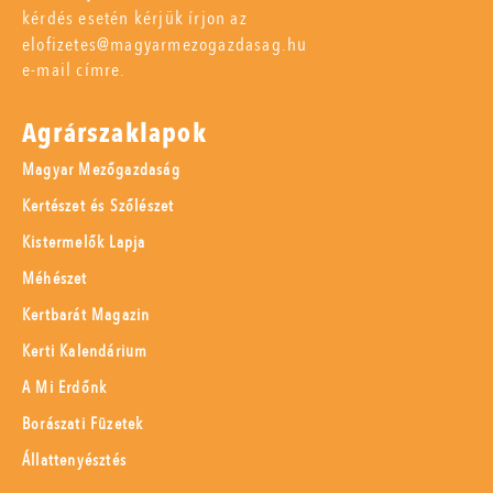
kérdés esetén kérjük írjon az
elofizetes@magyarmezogazdasag.hu
e-mail címre.
Agrárszaklapok
Magyar Mezőgazdaság
Kertészet és Szőlészet
Kistermelők Lapja
Méhészet
Kertbarát Magazin
Kerti Kalendárium
A Mi Erdőnk
Borászati Füzetek
Állattenyésztés