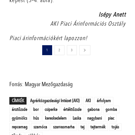
képest (3–4. ábra).
Isépy Anett
AKI Piaci Árinformációs Osztály
Piaci árinformációkért lapozzon!
1
2
3
Forrás: Magyar Mezőgazdaság
CÍMKÉK
Agrárközgazdasági Intézet (AKI)
AKI
árfolyam
árutőzsde
bor
csiperke
értéktőzsde
gabona
gomba
gyümölcs
hús
kereskedelem
Laska
nagybani
piac
repcemag
szamóca
szarvasmarha
tej
tejtermék
tojás