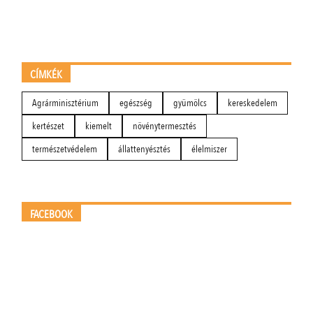
CÍMKÉK
Agrárminisztérium
egészség
gyümölcs
kereskedelem
kertészet
kiemelt
növénytermesztés
természetvédelem
állattenyésztés
élelmiszer
FACEBOOK