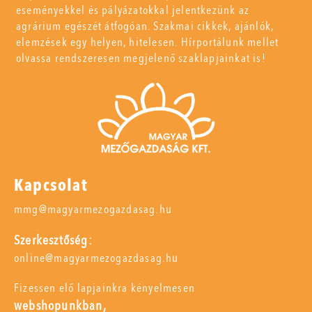
eseményekkel és pályázatokkal jelentkezünk az
agrárium egészét átfogóan. Szakmai cikkek, ajánlók,
elemzések egy helyen, hitelesen. Hírportálunk mellet
olvassa rendszeresen megjelenő szaklapjainkat is!
Kapcsolat
mmg@magyarmezogazdasag.hu
Szerkesztőség:
online@magyarmezogazdasag.hu
Fizessen elő lapjainkra kényelmesen
webshopunkban,