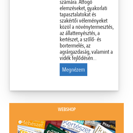
számára. Átfogó
elemzéseket, gyakorlati
tapasztalatokat és
szakértői véleményeket
közöl a növénytermesztés,
az állattenyésztés, a
kertészet, a szőlő- és
bortermelés, az
agrárgazdaság, valamint a
vidék fejlődésén...
Megnézem
WEBSHOP