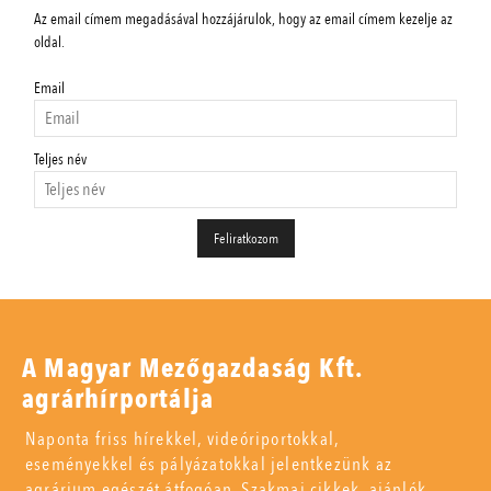
Az email címem megadásával hozzájárulok, hogy az email címem kezelje az
oldal.
Email
Teljes név
A Magyar Mezőgazdaság Kft.
agrárhírportálja
Naponta friss hírekkel, videóriportokkal,
eseményekkel és pályázatokkal jelentkezünk az
agrárium egészét átfogóan. Szakmai cikkek, ajánlók,