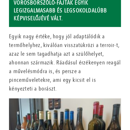
VÖRÖSBORSZŐLŐ-FAJTÁK EGYIK
LEGIZGALMASABB ÉS LEGSOKOLDALÚBB
KÉPVISELŐJÉVÉ VÁLT.
Egyik nagy értéke, hogy jól adaptálódik a
termőhelyhez, kiválóan visszatükrözi a terroir-t,
azaz le sem tagadhatja azt a szülőhelyet,
ahonnan származik. Ráadásul érzékenyen reagál
a művelésmódra is, és persze a
pinceműveletekre, ami egy kicsit el is
kényezteti a borászt.