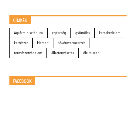
CÍMKÉK
Agrárminisztérium
egészség
gyümölcs
kereskedelem
kertészet
kiemelt
növénytermesztés
természetvédelem
állattenyésztés
élelmiszer
FACEBOOK