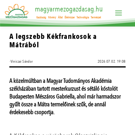
magyarmezogazdasag.hu
Gazdaság
Növény
Állat
Élelmiszer
Technológia
Természet
A legszebb Kékfrankosok a
Mátrából
·Viniczai Sándor
2026.07.02. 19:08
A közelmúltban a Magyar Tudományos Akadémia
székházában tartott mesterkurzust és sétáló kóstolót
Budapesten Mészáros Gabriella, ahol már harmadszor
gyűlt össze a Mátra termelőinek szűk, de annál
érdekesebb csoportja.