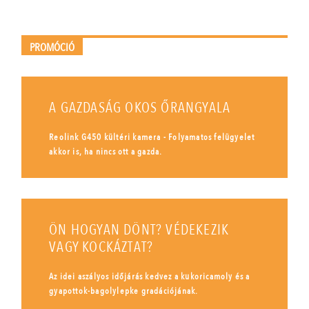
PROMÓCIÓ
A GAZDASÁG OKOS ŐRANGYALA
Reolink G450 kültéri kamera - Folyamatos felügyelet
akkor is, ha nincs ott a gazda.
ÖN HOGYAN DÖNT? VÉDEKEZIK
VAGY KOCKÁZTAT?
Az idei aszályos időjárás kedvez a kukoricamoly és a
gyapottok-bagolylepke gradációjának.