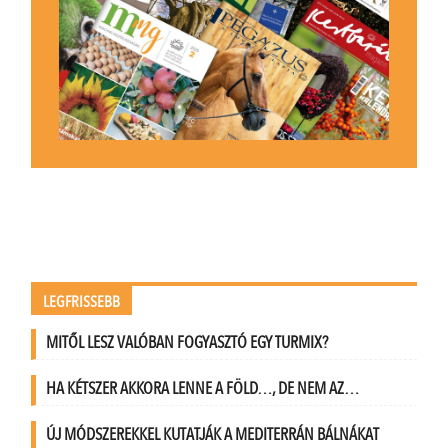
LEGFRISSEBB
MITŐL LESZ VALÓBAN FOGYASZTÓ EGY TURMIX?
HA KÉTSZER AKKORA LENNE A FÖLD…, DE NEM AZ…
ÚJ MÓDSZEREKKEL KUTATJÁK A MEDITERRÁN BÁLNÁKAT