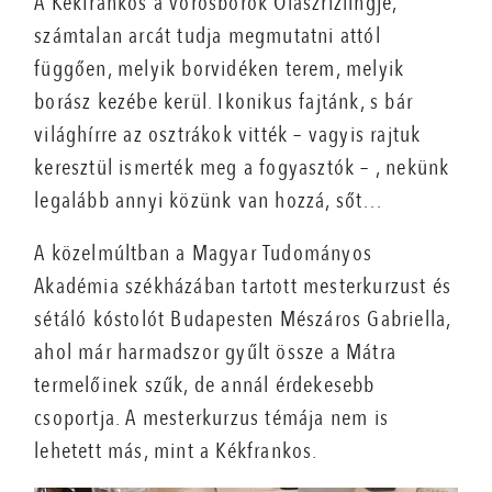
A Kékfrankos a vörösborok Olaszrizlingje,
számtalan arcát tudja megmutatni attól
függően, melyik borvidéken terem, melyik
borász kezébe kerül. Ikonikus fajtánk, s bár
világhírre az osztrákok vitték – vagyis rajtuk
keresztül ismerték meg a fogyasztók – , nekünk
legalább annyi közünk van hozzá, sőt…
A közelmúltban a Magyar Tudományos
Akadémia székházában tartott mesterkurzust és
sétáló kóstolót Budapesten Mészáros Gabriella,
ahol már harmadszor gyűlt össze a Mátra
termelőinek szűk, de annál érdekesebb
csoportja. A mesterkurzus témája nem is
lehetett más, mint a Kékfrankos.