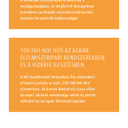
A méhészek kulcsszerepet töltenek be a
mezőgazdaságban, és megfelelő támogatással
jelentősen javíthatják munkakörülményeiket,
valamint termelésük hatékonyságát.
100 FAO NŐI HŐS AZ AGRÁR-
ÉLELMISZERIPARI RENDSZEREKBEN
ÉS A VIDÉKFEJLESZTÉSBEN
A Női Gazdálkodók Nemzetközi Éve alkalmából
elindult a jelölés az első „100 FAO Női Hős”
elismerésre. Az évente átadott díj olyan nőket
ünnepel, akiknek munkássága valódi és pozitív
változást hoz az agrár-élelmiszeriparban.