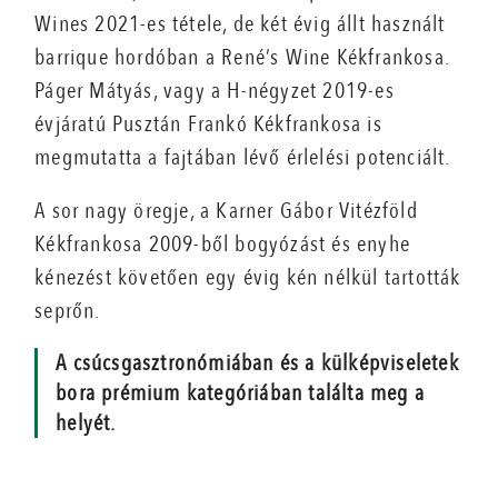
Wines 2021-es tétele, de két évig állt használt
barrique hordóban a René’s Wine Kékfrankosa.
Páger Mátyás, vagy a H-négyzet 2019-es
évjáratú Pusztán Frankó Kékfrankosa is
megmutatta a fajtában lévő érlelési potenciált.
A sor nagy öregje, a Karner Gábor Vitézföld
Kékfrankosa 2009-ből bogyózást és enyhe
kénezést követően egy évig kén nélkül tartották
seprőn.
A csúcsgasztronómiában és a külképviseletek
bora prémium kategóriában találta meg a
helyét.