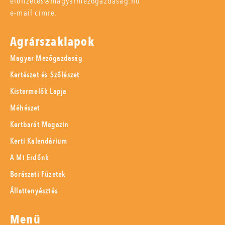
elofizetes@magyarmezogazdasag.hu
e-mail címre.
Agrárszaklapok
Magyar Mezőgazdaság
Kertészet és Szőlészet
Kistermelők Lapja
Méhészet
Kertbarát Magazin
Kerti Kalendárium
A Mi Erdőnk
Borászati Füzetek
Állattenyésztés
Menü