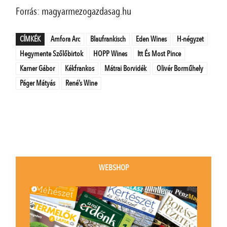
Forrás: magyarmezogazdasag.hu
CÍMKÉK
Amfora Arc
Blaufrankisch
Eden Wines
H-négyzet
Hegymente Szőlőbirtok
HOPP Wines
Itt És Most Pince
Karner Gábor
Kékfrankos
Mátrai Borvidék
Olivér Borműhely
Páger Mátyás
René’s Wine
WEBSHOP