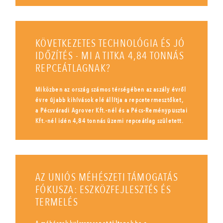
KÖVETKEZETES TECHNOLÓGIA ÉS JÓ
IDŐZÍTÉS - MI A TITKA 4,84 TONNÁS
REPCEÁTLAGNAK?
Miközben az ország számos térségében az aszály évről
évre újabb kihívások elé állítja a repcetermesztőket,
a Pécsváradi Agrover Kft.-nél és a Pécs-Reménypusztai
Kft.-nél idén 4,84 tonnás üzemi repceátlag született.
AZ UNIÓS MÉHÉSZETI TÁMOGATÁS
FÓKUSZA: ESZKÖZFEJLESZTÉS ÉS
TERMELÉS