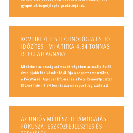
gyapottok-bagolylepke gradációjának.
KÖVETKEZETES TECHNOLÓGIA ÉS JÓ
IDŐZÍTÉS - MI A TITKA 4,84 TONNÁS
REPCEÁTLAGNAK?
Miközben az ország számos térségében az aszály évről
évre újabb kihívások elé állítja a repcetermesztőket,
a Pécsváradi Agrover Kft.-nél és a Pécs-Reménypusztai
Kft.-nél idén 4,84 tonnás üzemi repceátlag született.
AZ UNIÓS MÉHÉSZETI TÁMOGATÁS
FÓKUSZA: ESZKÖZFEJLESZTÉS ÉS