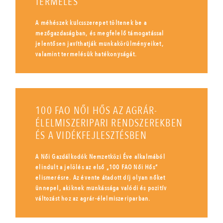
TERMELÉS
A méhészek kulcsszerepet töltenek be a
mezőgazdaságban, és megfelelő támogatással
jelentősen javíthatják munkakörülményeiket,
valamint termelésük hatékonyságát.
100 FAO NŐI HŐS AZ AGRÁR-
ÉLELMISZERIPARI RENDSZEREKBEN
ÉS A VIDÉKFEJLESZTÉSBEN
A Női Gazdálkodók Nemzetközi Éve alkalmából
elindult a jelölés az első „100 FAO Női Hős”
elismerésre. Az évente átadott díj olyan nőket
ünnepel, akiknek munkássága valódi és pozitív
változást hoz az agrár-élelmiszeriparban.