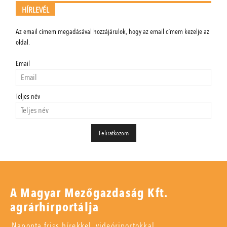
HÍRLEVÉL
Az email címem megadásával hozzájárulok, hogy az email címem kezelje az
oldal.
Email
Teljes név
A Magyar Mezőgazdaság Kft.
agrárhírportálja
Naponta friss hírekkel, videóriportokkal,