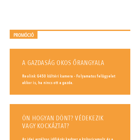
PROMÓCIÓ
A GAZDASÁG OKOS ŐRANGYALA
Reolink G450 kültéri kamera - Folyamatos felügyelet
akkor is, ha nincs ott a gazda.
ÖN HOGYAN DÖNT? VÉDEKEZIK
VAGY KOCKÁZTAT?
Az idei aszályos időjárás kedvez a kukoricamoly és a