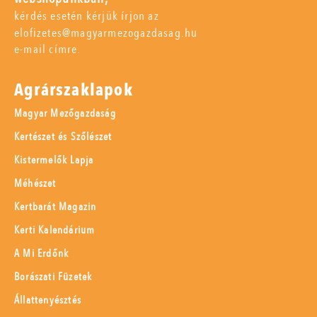
kérdés esetén kérjük írjon az
elofizetes@magyarmezogazdasag.hu
e-mail címre.
Agrárszaklapok
Magyar Mezőgazdaság
Kertészet és Szőlészet
Kistermelők Lapja
Méhészet
Kertbarát Magazin
Kerti Kalendárium
A Mi Erdőnk
Borászati Füzetek
Állattenyésztés