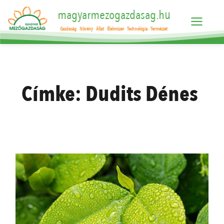
magyarmezogazdasag.hu
Gazdaság
Növény
Állat
Élelmiszer
Technológia
Természet
Címke:
Dudits Dénes