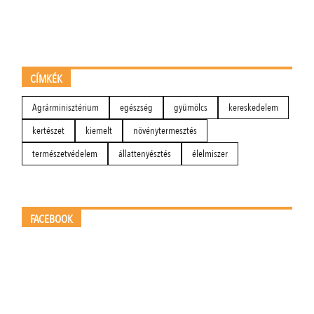
CÍMKÉK
Agrárminisztérium
egészség
gyümölcs
kereskedelem
kertészet
kiemelt
növénytermesztés
természetvédelem
állattenyésztés
élelmiszer
FACEBOOK