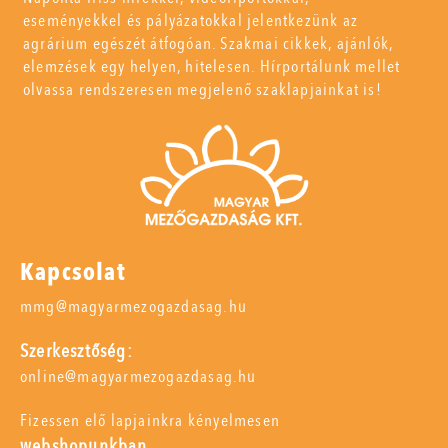
eseményekkel és pályázatokkal jelentkezünk az
agrárium egészét átfogóan. Szakmai cikkek, ajánlók,
elemzések egy helyen, hitelesen. Hírportálunk mellet
olvassa rendszeresen megjelenő szaklapjainkat is!
Kapcsolat
mmg@magyarmezogazdasag.hu
Szerkesztőség:
online@magyarmezogazdasag.hu
Fizessen elő lapjainkra kényelmesen
webshopunkban,