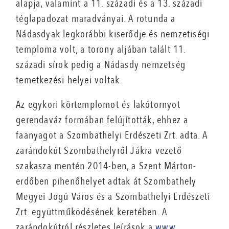
alapja, valamint a 11. századi és a 13. századi
téglapadozat maradványai. A rotunda a
Nádasdyak legkorábbi kiserődje és nemzetiségi
temploma volt, a torony aljában talált 11.
századi sírok pedig a Nádasdy nemzetség
temetkezési helyei voltak.
Az egykori körtemplomot és lakótornyot
gerendaváz formában felújították, ehhez a
faanyagot a Szombathelyi Erdészeti Zrt. adta. A
zarándokút Szombathelyről Jákra vezető
szakasza mentén 2014-ben, a Szent Márton-
erdőben pihenőhelyet adtak át Szombathely
Megyei Jogú Város és a Szombathelyi Erdészeti
Zrt. együttműködésének keretében. A
zarándokútról részletes leírások a
www.