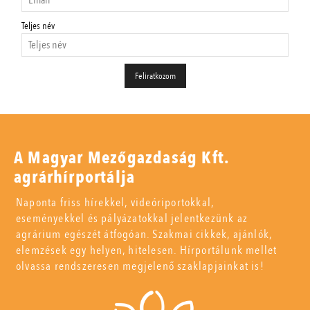
Teljes név
A Magyar Mezőgazdaság Kft.
agrárhírportálja
Naponta friss hírekkel, videóriportokkal,
eseményekkel és pályázatokkal jelentkezünk az
agrárium egészét átfogóan. Szakmai cikkek, ajánlók,
elemzések egy helyen, hitelesen. Hírportálunk mellet
olvassa rendszeresen megjelenő szaklapjainkat is!