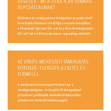
IDŐZÍTÉS - MI A TITKA 4,84 TONNÁS
REPCEÁTLAGNAK?
Miközben az ország számos térségében az aszály évről
évre újabb kihívások elé állítja a repcetermesztőket,
a Pécsváradi Agrover Kft.-nél és a Pécs-Reménypusztai
Kft.-nél idén 4,84 tonnás üzemi repceátlag született.
AZ UNIÓS MÉHÉSZETI TÁMOGATÁS
FÓKUSZA: ESZKÖZFEJLESZTÉS ÉS
TERMELÉS
A méhészek kulcsszerepet töltenek be a
mezőgazdaságban, és megfelelő támogatással
jelentősen javíthatják munkakörülményeiket,
valamint termelésük hatékonyságát.