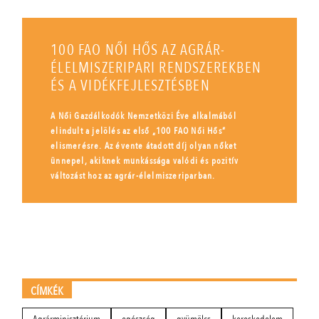
100 FAO NŐI HŐS AZ AGRÁR-
ÉLELMISZERIPARI RENDSZEREKBEN
ÉS A VIDÉKFEJLESZTÉSBEN
A Női Gazdálkodók Nemzetközi Éve alkalmából
elindult a jelölés az első „100 FAO Női Hős”
elismerésre. Az évente átadott díj olyan nőket
ünnepel, akiknek munkássága valódi és pozitív
változást hoz az agrár-élelmiszeriparban.
CÍMKÉK