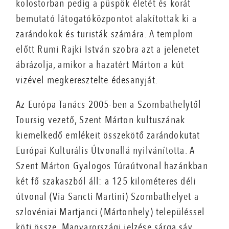
kolostorban pedig a püspök életét és korát
bemutató látogatóközpontot alakítottak ki a
zarándokok és turisták számára. A templom
előtt Rumi Rajki István szobra azt a jelenetet
ábrázolja, amikor a hazatért Márton a kút
vizével megkeresztelte édesanyját.
Az Európa Tanács 2005-ben a Szombathelytől
Toursig vezető, Szent Márton kultuszának
kiemelkedő emlékeit összekötő zarándokutat
Európai Kulturális Útvonallá nyilvánította. A
Szent Márton Gyalogos Túraútvonal hazánkban
két fő szakaszból áll: a 125 kilométeres déli
útvonal (Via Sancti Martini) Szombathelyet a
szlovéniai Martjanci (Mártonhely) településsel
köti össze. Magyarországi jelzése sárga sáv,