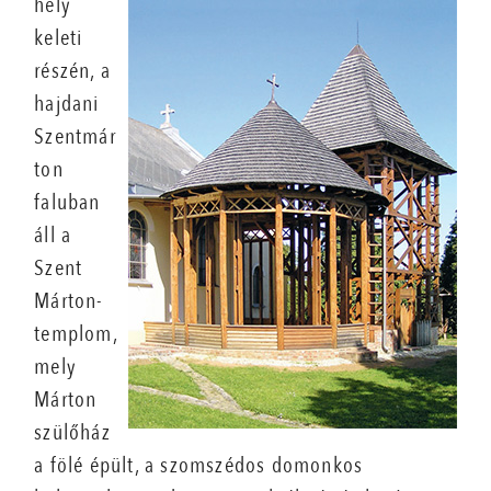
hely
keleti
részén, a
hajdani
Szentmár
ton
faluban
áll a
Szent
Márton-
templom,
mely
Márton
szülőház
a fölé épült, a szomszédos domonkos