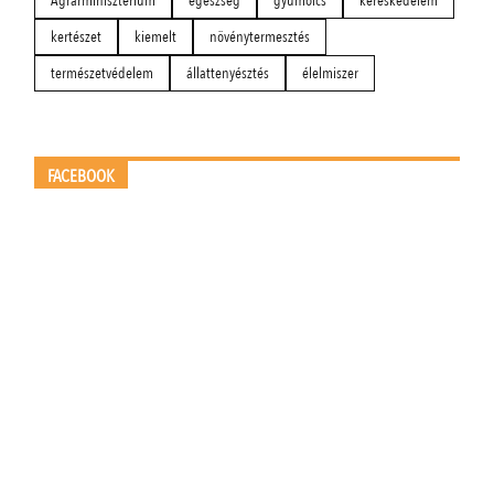
Agrárminisztérium
egészség
gyümölcs
kereskedelem
kertészet
kiemelt
növénytermesztés
természetvédelem
állattenyésztés
élelmiszer
FACEBOOK