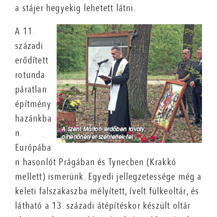
a stájer hegyekig lehetett látni.
A 11.
századi
erődített
rotunda
páratlan
építmény
hazánkba
n.
Európába
n hasonlót Prágában és Tynecben (Krakkó
mellett) ismerünk. Egyedi jellegzetessége még a
keleti falszakaszba mélyített, ívelt fülkeoltár, és
látható a 13. századi átépítéskor készült oltár