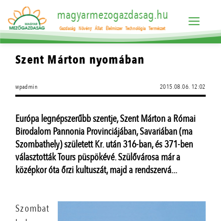
magyarmezogazdasag.hu
Gazdaság
Növény
Állat
Élelmiszer
Technológia
Természet
Szent Márton nyomában
wpadmin
2015.08.06. 12:02
Európa legnépszerűbb szentje, Szent Márton a Római
Birodalom Pannonia Provinciájában, Savariában (ma
Szombathely) született Kr. után 316-ban, és 371-ben
választották Tours püspökévé. Szülővárosa már a
középkor óta őrzi kultuszát, majd a rendszervá...
Szombat