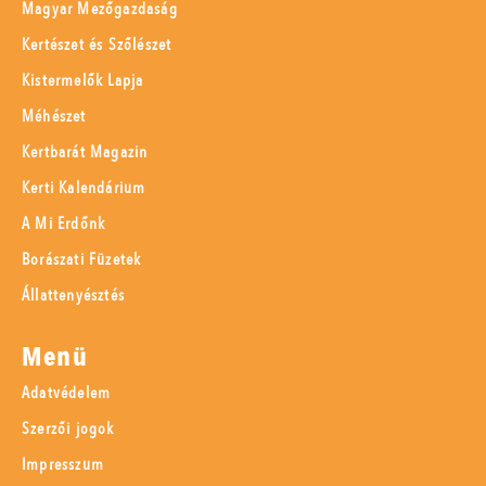
Magyar Mezőgazdaság
Kertészet és Szőlészet
Kistermelők Lapja
Méhészet
Kertbarát Magazin
Kerti Kalendárium
A Mi Erdőnk
Borászati Füzetek
Állattenyésztés
Menü
Adatvédelem
Szerzői jogok
Impresszum