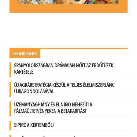
LEGFRISSEBB
SPANYOLORSZÁGBAN DRÁMAIAN NŐTT AZ ERDŐTÜZEK
KÁRTÉTELE
ÚJ AGRÁRSTRATÉGIA KÉSZÜL A TELJES ÉLELMISZERLÁNC
ÚJRAGONDOLÁSÁVAL
ÜZEMANYAGHIÁNY ÉS EL NIÑO NEHEZÍTI A
PÁLMAÜLTETVÉNYEKEN A BETAKARÍTÁST
SIPIRC A KERTEMBŐL!