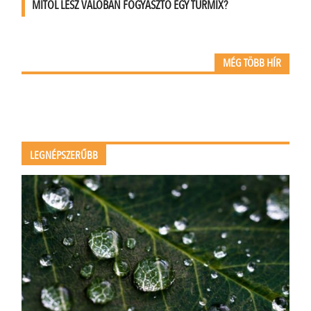
MITŐL LESZ VALÓBAN FOGYASZTÓ EGY TURMIX?
MÉG TÖBB HÍR
LEGNÉPSZERŰBB