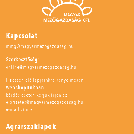
Kapcsolat
mmg@magyarmezogazdasag.hu
Szerkesztőség:
online@magyarmezogazdasag.hu
Fizessen elő lapjainkra kényelmesen
webshopunkban,
kérdés esetén kérjük írjon az
elofizetes@magyarmezogazdasag.hu
e-mail címre.
Agrárszaklapok