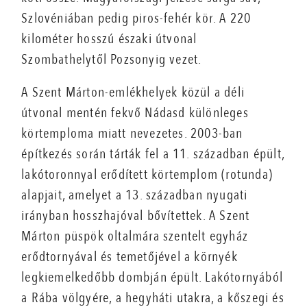
Szlovéniában pedig piros-fehér kör. A 220
kilométer hosszú északi útvonal
Szombathelytől Pozsonyig vezet.
A Szent Márton-emlékhelyek közül a déli
útvonal mentén fekvő Nádasd különleges
körtemploma miatt nevezetes. 2003-ban
építkezés során tárták fel a 11. században épült,
lakótoronnyal erődített körtemplom (rotunda)
alapjait, amelyet a 13. században nyugati
irányban hosszhajóval bővítettek. A Szent
Márton püspök oltalmára szentelt egyház
erődtornyával és temetőjével a környék
legkiemelkedőbb dombján épült. Lakótornyából
a Rába völgyére, a hegyháti utakra, a kőszegi és