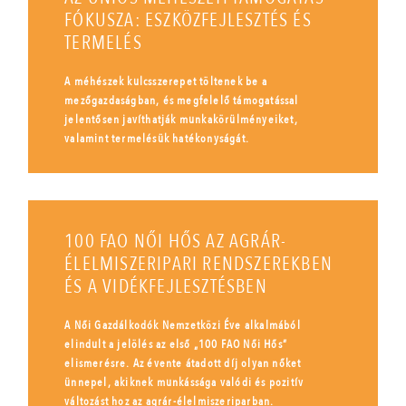
FÓKUSZA: ESZKÖZFEJLESZTÉS ÉS
TERMELÉS
A méhészek kulcsszerepet töltenek be a
mezőgazdaságban, és megfelelő támogatással
jelentősen javíthatják munkakörülményeiket,
valamint termelésük hatékonyságát.
100 FAO NŐI HŐS AZ AGRÁR-
ÉLELMISZERIPARI RENDSZEREKBEN
ÉS A VIDÉKFEJLESZTÉSBEN
A Női Gazdálkodók Nemzetközi Éve alkalmából
elindult a jelölés az első „100 FAO Női Hős”
elismerésre. Az évente átadott díj olyan nőket
ünnepel, akiknek munkássága valódi és pozitív
változást hoz az agrár-élelmiszeriparban.