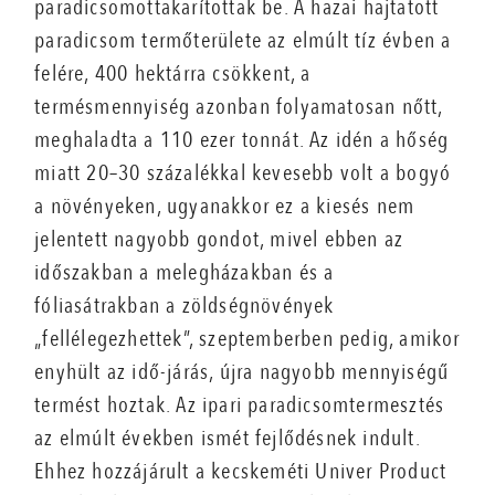
paradicsomottakarítottak be. A hazai hajtatott
paradicsom termőterülete az elmúlt tíz évben a
felére, 400 hektárra csökkent, a
termésmennyiség azonban folyamatosan nőtt,
meghaladta a 110 ezer tonnát. Az idén a hőség
miatt 20–30 százalékkal kevesebb volt a bogyó
a növényeken, ugyanakkor ez a kiesés nem
jelentett nagyobb gondot, mivel ebben az
időszakban a melegházakban és a
fóliasátrakban a zöldségnövények
„fellélegezhettek”, szeptemberben pedig, amikor
enyhült az idő-járás, újra nagyobb mennyiségű
termést hoztak. Az ipari paradicsomtermesztés
az elmúlt években ismét fejlődésnek indult.
Ehhez hozzájárult a kecskeméti Univer Product