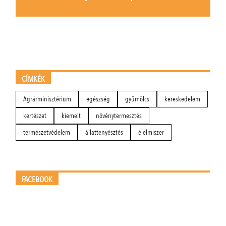
CÍMKÉK
Agrárminisztérium
egészség
gyümölcs
kereskedelem
kertészet
kiemelt
növénytermesztés
természetvédelem
állattenyésztés
élelmiszer
FACEBOOK