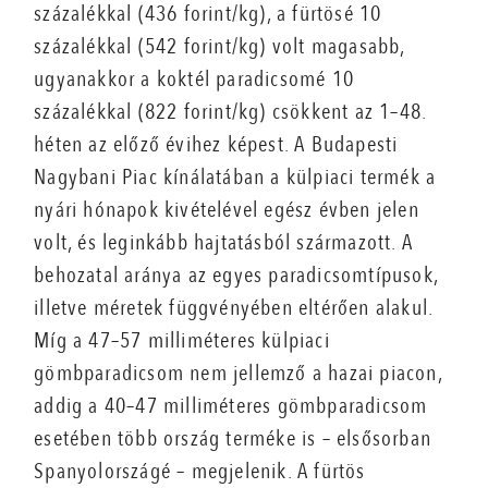
százalékkal (436 forint/kg), a fürtösé 10
százalékkal (542 forint/kg) volt magasabb,
ugyanakkor a koktél paradicsomé 10
százalékkal (822 forint/kg) csökkent az 1–48.
héten az előző évihez képest. A Budapesti
Nagybani Piac kínálatában a külpiaci termék a
nyári hónapok kivételével egész évben jelen
volt, és leginkább hajtatásból származott. A
behozatal aránya az egyes paradicsomtípusok,
illetve méretek függvényében eltérően alakul.
Míg a 47–57 milliméteres külpiaci
gömbparadicsom nem jellemző a hazai piacon,
addig a 40–47 milliméteres gömbparadicsom
esetében több ország terméke is – elsősorban
Spanyolországé – megjelenik. A fürtös