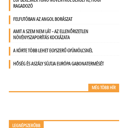
EGY BÉKÉSNEK TŰNŐ NÖVÉNYRŐL DERÜLT KI, HOGY
RAGADOZÓ
FELFUTÓBAN AZ ANGOL BORÁSZAT
AMIT A SZEM NEM LÁT – AZ ELLENŐRIZETLEN
NÖVÉNYSZAPORÍTÁS KOCKÁZATA
A KÖRTE TÖBB LEHET EGYSZERŰ GYÜMÖLCSNÉL
HŐSÉG ÉS ASZÁLY SÚJTJA EURÓPA GABONATERMÉSÉT
MÉG TÖBB HÍR
LEGNÉPSZERŰBB