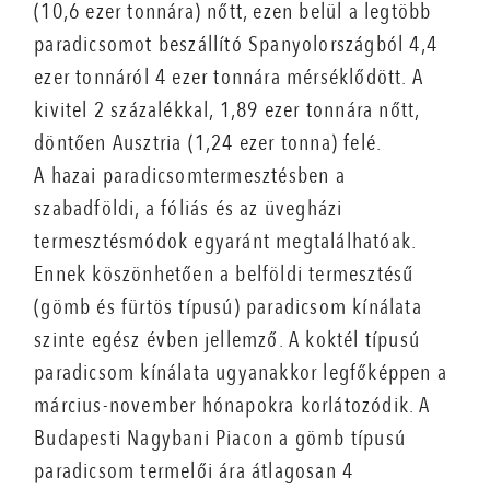
(10,6 ezer tonnára) nőtt, ezen belül a legtöbb
paradicsomot beszállító Spanyolországból 4,4
ezer tonnáról 4 ezer tonnára mérséklődött. A
kivitel 2 százalékkal, 1,89 ezer tonnára nőtt,
döntően Ausztria (1,24 ezer tonna) felé.
A hazai paradicsomtermesztésben a
szabadföldi, a fóliás és az üvegházi
termesztésmódok egyaránt megtalálhatóak.
Ennek köszönhetően a belföldi termesztésű
(gömb és fürtös típusú) paradicsom kínálata
szinte egész évben jellemző. A koktél típusú
paradicsom kínálata ugyanakkor legfőképpen a
március-november hónapokra korlátozódik. A
Budapesti Nagybani Piacon a gömb típusú
paradicsom termelői ára átlagosan 4