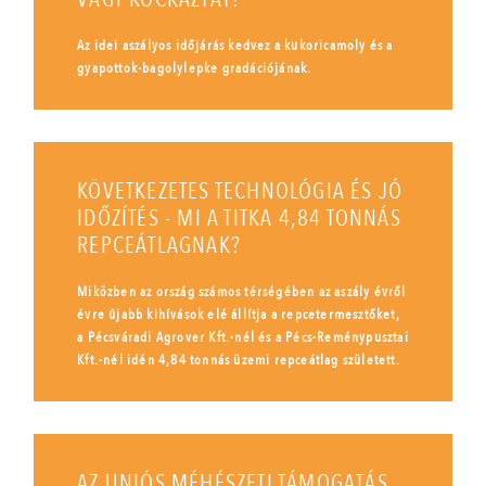
Az idei aszályos időjárás kedvez a kukoricamoly és a
gyapottok-bagolylepke gradációjának.
KÖVETKEZETES TECHNOLÓGIA ÉS JÓ
IDŐZÍTÉS - MI A TITKA 4,84 TONNÁS
REPCEÁTLAGNAK?
Miközben az ország számos térségében az aszály évről
évre újabb kihívások elé állítja a repcetermesztőket,
a Pécsváradi Agrover Kft.-nél és a Pécs-Reménypusztai
Kft.-nél idén 4,84 tonnás üzemi repceátlag született.
AZ UNIÓS MÉHÉSZETI TÁMOGATÁS