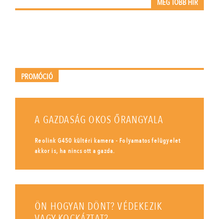
MÉG TÖBB HÍR
PROMÓCIÓ
A GAZDASÁG OKOS ŐRANGYALA
Reolink G450 kültéri kamera - Folyamatos felügyelet
akkor is, ha nincs ott a gazda.
ÖN HOGYAN DÖNT? VÉDEKEZIK
VAGY KOCKÁZTAT?