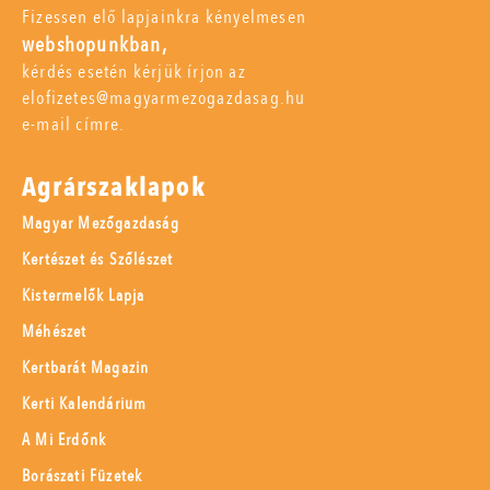
Fizessen elő lapjainkra kényelmesen
webshopunkban,
kérdés esetén kérjük írjon az
elofizetes@magyarmezogazdasag.hu
e-mail címre.
Agrárszaklapok
Magyar Mezőgazdaság
Kertészet és Szőlészet
Kistermelők Lapja
Méhészet
Kertbarát Magazin
Kerti Kalendárium
A Mi Erdőnk
Borászati Füzetek