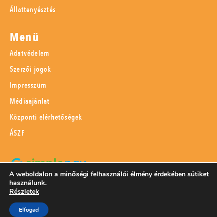
Állattenyésztés
Menü
Adatvédelem
Szerzői jogok
Impresszum
Médiaajánlat
Központi elérhetőségek
ÁSZF
A weboldalon a minőségi felhasználói élmény érdekében sütiket
használunk.
SimplePay adattovábbítási nyilatkozat
Részletek
Elfogad
© 2023 Magyar Mezőgazdaság Kft.