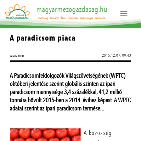
magyarmezogazdasag.hu
Gazdaság
Növény
Állat
Élelmiszer
Technológia
Természet
A paradicsom piaca
wpadmin
2015.12.07. 09:43
A Paradicsomfeldolgozók Világszövetségének (WPTC)
októberi jelentése szerint globális szinten az ipari
paradicsom mennyisége 3,4 százalékkal, 41,2 millió
tonnára bővült 2015-ben a 2014. évihez képest. A WPTC
adatai szerint az ipari paradicsom termése...
A közösség