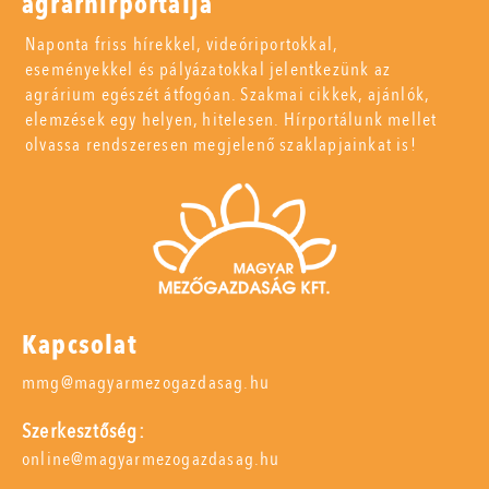
agrárhírportálja
Naponta friss hírekkel, videóriportokkal,
eseményekkel és pályázatokkal jelentkezünk az
agrárium egészét átfogóan. Szakmai cikkek, ajánlók,
elemzések egy helyen, hitelesen. Hírportálunk mellet
olvassa rendszeresen megjelenő szaklapjainkat is!
Kapcsolat
mmg@magyarmezogazdasag.hu
Szerkesztőség:
online@magyarmezogazdasag.hu