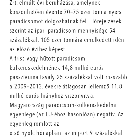
Zrt. elmúlt évi beruházása, amelynek
köszönhetően évente 70–75 ezer tonna nyers
paradicsomot dolgozhatnak fel. Előrejelzések
szerint az ipari paradicsom mennyisége 54
százalékkal, 105 ezer tonnára emelkedett idén
az előző évihez képest.
A friss vagy hűtött paradicsom
külkereskedelmének 14,8 millió eurós
passzívuma tavaly 25 százalékkal volt rosszabb
a 2009–2013. évekre átlagosan jellemző 11,8
millió eurós hiányhoz viszonyítva.
Magyarország paradicsom-külkereskedelmi
egyenlege (az EU-éhoz hasonlóan) negatív. Az
egyenleg romlott az
első nyolc hónapban: az import 9 százalékkal