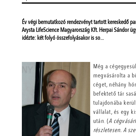
Év végi bemutatkozó rendezvényt tartott kereskedő par
Arysta LifeScience Magyarország Kft. Herpai Sándor üg
idézte: két folyó összefolyásakor is so...
Még a cégegyesül
megvásárolta a b
céget, néhány hó
befektető tár sas
tulajdonába kerü
vállalat, és egy 
után. (
A cégvásár
részletesen. A sze