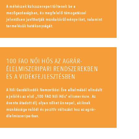
A méhészek kulcsszerepet töltenek be a
mezőgazdaságban, és megfelelő támogatással
jelentősen javíthatják munkakörülményeiket, valamint
termelésük hatékonyságát.
100 FAO NŐI HŐS AZ AGRÁR-
ÉLELMISZERIPARI RENDSZEREKBEN
ÉS A VIDÉKFEJLESZTÉSBEN
A Női Gazdálkodók Nemzetközi Éve alkalmából elindult
a jelölés az első „100 FAO Női Hős” elismerésre. Az
évente átadott díj olyan nőket ünnepel, akiknek
munkássága valódi és pozitív változást hoz az agrár-
élelmiszeriparban.