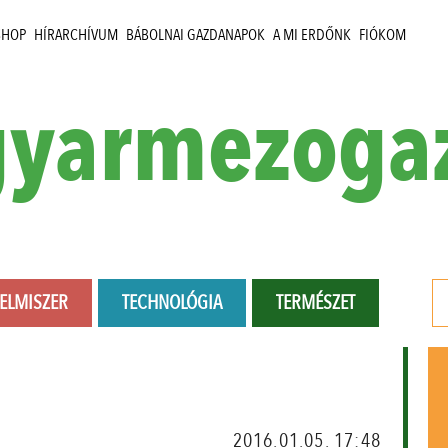
SHOP
HÍRARCHÍVUM
BÁBOLNAI GAZDANAPOK
A MI ERDŐNK
FIÓKOM
yarmezoga
LELMISZER
TECHNOLÓGIA
TERMÉSZET
2016.01.05. 17:48