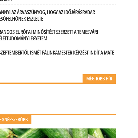
ANNYI AZ ÁRVASZÚNYOG, HOGY AZ IDŐJÁRÁSRADAR
ESŐFELHŐNEK ÉSZLELTE
RANGOS EURÓPAI MINŐSÍTÉST SZERZETT A TEMESVÁRI
ÉLETTUDOMÁNYI EGYETEM
SZEPTEMBERTŐL ISMÉT PÁLINKAMESTER KÉPZÉST INDÍT A MATE
MÉG TÖBB HÍR
EGNÉPSZERŰBB