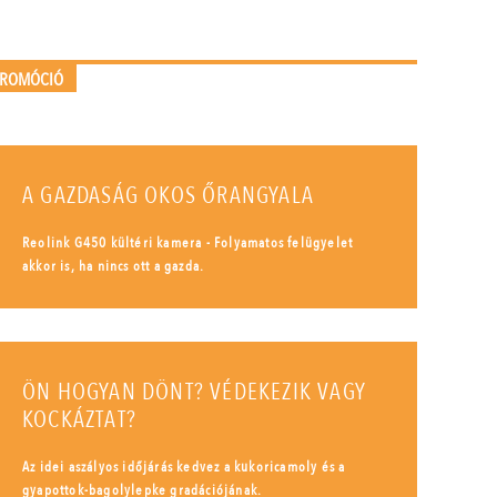
PROMÓCIÓ
A GAZDASÁG OKOS ŐRANGYALA
Reolink G450 kültéri kamera - Folyamatos felügyelet
akkor is, ha nincs ott a gazda.
ÖN HOGYAN DÖNT? VÉDEKEZIK VAGY
KOCKÁZTAT?
Az idei aszályos időjárás kedvez a kukoricamoly és a
gyapottok-bagolylepke gradációjának.