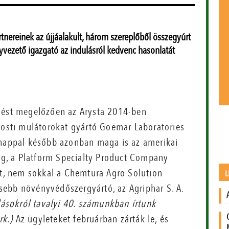
tnereinek az újjáalakult, három szereplőből összegyúrt
yvezető igazgató az indulásról kedvenc hasonlatát
ést megelőzően az Arysta 2014-ben
iosti mulátorokat gyártó Goëmar Laboratories
nappal később azonban maga is az amerikai
ág, a Platform Specialty Product Company
lt, nem sokkal a Chemtura Agro Solution
L
kisebb növényvédőszergyártó, az Agriphar S. A.
lásokról tavalyi 40. számunkban írtunk
rk.)
Az ügyleteket februárban zárták le, és