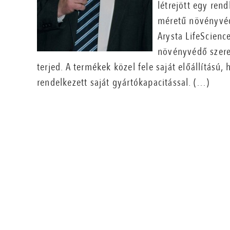
létrejött egy ren
méretű növényvédő
Arysta LifeScience
növényvédő szere
terjed. A termékek közel fele saját előállítású
rendelkezett saját gyártókapacitással. (…)