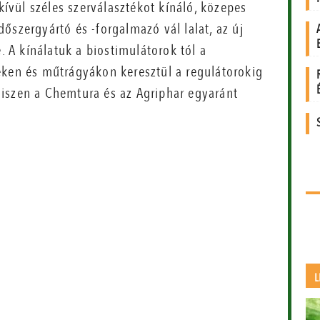
dkívül széles szerválasztékot kínáló, közepes
szergyártó és -forgalmazó vál lalat, az új
. A kínálatuk a biostimulátorok tól a
ken és műtrágyákon keresztül a regulátorokig
, hiszen a Chemtura és az Agriphar egyaránt
L