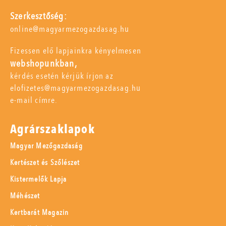
Szerkesztőség:
online@magyarmezogazdasag.hu
Fizessen elő lapjainkra kényelmesen
webshopunkban,
kérdés esetén kérjük írjon az
elofizetes@magyarmezogazdasag.hu
e-mail címre.
Agrárszaklapok
Magyar Mezőgazdaság
Kertészet és Szőlészet
Kistermelők Lapja
Méhészet
Kertbarát Magazin