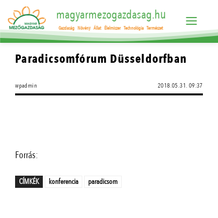
magyarmezogazdasag.hu
Gazdaság
Növény
Állat
Élelmiszer
Technológia
Természet
Paradicsomfórum Düsseldorfban
wpadmin
2018.05.31. 09:37
Forrás:
CÍMKÉK
konferencia
paradicsom