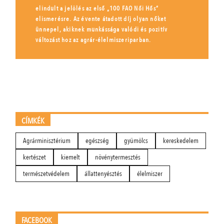
elindult a jelölés az első „100 FAO Női Hős”
elismerésre. Az évente átadott díj olyan nőket
ünnepel, akiknek munkássága valódi és pozitív
változást hoz az agrár-élelmiszeriparban.
CÍMKÉK
Agrárminisztérium
egészség
gyümölcs
kereskedelem
kertészet
kiemelt
növénytermesztés
természetvédelem
állattenyésztés
élelmiszer
FACEBOOK