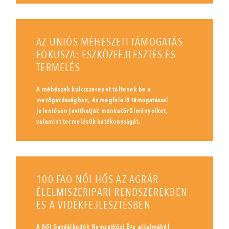
AZ UNIÓS MÉHÉSZETI TÁMOGATÁS
FÓKUSZA: ESZKÖZFEJLESZTÉS ÉS
TERMELÉS
A méhészek kulcsszerepet töltenek be a
mezőgazdaságban, és megfelelő támogatással
jelentősen javíthatják munkakörülményeiket,
valamint termelésük hatékonyságát.
100 FAO NŐI HŐS AZ AGRÁR-
ÉLELMISZERIPARI RENDSZEREKBEN
ÉS A VIDÉKFEJLESZTÉSBEN
A Női Gazdálkodók Nemzetközi Éve alkalmából