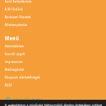
Kerti Kalendárium
A Mi Erdőnk
Borászati Füzetek
Állattenyésztés
Menü
Adatvédelem
Szerzői jogok
Impresszum
Médiaajánlat
Központi elérhetőségek
ÁSZF
A weboldalon a minőségi felhasználói élmény érdekében sütiket