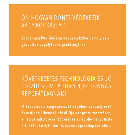
ÖN HOGYAN DÖNT? VÉDEKEZIK
VAGY KOCKÁZTAT?
Az idei aszályos időjárás kedvez a kukoricamoly és a
gyapottok-bagolylepke gradációjának.
KÖVETKEZETES TECHNOLÓGIA ÉS JÓ
IDŐZÍTÉS - MI A TITKA 4,84 TONNÁS
REPCEÁTLAGNAK?
Miközben az ország számos térségében az aszály évről
évre újabb kihívások elé állítja a repcetermesztőket,
a Pécsváradi Agrover Kft.-nél és a Pécs-Reménypusztai
Kft.-nél idén 4,84 tonnás üzemi repceátlag született.