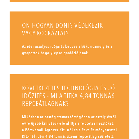
ÖN HOGYAN DÖNT? VÉDEKEZIK
VAGY KOCKÁZTAT?
Az idei aszályos időjárás kedvez a kukoricamoly és a
gyapottok-bagolylepke gradációjának.
KÖVETKEZETES TECHNOLÓGIA ÉS JÓ
IDŐZÍTÉS - MI A TITKA 4,84 TONNÁS
REPCEÁTLAGNAK?
Miközben az ország számos térségében az aszály évről
évre újabb kihívások elé állítja a repcetermesztőket,
a Pécsváradi Agrover Kft.-nél és a Pécs-Reménypusztai
Kft.-nél idén 4,84 tonnás üzemi repceátlag született.