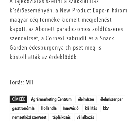
A tájékoztatás szerint a szakkiállítás
kísérőeseményén, a New Product Expo-n három
magyar cég terméke kiemelt megjelenést
kapott, az Abonett paradicsomos zöldfűszeres
szendvicset, a Cornexi zabrudit és a Snack
Garden édesburgonya chipset meg is
kóstolhatták az érdeklődők.
Forrás: MTI
CÍMKÉK
Agrármarketing Centrum
élelmiszer
élelmiszeripar
gasztronómia
Hollandia
innováció
kiállítás
kkv
nemzetközi szervezet
táplálkozás
vállalkozás