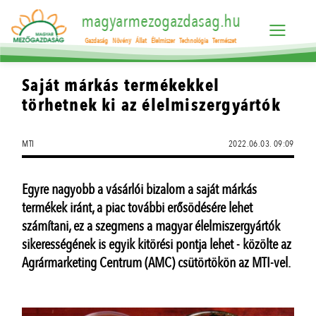
magyarmezogazdasag.hu
Gazdaság
Növény
Állat
Élelmiszer
Technológia
Természet
Saját márkás termékekkel
törhetnek ki az élelmiszergyártók
MTI
2022.06.03. 09:09
Egyre nagyobb a vásárlói bizalom a saját márkás
termékek iránt, a piac további erősödésére lehet
számítani, ez a szegmens a magyar élelmiszergyártók
sikerességének is egyik kitörési pontja lehet - közölte az
Agrármarketing Centrum (AMC) csütörtökön az MTI-vel.