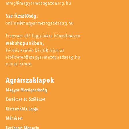
mmg@magyarmezogazdasag.hu
Szerkesztőség:
online@magyarmezogazdasag.hu
Fizessen elő lapjainkra kényelmesen
webshopunkban,
kérdés esetén kérjük írjon az
elofizetes@magyarmezogazdasag.hu
e-mail címre.
Agrárszaklapok
Magyar Mezőgazdaság
Kertészet és Szőlészet
Kistermelők Lapja
Méhészet
Kertbarát Magazin