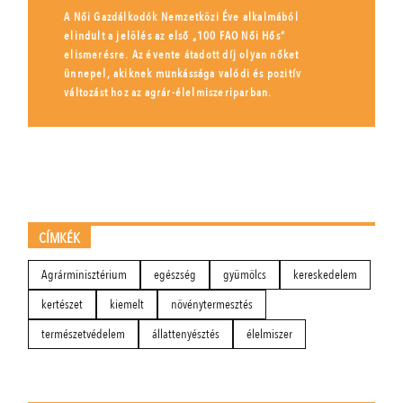
A Női Gazdálkodók Nemzetközi Éve alkalmából
elindult a jelölés az első „100 FAO Női Hős”
elismerésre. Az évente átadott díj olyan nőket
ünnepel, akiknek munkássága valódi és pozitív
változást hoz az agrár-élelmiszeriparban.
CÍMKÉK
Agrárminisztérium
egészség
gyümölcs
kereskedelem
kertészet
kiemelt
növénytermesztés
természetvédelem
állattenyésztés
élelmiszer