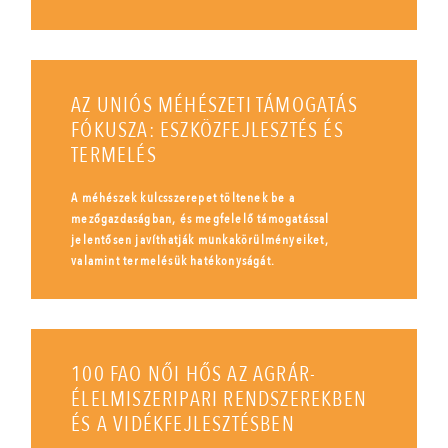
AZ UNIÓS MÉHÉSZETI TÁMOGATÁS
FÓKUSZA: ESZKÖZFEJLESZTÉS ÉS
TERMELÉS
A méhészek kulcsszerepet töltenek be a
mezőgazdaságban, és megfelelő támogatással
jelentősen javíthatják munkakörülményeiket,
valamint termelésük hatékonyságát.
100 FAO NŐI HŐS AZ AGRÁR-
ÉLELMISZERIPARI RENDSZEREKBEN
ÉS A VIDÉKFEJLESZTÉSBEN