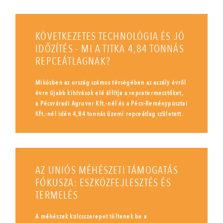
KÖVETKEZETES TECHNOLÓGIA ÉS JÓ
IDŐZÍTÉS - MI A TITKA 4,84 TONNÁS
REPCEÁTLAGNAK?
Miközben az ország számos térségében az aszály évről
évre újabb kihívások elé állítja a repcetermesztőket,
a Pécsváradi Agrover Kft.-nél és a Pécs-Reménypusztai
Kft.-nél idén 4,84 tonnás üzemi repceátlag született.
AZ UNIÓS MÉHÉSZETI TÁMOGATÁS
FÓKUSZA: ESZKÖZFEJLESZTÉS ÉS
TERMELÉS
A méhészek kulcsszerepet töltenek be a