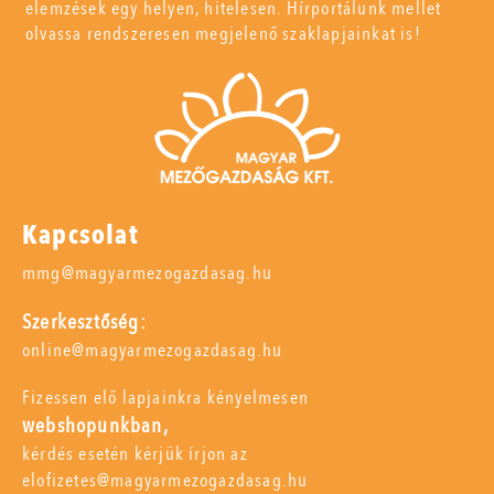
elemzések egy helyen, hitelesen. Hírportálunk mellet
olvassa rendszeresen megjelenő szaklapjainkat is!
Kapcsolat
mmg@magyarmezogazdasag.hu
Szerkesztőség:
online@magyarmezogazdasag.hu
Fizessen elő lapjainkra kényelmesen
webshopunkban,
kérdés esetén kérjük írjon az
elofizetes@magyarmezogazdasag.hu