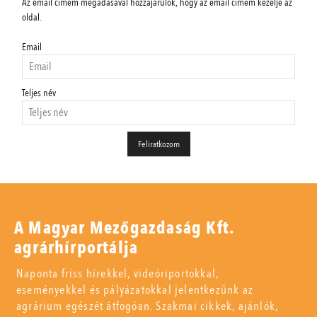
Az email címem megadásával hozzájárulok, hogy az email címem kezelje az
oldal.
Email
Teljes név
A Magyar Mezőgazdaság Kft.
agrárhírportálja
Naponta friss hírekkel, videóriportokkal,
eseményekkel és pályázatokkal jelentkezünk az
agrárium egészét átfogóan. Szakmai cikkek, ajánlók,