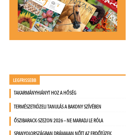
LEGFRISSEBB
TAKARMÁNYHIÁNYT HOZ A HŐSÉG
TERMÉSZETKÖZELI TANULÁS A BAKONY SZÍVÉBEN
ŐSZIBARACK-SZEZON 2026 – NE MARADJ LE RÓLA
SPANYOLORSZÁGBAN DRÁMAIAN NŐTT AZ ERDŐTÜZEK