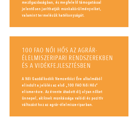
mezőgazdaságban, és megfelelő támogatással
jelentősen javíthatják munkakörülményeiket,
valamint termelésük hatékonyságát.
100 FAO NŐI HŐS AZ AGRÁR-
ÉLELMISZERIPARI RENDSZEREKBEN
ÉS A VIDÉKFEJLESZTÉSBEN
A Női Gazdálkodók Nemzetközi Éve alkalmából
elindult a jelölés az első „100 FAO Női Hős”
elismerésre. Az évente átadott díj olyan nőket
ünnepel, akiknek munkássága valódi és pozitív
változást hoz az agrár-élelmiszeriparban.