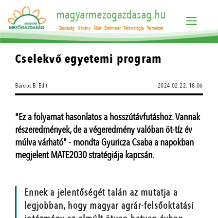
magyarmezogazdasag.hu
Gazdaság
Növény
Állat
Élelmiszer
Technológia
Természet
Cselekvő egyetemi program
Bárdos B. Edit
2024.02.22. 18:06
"Ez a folyamat hasonlatos a hosszútávfutáshoz. Vannak
részeredmények, de a végeredmény valóban öt-tíz év
múlva várható" - mondta Gyuricza Csaba a napokban
megjelent MATE2030 stratégiája kapcsán.
Ennek a jelentőségét talán az mutatja a
legjobban, hogy magyar agrár-felsőoktatási