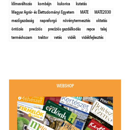
klímaváltozás
kombájn
kukorica
kutatás
Magyar Agrár- és Élettudományi Egyetem
MATE
MATE2030
mezőgazdaság
napraforgó
növénytermesztés
oktatás
öntözés
precíziós
precíziós gazdálkodás
repce
talaj
terméshozam
traktor
vetés
vidék
vidékfejlesztés
WEBSHOP