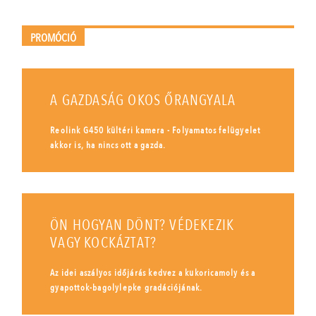
PROMÓCIÓ
A GAZDASÁG OKOS ŐRANGYALA
Reolink G450 kültéri kamera - Folyamatos felügyelet
akkor is, ha nincs ott a gazda.
ÖN HOGYAN DÖNT? VÉDEKEZIK
VAGY KOCKÁZTAT?
Az idei aszályos időjárás kedvez a kukoricamoly és a
gyapottok-bagolylepke gradációjának.