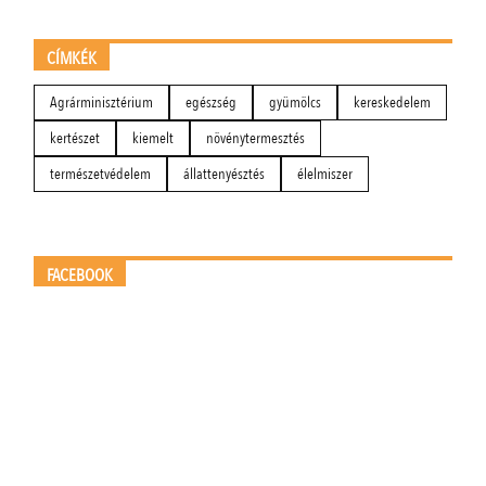
CÍMKÉK
Agrárminisztérium
egészség
gyümölcs
kereskedelem
kertészet
kiemelt
növénytermesztés
természetvédelem
állattenyésztés
élelmiszer
FACEBOOK