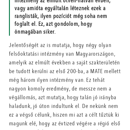
intézmény az elmúlt ötven-hatvan évben,
vagy amióta egyáltalán léteznek ezek a
ranglisták, ilyen pozíciót még soha nem
foglalt el. Ez, azt gondolom, hogy
önmagában siker.
Jelentőségét az is mutatja, hogy négy olyan
felsőoktatási intézmény van Magyarországon,
amelyik az elmúlt években a saját szakterületén
be tudott kerülni az első 200-ba, a MATE mellett
még három ilyen intézmény van. Ez tehát
nagyon komoly eredmény, de messze nem a
végállomás, azt mutatja, hogy talán jó irányba
haladunk, jó úton indultunk el. De nekünk nem
ez a végső célunk, hiszen mi azt a célt tűztük ki
magunk elé, hogy az évtized végére a régió első