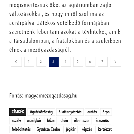
megismertessük őket az agráriumban zajló
változásokkal, és hogy miről szól ma az
agrárpálya. Játékos vetélkedő formájában
szeretnénk lebontani azokat a tévhiteket, amik
a társadalomban, a fiatalokban és a szüleikben
élnek a mezőgazdaságról.
1
2
3
4
5
6
7
Forrás: magyarmezogazdasag.hu
CÍMKÉK
Agrárközösség
állattenyésztés
aratás
árpa
aszály
aszálykár
búza
drón
élelmiszer
Erasmus
felsőoktatás
Gyuricza Csaba
jégkár
képzés
kertészet