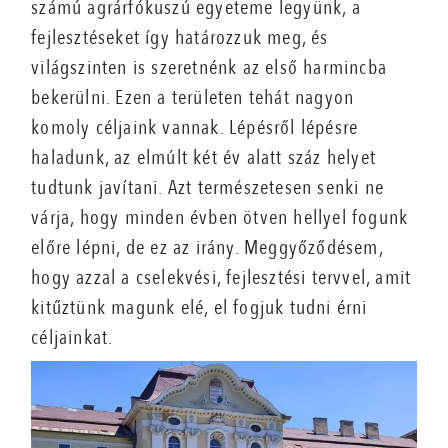
számú agrárfókuszú egyeteme legyünk, a
fejlesztéseket így határozzuk meg, és
világszinten is szeretnénk az első harmincba
bekerülni. Ezen a területen tehát nagyon
komoly céljaink vannak. Lépésről lépésre
haladunk, az elmúlt két év alatt száz helyet
tudtunk javítani. Azt természetesen senki ne
várja, hogy minden évben ötven hellyel fogunk
előre lépni, de ez az irány. Meggyőződésem,
hogy azzal a cselekvési, fejlesztési tervvel, amit
kitűztünk magunk elé, el fogjuk tudni érni
céljainkat.