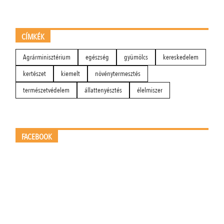
CÍMKÉK
Agrárminisztérium
egészség
gyümölcs
kereskedelem
kertészet
kiemelt
növénytermesztés
természetvédelem
állattenyésztés
élelmiszer
FACEBOOK