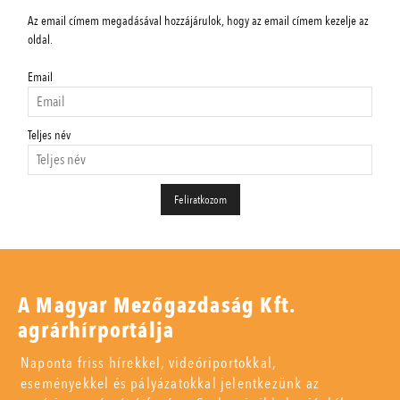
Az email címem megadásával hozzájárulok, hogy az email címem kezelje az
oldal.
Email
Teljes név
A Magyar Mezőgazdaság Kft.
agrárhírportálja
Naponta friss hírekkel, videóriportokkal,
eseményekkel és pályázatokkal jelentkezünk az