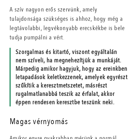
A szív nagyon erős szervünk, amely
tulajdonsága szükséges is ahhoz, hogy még a
legtávolabbi, legvékonyabb erecskékbe is bele
tudja pumpálni a vért.
Szorgalmas és kitartó, viszont egyáltalán
nem szíveli, ha megnehezítjük a munkáját.
Márpedig amikor hagyjuk, hogy az ereinkben
letapadások keletkezzenek, amelyek egyrészt
szűkítik a keresztmetszetet, másrészt
rugalmatlanabbá teszik az érfalat, akkor
éppen rendesen keresztbe teszünk neki.
Magas vérnyomás
Amikor egyre gyakrabban mérünk a normál