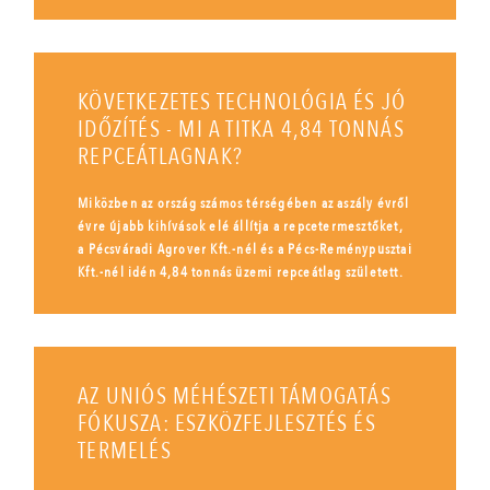
KÖVETKEZETES TECHNOLÓGIA ÉS JÓ
IDŐZÍTÉS - MI A TITKA 4,84 TONNÁS
REPCEÁTLAGNAK?
Miközben az ország számos térségében az aszály évről
évre újabb kihívások elé állítja a repcetermesztőket,
a Pécsváradi Agrover Kft.-nél és a Pécs-Reménypusztai
Kft.-nél idén 4,84 tonnás üzemi repceátlag született.
AZ UNIÓS MÉHÉSZETI TÁMOGATÁS
FÓKUSZA: ESZKÖZFEJLESZTÉS ÉS
TERMELÉS