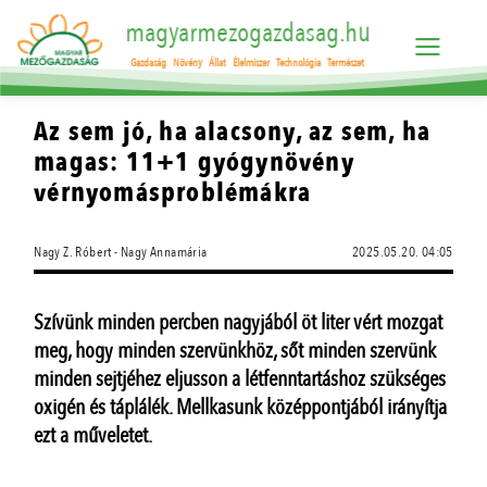
magyarmezogazdasag.hu
Gazdaság
Növény
Állat
Élelmiszer
Technológia
Természet
Az sem jó, ha alacsony, az sem, ha
magas: 11+1 gyógynövény
vérnyomásproblémákra
Nagy Z. Róbert - Nagy Annamária
2025.05.20. 04:05
Szívünk minden percben nagyjából öt liter vért mozgat
meg, hogy minden szervünkhöz, sőt minden szervünk
minden sejtjéhez eljusson a létfenntartáshoz szükséges
oxigén és táplálék. Mellkasunk középpontjából irányítja
ezt a műveletet.