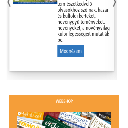
‹
›
természetkedvelő
olvasókhoz szólnak, hazai
és külföldi kerteket,
növénygyűjteményeket,
növényeket, a növényvilág
különlegességeit mutatják
be.
Megnézem
WEBSHOP