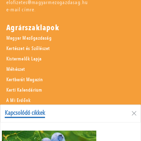
elofizetes@magyarmezogazdasag.hu
e-mail címre.
Agrárszaklapok
Magyar Mezőgazdaság
Kertészet és Szőlészet
Kistermelők Lapja
Méhészet
Kertbarát Magazin
Kerti Kalendárium
A Mi Erdőnk
Borászati Füzetek
Kapcsolódó cikkek
Állattenyésztés
Menü