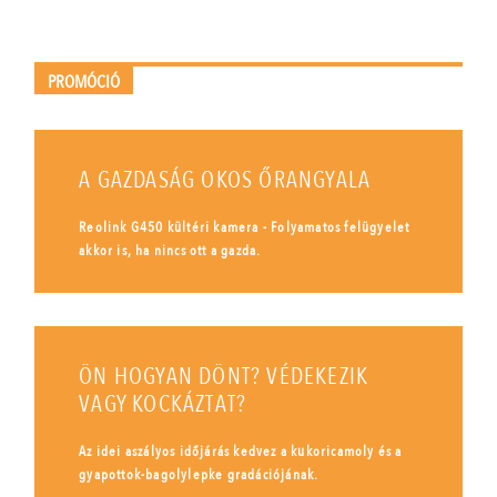
PROMÓCIÓ
A GAZDASÁG OKOS ŐRANGYALA
Reolink G450 kültéri kamera - Folyamatos felügyelet
akkor is, ha nincs ott a gazda.
ÖN HOGYAN DÖNT? VÉDEKEZIK
VAGY KOCKÁZTAT?
Az idei aszályos időjárás kedvez a kukoricamoly és a
gyapottok-bagolylepke gradációjának.