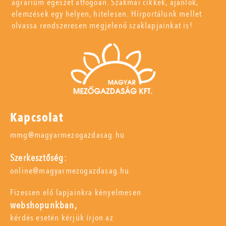
agrárium egészét átfogóan. Szakmai cikkek, ajánlók,
elemzések egy helyen, hitelesen. Hírportálunk mellet
olvassa rendszeresen megjelenő szaklapjainkat is!
Kapcsolat
mmg@magyarmezogazdasag.hu
Szerkesztőség:
online@magyarmezogazdasag.hu
Fizessen elő lapjainkra kényelmesen
webshopunkban,
kérdés esetén kérjük írjon az