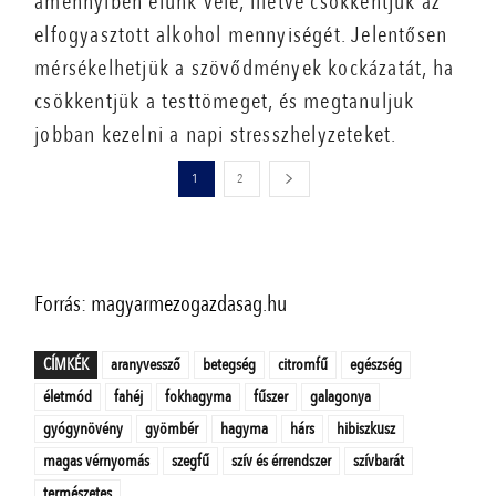
amennyiben élünk vele, illetve csökkentjük az
elfogyasztott alkohol mennyiségét. Jelentősen
mérsékelhetjük a szövődmények kockázatát, ha
csökkentjük a testtömeget, és megtanuljuk
jobban kezelni a napi stresszhelyzeteket.
1
2
Forrás: magyarmezogazdasag.hu
CÍMKÉK
aranyvessző
betegség
citromfű
egészség
életmód
fahéj
fokhagyma
fűszer
galagonya
gyógynövény
gyömbér
hagyma
hárs
hibiszkusz
magas vérnyomás
szegfű
szív és érrendszer
szívbarát
természetes