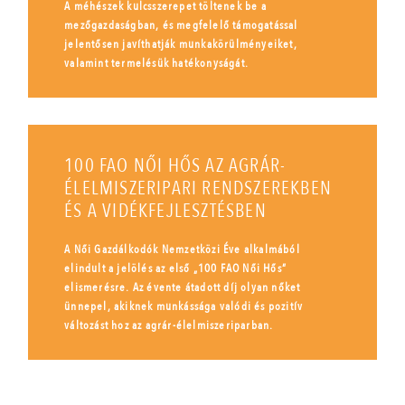
A méhészek kulcsszerepet töltenek be a
mezőgazdaságban, és megfelelő támogatással
jelentősen javíthatják munkakörülményeiket,
valamint termelésük hatékonyságát.
100 FAO NŐI HŐS AZ AGRÁR-
ÉLELMISZERIPARI RENDSZEREKBEN
ÉS A VIDÉKFEJLESZTÉSBEN
A Női Gazdálkodók Nemzetközi Éve alkalmából
elindult a jelölés az első „100 FAO Női Hős”
elismerésre. Az évente átadott díj olyan nőket
ünnepel, akiknek munkássága valódi és pozitív
változást hoz az agrár-élelmiszeriparban.