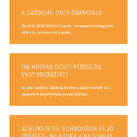
A GAZDASÁG OKOS ŐRANGYALA
Reolink G450 kültéri kamera - Folyamatos felügyelet
akkor is, ha nincs ott a gazda.
ÖN HOGYAN DÖNT? VÉDEKEZIK
VAGY KOCKÁZTAT?
Az idei aszályos időjárás kedvez a kukoricamoly és a
gyapottok-bagolylepke gradációjának.
KÖVETKEZETES TECHNOLÓGIA ÉS JÓ
IDŐZÍTÉS - MI A TITKA 4,84 TONNÁS