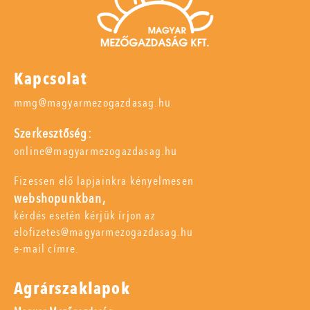
Kapcsolat
mmg@magyarmezogazdasag.hu
Szerkesztőség:
online@magyarmezogazdasag.hu
Fizessen elő lapjainkra kényelmesen
webshopunkban,
kérdés esetén kérjük írjon az
elofizetes@magyarmezogazdasag.hu
e-mail címre.
Agrárszaklapok