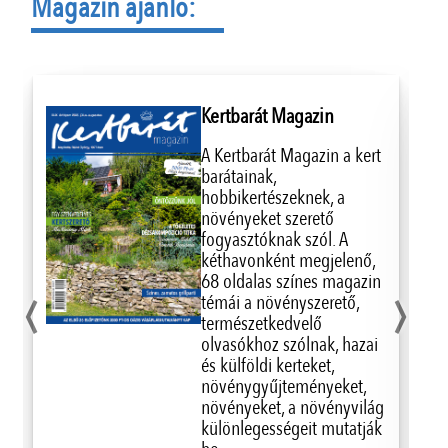
Magazin ajánló:
Kertbarát Magazin
A Kertbarát Magazin a kert
barátainak,
hobbikertészeknek, a
növényeket szerető
fogyasztóknak szól. A
kéthavonként megjelenő,
‹
›
68 oldalas színes magazin
témái a növényszerető,
természetkedvelő
olvasókhoz szólnak, hazai
és külföldi kerteket,
növénygyűjteményeket,
növényeket, a növényvilág
különlegességeit mutatják