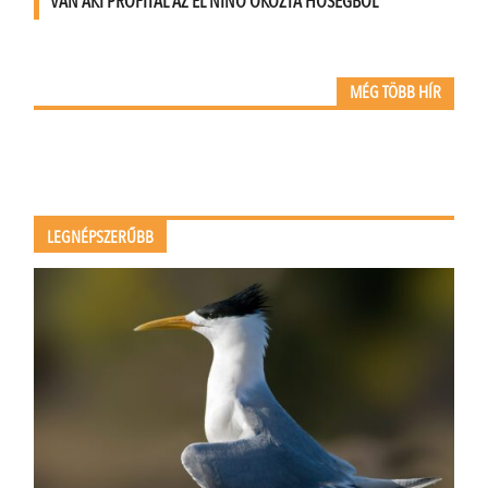
VAN AKI PROFITÁL AZ EL NIÑO OKOZTA HŐSÉGBŐL
MÉG TÖBB HÍR
LEGNÉPSZERŰBB