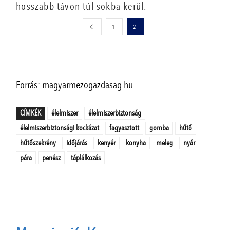
hosszabb távon túl sokba kerül.
1
2
Forrás: magyarmezogazdasag.hu
CÍMKÉK
élelmiszer
élelmiszerbiztonság
élelmiszerbiztonsági kockázat
fagyasztott
gomba
hűtő
hűtőszekrény
időjárás
kenyér
konyha
meleg
nyár
pára
penész
táplálkozás