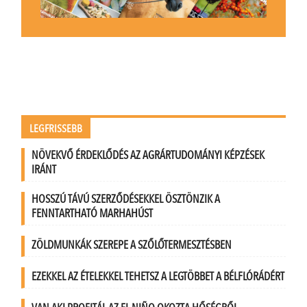
LEGFRISSEBB
NÖVEKVŐ ÉRDEKLŐDÉS AZ AGRÁRTUDOMÁNYI KÉPZÉSEK
IRÁNT
HOSSZÚ TÁVÚ SZERZŐDÉSEKKEL ÖSZTÖNZIK A
FENNTARTHATÓ MARHAHÚST
ZÖLDMUNKÁK SZEREPE A SZŐLŐTERMESZTÉSBEN
EZEKKEL AZ ÉTELEKKEL TEHETSZ A LEGTÖBBET A BÉLFLÓRÁDÉRT