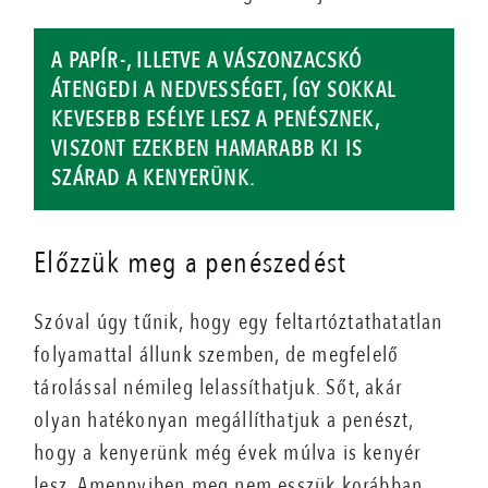
A PAPÍR-, ILLETVE A VÁSZONZACSKÓ
ÁTENGEDI A NEDVESSÉGET, ÍGY SOKKAL
KEVESEBB ESÉLYE LESZ A PENÉSZNEK,
VISZONT EZEKBEN HAMARABB KI IS
SZÁRAD A KENYERÜNK.
Előzzük meg a penészedést
Szóval úgy tűnik, hogy egy feltartóztathatatlan
folyamattal állunk szemben, de megfelelő
tárolással némileg lelassíthatjuk. Sőt, akár
olyan hatékonyan megállíthatjuk a penészt,
hogy a kenyerünk még évek múlva is kenyér
lesz. Amennyiben meg nem esszük korábban.