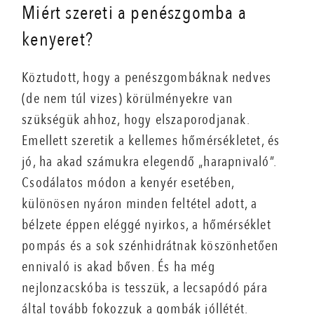
Miért szereti a penészgomba a
kenyeret?
Köztudott, hogy a penészgombáknak nedves
(de nem túl vizes) körülményekre van
szükségük ahhoz, hogy elszaporodjanak.
Emellett szeretik a kellemes hőmérsékletet, és
jó, ha akad számukra elegendő „harapnivaló”.
Csodálatos módon a kenyér esetében,
különösen nyáron minden feltétel adott, a
bélzete éppen eléggé nyirkos, a hőmérséklet
pompás és a sok szénhidrátnak köszönhetően
ennivaló is akad bőven. És ha még
nejlonzacskóba is tesszük, a lecsapódó pára
által tovább fokozzuk a gombák jóllétét.