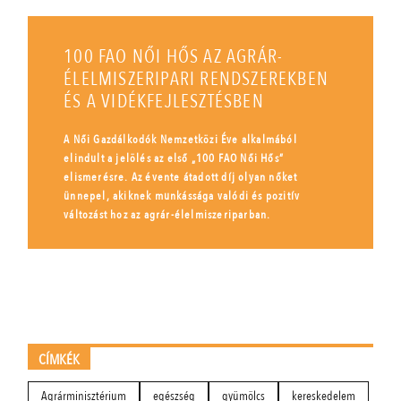
100 FAO NŐI HŐS AZ AGRÁR-
ÉLELMISZERIPARI RENDSZEREKBEN
ÉS A VIDÉKFEJLESZTÉSBEN
A Női Gazdálkodók Nemzetközi Éve alkalmából
elindult a jelölés az első „100 FAO Női Hős”
elismerésre. Az évente átadott díj olyan nőket
ünnepel, akiknek munkássága valódi és pozitív
változást hoz az agrár-élelmiszeriparban.
CÍMKÉK
Agrárminisztérium
egészség
gyümölcs
kereskedelem