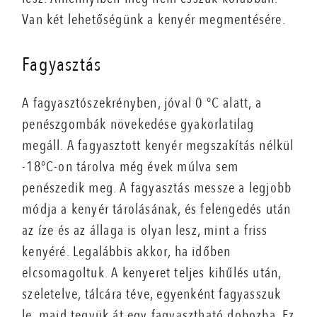
Van két lehetőségünk a kenyér megmentésére.
Fagyasztás
A fagyasztószekrényben, jóval 0 °C alatt, a
penészgombák növekedése gyakorlatilag
megáll. A fagyasztott kenyér megszakítás nélkül
-18°C-on tárolva még évek múlva sem
penészedik meg. A fagyasztás messze a legjobb
módja a kenyér tárolásának, és felengedés után
az íze és az állaga is olyan lesz, mint a friss
kenyéré. Legalábbis akkor, ha időben
elcsomagoltuk. A kenyeret teljes kihűlés után,
szeletelve, tálcára téve, egyenként fagyasszuk
le, majd tegyük át egy fagyasztható dobozba. Ez