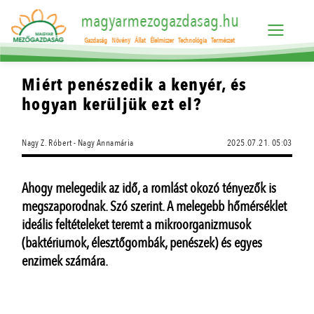
magyarmezogazdasag.hu
Gazdaság
Növény
Állat
Élelmiszer
Technológia
Természet
Miért penészedik a kenyér, és
hogyan kerüljük ezt el?
Nagy Z. Róbert - Nagy Annamária
2025.07.21. 05:03
Ahogy melegedik az idő, a romlást okozó tényezők is
megszaporodnak. Szó szerint. A melegebb hőmérséklet
ideális feltételeket teremt a mikroorganizmusok
(baktériumok, élesztőgombák, penészek) és egyes
enzimek számára.