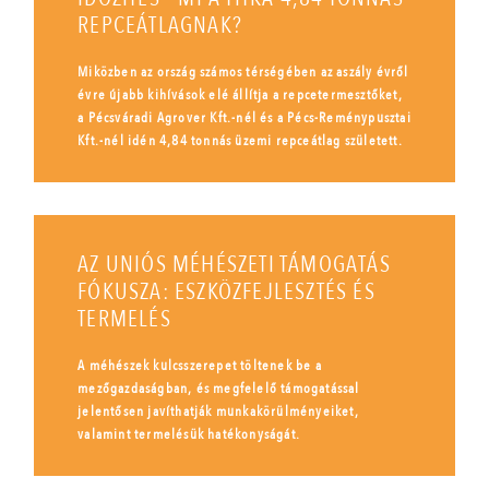
REPCEÁTLAGNAK?
Miközben az ország számos térségében az aszály évről
évre újabb kihívások elé állítja a repcetermesztőket,
a Pécsváradi Agrover Kft.-nél és a Pécs-Reménypusztai
Kft.-nél idén 4,84 tonnás üzemi repceátlag született.
AZ UNIÓS MÉHÉSZETI TÁMOGATÁS
FÓKUSZA: ESZKÖZFEJLESZTÉS ÉS
TERMELÉS
A méhészek kulcsszerepet töltenek be a
mezőgazdaságban, és megfelelő támogatással
jelentősen javíthatják munkakörülményeiket,
valamint termelésük hatékonyságát.