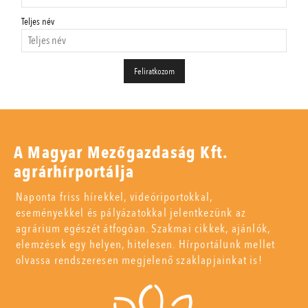
Teljes név
A Magyar Mezőgazdaság Kft.
agrárhírportálja
Naponta friss hírekkel, videóriportokkal,
eseményekkel és pályázatokkal jelentkezünk az
agrárium egészét átfogóan. Szakmai cikkek, ajánlók,
elemzések egy helyen, hitelesen. Hírportálunk mellet
olvassa rendszeresen megjelenő szaklapjainkat is!