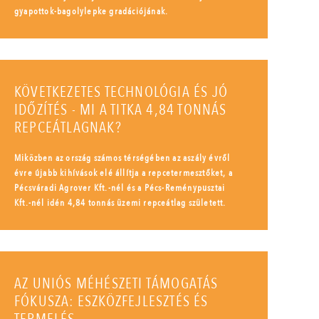
gyapottok-bagolylepke gradációjának.
KÖVETKEZETES TECHNOLÓGIA ÉS JÓ
IDŐZÍTÉS - MI A TITKA 4,84 TONNÁS
REPCEÁTLAGNAK?
Miközben az ország számos térségében az aszály évről
évre újabb kihívások elé állítja a repcetermesztőket, a
Pécsváradi Agrover Kft.-nél és a Pécs-Reménypusztai
Kft.-nél idén 4,84 tonnás üzemi repceátlag született.
AZ UNIÓS MÉHÉSZETI TÁMOGATÁS
FÓKUSZA: ESZKÖZFEJLESZTÉS ÉS