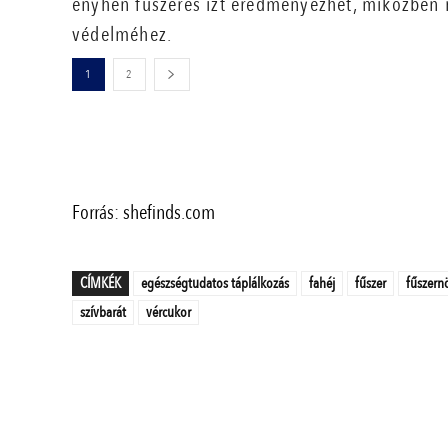
enyhén fűszeres ízt eredményezhet, miközben 
védelméhez.
1
2
Forrás: shefinds.com
CÍMKÉK
egészségtudatos táplálkozás
fahéj
fűszer
fűszern
szívbarát
vércukor