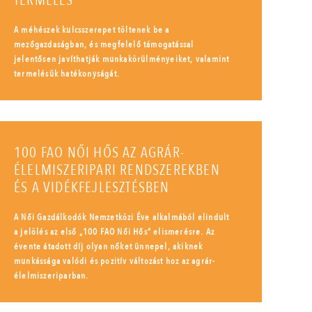
TERMELÉS
A méhészek kulcsszerepet töltenek be a
mezőgazdaságban, és megfelelő támogatással
jelentősen javíthatják munkakörülményeiket, valamint
termelésük hatékonyságát.
100 FAO NŐI HŐS AZ AGRÁR-
ÉLELMISZERIPARI RENDSZEREKBEN
ÉS A VIDÉKFEJLESZTÉSBEN
A Női Gazdálkodók Nemzetközi Éve alkalmából elindult
a jelölés az első „100 FAO Női Hős” elismerésre. Az
évente átadott díj olyan nőket ünnepel, akiknek
munkássága valódi és pozitív változást hoz az agrár-
élelmiszeriparban.