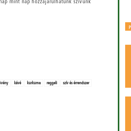
nap mint nap hozzájárulhatunk szívünk
övény
kávé
kurkuma
reggeli
szív és érrendszer