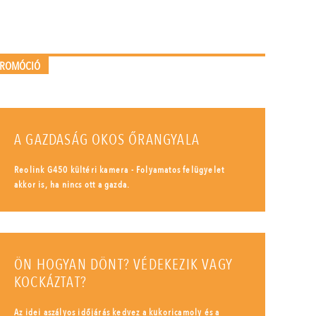
PROMÓCIÓ
A GAZDASÁG OKOS ŐRANGYALA
Reolink G450 kültéri kamera - Folyamatos felügyelet
akkor is, ha nincs ott a gazda.
ÖN HOGYAN DÖNT? VÉDEKEZIK VAGY
KOCKÁZTAT?
Az idei aszályos időjárás kedvez a kukoricamoly és a