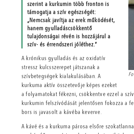
szerint a kurkumin több fronton is
támogatja a szív egészségét:
„Nemcsak javítja az erek működését,
hanem gyulladáscsökkentő
tulajdonságai révén is hozzájárul a
szív- és érrendszeri jóléthez.”
A krónikus gyulladás és az oxidatív
stressz kulcsszerepet játszanak a
Fo
szívbetegségek kialakulásában. A
kurkuma aktív összetevője képes ezeket
a folyamatokat fékezni, csökkentve ezzel a szí
kurkumin felszívódását jelentősen fokozza a fe
bors is javasolt a kávéba keverve.
A kávé és a kurkuma párosa elsőre szokatlannak