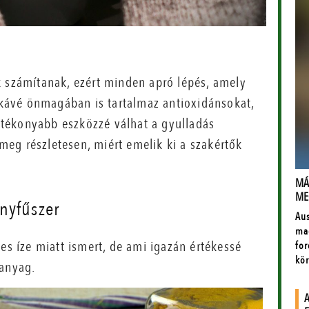
k számítanak, ezért minden apró lépés, amely
A kávé önmagában is tartalmaz antioxidánsokat,
tékonyabb eszközzé válhat a gyulladás
eg részletesen, miért emelik ki a szakértők
nyfűszer
es íze miatt ismert, de ami igazán értékessé
óanyag.