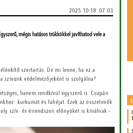
2025.10.18. 07:03
Egyszerű, mégis hatásos trükkökkel javíthatod vele a
élénkítő szertartás. De mi lenne, ha ez a
a szívünk védelmezőjeként is szolgálna?
etséges, hanem rendkívül egyszerű is. Csupán
L
énkhez: kurkumát és fahéjat. Ezek az összetevők
y szív- és érrendszeri előnyöket is kínálnak –