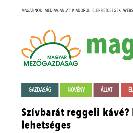
MAGAZINOK
MÉDIAAJÁNLAT
KIADÓRÓL
ELÉRHETŐSÉGEK
WEB
mag
GAZDASÁG
NÖVÉNY
ÁLLAT
É
Szívbarát reggeli kávé? 
lehetséges