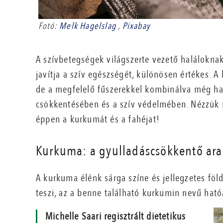
Fotó:
Melk Hagelslag
,
Pixabay
A szívbetegségek világszerte vezető halálokna
javítja a szív egészségét, különösen értékes. 
de a megfelelő fűszerekkel kombinálva még ha
csökkentésében és a szív védelmében. Nézzük m
éppen a kurkumát és a fahéjat!
Kurkuma: a gyulladáscsökkentő ara
A kurkuma élénk sárga színe és jellegzetes föld
teszi, az a benne található kurkumin nevű hat
Michelle Saari regisztrált dietetikus