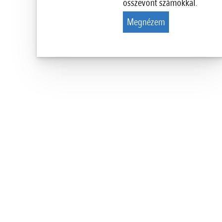
összevont számokkal.
Megnézem