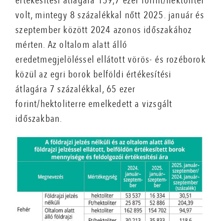
értékesítési átlagára 159,7 ezer forint/hektoliter
volt, mintegy 8 százalékkal nőtt 2025. január és
szeptember között 2024 azonos időszakához
mérten. Az oltalom alatt álló
eredetmegjelöléssel ellátott vörös- és rozéborok
közül az egri borok belföldi értékesítési
átlagára 7 százalékkal, 65 ezer
forint/hektoliterre emelkedett a vizsgált
időszakban.