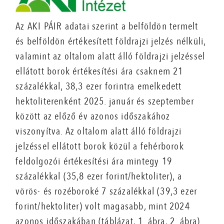
Az AKI PÁIR adatai szerint a belföldön termelt
és belföldön értékesített földrajzi jelzés nélküli,
valamint az oltalom alatt álló földrajzi jelzéssel
ellátott borok értékesítési ára csaknem 21
százalékkal, 38,3 ezer forintra emelkedett
hektoliterenként 2025. január és szeptember
között az előző év azonos időszakához
viszonyítva. Az oltalom alatt álló földrajzi
jelzéssel ellátott borok közül a fehérborok
feldolgozói értékesítési ára mintegy 19
százalékkal (35,8 ezer forint/hektoliter), a
vörös- és rozéboroké 7 százalékkal (39,3 ezer
forint/hektoliter) volt magasabb, mint 2024
azonos időszakában (táblázat, 1. ábra, 2. ábra).