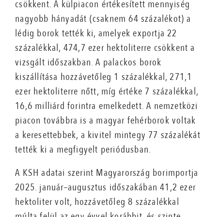
csökkent. A kül­piacon értékesített mennyiség
nagyobb hányadát (csaknem 64 százalékot) a
lédig borok tették ki, amelyek exportja 22
százalékkal, 474,7 ezer hektoliterre csökkent a
vizsgált időszakban. A palackos borok
kiszállítása hozzávetőleg 1 százalékkal, 271,1
ezer hektoliterre nőtt, míg értéke 7 százalékkal,
16,6 milliárd forintra emelkedett. A nemzetközi
piacon továbbra is a magyar fehérborok voltak
a keresettebbek, a kivitel mintegy 77 százalékát
tették ki a megfigyelt periódusban.
A KSH adatai szerint Magyarország borimportja
2025. január–augusztus időszakában 41,2 ezer
hektoliter volt, hozzávetőleg 8 százalékkal
múlta felül az egy évvel korábbit, és szinte