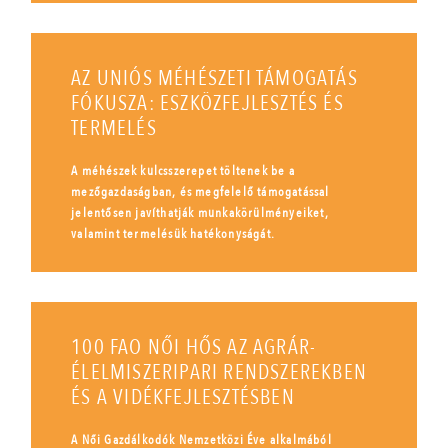
AZ UNIÓS MÉHÉSZETI TÁMOGATÁS
FÓKUSZA: ESZKÖZFEJLESZTÉS ÉS
TERMELÉS
A méhészek kulcsszerepet töltenek be a
mezőgazdaságban, és megfelelő támogatással
jelentősen javíthatják munkakörülményeiket,
valamint termelésük hatékonyságát.
100 FAO NŐI HŐS AZ AGRÁR-
ÉLELMISZERIPARI RENDSZEREKBEN
ÉS A VIDÉKFEJLESZTÉSBEN
A Női Gazdálkodók Nemzetközi Éve alkalmából