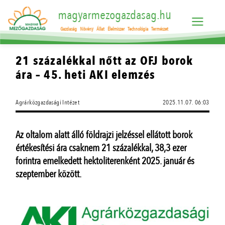
magyarmezogazdasag.hu
Gazdaság
Növény
Állat
Élelmiszer
Technológia
Természet
21 százalékkal nőtt az OFJ borok
ára – 45. heti AKI elemzés
Agrárközgazdasági Intézet
2025.11.07. 06:03
Az oltalom alatt álló földrajzi jelzéssel ellátott borok
értékesítési ára csaknem 21 százalékkal, 38,3 ezer
forintra emelkedett hektoliterenként 2025. január és
szeptember között.