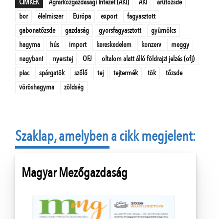
CÍMKÉK
Agrárközgazdasági Intézet (AKI)
AKI
árutőzsde
bor
élelmiszer
Európa
export
fagyasztott
gabonatőzsde
gazdaság
gyorsfagyasztott
gyümölcs
hagyma
hús
import
kereskedelem
konzerv
meggy
nagybani
nyerstej
OFJ
oltalom alatt álló földrajzi jelzés (ofj)
piac
spárgatök
szőlő
tej
tejtermék
tök
tőzsde
vöröshagyma
zöldség
Szaklap, amelyben a cikk megjelent:
Magyar Mezőgazdaság