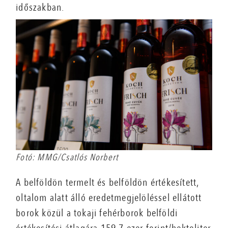
időszakban.
Fotó: MMG/Csatlós Norbert
A belföldön termelt és belföldön értékesített,
oltalom alatt álló eredetmegjelöléssel ellátott
borok közül a tokaji fehérborok belföldi