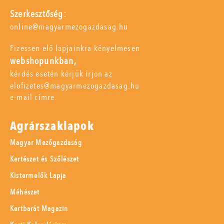
Szerkesztőség:
online@magyarmezogazdasag.hu
Fizessen elő lapjainkra kényelmesen
webshopunkban,
kérdés esetén kérjük írjon az
elofizetes@magyarmezogazdasag.hu
e-mail címre.
Agrárszaklapok
Magyar Mezőgazdaság
Kertészet és Szőlészet
Kistermelők Lapja
Méhészet
Kertbarát Magazin