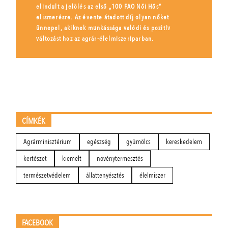
elindult a jelölés az első „100 FAO Női Hős”
elismerésre. Az évente átadott díj olyan nőket
ünnepel, akiknek munkássága valódi és pozitív
változást hoz az agrár-élelmiszeriparban.
CÍMKÉK
Agrárminisztérium
egészség
gyümölcs
kereskedelem
kertészet
kiemelt
növénytermesztés
természetvédelem
állattenyésztés
élelmiszer
FACEBOOK