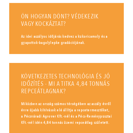
ÖN HOGYAN DÖNT? VÉDEKEZIK
VAGY KOCKÁZTAT?
Az idei aszályos időjárás kedvez a kukoricamoly és a
gyapottok-bagolylepke gradációjának.
KÖVETKEZETES TECHNOLÓGIA ÉS JÓ
IDŐZÍTÉS - MI A TITKA 4,84 TONNÁS
REPCEÁTLAGNAK?
Miközben az ország számos térségében az aszály évről
évre újabb kihívások elé állítja a repcetermesztőket,
a Pécsváradi Agrover Kft.-nél és a Pécs-Reménypusztai
Kft.-nél idén 4,84 tonnás üzemi repceátlag született.