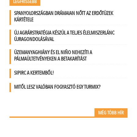
LEGFRISSEBB
SPANYOLORSZÁGBAN DRÁMAIAN NŐTT AZ ERDŐTÜZEK
KÁRTÉTELE
ÚJ AGRÁRSTRATÉGIA KÉSZÜL A TELJES ÉLELMISZERLÁNC
ÚJRAGONDOLÁSÁVAL
ÜZEMANYAGHIÁNY ÉS EL NIÑO NEHEZÍTI A
PÁLMAÜLTETVÉNYEKEN A BETAKARÍTÁST
SIPIRC A KERTEMBŐL!
MITŐL LESZ VALÓBAN FOGYASZTÓ EGY TURMIX?
MÉG TÖBB HÍR