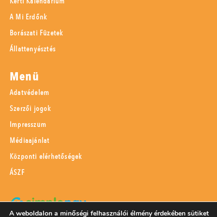
Kerti Kalendárium
A Mi Erdőnk
Borászati Füzetek
Állattenyésztés
Menü
Adatvédelem
Szerzői jogok
Impresszum
Médiaajánlat
Központi elérhetőségek
ÁSZF
A weboldalon a minőségi felhasználói élmény érdekében sütiket