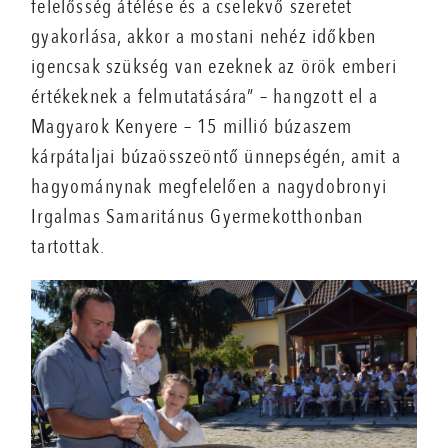
felelősség átélése és a cselekvő szeretet
gyakorlása, akkor a mostani nehéz időkben
igencsak szükség van ezeknek az örök emberi
értékeknek a felmutatására” – hangzott el a
Magyarok Kenyere – 15 millió búzaszem
kárpátaljai búzaösszeöntő ünnepségén, amit a
hagyománynak megfelelően a nagydobronyi
Irgalmas Samaritánus Gyermek­otthonban
tartottak.