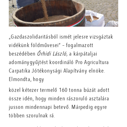
„Gazdaszolidaritásból ismét jelesre vizsgáztak
vidékünk földművesei” – fogalmazott
beszédében
Őrhidi László,
a kárpátaljai
adománygyűjtést koordináló Pro Agricultura
Carpatika Jótékonysági Alapítvány elnöke.
Elmondta, hogy
közel kétezer termelő 160 tonna búzát adott
össze idén, hogy minden rászoruló asztalára
jusson mindennapi betevő. Márpedig egyre
többen szorulnak rá.