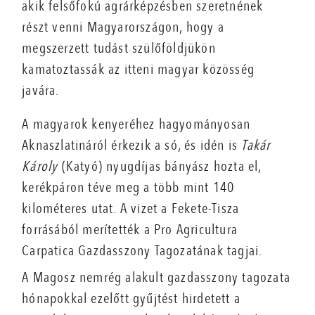
akik felsőfokú agrárképzésben szeretnének
részt venni Magyarországon, hogy a
megszerzett tudást szülőföldjükön
kamatoztassák az itteni magyar közösség
javára.
A magyarok kenyeréhez hagyományosan
Aknaszlatináról érkezik a só, és idén is
Takár
Károly
(Katyó) nyugdíjas bányász hozta el,
kerékpáron téve meg a több mint 140
kilométeres utat. A vizet a Fekete-Tisza
forrásából merítették a Pro Agricultura
Carpatica Gazdasszony Tagozatának tagjai.
A Magosz nemrég alakult gazdasszony tagozata
hónapokkal ezelőtt gyűjtést hirdetett a