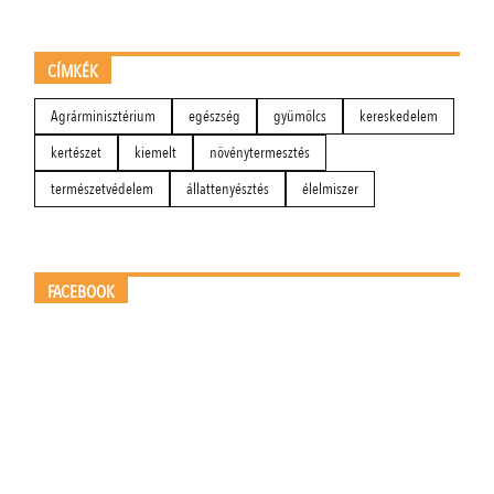
CÍMKÉK
Agrárminisztérium
egészség
gyümölcs
kereskedelem
kertészet
kiemelt
növénytermesztés
természetvédelem
állattenyésztés
élelmiszer
FACEBOOK