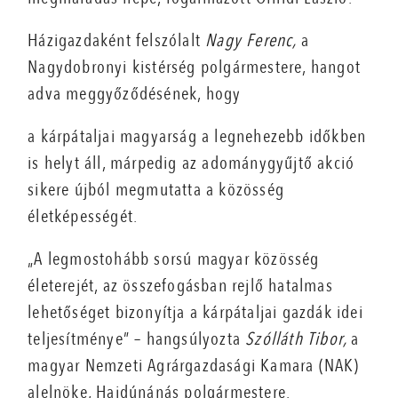
Házigazdaként felszólalt
Nagy Ferenc,
a
Nagydobronyi kistérség polgármestere, hangot
adva meggyőződésének, hogy
a kárpátaljai magyarság a legnehezebb időkben
is helyt áll, márpedig az adománygyűjtő akció
sikere újból megmutatta a közösség
életképességét.
„A legmostohább sorsú magyar közösség
életerejét, az összefogásban rejlő hatalmas
lehetőséget bizonyítja a kárpátaljai gazdák idei
teljesítménye” – hangsúlyozta
Szólláth Tibor,
a
magyar Nemzeti Agrárgazdasági Kamara (NAK)
alelnöke, Hajdúnánás polgármestere.