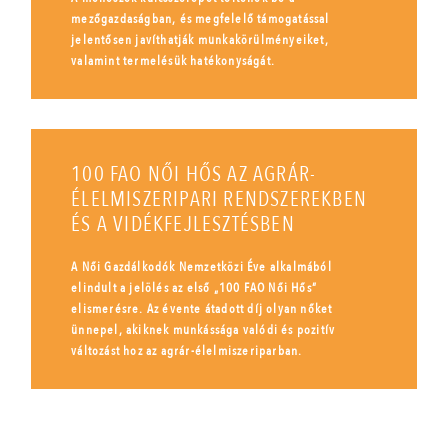
mezőgazdaságban, és megfelelő támogatással
jelentősen javíthatják munkakörülményeiket,
valamint termelésük hatékonyságát.
100 FAO NŐI HŐS AZ AGRÁR-
ÉLELMISZERIPARI RENDSZEREKBEN
ÉS A VIDÉKFEJLESZTÉSBEN
A Női Gazdálkodók Nemzetközi Éve alkalmából
elindult a jelölés az első „100 FAO Női Hős”
elismerésre. Az évente átadott díj olyan nőket
ünnepel, akiknek munkássága valódi és pozitív
változást hoz az agrár-élelmiszeriparban.