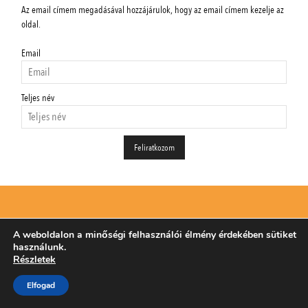
Az email címem megadásával hozzájárulok, hogy az email címem kezelje az
oldal.
Email
Teljes név
A Magyar Mezőgazdaság Kft.
A weboldalon a minőségi felhasználói élmény érdekében sütiket
agrárhírportálja
használunk.
Részletek
Naponta friss hírekkel, videóriportokkal,
Elfogad
eseményekkel és pályázatokkal jelentkezünk az
agrárium egészét átfogóan. Szakmai cikkek, ajánlók,