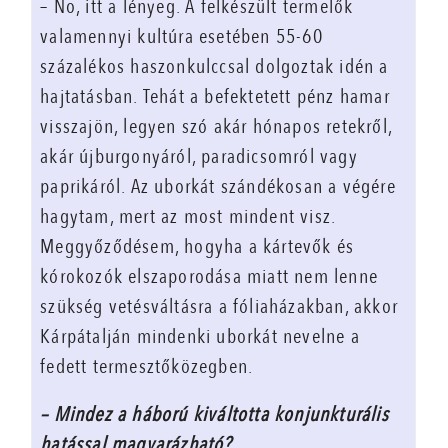
– No, itt a lényeg. A felkészült termelők
valamennyi kultúra esetében 55-60
százalékos haszonkulccsal dolgoztak idén a
hajtatásban. Tehát a befektetett pénz hamar
visszajön, legyen szó akár hónapos retekről,
akár újburgonyáról, paradicsomról vagy
paprikáról. Az uborkát szándékosan a végére
hagytam, mert az most mindent visz.
Meggyőződésem, hogyha a kártevők és
kórokozók elszaporodása miatt nem lenne
szükség vetésváltásra a fóliaházakban, akkor
Kárpátalján mindenki uborkát nevelne a
fedett termesztőközegben.
– Mindez a háború kiváltotta konjunkturális
hatással magyarázható?