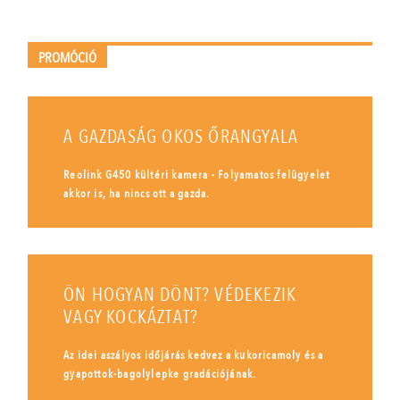
PROMÓCIÓ
A GAZDASÁG OKOS ŐRANGYALA
Reolink G450 kültéri kamera - Folyamatos felügyelet
akkor is, ha nincs ott a gazda.
ÖN HOGYAN DÖNT? VÉDEKEZIK
VAGY KOCKÁZTAT?
Az idei aszályos időjárás kedvez a kukoricamoly és a
gyapottok-bagolylepke gradációjának.