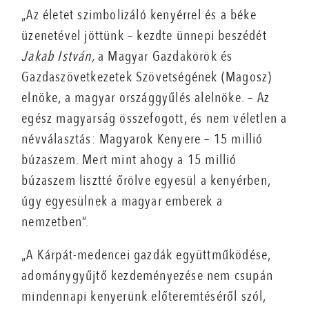
„Az életet szimbolizáló kenyérrel és a béke
üzenetével jöttünk – kezdte ünnepi beszédét
Jakab István,
a Magyar Gazdakörök és
Gazdaszövetkezetek Szövetségének (Magosz)
elnöke, a magyar országgyűlés alelnöke. – Az
egész magyarság összefogott, és nem véletlen a
névválasztás: Magyarok Kenyere – 15 millió
búzaszem. Mert mint ahogy a 15 millió
búzaszem lisztté őrölve egyesül a kenyérben,
úgy egyesülnek a magyar emberek a
nemzetben”.
„A Kárpát-medencei gazdák együttműködése,
adománygyűjtő kezdeményezése nem csupán
mindennapi kenyerünk előteremtéséről szól,