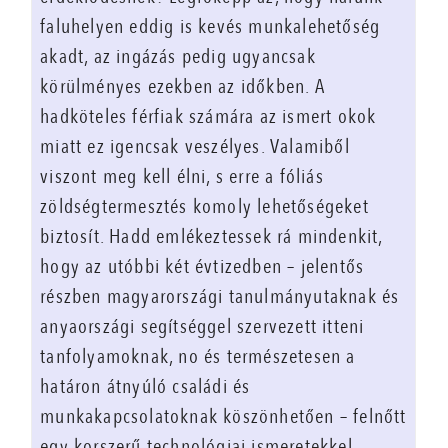
faluhelyen eddig is kevés munkalehetőség
akadt, az ingázás pedig ugyancsak
körülményes ezekben az időkben. A
hadköteles férfiak számára az ismert okok
miatt ez igencsak veszélyes. Valamiből
viszont meg kell élni, s erre a fóliás
zöldségtermesztés komoly lehetőségeket
biztosít. Hadd emlékeztessek rá mindenkit,
hogy az utóbbi két évtizedben – jelentős
részben magyarországi tanulmányutaknak és
anyaországi segítséggel szervezett itteni
tanfolyamoknak, no és természetesen a
határon átnyúló családi és
munkakapcsolatoknak köszönhetően – felnőtt
egy korszerű technológiai ismeretekkel