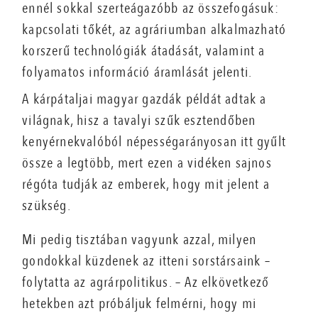
ennél sokkal szerteágazóbb az összefogásuk:
kapcsolati tőkét, az agráriumban alkalmazható
korszerű technológiák átadását, valamint a
folyamatos információ áramlását jelenti.
A kárpátaljai magyar gazdák példát adtak a
világnak, hisz a tavalyi szűk esztendőben
kenyérnekvalóból népességarányosan itt gyűlt
össze a legtöbb, mert ezen a vidéken sajnos
régóta tudják az emberek, hogy mit jelent a
szükség.
Mi pedig tisztában vagyunk azzal, milyen
gondokkal küzdenek az itteni sorstársaink –
folytatta az agrárpolitikus. – Az elkövetkező
hetekben azt próbáljuk felmérni, hogy mi