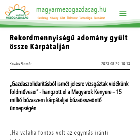
magyarmezogazdasag.hu
Gazdaság
Növény
Állat
Élelmiszer
Technológia
Természet
Rekordmennyiségű adomány gyűlt
össze Kárpátalján
Kovács Elemér
2023.08.29. 10:13
„Gazdaszolidaritásból ismét jelesre vizsgáztak vidékünk
földművesei” - hangzott el a Magyarok Kenyere – 15
millió búzaszem kárpátaljai búzaösszeöntő
ünnepségén.
„Ha valaha fontos volt az egymás iránti