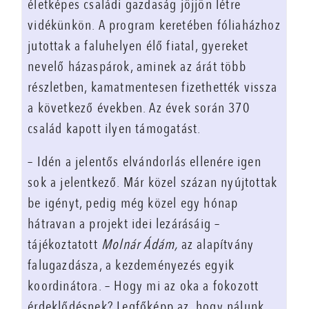
életképes családi gazdaság jöjjön létre
vidékünkön. A program keretében fóliaházhoz
jutottak a faluhelyen élő fiatal, gyereket
nevelő házaspárok, aminek az árát több
részletben, kamatmentesen fizethették vissza
a következő években. Az évek során 370
család kapott ilyen támogatást.
– Idén a jelentős elvándorlás ellenére igen
sok a jelentkező. Már közel százan nyújtottak
be igényt, pedig még közel egy hónap
hátravan a projekt idei lezárásáig –
tájékoztatott
Molnár Ádám,
az alapítvány
falugazdásza, a kezdeményezés egyik
koordinátora. – Hogy mi az oka a fokozott
érdeklődésnek? Legfőképp az, hogy nálunk