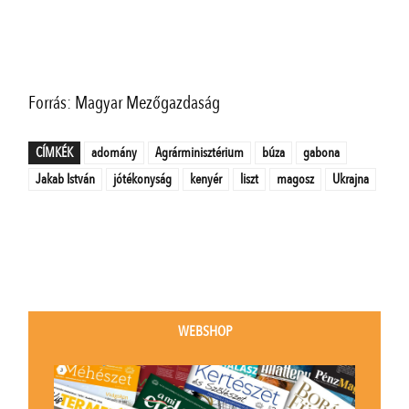
Forrás: Magyar Mezőgazdaság
CÍMKÉK
adomány
Agrárminisztérium
búza
gabona
Jakab István
jótékonyság
kenyér
liszt
magosz
Ukrajna
WEBSHOP