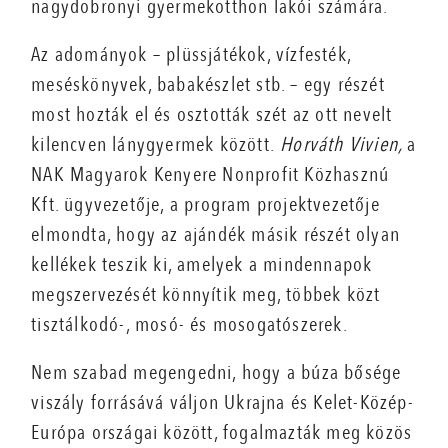
nagydobronyi gyermekotthon lakói számára.
Az adományok – plüssjátékok, vízfesték,
meséskönyvek, babakészlet stb. – egy részét
most hozták el és osztották szét az ott nevelt
kilencven lánygyermek között.
Horváth Vivien,
a
NAK Magyarok Kenyere Nonprofit Közhasznú
Kft. ügyvezetője, a program projektvezetője
elmondta, hogy az ajándék másik részét olyan
kellékek teszik ki, amelyek a mindennapok
megszervezését könnyítik meg, többek közt
tisztálkodó-, mosó- és mosogatószerek.
Nem szabad megengedni, hogy a búza bősége
viszály forrásává váljon Ukrajna és Kelet-Közép-
Európa országai között, fogalmazták meg közös