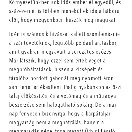
Környezetünkben sok idős ember él egyedül, és
százezernél is többen menekültek ide a háború
elől, hogy megyénkben húzzák meg magukat.
Idén is számos kihívással kellett szembenéznie
a szántóvetőknek, legutóbb például aratáskor,
amit gyakran megzavart a sorozatos esőzés.
Már látszik, hogy ezzel sem értek véget a
megpróbáltatások, hiszen a kicsépelt és
tárolóba hordott gabonát még nyomott áron
sem lehet értékesíteni. Pedig nyakunkon az őszi
talaj-előkészítés, és a vetőmag és a műtrágya
beszerzése sem halogatható sokáig. De a mai
nap fényesen bizonyítja, hogy a kárpátaljai
magyarság nem a meghátrálás, hanem a
megmaradás népe, fogalmazott Őrhidi László.