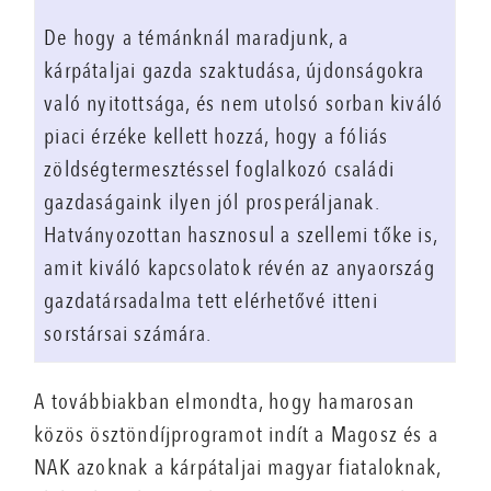
De hogy a témánknál maradjunk, a
kárpátaljai gazda szaktudása, újdonságokra
való nyitottsága, és nem utolsó sorban kiváló
piaci érzéke kellett hozzá, hogy a fóliás
zöldségtermesztéssel foglalkozó családi
gazdaságaink ilyen jól prosperáljanak.
Hatványozottan hasznosul a szellemi tőke is,
amit kiváló kapcsolatok révén az anyaország
gazdatársadalma tett elérhetővé itteni
sorstársai számára.
A továbbiakban elmondta, hogy hamarosan
közös ösztöndíjprogramot indít a Magosz és a
NAK azoknak a kárpátaljai magyar fiataloknak,