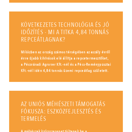
KÖVETKEZETES TECHNOLÓGIA ÉS JÓ
IDŐZÍTÉS - MI A TITKA 4,84 TONNÁS
REPCEÁTLAGNAK?
Miközben az ország számos térségében az aszály évről
évre újabb kihívások elé állítja a repcetermesztőket,
a Pécsváradi Agrover Kft.-nél és a Pécs-Reménypusztai
Kft.-nél idén 4,84 tonnás üzemi repceátlag született.
AZ UNIÓS MÉHÉSZETI TÁMOGATÁS
FÓKUSZA: ESZKÖZFEJLESZTÉS ÉS
TERMELÉS
A méhészek kulcsszerepet töltenek be a