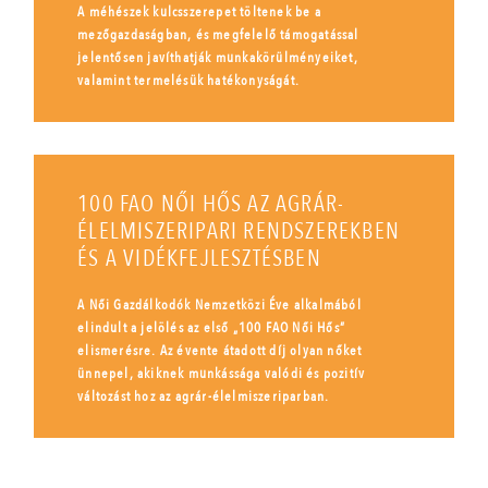
A méhészek kulcsszerepet töltenek be a
mezőgazdaságban, és megfelelő támogatással
jelentősen javíthatják munkakörülményeiket,
valamint termelésük hatékonyságát.
100 FAO NŐI HŐS AZ AGRÁR-
ÉLELMISZERIPARI RENDSZEREKBEN
ÉS A VIDÉKFEJLESZTÉSBEN
A Női Gazdálkodók Nemzetközi Éve alkalmából
elindult a jelölés az első „100 FAO Női Hős”
elismerésre. Az évente átadott díj olyan nőket
ünnepel, akiknek munkássága valódi és pozitív
változást hoz az agrár-élelmiszeriparban.