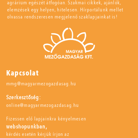
agrárium egészét átfogóan. Szakmai cikkek, ajánlók,
elemzések egy helyen, hitelesen. Hírportálunk mellet
olvassa rendszeresen megjelenő szaklapjainkat is!
Kapcsolat
mmg@magyarmezogazdasag.hu
Szerkesztőség:
online@magyarmezogazdasag.hu
Fizessen elő lapjainkra kényelmesen
webshopunkban,
kérdés esetén kérjük írjon az