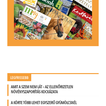
LEGFRISSEBB
AMIT A SZEM NEM LÁT – AZ ELLENŐRIZETLEN
NÖVÉNYSZAPORÍTÁS KOCKÁZATA
A KÖRTE TÖBB LEHET EGYSZERŰ GYÜMÖLCSNÉL