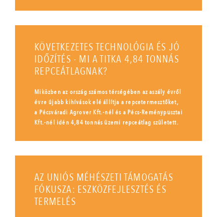
KÖVETKEZETES TECHNOLÓGIA ÉS JÓ
IDŐZÍTÉS - MI A TITKA 4,84 TONNÁS
REPCEÁTLAGNAK?
Miközben az ország számos térségében az aszály évről
évre újabb kihívások elé állítja a repcetermesztőket,
a Pécsváradi Agrover Kft.-nél és a Pécs-Reménypusztai
Kft.-nél idén 4,84 tonnás üzemi repceátlag született.
AZ UNIÓS MÉHÉSZETI TÁMOGATÁS
FÓKUSZA: ESZKÖZFEJLESZTÉS ÉS
TERMELÉS