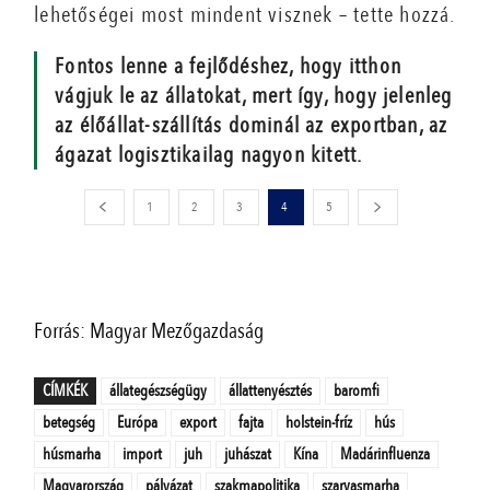
lehetőségei most mindent visznek – tette hozzá.
Fontos lenne a fejlődéshez, hogy itthon
vágjuk le az állatokat, mert így, hogy jelenleg
az élőállat-szállítás dominál az exportban, az
ágazat logisztikailag nagyon kitett.
1
2
3
4
5
Forrás: Magyar Mezőgazdaság
CÍMKÉK
állategészségügy
állattenyésztés
baromfi
betegség
Európa
export
fajta
holstein-fríz
hús
húsmarha
import
juh
juhászat
Kína
Madárinfluenza
Magyarország
pályázat
szakmapolitika
szarvasmarha