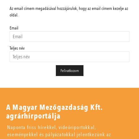
Az email címem megadásával hozzájárulok, hogy az email címem kezelje az
oldal.
Email
Teljes név
A Magyar Mezőgazdaság Kft.
agrárhírportálja
Naponta friss hírekkel, videóriportokkal,
eseményekkel és pályázatokkal jelentkezünk az