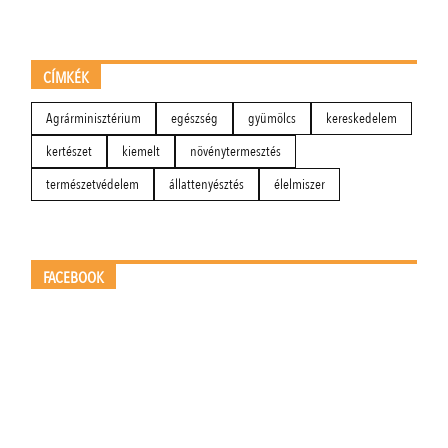
CÍMKÉK
Agrárminisztérium
egészség
gyümölcs
kereskedelem
kertészet
kiemelt
növénytermesztés
természetvédelem
állattenyésztés
élelmiszer
FACEBOOK