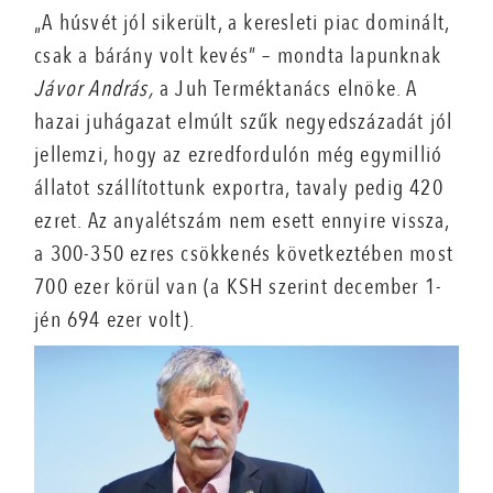
„A húsvét jól sikerült, a keresleti piac dominált,
csak a bárány volt kevés” – mondta lapunknak
Jávor András,
a Juh Terméktanács elnöke. A
hazai juhágazat elmúlt szűk negyedszázadát jól
jellemzi, hogy az ezredfordulón még egymillió
állatot szállítottunk exportra, tavaly pedig 420
ezret. Az anyalétszám nem esett ennyire vissza,
a 300-350 ezres csökkenés következtében most
700 ezer körül van (a KSH szerint december 1-
jén 694 ezer volt).