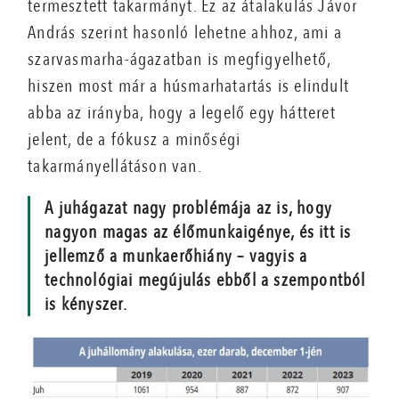
termesztett takarmányt. Ez az átalakulás Jávor
András szerint hasonló lehetne ahhoz, ami a
szarvasmarha-ágazatban is megfigyelhető,
hiszen most már a húsmarhatartás is elindult
abba az irányba, hogy a legelő egy hátteret
jelent, de a fókusz a minőségi
takarmányellátáson van.
A juhágazat nagy problémája az is, hogy
nagyon magas az élőmunkaigénye, és itt is
jellemző a munkaerőhiány – vagyis a
technológiai megújulás ebből a szempontból
is kényszer.