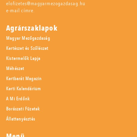
elofizetes@magyarmezogazdasag.hu
e-mail címre.
Agrárszaklapok
Magyar Mezőgazdaság
Kertészet és Szőlészet
Kistermelők Lapja
Méhészet
Kertbarát Magazin
Kerti Kalendárium
A Mi Erdőnk
Borászati Füzetek
Állattenyésztés
Menü