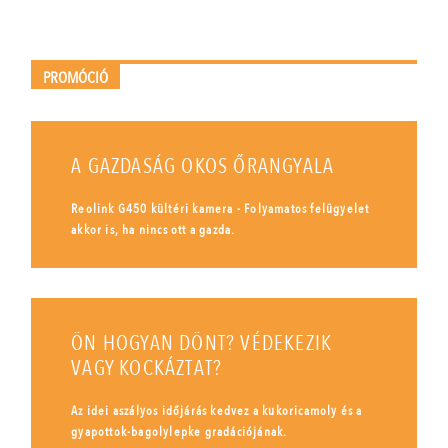
PROMÓCIÓ
A GAZDASÁG OKOS ŐRANGYALA
Reolink G450 kültéri kamera - Folyamatos felügyelet
akkor is, ha nincs ott a gazda.
ÖN HOGYAN DÖNT? VÉDEKEZIK
VAGY KOCKÁZTAT?
Az idei aszályos időjárás kedvez a kukoricamoly és a
gyapottok-bagolylepke gradációjának.